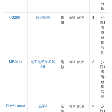
程
组
CS2501
数据结构
选
3
少
笔试（闭卷）
修
院1
春
选
修
课
程
组
ME2011
电工电子技术基
选
2
少
笔试（闭卷）
础I
修
院1
春
选
修
课
程
组
PHYS1002A
热学A
选
3
少
笔试（闭卷）
修
院1