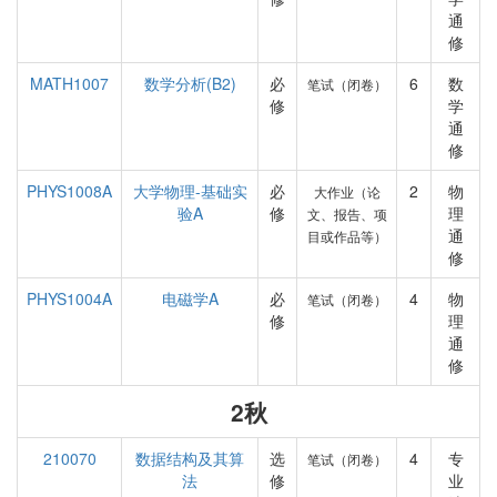
通
修
MATH1007
数学分析(B2)
必
6
数
笔试（闭卷）
修
学
通
修
PHYS1008A
大学物理-基础实
必
2
物
大作业（论
验A
修
理
文、报告、项
通
目或作品等）
修
PHYS1004A
电磁学A
必
4
物
笔试（闭卷）
修
理
通
修
2秋
210070
数据结构及其算
选
4
专
笔试（闭卷）
法
修
业