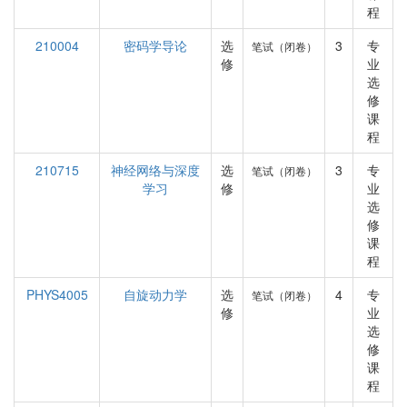
程
210004
密码学导论
选
3
专
笔试（闭卷）
修
业
选
修
课
程
210715
神经网络与深度
选
3
专
笔试（闭卷）
学习
修
业
选
修
课
程
PHYS4005
自旋动力学
选
4
专
笔试（闭卷）
修
业
选
修
课
程