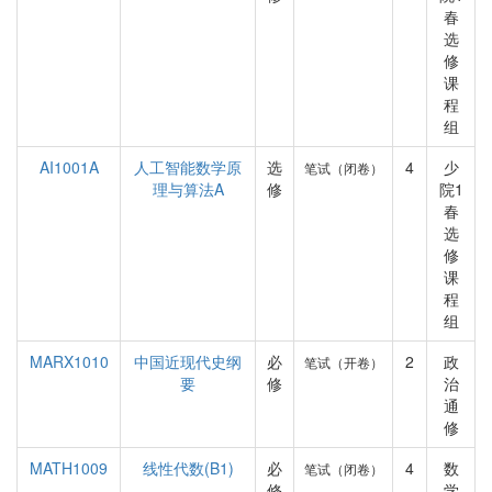
春
选
修
课
程
组
AI1001A
人工智能数学原
选
4
少
笔试（闭卷）
理与算法A
修
院1
春
选
修
课
程
组
MARX1010
中国近现代史纲
必
2
政
笔试（开卷）
要
修
治
通
修
MATH1009
线性代数(B1)
必
4
数
笔试（闭卷）
修
学