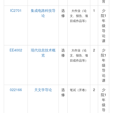
育
IC2701
集成电路科技导
选
1
少
大作业（论
论
修
院1
文、报告、项
年
目或作品等）
级
导
论
课
EE4002
现代信息技术概
选
2
少
大作业（论
览
修
院1
文、报告、项
年
目或作品等）
级
导
论
课
022166
天文学导论
选
2
少
笔试（开卷）
修
院1
年
级
导