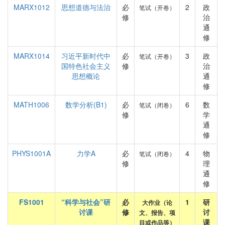
MARX1012
思想道德与法治
必
2
政
笔试（开卷）
修
治
通
修
MARX1014
习近平新时代中
必
3
政
笔试（开卷）
国特色社会主义
修
治
思想概论
通
修
MATH1006
数学分析(B1)
必
6
数
笔试（闭卷）
修
学
通
修
PHYS1001A
力学A
必
4
物
笔试（闭卷）
修
理
通
修
FS1001
“科学与社会”研
必
1
研
大作业（论
讨课
修
讨
文、报告、项
课
目或作品等）