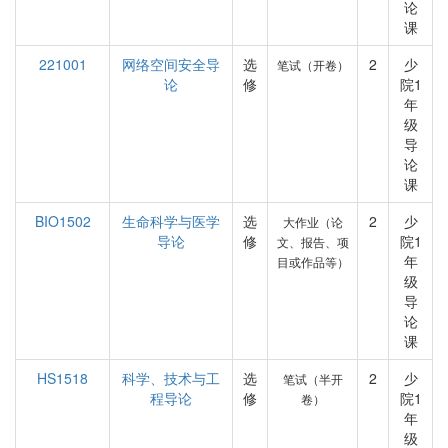
论
课
221001
网络空间安全导
选
2
少
笔试（开卷）
论
修
院1
年
级
导
论
课
BIO1502
生命科学与医学
选
2
少
大作业（论
导论
修
院1
文、报告、项
年
目或作品等）
级
导
论
课
HS1518
科学、技术与工
选
2
少
笔试（半开
程导论
修
院1
卷）
年
级