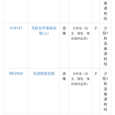
修
课
程
组
019147
无机化学基础实
选
2
少
大作业（论
验(上)
修
院1
文、报告、项
秋
目或作品等）
选
修
课
程
组
ME2502
先进制造实践
选
2
少
大作业（论
修
院1
文、报告、项
秋
目或作品等）
选
修
课
程
组