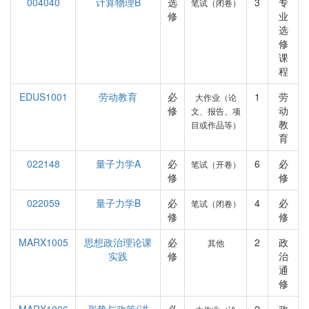
004040
计算物理B
选
3
专
笔试（闭卷）
修
业
选
修
课
程
EDUS1001
劳动教育
必
1
劳
大作业（论
修
动
文、报告、项
教
目或作品等）
育
022148
量子力学A
必
6
必
笔试（开卷）
修
修
022059
量子力学B
必
4
必
笔试（闭卷）
修
修
MARX1005
思想政治理论课
必
2
政
其他
实践
修
治
通
修