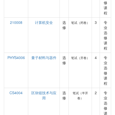
修
课
程
210008
计算机安全
选
3
专
笔试（闭卷）
修
业
选
修
课
程
PHYS4006
量子材料与器件
选
4
专
笔试（开卷）
修
业
选
修
课
程
CS4004
区块链技术与应
选
2
专
笔试（半开
用
修
业
卷）
选
修
课