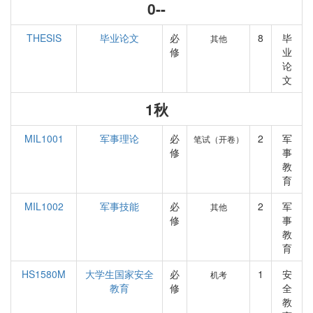
0--
THESIS
毕业论文
必
8
毕
其他
修
业
论
文
1秋
MIL1001
军事理论
必
2
军
笔试（开卷）
修
事
教
育
MIL1002
军事技能
必
2
军
其他
修
事
教
育
HS1580M
大学生国家安全
必
1
安
机考
教育
修
全
教