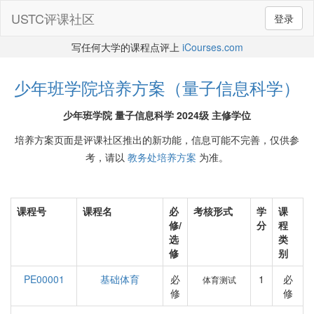
USTC评课社区
登录
写任何大学的课程点评上
iCourses.com
少年班学院培养方案（量子信息科学）
少年班学院 量子信息科学 2024级 主修学位
培养方案页面是评课社区推出的新功能，信息可能不完善，仅供参
考，请以
教务处培养方案
为准。
课程号
课程名
必
考核形式
学
课
修/
分
程
选
类
修
别
PE00001
基础体育
必
1
必
体育测试
修
修