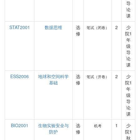
导
论
课
STAT2001
数据思维
选
2
少
笔试（闭卷）
修
院1
年
级
导
论
课
ESS2006
地球和空间科学
选
2
少
笔试（开卷）
基础
修
院1
年
级
导
论
课
BIO2001
生物实验安全与
选
1
少
机考
防护
修
院1
秋