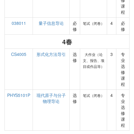
修
课
程
038011
量子信息导论
必
4
必
笔试（闭卷）
修
修
4春
CS4005
形式化方法导引
选
3
专
大作业（论
修
业
文、报告、项
选
目或作品等）
修
课
程
PHYS5101P
现代原子与分子
选
4
专
笔试（闭卷）
物理导论
修
业
选
修
课
程