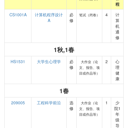
程
CS1001A
计算机程序设计
必
4
计
笔试（闭卷）
A
修
算
机
通
修
1秋,1春
HS1531
大学生心理学
必
2
心
大作业（论
修
理
文、报告、项
健
目或作品等）
康
1春
209005
工程科学前沿
选
1
少
大作业（论
修
院1
文、报告、项
年
目或作品等）
级
导