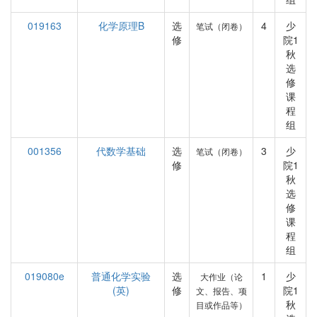
019163
化学原理B
选
4
少
笔试（闭卷）
修
院1
秋
选
修
课
程
组
001356
代数学基础
选
3
少
笔试（闭卷）
修
院1
秋
选
修
课
程
组
019080e
普通化学实验
选
1
少
大作业（论
(英)
修
院1
文、报告、项
秋
目或作品等）