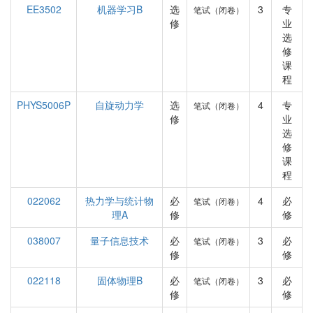
EE3502
机器学习B
选
3
专
笔试（闭卷）
修
业
选
修
课
程
PHYS5006P
自旋动力学
选
4
专
笔试（闭卷）
修
业
选
修
课
程
022062
热力学与统计物
必
4
必
笔试（闭卷）
理A
修
修
038007
量子信息技术
必
3
必
笔试（闭卷）
修
修
022118
固体物理B
必
3
必
笔试（闭卷）
修
修