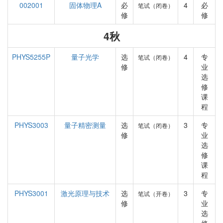
002001
固体物理A
必
4
必
笔试（闭卷）
修
修
4秋
PHYS5255P
量子光学
选
4
专
笔试（闭卷）
修
业
选
修
课
程
PHYS3003
量子精密测量
选
3
专
笔试（闭卷）
修
业
选
修
课
程
PHYS3001
激光原理与技术
选
3
专
笔试（开卷）
修
业
选