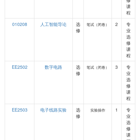
修
课
程
010208
人工智能导论
选
2
专
笔试（闭卷）
修
业
选
修
课
程
EE2502
数字电路
选
3
专
笔试（闭卷）
修
业
选
修
课
程
EE2503
电子线路实验
选
1
专
实验操作
修
业
选
修
课