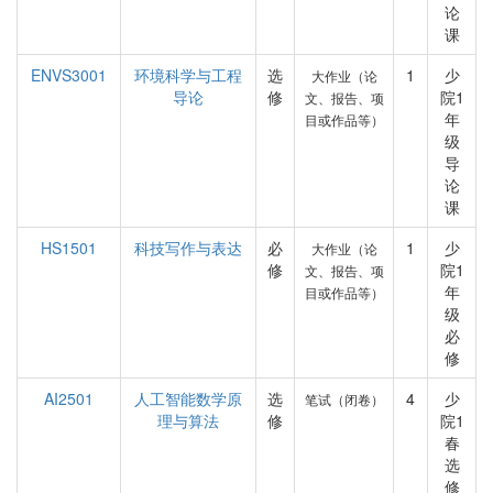
论
课
ENVS3001
环境科学与工程
选
1
少
大作业（论
导论
修
院1
文、报告、项
年
目或作品等）
级
导
论
课
HS1501
科技写作与表达
必
1
少
大作业（论
修
院1
文、报告、项
年
目或作品等）
级
必
修
AI2501
人工智能数学原
选
4
少
笔试（闭卷）
理与算法
修
院1
春
选
修