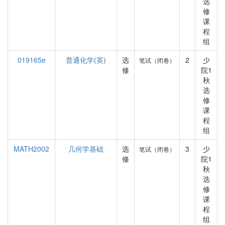
选
修
课
程
组
019165e
普通化学(英)
选
2
少
笔试（闭卷）
修
院1
秋
选
修
课
程
组
MATH2002
几何学基础
选
3
少
笔试（闭卷）
修
院1
秋
选
修
课
程
组