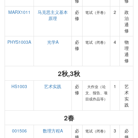
修
修
MARX1011
马克思主义基本
必
2
政
笔试（开卷）
原理
修
治
通
修
PHYS1003A
光学A
必
4
物
笔试（闭卷）
修
理
通
修
2秋,3秋
HS1003
艺术实践
必
1
艺
大作业（论
修
术
文、报告、项
实
目或作品等）
践
2春
001506
数理方程A
必
3
必
笔试（闭卷）
修
修