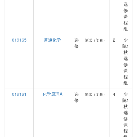
选
修
课
程
组
019165
普通化学
选
2
少
笔试（闭卷）
修
院1
秋
选
修
课
程
组
019161
化学原理A
选
4
少
笔试（闭卷）
修
院1
秋
选
修
课
程
组