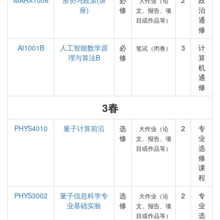
MARX1006
形势与政策(讲
必
2
政
大作业（论
座)
修
治
文、报告、项
通
目或作品等）
修
AI1001B
人工智能数学原
必
3
计
笔试（闭卷）
理与算法B
修
算
机
通
修
3春
PHYS4010
量子计算前沿
选
2
专
大作业（论
修
业
文、报告、项
选
目或作品等）
修
课
程
PHYS3002
量子信息科学专
选
2
专
大作业（论
业基础实验
修
业
文、报告、项
选
目或作品等）