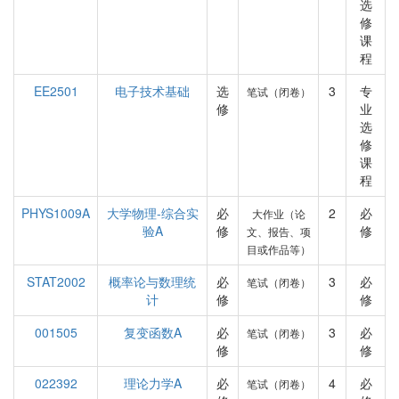
选
修
课
程
EE2501
电子技术基础
选
3
专
笔试（闭卷）
修
业
选
修
课
程
PHYS1009A
大学物理-综合实
必
2
必
大作业（论
验A
修
修
文、报告、项
目或作品等）
STAT2002
概率论与数理统
必
3
必
笔试（闭卷）
计
修
修
001505
复变函数A
必
3
必
笔试（闭卷）
修
修
022392
理论力学A
必
4
必
笔试（闭卷）