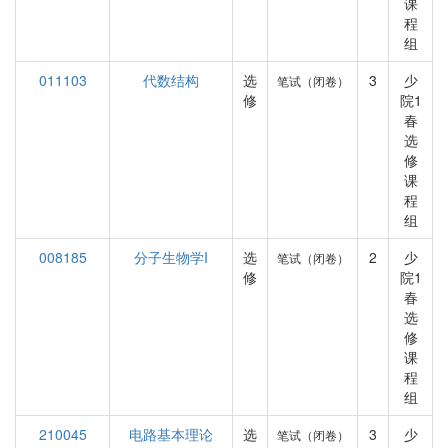
课
程
组
011103
代数结构
选
3
少
笔试（闭卷）
修
院1
春
选
修
课
程
组
008185
分子生物学I
选
2
少
笔试（闭卷）
修
院1
春
选
修
课
程
组
210045
电路基本理论
选
3
少
笔试（闭卷）