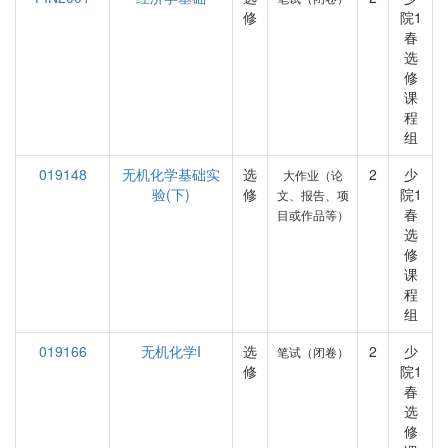
修
院1
春
选
修
课
程
组
019148
无机化学基础实
选
2
少
大作业（论
验(下)
修
院1
文、报告、项
春
目或作品等）
选
修
课
程
组
019166
无机化学I
选
2
少
笔试（闭卷）
修
院1
春
选
修