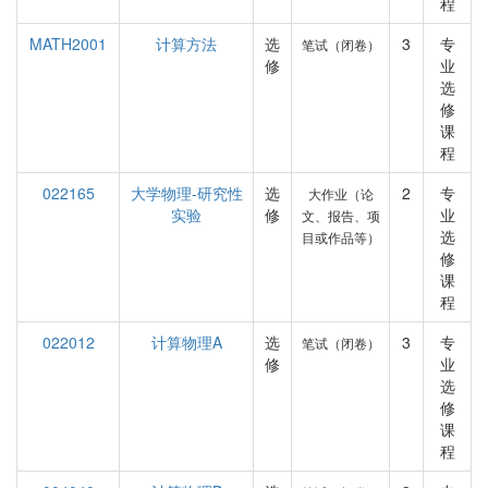
程
MATH2001
计算方法
选
3
专
笔试（闭卷）
修
业
选
修
课
程
022165
大学物理-研究性
选
2
专
大作业（论
实验
修
业
文、报告、项
选
目或作品等）
修
课
程
022012
计算物理A
选
3
专
笔试（闭卷）
修
业
选
修
课
程