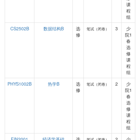
课
程
组
CS2502B
数据结构B
选
3
少
笔试（闭卷）
修
院1
春
选
修
课
程
组
PHYS1002B
热学B
选
2
少
笔试（闭卷）
修
院1
春
选
修
课
程
组
FIN2001
经济学基础
选
2
少
笔试（闭卷）