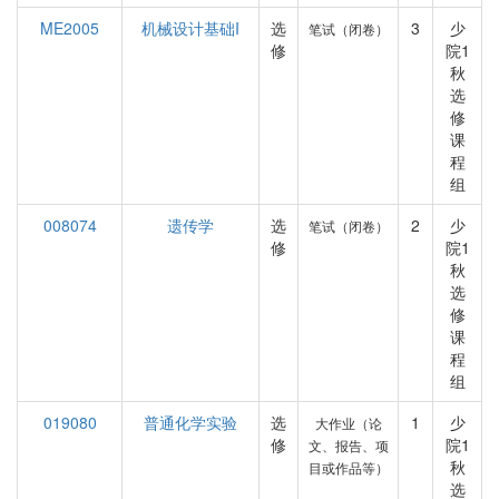
ME2005
机械设计基础I
选
3
少
笔试（闭卷）
修
院1
秋
选
修
课
程
组
008074
遗传学
选
2
少
笔试（闭卷）
修
院1
秋
选
修
课
程
组
019080
普通化学实验
选
1
少
大作业（论
修
院1
文、报告、项
秋
目或作品等）
选