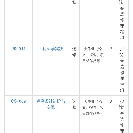
修
院1
春
选
修
课
程
组
209011
工程科学实践
选
2
少
大作业（论
修
院1
文、报告、项
春
目或作品等）
选
修
课
程
组
CS4009
程序设计进阶与
选
3
少
大作业（论
实践
修
院1
文、报告、项
春
目或作品等）
选
修
课