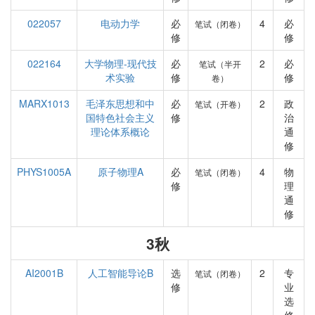
022057
电动力学
必
4
必
笔试（闭卷）
修
修
022164
大学物理-现代技
必
2
必
笔试（半开
术实验
修
修
卷）
MARX1013
毛泽东思想和中
必
2
政
笔试（开卷）
国特色社会主义
修
治
理论体系概论
通
修
PHYS1005A
原子物理A
必
4
物
笔试（闭卷）
修
理
通
修
3秋
AI2001B
人工智能导论B
选
2
专
笔试（闭卷）
修
业
选