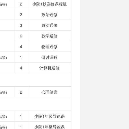
2
少院1秋选修课程组
品等）
2
政治通修
3
政治通修
6
数学通修
4
物理通修
1
研讨课程
品等）
4
计算机通修
2
心理健康
品等）
1
少院1年级导论课
品等）
1
少院1年级导论课
品等）