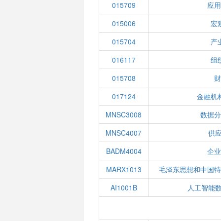
015709
应用
015006
宏
015704
产
016117
组
015708
财
017124
金融机
MNSC3008
数据分
MNSC4007
供
BADM4004
企业
MARX1013
毛泽东思想和中国特
AI1001B
人工智能数