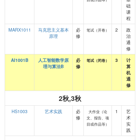
础
课
程
MARX1011
马克思主义基本
必
2
政
笔试（开卷）
原理
修
治
通
修
AI1001B
人工智能数学原
必
3
计
笔试（闭卷）
理与算法B
修
算
机
通
修
2秋,3秋
HS1003
艺术实践
必
1
艺
大作业（论
修
术
文、报告、项
实
目或作品等）
践