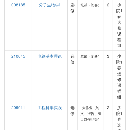
008185
分子生物学I
选
2
少
笔试（闭卷）
修
院1
春
选
修
课
程
组
210045
电路基本理论
选
3
少
笔试（闭卷）
修
院1
春
选
修
课
程
组
209011
工程科学实践
选
2
少
大作业（论
修
院1
文、报告、项
春
目或作品等）
选