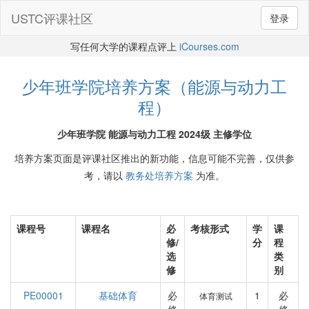
USTC评课社区
登录
写任何大学的课程点评上
iCourses.com
少年班学院培养方案（能源与动力工
程）
少年班学院 能源与动力工程 2024级 主修学位
培养方案页面是评课社区推出的新功能，信息可能不完善，仅供参
考，请以
教务处培养方案
为准。
课程号
课程名
必
考核形式
学
课
修/
分
程
选
类
修
别
PE00001
基础体育
必
1
必
体育测试