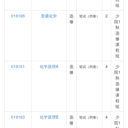
组
019165
普通化学
选
2
少
笔试（闭卷）
修
院1
秋
选
修
课
程
组
019161
化学原理A
选
4
少
笔试（闭卷）
修
院1
秋
选
修
课
程
组
019163
化学原理B
选
4
少
笔试（闭卷）
修
院1