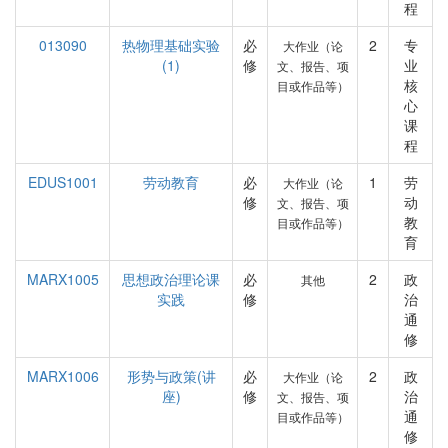
程
013090
热物理基础实验
必
2
专
大作业（论
(1)
修
业
文、报告、项
核
目或作品等）
心
课
程
EDUS1001
劳动教育
必
1
劳
大作业（论
修
动
文、报告、项
教
目或作品等）
育
MARX1005
思想政治理论课
必
2
政
其他
实践
修
治
通
修
MARX1006
形势与政策(讲
必
2
政
大作业（论
座)
修
治
文、报告、项
通
目或作品等）
修