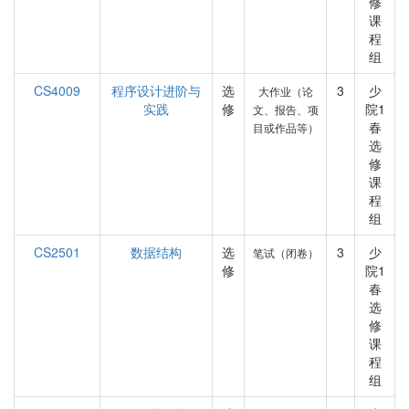
修
课
程
组
CS4009
程序设计进阶与
选
3
少
大作业（论
实践
修
院1
文、报告、项
春
目或作品等）
选
修
课
程
组
CS2501
数据结构
选
3
少
笔试（闭卷）
修
院1
春
选
修
课
程
组