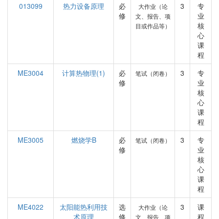
013099
热力设备原理
必
3
专
大作业（论
修
业
文、报告、项
核
目或作品等）
心
课
程
ME3004
计算热物理(1)
必
3
专
笔试（闭卷）
修
业
核
心
课
程
ME3005
燃烧学B
必
3
专
笔试（闭卷）
修
业
核
心
课
程
ME4022
太阳能热利用技
选
3
课
大作业（论
术原理
修
程
文、报告、项