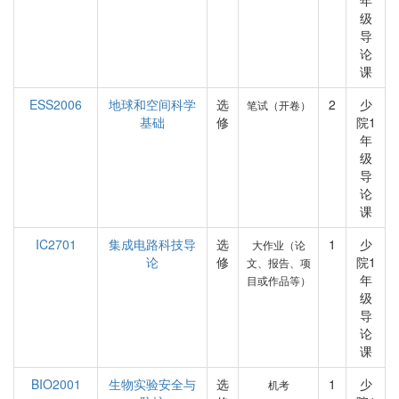
年
级
导
论
课
ESS2006
地球和空间科学
选
2
少
笔试（开卷）
基础
修
院1
年
级
导
论
课
IC2701
集成电路科技导
选
1
少
大作业（论
论
修
院1
文、报告、项
年
目或作品等）
级
导
论
课
BIO2001
生物实验安全与
选
1
少
机考