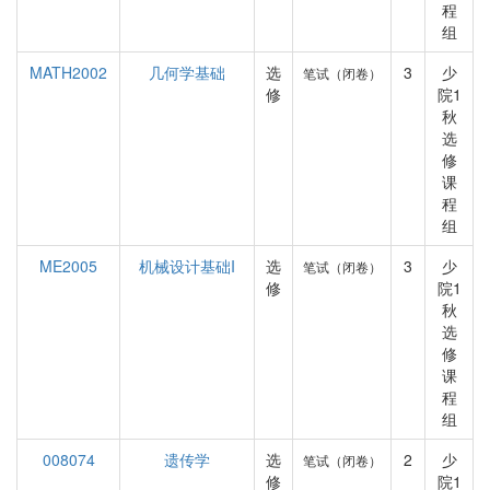
程
组
MATH2002
几何学基础
选
3
少
笔试（闭卷）
修
院1
秋
选
修
课
程
组
ME2005
机械设计基础I
选
3
少
笔试（闭卷）
修
院1
秋
选
修
课
程
组
008074
遗传学
选
2
少
笔试（闭卷）
修
院1