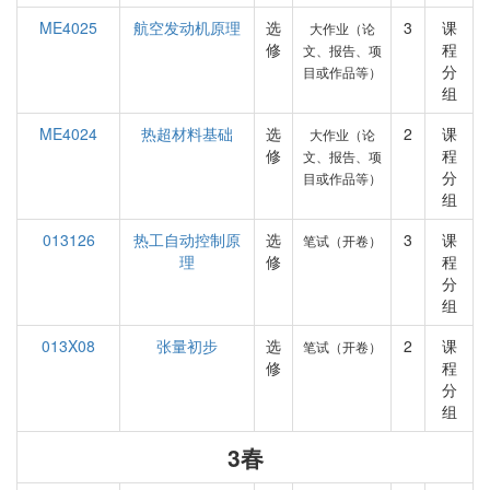
ME4025
航空发动机原理
选
3
课
大作业（论
修
程
文、报告、项
分
目或作品等）
组
ME4024
热超材料基础
选
2
课
大作业（论
修
程
文、报告、项
分
目或作品等）
组
013126
热工自动控制原
选
3
课
笔试（开卷）
理
修
程
分
组
013X08
张量初步
选
2
课
笔试（开卷）
修
程
分
组
3春