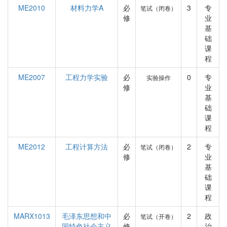
ME2010
材料力学A
必
3
专
笔试（闭卷）
修
业
基
础
课
程
ME2007
工程力学实验
必
0
专
实验操作
修
业
基
础
课
程
ME2012
工程计算方法
必
2
专
笔试（闭卷）
修
业
基
础
课
程
MARX1013
毛泽东思想和中
必
2
政
笔试（开卷）
国特色社会主义
修
治