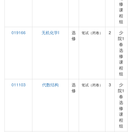
修
课
程
组
019166
无机化学I
选
2
少
笔试（闭卷）
修
院1
春
选
修
课
程
组
011103
代数结构
选
3
少
笔试（闭卷）
修
院1
春
选
修
课
程
组