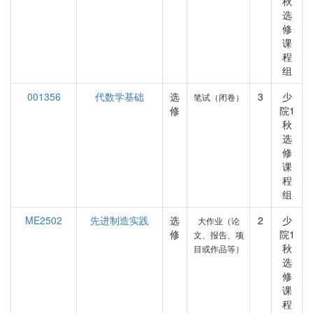
秋
选
修
课
程
组
001356
代数学基础
选
3
少
笔试（闭卷）
修
院1
秋
选
修
课
程
组
ME2502
先进制造实践
选
2
少
大作业（论
修
院1
文、报告、项
秋
目或作品等）
选
修
课
程