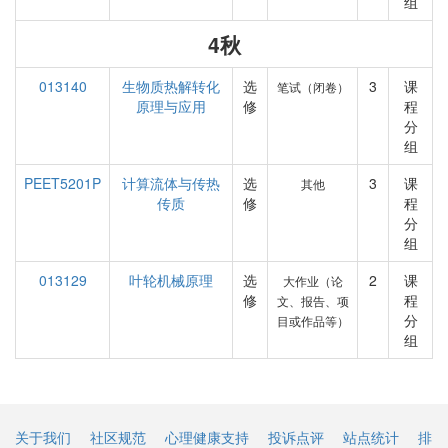
组
4秋
013140
生物质热解转化
选
3
课
笔试（闭卷）
原理与应用
修
程
分
组
PEET5201P
计算流体与传热
选
3
课
其他
传质
修
程
分
组
013129
叶轮机械原理
选
2
课
大作业（论
修
程
文、报告、项
分
目或作品等）
组
关于我们
社区规范
心理健康支持
投诉点评
站点统计
排