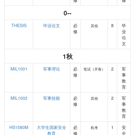
修
修
0--
THESIS
毕业论文
必
8
毕
其他
修
业
论
文
1秋
MIL1001
军事理论
必
2
军
笔试（开卷）
修
事
教
育
MIL1002
军事技能
必
2
军
其他
修
事
教
育
HS1580M
大学生国家安全
必
1
安
机考
教育
修
全