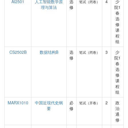
AI2501
人工智能数学原
选
4
少
笔试（闭卷）
理与算法
修
院1
春
选
修
课
程
组
CS2502B
数据结构B
选
3
少
笔试（闭卷）
修
院1
春
选
修
课
程
组
MARX1010
中国近现代史纲
必
2
政
笔试（开卷）
要
修
治
通
修