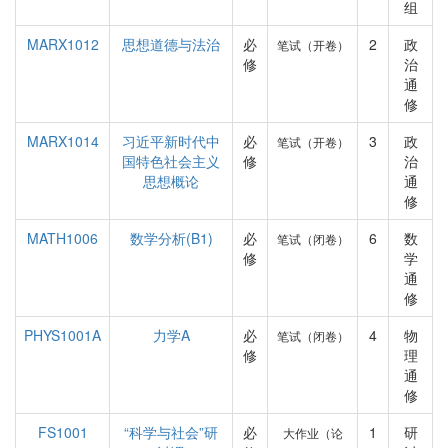
组
MARX1012
思想道德与法治
必
2
政
笔试（开卷）
修
治
通
修
MARX1014
习近平新时代中
必
3
政
笔试（开卷）
国特色社会主义
修
治
思想概论
通
修
MATH1006
数学分析(B1)
必
6
数
笔试（闭卷）
修
学
通
修
PHYS1001A
力学A
必
4
物
笔试（闭卷）
修
理
通
修
FS1001
“科学与社会”研
必
1
研
大作业（论