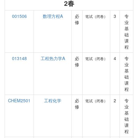
2春
001506
数理方程A
必
3
专
笔试（闭卷）
修
业
基
础
课
程
013148
工程热力学A
必
4
专
笔试（闭卷）
修
业
基
础
课
程
CHEM2501
工程化学
必
2
专
笔试（闭卷）
修
业
基
础
课
程