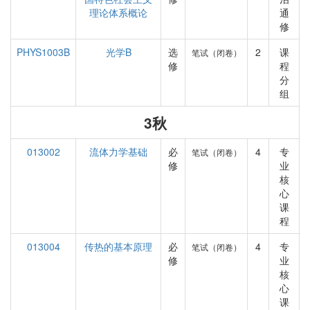
理论体系概论
通
修
PHYS1003B
光学B
选
2
课
笔试（闭卷）
修
程
分
组
3秋
013002
流体力学基础
必
4
专
笔试（闭卷）
修
业
核
心
课
程
013004
传热的基本原理
必
4
专
笔试（闭卷）
修
业
核
心
课