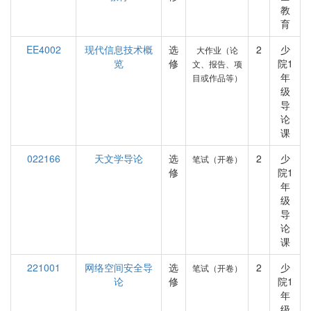
教
育
EE4002
现代信息技术概
选
2
少
大作业（论
览
修
院1
文、报告、项
年
目或作品等）
级
导
论
课
022166
天文学导论
选
2
少
笔试（开卷）
修
院1
年
级
导
论
课
221001
网络空间安全导
选
2
少
笔试（开卷）
论
修
院1
年
级