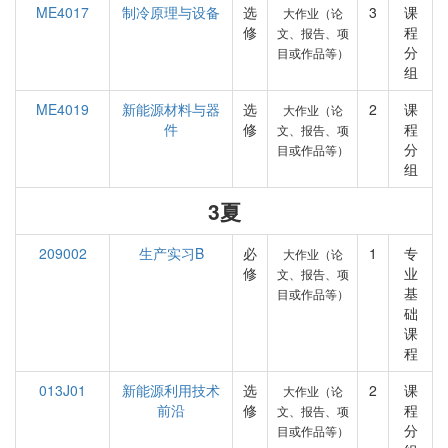
ME4017
制冷原理与设备
选
3
课
大作业（论
修
程
文、报告、项
分
目或作品等）
组
ME4019
新能源材料与器
选
2
课
大作业（论
件
修
程
文、报告、项
分
目或作品等）
组
3夏
209002
生产实习B
必
1
专
大作业（论
修
业
文、报告、项
基
目或作品等）
础
课
程
013J01
新能源利用技术
选
2
课
大作业（论
前沿
修
程
文、报告、项
分
目或作品等）