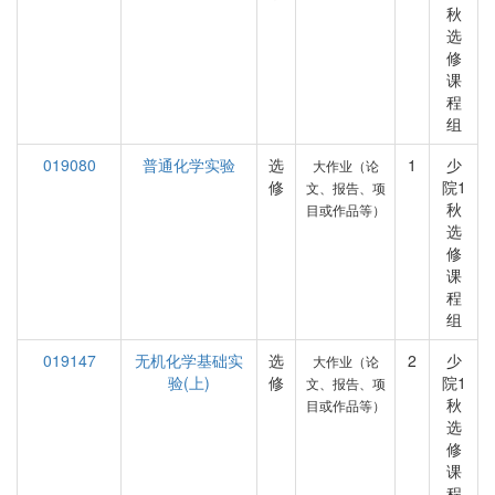
秋
选
修
课
程
组
019080
普通化学实验
选
1
少
大作业（论
修
院1
文、报告、项
秋
目或作品等）
选
修
课
程
组
019147
无机化学基础实
选
2
少
大作业（论
验(上)
修
院1
文、报告、项
秋
目或作品等）
选
修
课
程