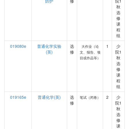
防护
修
院1
秋
选
修
课
程
组
019080e
普通化学实验
选
1
少
大作业（论
(英)
修
院1
文、报告、项
秋
目或作品等）
选
修
课
程
组
019165e
普通化学(英)
选
2
少
笔试（闭卷）
修
院1
秋
选
修
课