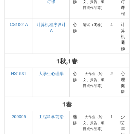
讨课
修
讨
文、报告、项
课
目或作品等）
程
CS1001A
计算机程序设计
必
4
计
笔试（闭卷）
A
修
算
机
通
修
1秋,1春
HS1531
大学生心理学
必
2
心
大作业（论
修
理
文、报告、项
健
目或作品等）
康
1春
209005
工程科学前沿
选
1
少
大作业（论
修
院1
文、报告、项
年
目或作品等）