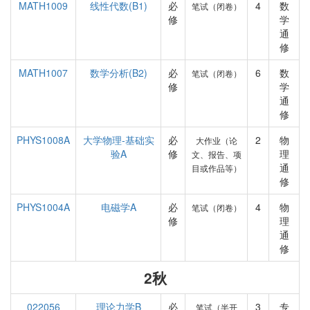
MATH1009
线性代数(B1)
必
4
数
笔试（闭卷）
修
学
通
修
MATH1007
数学分析(B2)
必
6
数
笔试（闭卷）
修
学
通
修
PHYS1008A
大学物理-基础实
必
2
物
大作业（论
验A
修
理
文、报告、项
通
目或作品等）
修
PHYS1004A
电磁学A
必
4
物
笔试（闭卷）
修
理
通
修
2秋
022056
理论力学B
必
3
专
笔试（半开