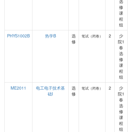
选
修
课
程
组
PHYS1002B
热学B
选
2
少
笔试（闭卷）
修
院1
春
选
修
课
程
组
ME2011
电工电子技术基
选
2
少
笔试（闭卷）
础I
修
院1
春
选
修
课
程
组