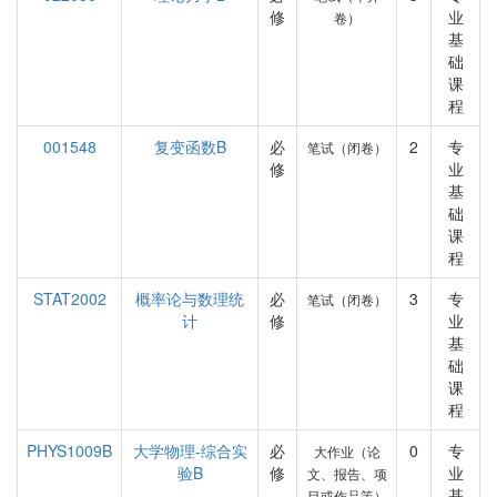
修
业
卷）
基
础
课
程
001548
复变函数B
必
2
专
笔试（闭卷）
修
业
基
础
课
程
STAT2002
概率论与数理统
必
3
专
笔试（闭卷）
计
修
业
基
础
课
程
PHYS1009B
大学物理-综合实
必
0
专
大作业（论
验B
修
业
文、报告、项
基
目或作品等）