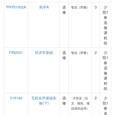
PHYS1002A
热学A
选
3
少
笔试（闭卷）
修
院1
春
选
修
课
程
组
FIN2001
经济学基础
选
2
少
笔试（闭卷）
修
院1
春
选
修
课
程
组
019148
无机化学基础实
选
2
少
大作业（论
验(下)
修
院1
文、报告、项
春
目或作品等）
选