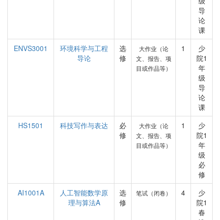
级
导
论
课
ENVS3001
环境科学与工程
选
1
少
大作业（论
导论
修
院1
文、报告、项
年
目或作品等）
级
导
论
课
HS1501
科技写作与表达
必
1
少
大作业（论
修
院1
文、报告、项
年
目或作品等）
级
必
修
AI1001A
人工智能数学原
选
4
少
笔试（闭卷）
理与算法A
修
院1
春