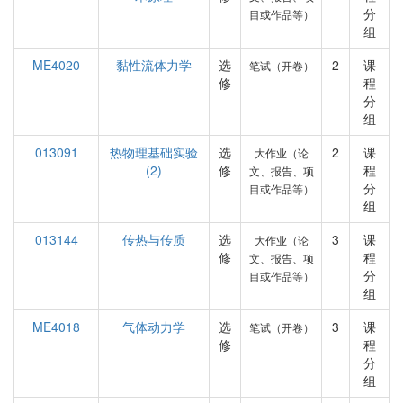
分
目或作品等）
组
ME4020
黏性流体力学
选
2
课
笔试（开卷）
修
程
分
组
013091
热物理基础实验
选
2
课
大作业（论
(2)
修
程
文、报告、项
分
目或作品等）
组
013144
传热与传质
选
3
课
大作业（论
修
程
文、报告、项
分
目或作品等）
组
ME4018
气体动力学
选
3
课
笔试（开卷）
修
程
分
组