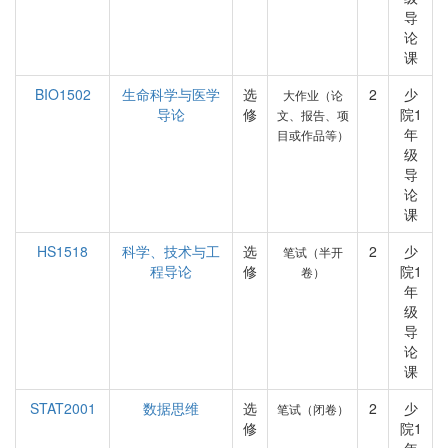
导
论
课
BIO1502
生命科学与医学
选
2
少
大作业（论
导论
修
院1
文、报告、项
年
目或作品等）
级
导
论
课
HS1518
科学、技术与工
选
2
少
笔试（半开
程导论
修
院1
卷）
年
级
导
论
课
STAT2001
数据思维
选
2
少
笔试（闭卷）
修
院1