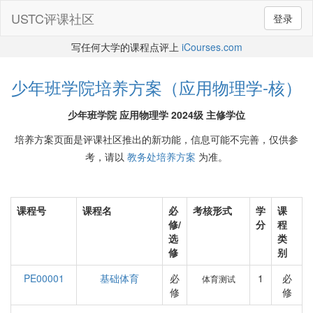
USTC评课社区
登录
写任何大学的课程点评上
iCourses.com
少年班学院培养方案（应用物理学-核）
少年班学院 应用物理学 2024级 主修学位
培养方案页面是评课社区推出的新功能，信息可能不完善，仅供参
考，请以
教务处培养方案
为准。
课程号
课程名
必
考核形式
学
课
修/
分
程
选
类
修
别
PE00001
基础体育
必
1
必
体育测试
修
修