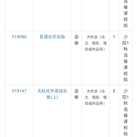
选
修
课
程
组
019080
普通化学实验
选
1
少
大作业（论
修
院1
文、报告、项
秋
目或作品等）
选
修
课
程
组
019147
无机化学基础实
选
2
少
大作业（论
验(上)
修
院1
文、报告、项
秋
目或作品等）
选
修
课
程
组