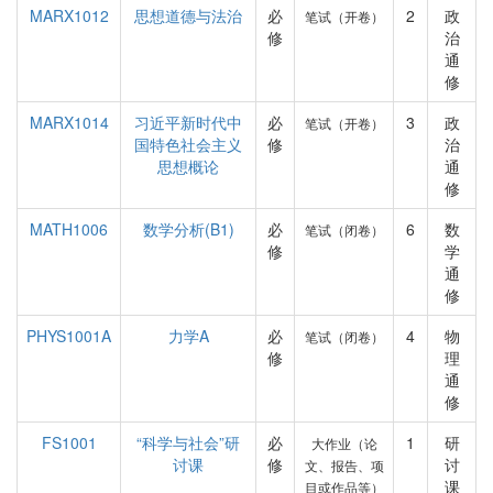
MARX1012
思想道德与法治
必
2
政
笔试（开卷）
修
治
通
修
MARX1014
习近平新时代中
必
3
政
笔试（开卷）
国特色社会主义
修
治
思想概论
通
修
MATH1006
数学分析(B1)
必
6
数
笔试（闭卷）
修
学
通
修
PHYS1001A
力学A
必
4
物
笔试（闭卷）
修
理
通
修
FS1001
“科学与社会”研
必
1
研
大作业（论
讨课
修
讨
文、报告、项
课
目或作品等）