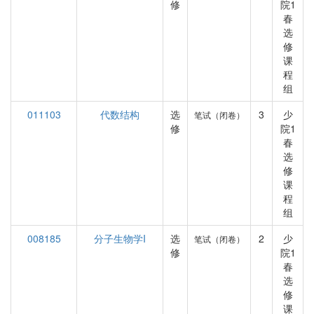
修
院1
春
选
修
课
程
组
011103
代数结构
选
3
少
笔试（闭卷）
修
院1
春
选
修
课
程
组
008185
分子生物学I
选
2
少
笔试（闭卷）
修
院1
春
选
修
课