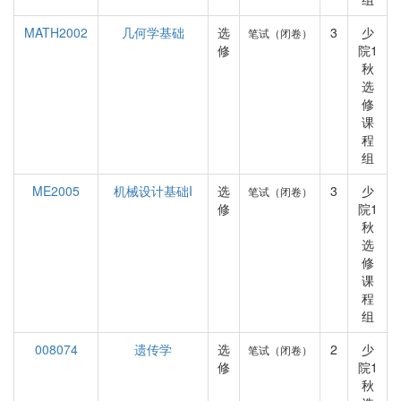
MATH2002
几何学基础
选
3
少
笔试（闭卷）
修
院1
秋
选
修
课
程
组
ME2005
机械设计基础I
选
3
少
笔试（闭卷）
修
院1
秋
选
修
课
程
组
008074
遗传学
选
2
少
笔试（闭卷）
修
院1
秋