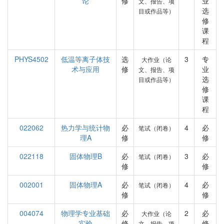
论
修
业
文、报告、项
选
目或作品等）
修
课
程
PHYS4502
低温等离子体技
选
3
专
大作业（论
术与应用
修
业
文、报告、项
选
目或作品等）
修
课
程
022062
热力学与统计物
必
4
必
笔试（闭卷）
理A
修
修
022118
固体物理B
必
3
必
笔试（闭卷）
修
修
002001
固体物理A
必
4
必
笔试（闭卷）
修
修
004074
物理学专业基础
必
2
必
大作业（论
实验
修
修
文、报告、项