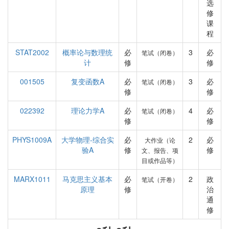
选
修
课
程
STAT2002
概率论与数理统
必
3
必
笔试（闭卷）
计
修
修
001505
复变函数A
必
3
必
笔试（闭卷）
修
修
022392
理论力学A
必
4
必
笔试（闭卷）
修
修
PHYS1009A
大学物理-综合实
必
2
必
大作业（论
验A
修
修
文、报告、项
目或作品等）
MARX1011
马克思主义基本
必
2
政
笔试（开卷）
原理
修
治
通
修