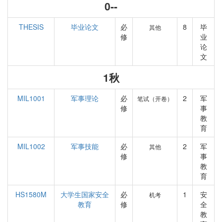
0--
THESIS
毕业论文
必
8
毕
其他
修
业
论
文
1秋
MIL1001
军事理论
必
2
军
笔试（开卷）
修
事
教
育
MIL1002
军事技能
必
2
军
其他
修
事
教
育
HS1580M
大学生国家安全
必
1
安
机考
教育
修
全
教