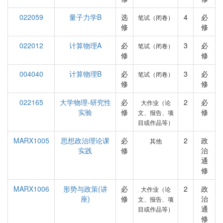
022059
量子力学B
选
4
必
笔试（闭卷）
修
修
022012
计算物理A
必
3
必
笔试（闭卷）
修
修
004040
计算物理B
必
3
必
笔试（闭卷）
修
修
022165
大学物理-研究性
必
2
必
大作业（论
实验
修
修
文、报告、项
目或作品等）
MARX1005
思想政治理论课
必
2
政
其他
实践
修
治
通
修
MARX1006
形势与政策(讲
必
2
政
大作业（论
座)
修
治
文、报告、项
通
目或作品等）
修