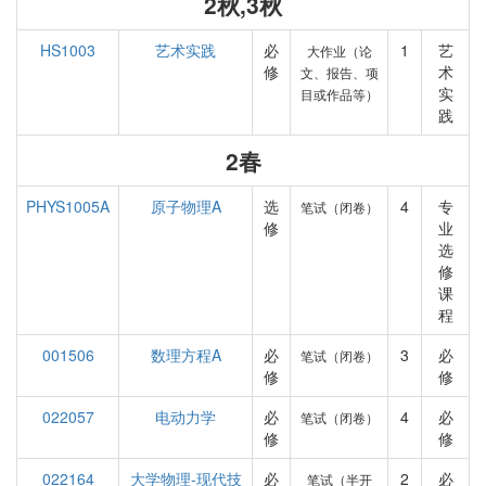
2秋,3秋
HS1003
艺术实践
必
1
艺
大作业（论
修
术
文、报告、项
实
目或作品等）
践
2春
PHYS1005A
原子物理A
选
4
专
笔试（闭卷）
修
业
选
修
课
程
001506
数理方程A
必
3
必
笔试（闭卷）
修
修
022057
电动力学
必
4
必
笔试（闭卷）
修
修
022164
大学物理-现代技
必
2
必
笔试（半开