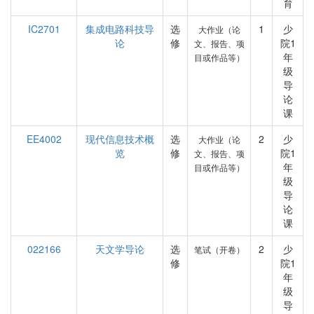
育
IC2701
集成电路科技导
选
1
少
大作业（论
论
修
院1
文、报告、项
年
目或作品等）
级
导
论
课
EE4002
现代信息技术概
选
2
少
大作业（论
览
修
院1
文、报告、项
年
目或作品等）
级
导
论
课
022166
天文学导论
选
2
少
笔试（开卷）
修
院1
年
级
导