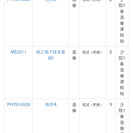
修
院1
春
选
修
课
程
组
ME2011
电工电子技术基
选
2
少
笔试（闭卷）
础I
修
院1
春
选
修
课
程
组
PHYS1002A
热学A
选
3
少
笔试（闭卷）
修
院1
春
选
修