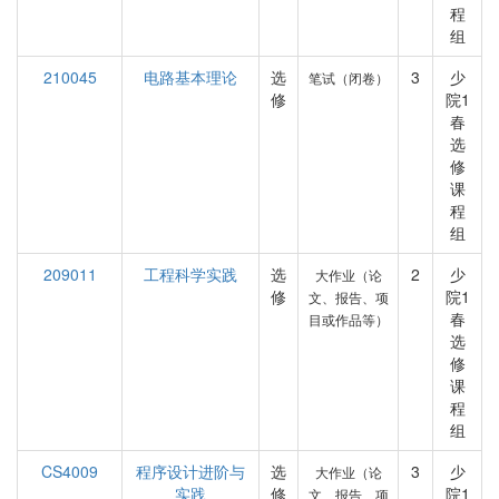
程
组
210045
电路基本理论
选
3
少
笔试（闭卷）
修
院1
春
选
修
课
程
组
209011
工程科学实践
选
2
少
大作业（论
修
院1
文、报告、项
春
目或作品等）
选
修
课
程
组
CS4009
程序设计进阶与
选
3
少
大作业（论
实践
修
院1
文、报告、项