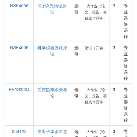
NSE4006
现代X光物理原
选
3
专
大作业（论
理
修
业
文、报告、项
选
目或作品等）
修
课
程
NSE4005
科学仪器设计原
选
3
专
笔试（开卷）
理
修
业
选
修
课
程
PHYS3004
受控热核聚变导
选
3
专
大作业（论
论
修
业
文、报告、项
选
目或作品等）
修
课
程
004122
等离子体诊断导
选
3
专
大作业（论