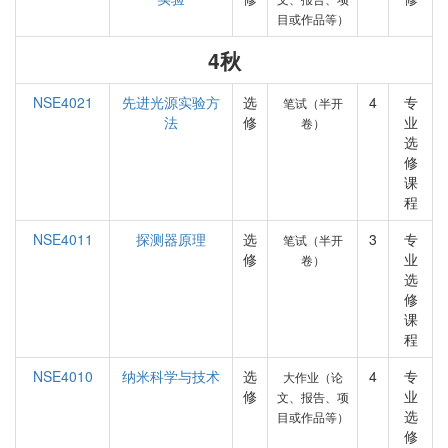
目或作品等）
4秋
NSE4021
先进光源实验方
选
4
专
笔试（半开
法
修
业
卷）
选
修
课
程
NSE4011
探测器原理
选
3
专
笔试（半开
修
业
卷）
选
修
课
程
NSE4010
纳米科学与技术
选
4
专
大作业（论
修
业
文、报告、项
选
目或作品等）
修