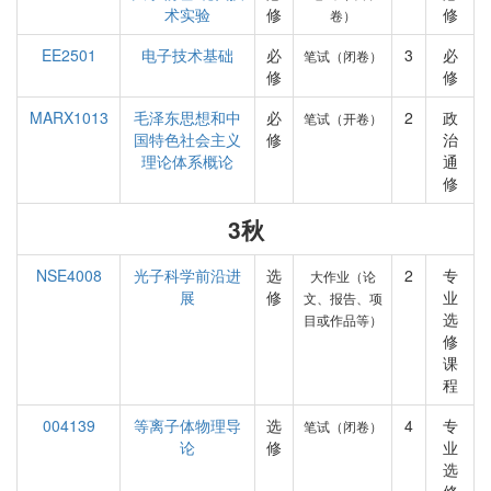
术实验
修
修
卷）
EE2501
电子技术基础
必
3
必
笔试（闭卷）
修
修
MARX1013
毛泽东思想和中
必
2
政
笔试（开卷）
国特色社会主义
修
治
理论体系概论
通
修
3秋
NSE4008
光子科学前沿进
选
2
专
大作业（论
展
修
业
文、报告、项
选
目或作品等）
修
课
程
004139
等离子体物理导
选
4
专
笔试（闭卷）
论
修
业
选