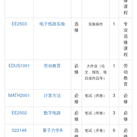
修
课
程
EE2503
电子线路实验
选
1
专
实验操作
修
业
选
修
课
程
EDUS1001
劳动教育
必
1
劳
大作业（论
修
动
文、报告、项
教
目或作品等）
育
MATH2001
计算方法
必
3
必
笔试（闭卷）
修
修
EE2502
数字电路
必
3
必
笔试（闭卷）
修
修
022148
量子力学A
选
6
必
笔试（开卷）
修
修