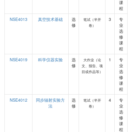
课
程
NSE4013
真空技术基础
选
3
专
笔试（半开
修
业
卷）
选
修
课
程
NSE4019
科学仪器实验
选
1
专
大作业（论
修
业
文、报告、项
选
目或作品等）
修
课
程
NSE4012
同步辐射实验方
选
4
专
笔试（半开
法
修
业
卷）
选
修
课
程