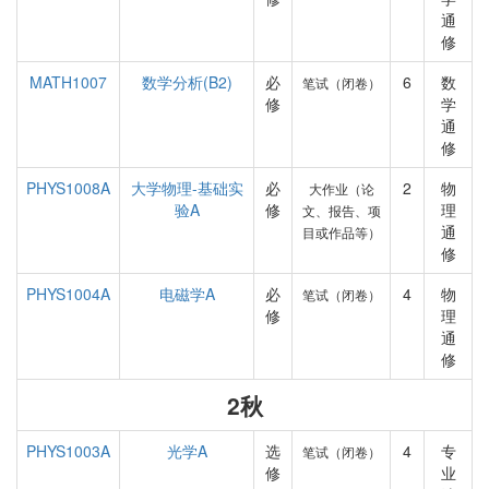
通
修
MATH1007
数学分析(B2)
必
6
数
笔试（闭卷）
修
学
通
修
PHYS1008A
大学物理-基础实
必
2
物
大作业（论
验A
修
理
文、报告、项
通
目或作品等）
修
PHYS1004A
电磁学A
必
4
物
笔试（闭卷）
修
理
通
修
2秋
PHYS1003A
光学A
选
4
专
笔试（闭卷）
修
业