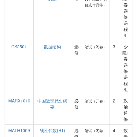
春
目或作品等）
选
修
课
程
组
CS2501
数据结构
选
3
少
笔试（闭卷）
修
院1
春
选
修
课
程
组
MARX1010
中国近现代史纲
必
2
政
笔试（开卷）
要
修
治
通
修
MATH1009
线性代数(B1)
必
4
数
笔试（闭卷）
修
学