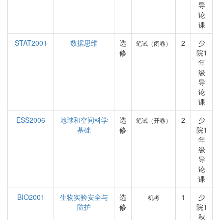
导
论
课
STAT2001
数据思维
选
2
少
笔试（闭卷）
修
院1
年
级
导
论
课
ESS2006
地球和空间科学
选
2
少
笔试（开卷）
基础
修
院1
年
级
导
论
课
BIO2001
生物实验安全与
选
1
少
机考
防护
修
院1
秋