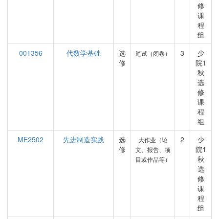
修
课
程
组
001356
代数学基础
选
3
少
笔试（闭卷）
修
院1
秋
选
修
课
程
组
ME2502
先进制造实践
选
2
少
大作业（论
修
院1
文、报告、项
秋
目或作品等）
选
修
课
程
组