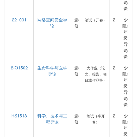
论
课
221001
网络空间安全导
选
2
少
笔试（开卷）
论
修
院1
年
级
导
论
课
BIO1502
生命科学与医学
选
2
少
大作业（论
导论
修
院1
文、报告、项
年
目或作品等）
级
导
论
课
HS1518
科学、技术与工
选
2
少
笔试（半开
程导论
修
院1
卷）
年
级