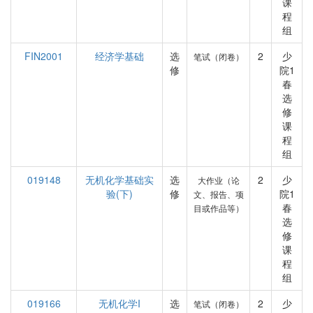
课
程
组
FIN2001
经济学基础
选
2
少
笔试（闭卷）
修
院1
春
选
修
课
程
组
019148
无机化学基础实
选
2
少
大作业（论
验(下)
修
院1
文、报告、项
春
目或作品等）
选
修
课
程
组
019166
无机化学I
选
2
少
笔试（闭卷）