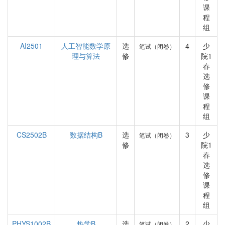
课
程
组
AI2501
人工智能数学原
选
4
少
笔试（闭卷）
理与算法
修
院1
春
选
修
课
程
组
CS2502B
数据结构B
选
3
少
笔试（闭卷）
修
院1
春
选
修
课
程
组
PHYS1002B
热学B
选
2
少
笔试（闭卷）