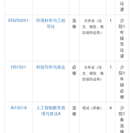
论
课
ENVS3001
环境科学与工程
选
1
少
大作业（论
导论
修
院1
文、报告、项
年
目或作品等）
级
导
论
课
HS1501
科技写作与表达
必
1
少
大作业（论
修
院1
文、报告、项
年
目或作品等）
级
必
修
AI1001A
人工智能数学原
选
4
少
笔试（闭卷）
理与算法A
修
院1
春
选
修