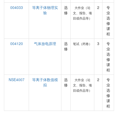
004033
等离子体物理实
选
2
专
大作业（论
验
修
业
文、报告、项
选
目或作品等）
修
课
程
004120
气体放电原理
选
3
专
笔试（闭卷）
修
业
选
修
课
程
NSE4007
等离子体数值模
选
2
专
大作业（论
拟
修
业
文、报告、项
选
目或作品等）
修
课
程