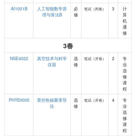
AI1001B
人工智能数学原
必
3
计
笔试（闭卷）
理与算法B
修
算
机
通
修
3春
NSE4022
真空技术与科学
选
2
专
笔试（开卷）
仪器
修
业
选
修
课
程
PHYS3005
受控热核聚变导
选
4
专
笔试（开卷）
论
修
业
选
修
课
程