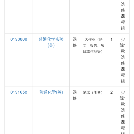
选
修
课
程
组
019080e
普通化学实验
选
1
少
大作业（论
(英)
修
院1
文、报告、项
秋
目或作品等）
选
修
课
程
组
019165e
普通化学(英)
选
2
少
笔试（闭卷）
修
院1
秋
选
修
课
程
组