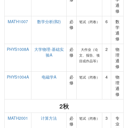
通
修
MATH1007
数学分析(B2)
必
6
数
笔试（闭卷）
修
学
通
修
PHYS1008A
大学物理-基础实
必
2
物
大作业（论
验A
修
理
文、报告、项
通
目或作品等）
修
PHYS1004A
电磁学A
必
4
物
笔试（闭卷）
修
理
通
修
2秋
MATH2001
计算方法
必
3
专
笔试（闭卷）
修
业