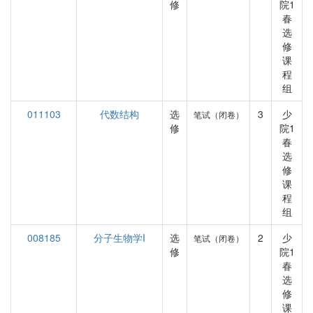
修
院1
春
选
修
课
程
组
011103
代数结构
选
3
少
笔试（闭卷）
修
院1
春
选
修
课
程
组
008185
分子生物学I
选
2
少
笔试（闭卷）
修
院1
春
选
修
课