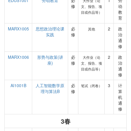
EDUS1001
劳动教育
必
1
劳
大作业（论
修
动
文、报告、项
教
目或作品等）
育
MARX1005
思想政治理论课
必
2
政
其他
实践
修
治
通
修
MARX1006
形势与政策(讲
必
2
政
大作业（论
座)
修
治
文、报告、项
通
目或作品等）
修
AI1001B
人工智能数学原
必
3
计
笔试（闭卷）
理与算法B
修
算
机
通
修
3春