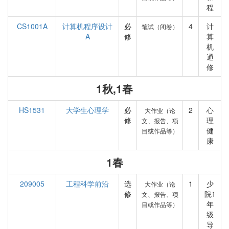
程
CS1001A
计算机程序设计
必
4
计
笔试（闭卷）
A
修
算
机
通
修
1秋,1春
HS1531
大学生心理学
必
2
心
大作业（论
修
理
文、报告、项
健
目或作品等）
康
1春
209005
工程科学前沿
选
1
少
大作业（论
修
院1
文、报告、项
年
目或作品等）
级
导