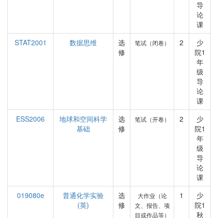
导
论
课
STAT2001
数据思维
选
2
少
笔试（闭卷）
修
院1
年
级
导
论
课
ESS2006
地球和空间科学
选
2
少
笔试（开卷）
基础
修
院1
年
级
导
论
课
019080e
普通化学实验
选
1
少
大作业（论
(英)
修
院1
文、报告、项
秋
目或作品等）