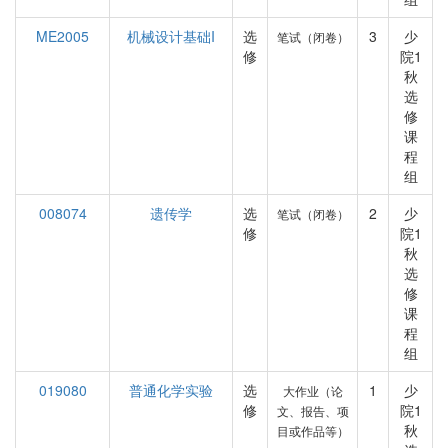
ME2005
机械设计基础I
选
3
少
笔试（闭卷）
修
院1
秋
选
修
课
程
组
008074
遗传学
选
2
少
笔试（闭卷）
修
院1
秋
选
修
课
程
组
019080
普通化学实验
选
1
少
大作业（论
修
院1
文、报告、项
秋
目或作品等）