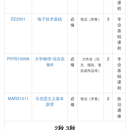
课
程
EE2501
电子技术基础
必
3
专
笔试（闭卷）
修
业
基
础
课
程
PHYS1009A
大学物理-综合实
必
2
专
大作业（论
验A
修
业
文、报告、项
基
目或作品等）
础
课
程
MARX1011
马克思主义基本
必
2
政
笔试（开卷）
原理
修
治
通
修
2秋,3秋