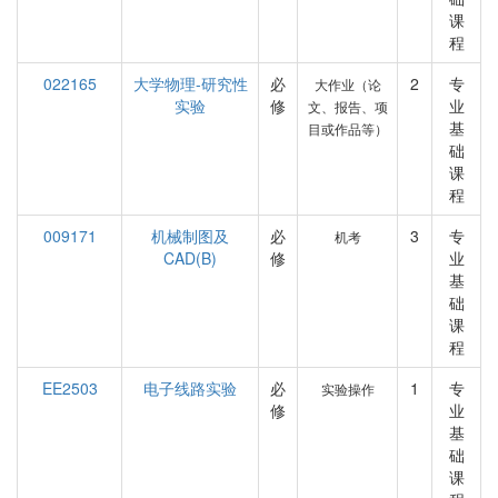
课
程
022165
大学物理-研究性
必
2
专
大作业（论
实验
修
业
文、报告、项
基
目或作品等）
础
课
程
009171
机械制图及
必
3
专
机考
CAD(B)
修
业
基
础
课
程
EE2503
电子线路实验
必
1
专
实验操作
修
业
基
础
课