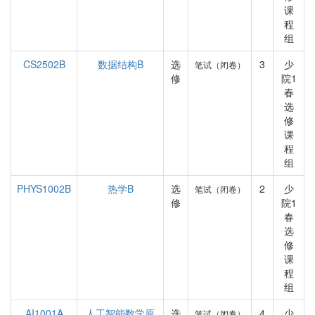
课
程
组
CS2502B
数据结构B
选
3
少
笔试（闭卷）
修
院1
春
选
修
课
程
组
PHYS1002B
热学B
选
2
少
笔试（闭卷）
修
院1
春
选
修
课
程
组
AI1001A
人工智能数学原
选
4
少
笔试（闭卷）