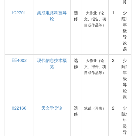
育
IC2701
集成电路科技导
选
1
少
大作业（论
论
修
院1
文、报告、项
年
目或作品等）
级
导
论
课
EE4002
现代信息技术概
选
2
少
大作业（论
览
修
院1
文、报告、项
年
目或作品等）
级
导
论
课
022166
天文学导论
选
2
少
笔试（开卷）
修
院1
年
级
导