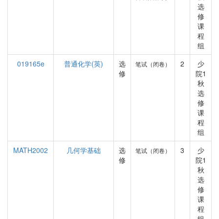
选
修
课
程
组
019165e
普通化学(英)
选
2
少
笔试（闭卷）
修
院1
秋
选
修
课
程
组
MATH2002
几何学基础
选
3
少
笔试（闭卷）
修
院1
秋
选
修
课
程
组