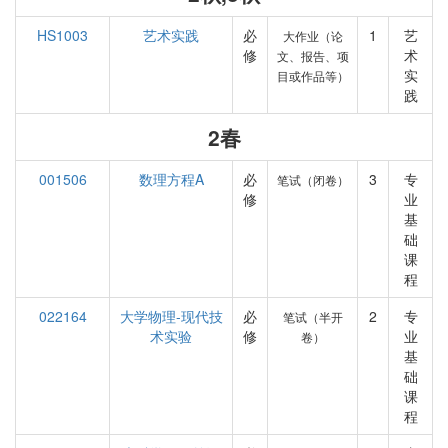
HS1003
艺术实践
必
1
艺
大作业（论
修
术
文、报告、项
实
目或作品等）
践
2春
001506
数理方程A
必
3
专
笔试（闭卷）
修
业
基
础
课
程
022164
大学物理-现代技
必
2
专
笔试（半开
术实验
修
业
卷）
基
础
课
程