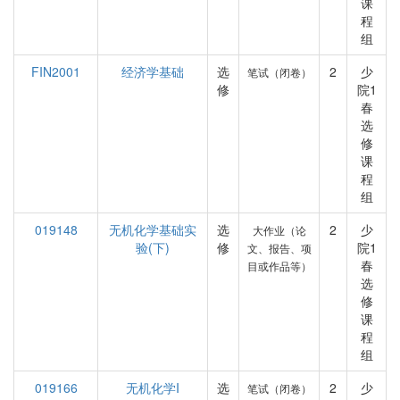
课
程
组
FIN2001
经济学基础
选
2
少
笔试（闭卷）
修
院1
春
选
修
课
程
组
019148
无机化学基础实
选
2
少
大作业（论
验(下)
修
院1
文、报告、项
春
目或作品等）
选
修
课
程
组
019166
无机化学I
选
2
少
笔试（闭卷）