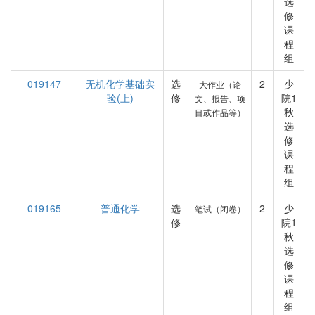
选
修
课
程
组
019147
无机化学基础实
选
2
少
大作业（论
验(上)
修
院1
文、报告、项
秋
目或作品等）
选
修
课
程
组
019165
普通化学
选
2
少
笔试（闭卷）
修
院1
秋
选
修
课
程
组