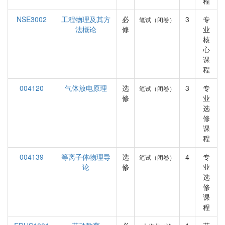
程
NSE3002
工程物理及其方
必
3
专
笔试（闭卷）
法概论
修
业
核
心
课
程
004120
气体放电原理
选
3
专
笔试（闭卷）
修
业
选
修
课
程
004139
等离子体物理导
选
4
专
笔试（闭卷）
论
修
业
选
修
课
程