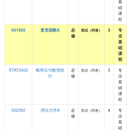
基
础
课
程
001505
复变函数A
必
3
专
笔试（闭卷）
修
业
基
础
课
程
STAT2002
概率论与数理统
必
3
专
笔试（闭卷）
计
修
业
基
础
课
程
022392
理论力学A
必
4
专
笔试（闭卷）
修
业
基
础