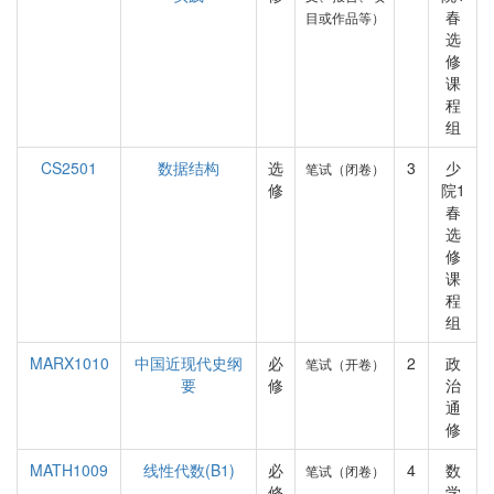
春
目或作品等）
选
修
课
程
组
CS2501
数据结构
选
3
少
笔试（闭卷）
修
院1
春
选
修
课
程
组
MARX1010
中国近现代史纲
必
2
政
笔试（开卷）
要
修
治
通
修
MATH1009
线性代数(B1)
必
4
数
笔试（闭卷）
修
学