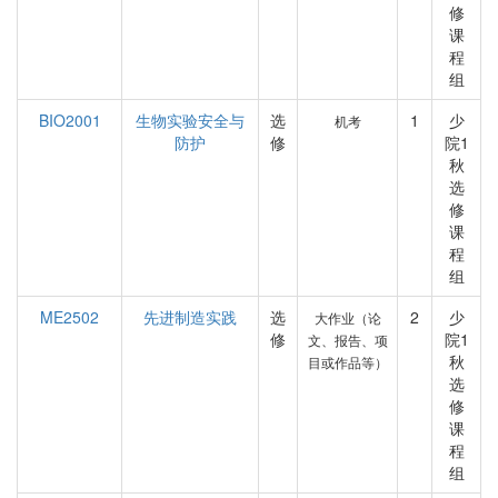
修
课
程
组
BIO2001
生物实验安全与
选
1
少
机考
防护
修
院1
秋
选
修
课
程
组
ME2502
先进制造实践
选
2
少
大作业（论
修
院1
文、报告、项
秋
目或作品等）
选
修
课
程
组