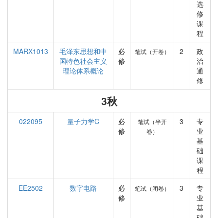
选
修
课
程
MARX1013
毛泽东思想和中
必
2
政
笔试（开卷）
国特色社会主义
修
治
理论体系概论
通
修
3秋
022095
量子力学C
必
3
专
笔试（半开
修
业
卷）
基
础
课
程
EE2502
数字电路
必
3
专
笔试（闭卷）
修
业
基
础