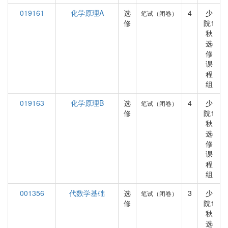
019161
化学原理A
选
4
少
笔试（闭卷）
修
院1
秋
选
修
课
程
组
019163
化学原理B
选
4
少
笔试（闭卷）
修
院1
秋
选
修
课
程
组
001356
代数学基础
选
3
少
笔试（闭卷）
修
院1
秋
选