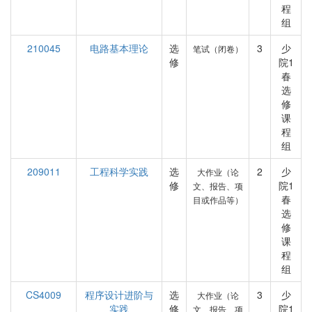
程
组
210045
电路基本理论
选
3
少
笔试（闭卷）
修
院1
春
选
修
课
程
组
209011
工程科学实践
选
2
少
大作业（论
修
院1
文、报告、项
春
目或作品等）
选
修
课
程
组
CS4009
程序设计进阶与
选
3
少
大作业（论
实践
修
院1
文、报告、项