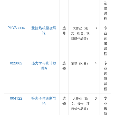
选
修
课
程
PHYS3004
受控热核聚变导
选
3
专
大作业（论
论
修
业
文、报告、项
选
目或作品等）
修
课
程
022062
热力学与统计物
选
4
专
笔试（闭卷）
理A
修
业
选
修
课
程
004122
等离子体诊断导
选
3
专
大作业（论
论
修
业
文、报告、项
选
目或作品等）
修