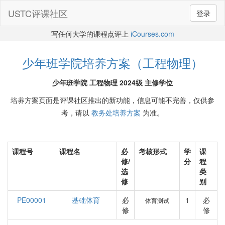
USTC评课社区
登录
写任何大学的课程点评上
iCourses.com
少年班学院培养方案（工程物理）
少年班学院 工程物理 2024级 主修学位
培养方案页面是评课社区推出的新功能，信息可能不完善，仅供参
考，请以
教务处培养方案
为准。
课程号
课程名
必
考核形式
学
课
修/
分
程
选
类
修
别
PE00001
基础体育
必
1
必
体育测试
修
修