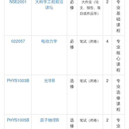
NSE2001
大科学工程前沿
必
2
专
大作业（论
讲坛
修
业
文、报告、项
基
目或作品等）
础
课
程
022057
电动力学
必
4
专
笔试（闭卷）
修
业
核
心
课
程
PHYS1003B
光学B
选
2
专
笔试（闭卷）
修
业
选
修
课
程
PHYS1005B
原子物理B
选
2
专
笔试（闭卷）
修
业