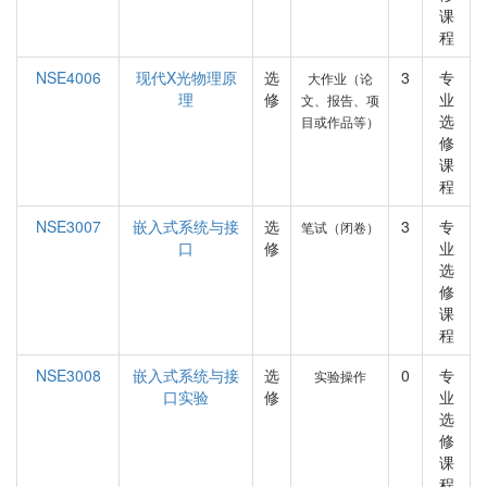
课
程
NSE4006
现代X光物理原
选
3
专
大作业（论
理
修
业
文、报告、项
选
目或作品等）
修
课
程
NSE3007
嵌入式系统与接
选
3
专
笔试（闭卷）
口
修
业
选
修
课
程
NSE3008
嵌入式系统与接
选
0
专
实验操作
口实验
修
业
选
修
课
程