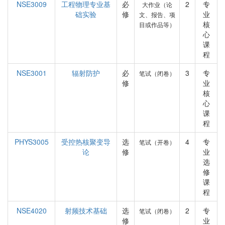
NSE3009
工程物理专业基
必
2
专
大作业（论
础实验
修
业
文、报告、项
核
目或作品等）
心
课
程
NSE3001
辐射防护
必
3
专
笔试（闭卷）
修
业
核
心
课
程
PHYS3005
受控热核聚变导
选
4
专
笔试（开卷）
论
修
业
选
修
课
程
NSE4020
射频技术基础
选
2
专
笔试（闭卷）
修
业