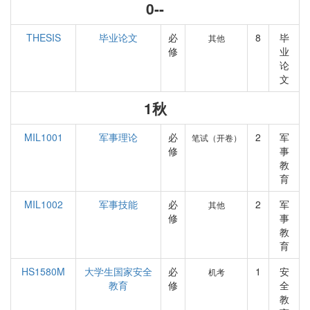
0--
THESIS
毕业论文
必
8
毕
其他
修
业
论
文
1秋
MIL1001
军事理论
必
2
军
笔试（开卷）
修
事
教
育
MIL1002
军事技能
必
2
军
其他
修
事
教
育
HS1580M
大学生国家安全
必
1
安
机考
教育
修
全
教