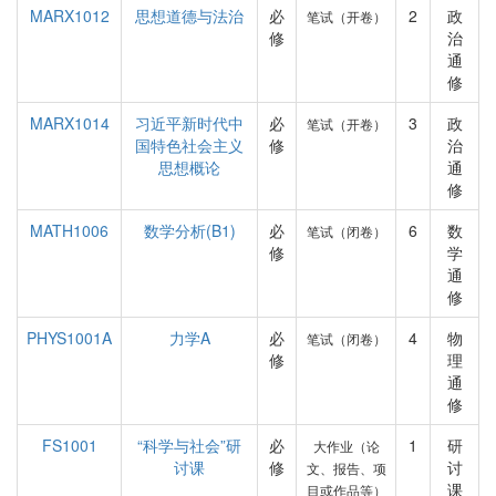
MARX1012
思想道德与法治
必
2
政
笔试（开卷）
修
治
通
修
MARX1014
习近平新时代中
必
3
政
笔试（开卷）
国特色社会主义
修
治
思想概论
通
修
MATH1006
数学分析(B1)
必
6
数
笔试（闭卷）
修
学
通
修
PHYS1001A
力学A
必
4
物
笔试（闭卷）
修
理
通
修
FS1001
“科学与社会”研
必
1
研
大作业（论
讨课
修
讨
文、报告、项
课
目或作品等）