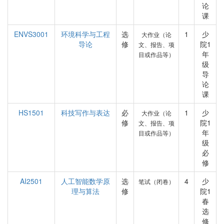
论
课
ENVS3001
环境科学与工程
选
1
少
大作业（论
导论
修
院1
文、报告、项
年
目或作品等）
级
导
论
课
HS1501
科技写作与表达
必
1
少
大作业（论
修
院1
文、报告、项
年
目或作品等）
级
必
修
AI2501
人工智能数学原
选
4
少
笔试（闭卷）
理与算法
修
院1
春
选
修