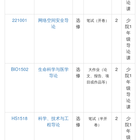
论
课
221001
网络空间安全导
选
2
少
笔试（开卷）
论
修
院1
年
级
导
论
课
BIO1502
生命科学与医学
选
2
少
大作业（论
导论
修
院1
文、报告、项
年
目或作品等）
级
导
论
课
HS1518
科学、技术与工
选
2
少
笔试（半开
程导论
修
院1
卷）
年
级