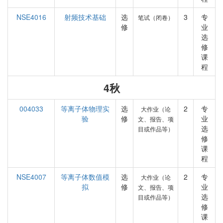
NSE4016
射频技术基础
选
3
专
笔试（闭卷）
修
业
选
修
课
程
4秋
004033
等离子体物理实
选
2
专
大作业（论
验
修
业
文、报告、项
选
目或作品等）
修
课
程
NSE4007
等离子体数值模
选
2
专
大作业（论
拟
修
业
文、报告、项
选
目或作品等）
修
课