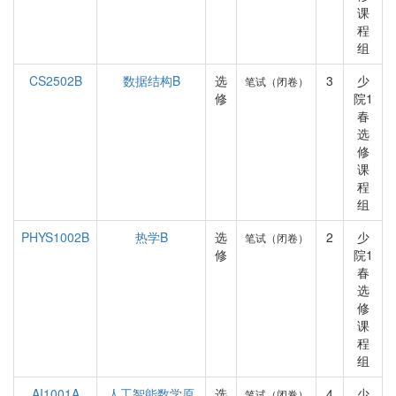
课
程
组
CS2502B
数据结构B
选
3
少
笔试（闭卷）
修
院1
春
选
修
课
程
组
PHYS1002B
热学B
选
2
少
笔试（闭卷）
修
院1
春
选
修
课
程
组
AI1001A
人工智能数学原
选
4
少
笔试（闭卷）