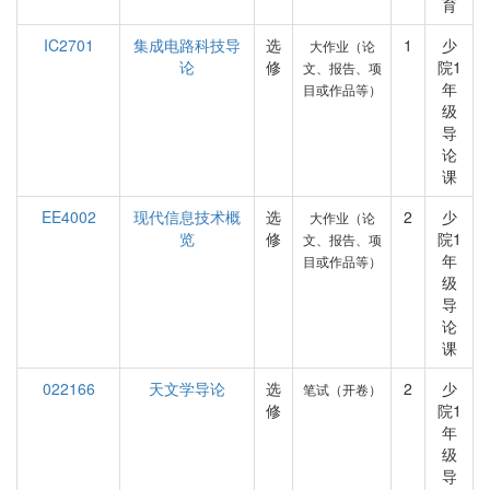
育
IC2701
集成电路科技导
选
1
少
大作业（论
论
修
院1
文、报告、项
年
目或作品等）
级
导
论
课
EE4002
现代信息技术概
选
2
少
大作业（论
览
修
院1
文、报告、项
年
目或作品等）
级
导
论
课
022166
天文学导论
选
2
少
笔试（开卷）
修
院1
年
级
导