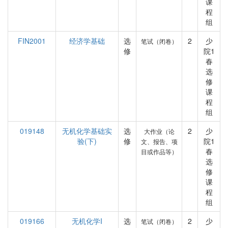
课
程
组
FIN2001
经济学基础
选
2
少
笔试（闭卷）
修
院1
春
选
修
课
程
组
019148
无机化学基础实
选
2
少
大作业（论
验(下)
修
院1
文、报告、项
春
目或作品等）
选
修
课
程
组
019166
无机化学I
选
2
少
笔试（闭卷）