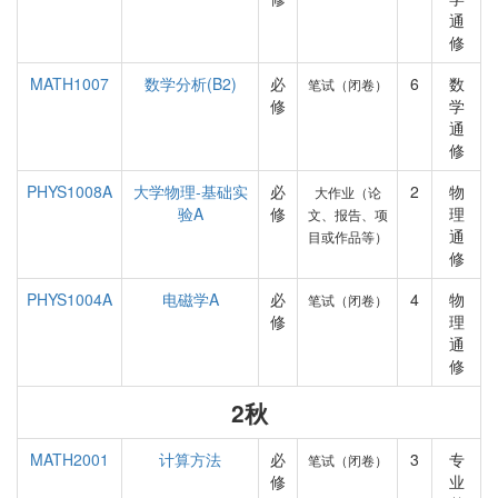
通
修
MATH1007
数学分析(B2)
必
6
数
笔试（闭卷）
修
学
通
修
PHYS1008A
大学物理-基础实
必
2
物
大作业（论
验A
修
理
文、报告、项
通
目或作品等）
修
PHYS1004A
电磁学A
必
4
物
笔试（闭卷）
修
理
通
修
2秋
MATH2001
计算方法
必
3
专
笔试（闭卷）
修
业