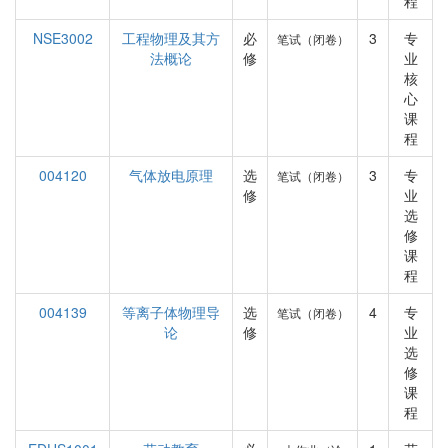
程
NSE3002
工程物理及其方
必
3
专
笔试（闭卷）
法概论
修
业
核
心
课
程
004120
气体放电原理
选
3
专
笔试（闭卷）
修
业
选
修
课
程
004139
等离子体物理导
选
4
专
笔试（闭卷）
论
修
业
选
修
课
程