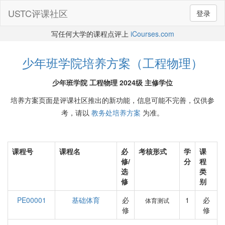
USTC评课社区
登录
写任何大学的课程点评上
iCourses.com
少年班学院培养方案（工程物理）
少年班学院 工程物理 2024级 主修学位
培养方案页面是评课社区推出的新功能，信息可能不完善，仅供参
考，请以
教务处培养方案
为准。
课程号
课程名
必
考核形式
学
课
修/
分
程
选
类
修
别
PE00001
基础体育
必
1
必
体育测试
修
修