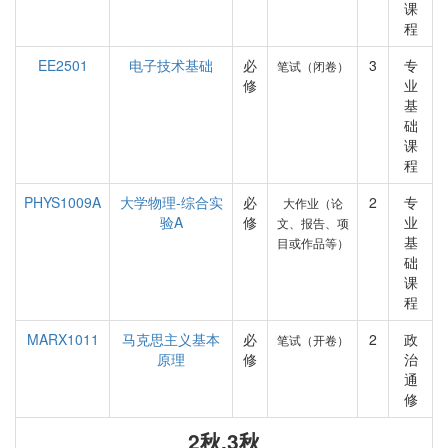
课
程
EE2501
电子技术基础
必
3
专
笔试（闭卷）
修
业
基
础
课
程
PHYS1009A
大学物理-综合实
必
2
专
大作业（论
验A
修
业
文、报告、项
基
目或作品等）
础
课
程
MARX1011
马克思主义基本
必
2
政
笔试（开卷）
原理
修
治
通
修
2秋,3秋