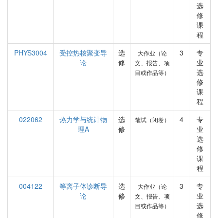
选
修
课
程
PHYS3004
受控热核聚变导
选
3
专
大作业（论
论
修
业
文、报告、项
选
目或作品等）
修
课
程
022062
热力学与统计物
选
4
专
笔试（闭卷）
理A
修
业
选
修
课
程
004122
等离子体诊断导
选
3
专
大作业（论
论
修
业
文、报告、项
选
目或作品等）
修