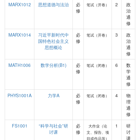
MARX1012
思想道德与法治
必
2
政
笔试（开卷）
修
治
通
修
MARX1014
习近平新时代中
必
3
政
笔试（开卷）
国特色社会主义
修
治
思想概论
通
修
MATH1006
数学分析(B1)
必
6
数
笔试（闭卷）
修
学
通
修
PHYS1001A
力学A
必
4
物
笔试（闭卷）
修
理
通
修
FS1001
“科学与社会”研
必
1
研
大作业（论
讨课
修
讨
文、报告、项
课
目或作品等）