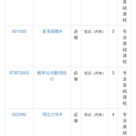
基
础
课
程
001505
复变函数A
必
3
专
笔试（闭卷）
修
业
基
础
课
程
STAT2002
概率论与数理统
必
3
专
笔试（闭卷）
计
修
业
基
础
课
程
022392
理论力学A
必
4
专
笔试（闭卷）
修
业
基
础