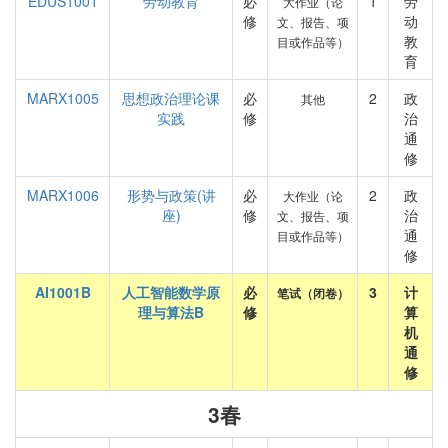
EDUS1001
劳动教育
必
1
劳
大作业（论
修
动
文、报告、项
教
目或作品等）
育
MARX1005
思想政治理论课
必
2
政
其他
实践
修
治
通
修
MARX1006
形势与政策(讲
必
2
政
大作业（论
座)
修
治
文、报告、项
通
目或作品等）
修
AI1001B
人工智能数学原
必
3
计
笔试（闭卷）
理与算法B
修
算
机
通
修
3春