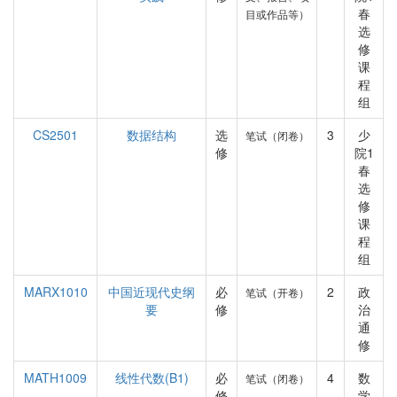
春
目或作品等）
选
修
课
程
组
CS2501
数据结构
选
3
少
笔试（闭卷）
修
院1
春
选
修
课
程
组
MARX1010
中国近现代史纲
必
2
政
笔试（开卷）
要
修
治
通
修
MATH1009
线性代数(B1)
必
4
数
笔试（闭卷）
修
学