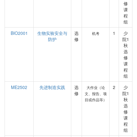
修
课
程
组
BIO2001
生物实验安全与
选
1
少
机考
防护
修
院1
秋
选
修
课
程
组
ME2502
先进制造实践
选
2
少
大作业（论
修
院1
文、报告、项
秋
目或作品等）
选
修
课
程
组