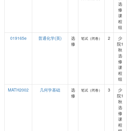
选
修
课
程
组
019165e
普通化学(英)
选
2
少
笔试（闭卷）
修
院1
秋
选
修
课
程
组
MATH2002
几何学基础
选
3
少
笔试（闭卷）
修
院1
秋
选
修
课
程
组