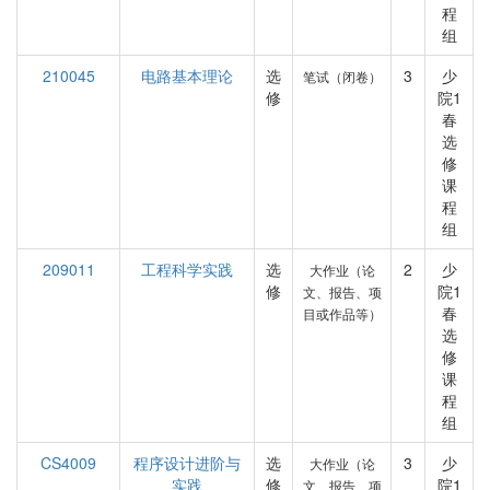
程
组
210045
电路基本理论
选
3
少
笔试（闭卷）
修
院1
春
选
修
课
程
组
209011
工程科学实践
选
2
少
大作业（论
修
院1
文、报告、项
春
目或作品等）
选
修
课
程
组
CS4009
程序设计进阶与
选
3
少
大作业（论
实践
修
院1
文、报告、项