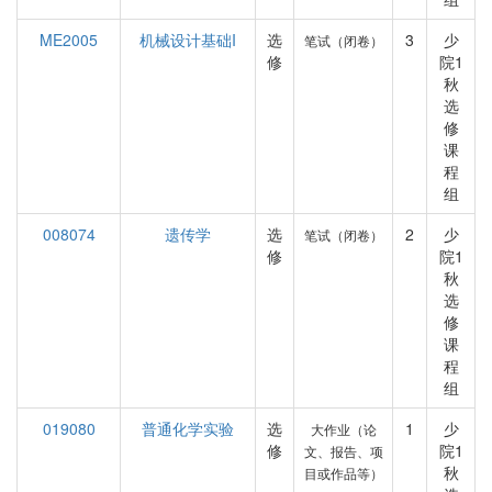
ME2005
机械设计基础I
选
3
少
笔试（闭卷）
修
院1
秋
选
修
课
程
组
008074
遗传学
选
2
少
笔试（闭卷）
修
院1
秋
选
修
课
程
组
019080
普通化学实验
选
1
少
大作业（论
修
院1
文、报告、项
秋
目或作品等）