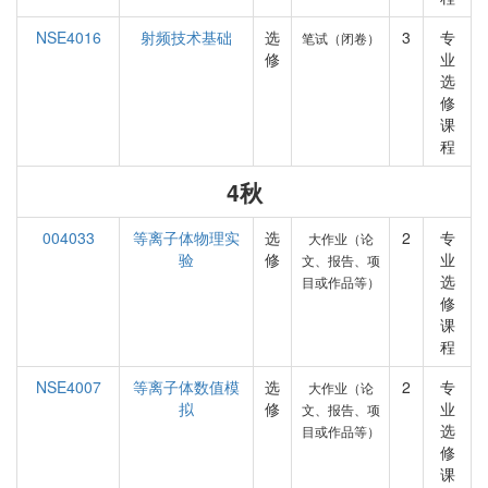
NSE4016
射频技术基础
选
3
专
笔试（闭卷）
修
业
选
修
课
程
4秋
004033
等离子体物理实
选
2
专
大作业（论
验
修
业
文、报告、项
选
目或作品等）
修
课
程
NSE4007
等离子体数值模
选
2
专
大作业（论
拟
修
业
文、报告、项
选
目或作品等）
修
课