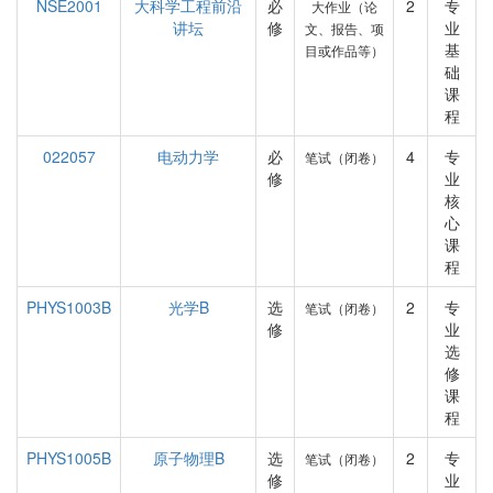
NSE2001
大科学工程前沿
必
2
专
大作业（论
讲坛
修
业
文、报告、项
基
目或作品等）
础
课
程
022057
电动力学
必
4
专
笔试（闭卷）
修
业
核
心
课
程
PHYS1003B
光学B
选
2
专
笔试（闭卷）
修
业
选
修
课
程
PHYS1005B
原子物理B
选
2
专
笔试（闭卷）
修
业