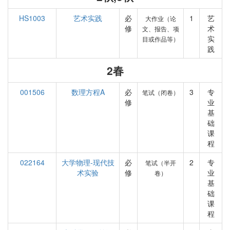
HS1003
艺术实践
必
1
艺
大作业（论
修
术
文、报告、项
实
目或作品等）
践
2春
001506
数理方程A
必
3
专
笔试（闭卷）
修
业
基
础
课
程
022164
大学物理-现代技
必
2
专
笔试（半开
术实验
修
业
卷）
基
础
课
程