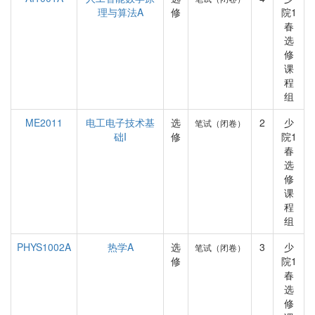
理与算法A
修
院1
春
选
修
课
程
组
ME2011
电工电子技术基
选
2
少
笔试（闭卷）
础I
修
院1
春
选
修
课
程
组
PHYS1002A
热学A
选
3
少
笔试（闭卷）
修
院1
春
选
修