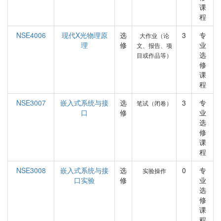
课
程
NSE4006
现代X光物理原
选
3
专
大作业（论
理
修
业
文、报告、项
选
目或作品等）
修
课
程
NSE3007
嵌入式系统与接
选
3
专
笔试（闭卷）
口
修
业
选
修
课
程
NSE3008
嵌入式系统与接
选
0
专
实验操作
口实验
修
业
选
修
课
程