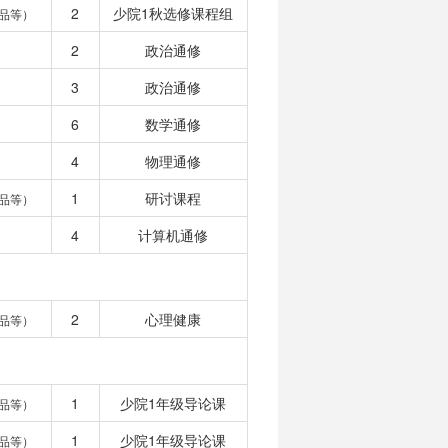
2
少院1秋选修课程组
品等）
2
政治通修
3
政治通修
6
数学通修
4
物理通修
1
研讨课程
品等）
4
计算机通修
2
心理健康
品等）
1
少院1年级导论课
品等）
1
少院1年级导论课
品等）