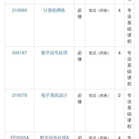
210060
计算机网络
必
4
专
笔试（闭卷）
修
业
基
础
课
程
006187
数字信号处理
必
4
专
笔试（闭卷）
修
业
基
础
课
程
210078
电子系统设计
必
2
专
笔试（闭卷）
修
业
基
础
课
程
EE2005A
数字信号处理A
必
4
专
笔试（闭卷）