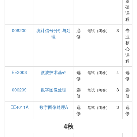
基
础
课
程
006200
统计信号分析与处
必
3
专
笔试（闭卷）
理
修
业
核
心
课
程
EE3003
微波技术基础
选
4
选
笔试（闭卷）
修
修
006209
数字图像处理
选
3
选
笔试（闭卷）
修
修
EE4011A
数字图像处理A
选
3
选
笔试（闭卷）
修
修
4秋