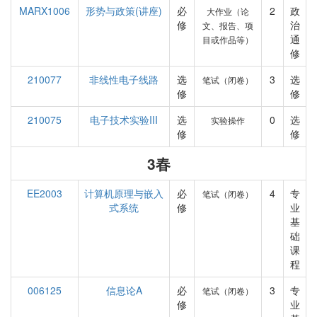
MARX1006
形势与政策(讲座)
必
2
政
大作业（论
修
治
文、报告、项
通
目或作品等）
修
210077
非线性电子线路
选
3
选
笔试（闭卷）
修
修
210075
电子技术实验III
选
0
选
实验操作
修
修
3春
EE2003
计算机原理与嵌入
必
4
专
笔试（闭卷）
式系统
修
业
基
础
课
程
006125
信息论A
必
3
专
笔试（闭卷）
修
业