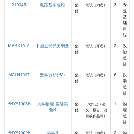
210045
电路基本理论
必
3
专
笔试（闭卷）
修
业
基
础
课
程
MARX1010
中国近现代史纲要
必
2
政
笔试（开卷）
修
治
通
修
MATH1007
数学分析(B2)
必
6
数
笔试（闭卷）
修
学
通
修
PHYS1008B
大学物理-基础实
必
1
物
大作业（论
验B
修
理
文、报告、项
通
目或作品等）
修
PHYS1002B
热学B
必
2
物
笔试（闭卷）