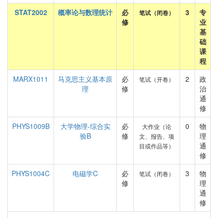
STAT2002
概率论与数理统计
必
3
专
笔试（闭卷）
修
业
基
础
课
程
MARX1011
马克思主义基本原
必
2
政
笔试（开卷）
理
修
治
通
修
PHYS1009B
大学物理-综合实
必
0
物
大作业（论
验B
修
理
文、报告、项
通
目或作品等）
修
PHYS1004C
电磁学C
必
3
物
笔试（闭卷）
修
理
通
修