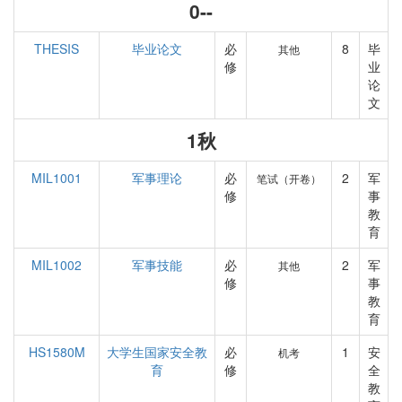
0--
THESIS
毕业论文
必
8
毕
其他
修
业
论
文
1秋
MIL1001
军事理论
必
2
军
笔试（开卷）
修
事
教
育
MIL1002
军事技能
必
2
军
其他
修
事
教
育
HS1580M
大学生国家安全教
必
1
安
机考
育
修
全
教