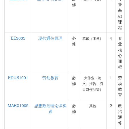
修
业
基
础
课
程
EE3005
现代通信原理
必
4
专
笔试（闭卷）
修
业
核
心
课
程
EDUS1001
劳动教育
必
1
劳
大作业（论
修
动
文、报告、项
教
目或作品等）
育
MARX1005
思想政治理论课实
必
2
政
其他
践
修
治
通
修