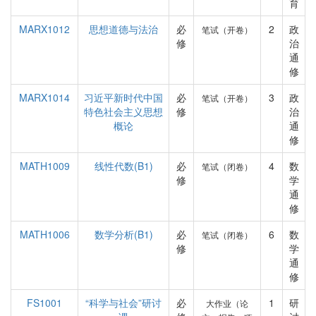
育
MARX1012
思想道德与法治
必
2
政
笔试（开卷）
修
治
通
修
MARX1014
习近平新时代中国
必
3
政
笔试（开卷）
特色社会主义思想
修
治
概论
通
修
MATH1009
线性代数(B1)
必
4
数
笔试（闭卷）
修
学
通
修
MATH1006
数学分析(B1)
必
6
数
笔试（闭卷）
修
学
通
修
FS1001
“科学与社会”研讨
必
1
研
大作业（论