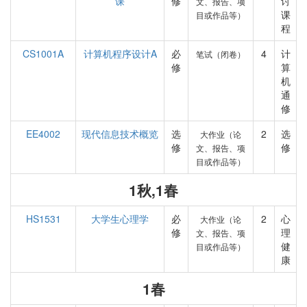
课
修
讨
文、报告、项
课
目或作品等）
程
CS1001A
计算机程序设计A
必
4
计
笔试（闭卷）
修
算
机
通
修
EE4002
现代信息技术概览
选
2
选
大作业（论
修
修
文、报告、项
目或作品等）
1秋,1春
HS1531
大学生心理学
必
2
心
大作业（论
修
理
文、报告、项
健
目或作品等）
康
1春