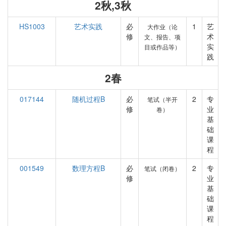
2秋,3秋
HS1003
艺术实践
必
1
艺
大作业（论
修
术
文、报告、项
实
目或作品等）
践
2春
017144
随机过程B
必
2
专
笔试（半开
修
业
卷）
基
础
课
程
001549
数理方程B
必
2
专
笔试（闭卷）
修
业
基
础
课
程