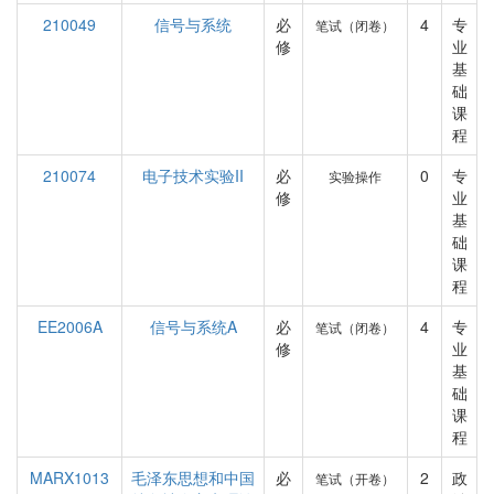
210049
信号与系统
必
4
专
笔试（闭卷）
修
业
基
础
课
程
210074
电子技术实验II
必
0
专
实验操作
修
业
基
础
课
程
EE2006A
信号与系统A
必
4
专
笔试（闭卷）
修
业
基
础
课
程
MARX1013
毛泽东思想和中国
必
2
政
笔试（开卷）