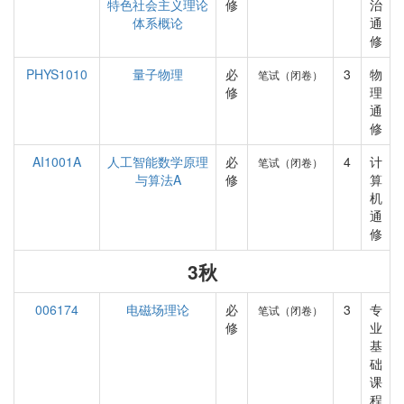
特色社会主义理论
修
治
体系概论
通
修
PHYS1010
量子物理
必
3
物
笔试（闭卷）
修
理
通
修
AI1001A
人工智能数学原理
必
4
计
笔试（闭卷）
与算法A
修
算
机
通
修
3秋
006174
电磁场理论
必
3
专
笔试（闭卷）
修
业
基
础
课
程