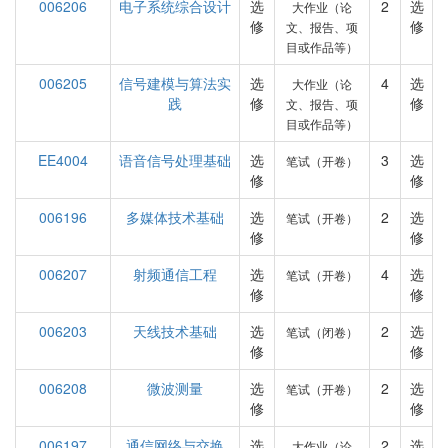
006206
电子系统综合设计
选
2
选
大作业（论
修
修
文、报告、项
目或作品等）
006205
信号建模与算法实
选
4
选
大作业（论
践
修
修
文、报告、项
目或作品等）
EE4004
语音信号处理基础
选
3
选
笔试（开卷）
修
修
006196
多媒体技术基础
选
2
选
笔试（开卷）
修
修
006207
射频通信工程
选
4
选
笔试（开卷）
修
修
006203
天线技术基础
选
2
选
笔试（闭卷）
修
修
006208
微波测量
选
2
选
笔试（开卷）
修
修
006197
通信网络与交换
选
2
选
大作业（论