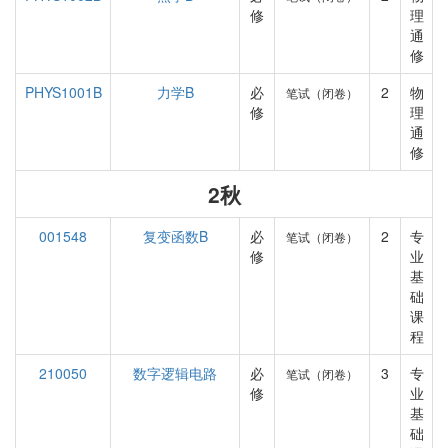
修
理
通
修
PHYS1001B
力学B
必
2
物
笔试（闭卷）
修
理
通
修
2秋
001548
复变函数B
必
2
专
笔试（闭卷）
修
业
基
础
课
程
210050
数字逻辑电路
必
3
专
笔试（闭卷）
修
业
基
础