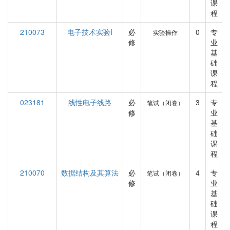
课
程
210073
电子技术实验I
必
0
专
实验操作
修
业
基
础
课
程
023181
线性电子线路
必
3
专
笔试（闭卷）
修
业
基
础
课
程
210070
数据结构及其算法
必
4
专
笔试（闭卷）
修
业
基
础
课
程