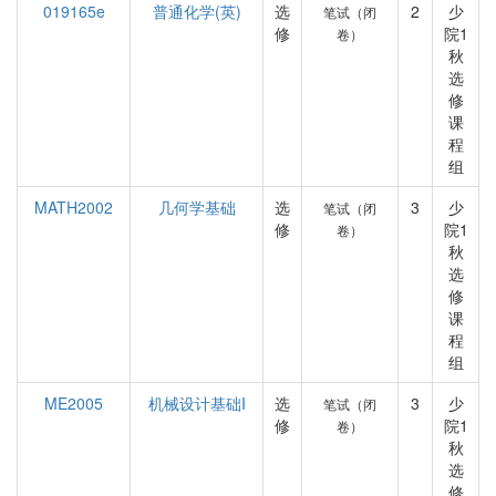
019165e
普通化学(英)
选
2
少
笔试（闭
修
院1
卷）
秋
选
修
课
程
组
MATH2002
几何学基础
选
3
少
笔试（闭
修
院1
卷）
秋
选
修
课
程
组
ME2005
机械设计基础I
选
3
少
笔试（闭
修
院1
卷）
秋
选
修