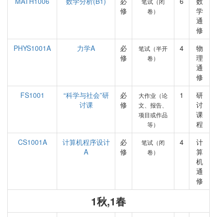
MATH1006
数学分析(B1)
必
6
数
笔试（闭
修
学
卷）
通
修
PHYS1001A
力学A
必
4
物
笔试（半开
修
理
卷）
通
修
FS1001
“科学与社会”研
必
1
研
大作业（论
讨课
修
讨
文、报告、
课
项目或作品
程
等）
CS1001A
计算机程序设计
必
4
计
笔试（闭
A
修
算
卷）
机
通
修
1秋,1春