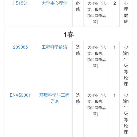
HS1531
大学生心理学
必
2
心
大作业（论
修
理
文、报告、
健
项目或作品
康
等）
1春
209005
工程科学前沿
选
1
少
大作业（论
修
院1
文、报告、
年
项目或作品
级
等）
导
论
课
ENVS3001
环境科学与工程
选
1
少
大作业（论
导论
修
院1
文、报告、
年
项目或作品
级
等）
导
论
课