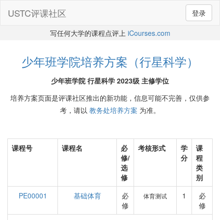
USTC评课社区
登录
写任何大学的课程点评上
iCourses.com
少年班学院培养方案（行星科学）
少年班学院 行星科学 2023级 主修学位
培养方案页面是评课社区推出的新功能，信息可能不完善，仅供参
考，请以
教务处培养方案
为准。
课程号
课程名
必
考核形式
学
课
修/
分
程
选
类
修
别
PE00001
基础体育
必
1
必
体育测试
修
修