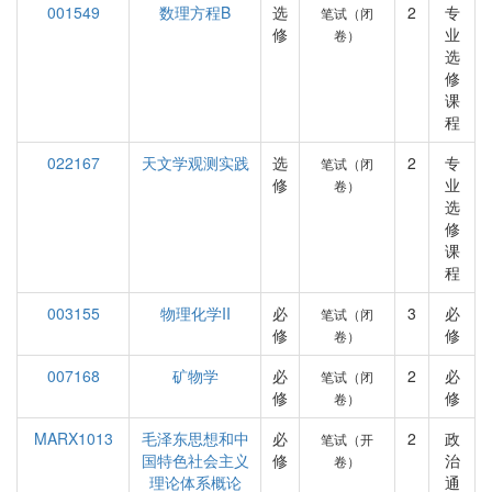
001549
数理方程B
选
2
专
笔试（闭
修
业
卷）
选
修
课
程
022167
天文学观测实践
选
2
专
笔试（闭
修
业
卷）
选
修
课
程
003155
物理化学II
必
3
必
笔试（闭
修
修
卷）
007168
矿物学
必
2
必
笔试（闭
修
修
卷）
MARX1013
毛泽东思想和中
必
2
政
笔试（开
国特色社会主义
修
治
卷）
理论体系概论
通