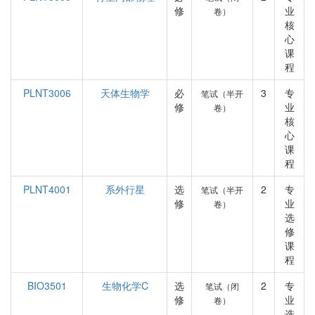
修
业
卷）
核
心
课
程
PLNT3006
天体生物学
必
3
专
笔试（半开
修
业
卷）
核
心
课
程
PLNT4001
系外行星
选
2
专
笔试（半开
修
业
卷）
选
修
课
程
BIO3501
生物化学C
选
2
专
笔试（闭
修
业
卷）
选