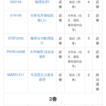
003154
物理化学I
必
4
必
笔试（闭
修
修
卷）
019149
分析化学基础实
必
2
必
大作业（论
验(上)
修
修
文、报告、
项目或作品
等）
STAT2002
概率论与数理统
必
3
必
笔试（闭
计
修
修
卷）
PHYS1009B
大学物理-综合实
必
0
必
大作业（论
验B
修
修
文、报告、
项目或作品
等）
MARX1011
马克思主义基本
必
2
政
笔试（开
原理
修
治
卷）
通
修
2春