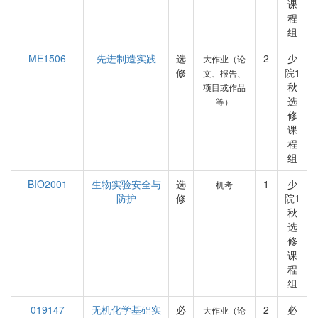
课
程
组
ME1506
先进制造实践
选
2
少
大作业（论
修
院1
文、报告、
秋
项目或作品
选
等）
修
课
程
组
BIO2001
生物实验安全与
选
1
少
机考
防护
修
院1
秋
选
修
课
程
组
019147
无机化学基础实
必
2
必
大作业（论