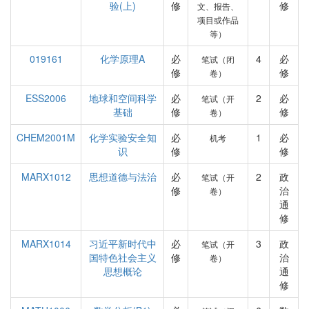
验(上)
修
修
文、报告、
项目或作品
等）
019161
化学原理A
必
4
必
笔试（闭
修
修
卷）
ESS2006
地球和空间科学
必
2
必
笔试（开
基础
修
修
卷）
CHEM2001M
化学实验安全知
必
1
必
机考
识
修
修
MARX1012
思想道德与法治
必
2
政
笔试（开
修
治
卷）
通
修
MARX1014
习近平新时代中
必
3
政
笔试（开
国特色社会主义
修
治
卷）
思想概论
通
修