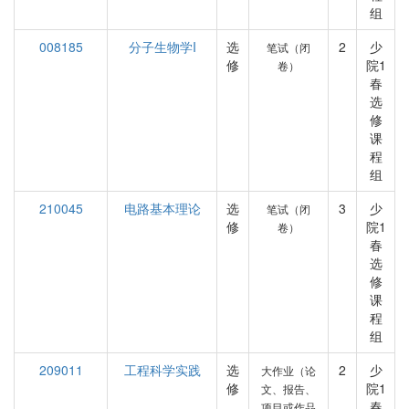
组
008185
分子生物学I
选
2
少
笔试（闭
修
院1
卷）
春
选
修
课
程
组
210045
电路基本理论
选
3
少
笔试（闭
修
院1
卷）
春
选
修
课
程
组
209011
工程科学实践
选
2
少
大作业（论
修
院1
文、报告、
春
项目或作品