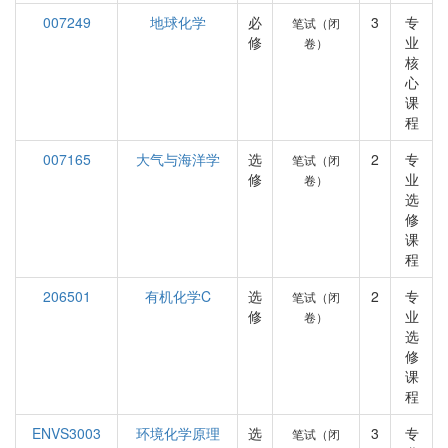
007249
地球化学
必
3
专
笔试（闭
修
业
卷）
核
心
课
程
007165
大气与海洋学
选
2
专
笔试（闭
修
业
卷）
选
修
课
程
206501
有机化学C
选
2
专
笔试（闭
修
业
卷）
选
修
课
程
ENVS3003
环境化学原理
选
3
专
笔试（闭