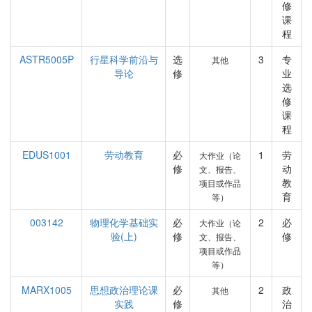
修
课
程
ASTR5005P
行星科学前沿与
选
3
专
其他
导论
修
业
选
修
课
程
EDUS1001
劳动教育
必
1
劳
大作业（论
修
动
文、报告、
教
项目或作品
育
等）
003142
物理化学基础实
必
2
必
大作业（论
验(上)
修
修
文、报告、
项目或作品
等）
MARX1005
思想政治理论课
必
2
政
其他
实践
修
治