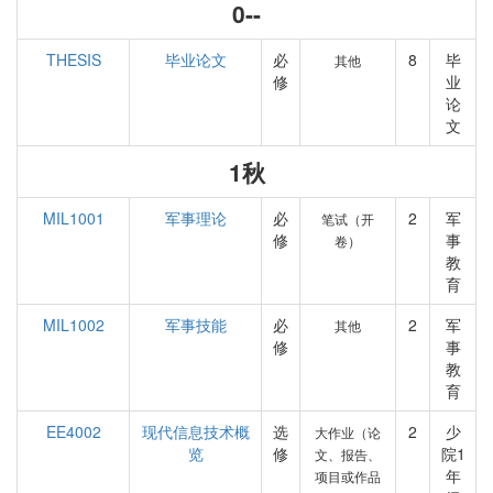
0--
THESIS
毕业论文
必
8
毕
其他
修
业
论
文
1秋
MIL1001
军事理论
必
2
军
笔试（开
修
事
卷）
教
育
MIL1002
军事技能
必
2
军
其他
修
事
教
育
EE4002
现代信息技术概
选
2
少
大作业（论
览
修
院1
文、报告、
年
项目或作品