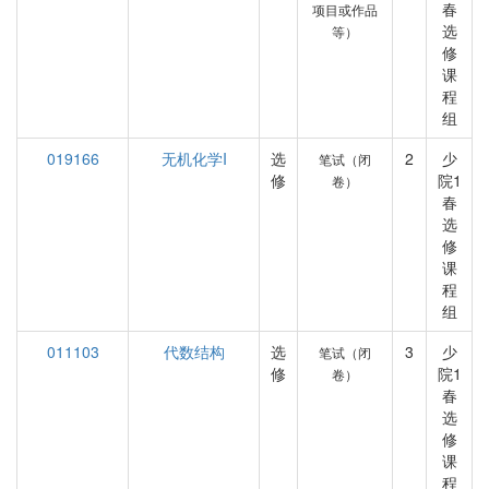
春
项目或作品
选
等）
修
课
程
组
019166
无机化学I
选
2
少
笔试（闭
修
院1
卷）
春
选
修
课
程
组
011103
代数结构
选
3
少
笔试（闭
修
院1
卷）
春
选
修
课
程