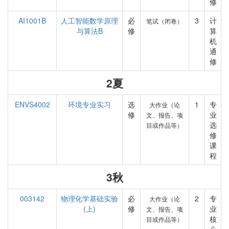
修
AI1001B
人工智能数学原理
必
3
计
笔试（闭卷）
与算法B
修
算
机
通
修
2夏
ENVS4002
环境专业实习
选
1
专
大作业（论
修
业
文、报告、项
选
目或作品等）
修
课
程
3秋
003142
物理化学基础实验
必
2
专
大作业（论
(上)
修
业
文、报告、项
核
目或作品等）