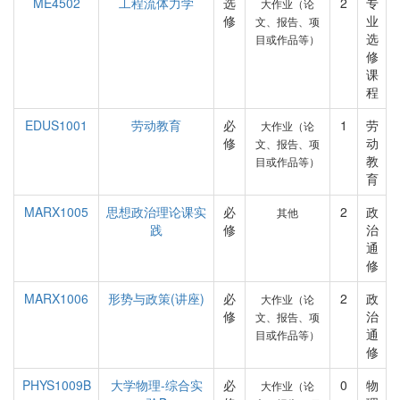
ME4502
工程流体力学
选
2
专
大作业（论
修
业
文、报告、项
选
目或作品等）
修
课
程
EDUS1001
劳动教育
必
1
劳
大作业（论
修
动
文、报告、项
教
目或作品等）
育
MARX1005
思想政治理论课实
必
2
政
其他
践
修
治
通
修
MARX1006
形势与政策(讲座)
必
2
政
大作业（论
修
治
文、报告、项
通
目或作品等）
修
PHYS1009B
大学物理-综合实
必
0
物
大作业（论