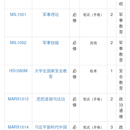
程
MIL1001
军事理论
必
2
军
笔试（开卷）
修
事
教
育
MIL1002
军事技能
必
2
军
其他
修
事
教
育
HS1580M
大学生国家安全教
必
1
安
机考
育
修
全
教
育
MARX1012
思想道德与法治
必
2
政
笔试（开卷）
修
治
通
修
MARX1014
习近平新时代中国
必
3
政
笔试（开卷）