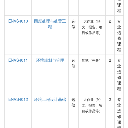
课
程
ENVS4010
固废处理与处置工
选
2
专
大作业（论
程
修
业
文、报告、项
选
目或作品等）
修
课
程
ENVS4011
环境规划与管理
选
2
专
笔试（开卷）
修
业
选
修
课
程
ENVS4012
环境工程设计基础
选
2
专
大作业（论
修
业
文、报告、项
选
目或作品等）
修
课
程