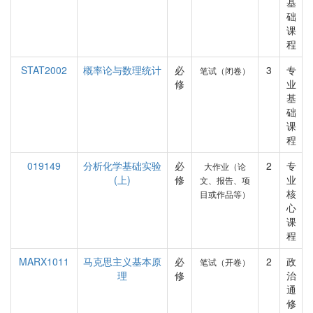
基
础
课
程
STAT2002
概率论与数理统计
必
3
专
笔试（闭卷）
修
业
基
础
课
程
019149
分析化学基础实验
必
2
专
大作业（论
(上)
修
业
文、报告、项
核
目或作品等）
心
课
程
MARX1011
马克思主义基本原
必
2
政
笔试（开卷）
理
修
治
通
修