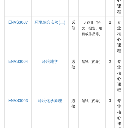
心
课
程
ENVS3007
环境综合实验(上)
必
2
专
大作业（论
修
业
文、报告、项
核
目或作品等）
心
课
程
ENVS3004
环境地学
必
2
专
笔试（闭卷）
修
业
核
心
课
程
ENVS3003
环境化学原理
必
3
专
笔试（闭卷）
修
业
核
心
课