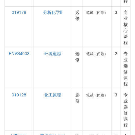
程
019176
分析化学II
必
3
专
笔试（闭卷）
修
业
核
心
课
程
ENVS4003
环境遥感
选
2
专
笔试（闭卷）
修
业
选
修
课
程
019128
化工原理
选
3
专
笔试（闭卷）
修
业
选
修
课
程