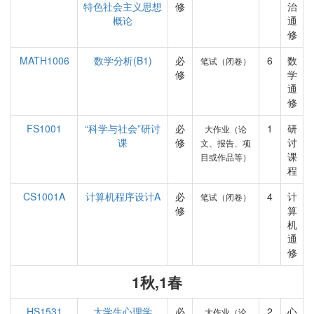
特色社会主义思想
修
治
概论
通
修
MATH1006
数学分析(B1)
必
6
数
笔试（闭卷）
修
学
通
修
FS1001
“科学与社会”研讨
必
1
研
大作业（论
课
修
讨
文、报告、项
课
目或作品等）
程
CS1001A
计算机程序设计A
必
4
计
笔试（闭卷）
修
算
机
通
修
1秋,1春
HS1531
大学生心理学
必
2
心
大作业（论