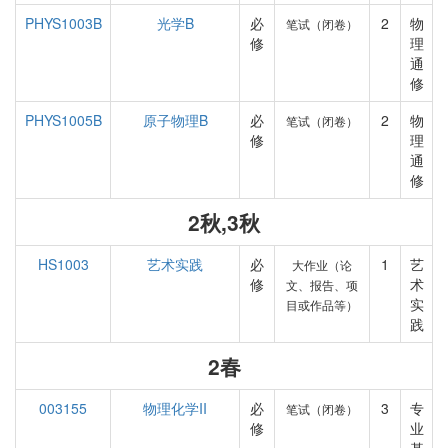
PHYS1003B
光学B
必
2
物
笔试（闭卷）
修
理
通
修
PHYS1005B
原子物理B
必
2
物
笔试（闭卷）
修
理
通
修
2秋,3秋
HS1003
艺术实践
必
1
艺
大作业（论
修
术
文、报告、项
实
目或作品等）
践
2春
003155
物理化学II
必
3
专
笔试（闭卷）
修
业