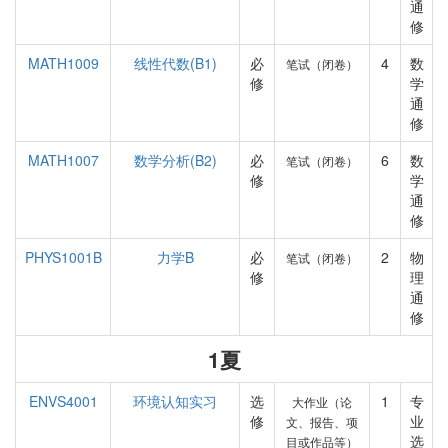
通
修
MATH1009
线性代数(B1)
必
4
数
笔试（闭卷）
修
学
通
修
MATH1007
数学分析(B2)
必
6
数
笔试（闭卷）
修
学
通
修
PHYS1001B
力学B
必
2
物
笔试（闭卷）
修
理
通
修
1夏
ENVS4001
环境认知实习
选
1
专
大作业（论
修
业
文、报告、项
选
目或作品等）