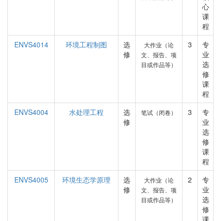
心
课
程
ENVS4014
环境工程制图
选
3
专
大作业（论
修
业
文、报告、项
选
目或作品等）
修
课
程
ENVS4004
水处理工程
选
3
专
笔试（闭卷）
修
业
选
修
课
程
ENVS4005
环境生态学原理
选
2
专
大作业（论
修
业
文、报告、项
选
目或作品等）
修
课