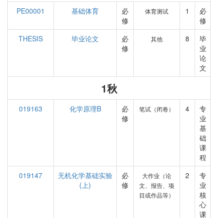
PE00001
基础体育
必
1
必
体育测试
修
修
THESIS
毕业论文
必
8
毕
其他
修
业
论
文
1秋
019163
化学原理B
必
4
专
笔试（闭卷）
修
业
基
础
课
程
019147
无机化学基础实验
必
2
专
大作业（论
(上)
修
业
文、报告、项
核
目或作品等）
心
课