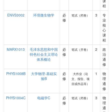
课
程
ENVS3002
环境微生物学
必
3
专
笔试（闭卷）
修
业
核
心
课
程
MARX1013
毛泽东思想和中国
必
2
政
笔试（开卷）
特色社会主义理论
修
治
体系概论
通
修
PHYS1008B
大学物理-基础实
必
1
物
大作业（论
验B
修
理
文、报告、项
通
目或作品等）
修
PHYS1004C
电磁学C
必
3
物
笔试（闭卷）
修
理
通