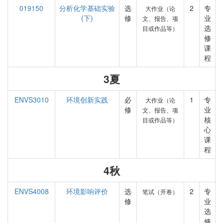
019150
分析化学基础实验
选
2
专
大作业（论
(下)
修
业
文、报告、项
选
目或作品等）
修
课
程
3夏
ENVS3010
环境创新实践
必
1
专
大作业（论
修
业
文、报告、项
核
目或作品等）
心
课
程
4秋
ENVS4008
环境影响评价
选
2
专
笔试（开卷）
修
业
选
修