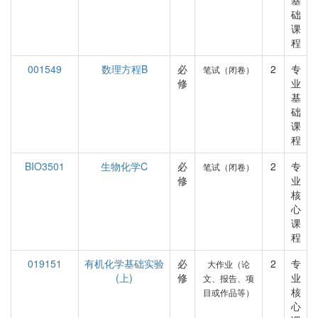
基
础
课
程
001549
数理方程B
必
2
专
笔试（闭卷）
修
业
基
础
课
程
BIO3501
生物化学C
必
2
专
笔试（闭卷）
修
业
核
心
课
程
019151
有机化学基础实验
必
2
专
大作业（论
(上)
修
业
文、报告、项
核
目或作品等）
心