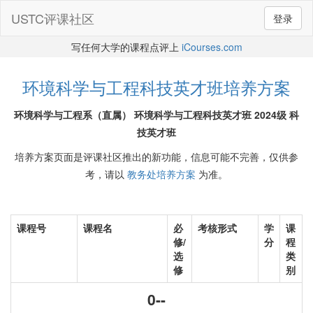
USTC评课社区
登录
写任何大学的课程点评上
iCourses.com
环境科学与工程科技英才班培养方案
环境科学与工程系（直属） 环境科学与工程科技英才班 2024级 科
技英才班
培养方案页面是评课社区推出的新功能，信息可能不完善，仅供参
考，请以
教务处培养方案
为准。
课程号
课程名
必
考核形式
学
课
修/
分
程
选
类
修
别
0--