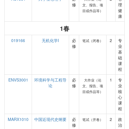
修
理
文、报告、项
健
目或作品等）
康
1春
019166
无机化学I
必
2
专
笔试（闭卷）
修
业
基
础
课
程
ENVS3001
环境科学与工程导
必
1
专
大作业（论
论
修
业
文、报告、项
核
目或作品等）
心
课
程
MARX1010
中国近现代史纲要
必
2
政
笔试（开卷）
修
治