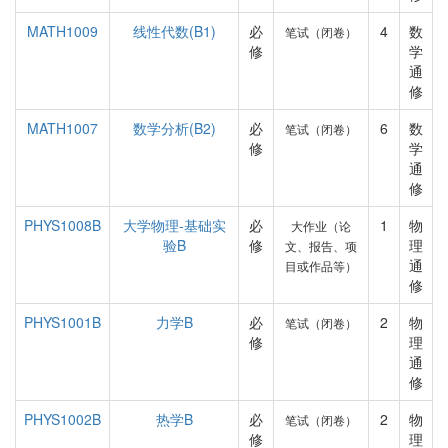
MATH1009
线性代数(B1)
必
4
数
笔试（闭卷）
修
学
通
修
MATH1007
数学分析(B2)
必
6
数
笔试（闭卷）
修
学
通
修
PHYS1008B
大学物理-基础实
必
1
物
大作业（论
验B
修
理
文、报告、项
通
目或作品等）
修
PHYS1001B
力学B
必
2
物
笔试（闭卷）
修
理
通
修
PHYS1002B
热学B
必
2
物
笔试（闭卷）
修
理