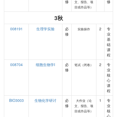
修
修
文、报告、项
目或作品等）
3秋
008191
生理学实验
必
2
专
实验操作
修
业
基
础
课
程
008704
细胞生物学I
必
2
专
笔试（闭卷）
修
业
核
心
课
程
BIO3003
生物化学研讨
必
1
专
大作业（论
修
业
文、报告、项
核
目或作品等）
心