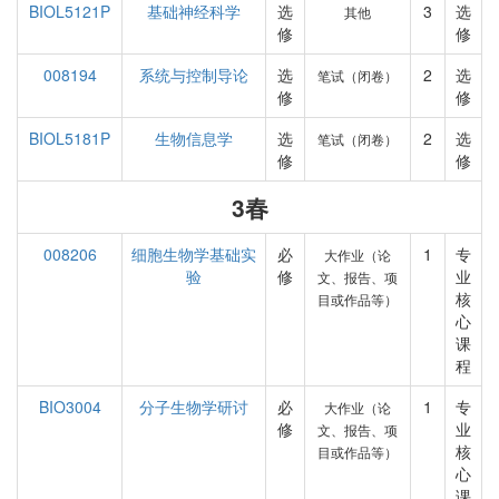
BIOL5121P
基础神经科学
选
3
选
其他
修
修
008194
系统与控制导论
选
2
选
笔试（闭卷）
修
修
BIOL5181P
生物信息学
选
2
选
笔试（闭卷）
修
修
3春
008206
细胞生物学基础实
必
1
专
大作业（论
验
修
业
文、报告、项
核
目或作品等）
心
课
程
BIO3004
分子生物学研讨
必
1
专
大作业（论
修
业
文、报告、项
核
目或作品等）
心
课