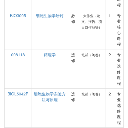
程
BIO3005
细胞生物学研讨
必
1
专
大作业（论
修
业
文、报告、项
核
目或作品等）
心
课
程
008118
药理学
选
2
专
笔试（闭卷）
修
业
选
修
课
程
BIOL5042P
细胞生物学实验方
选
2
专
笔试（闭卷）
法与原理
修
业
选
修
课
程