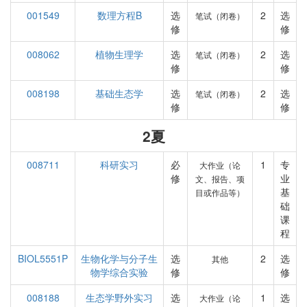
001549
数理方程B
选
2
选
笔试（闭卷）
修
修
008062
植物生理学
选
2
选
笔试（闭卷）
修
修
008198
基础生态学
选
2
选
笔试（闭卷）
修
修
2夏
008711
科研实习
必
1
专
大作业（论
修
业
文、报告、项
基
目或作品等）
础
课
程
BIOL5551P
生物化学与分子生
选
2
选
其他
物学综合实验
修
修
008188
生态学野外实习
选
1
选
大作业（论