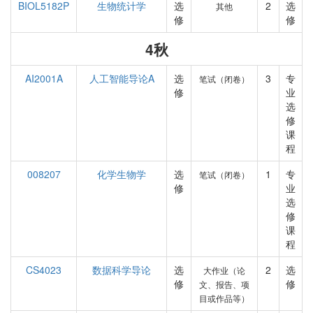
BIOL5182P
生物统计学
选
2
选
其他
修
修
4秋
AI2001A
人工智能导论A
选
3
专
笔试（闭卷）
修
业
选
修
课
程
008207
化学生物学
选
1
专
笔试（闭卷）
修
业
选
修
课
程
CS4023
数据科学导论
选
2
选
大作业（论
修
修
文、报告、项
目或作品等）