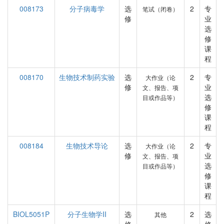
008173
分子病毒学
选
2
专
笔试（闭卷）
修
业
选
修
课
程
008170
生物技术制药实验
选
2
专
大作业（论
修
业
文、报告、项
选
目或作品等）
修
课
程
008184
生物技术导论
选
2
专
大作业（论
修
业
文、报告、项
选
目或作品等）
修
课
程
BIOL5051P
分子生物学II
选
2
选
其他