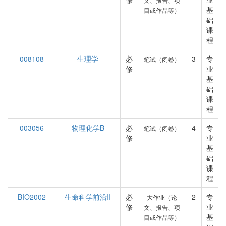
基
目或作品等）
础
课
程
008108
生理学
必
3
专
笔试（闭卷）
修
业
基
础
课
程
003056
物理化学B
必
4
专
笔试（闭卷）
修
业
基
础
课
程
BIO2002
生命科学前沿II
必
2
专
大作业（论
修
业
文、报告、项
基
目或作品等）