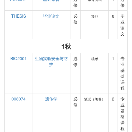
修
修
THESIS
毕业论文
必
8
毕
其他
修
业
论
文
1秋
BIO2001
生物实验安全与防
必
1
专
机考
护
修
业
基
础
课
程
008074
遗传学
必
2
专
笔试（闭卷）
修
业
基
础
课
程