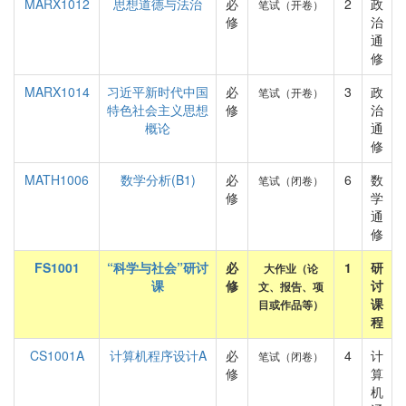
MARX1012
思想道德与法治
必
2
政
笔试（开卷）
修
治
通
修
MARX1014
习近平新时代中国
必
3
政
笔试（开卷）
特色社会主义思想
修
治
概论
通
修
MATH1006
数学分析(B1)
必
6
数
笔试（闭卷）
修
学
通
修
FS1001
“科学与社会”研讨
必
1
研
大作业（论
课
修
讨
文、报告、项
课
目或作品等）
程
CS1001A
计算机程序设计A
必
4
计
笔试（闭卷）
修
算
机