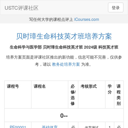
USTC评课社区
登录
写任何大学的课程点评上
iCourses.com
贝时璋生命科技英才班培养方案
生命科学与医学部 贝时璋生命科技英才班 2024级 科技英才班
培养方案页面是评课社区推出的新功能，信息可能不完善，仅供参
考，请以
教务处培养方案
为准。
课程号
课程名
必
考核形式
学
课
修/
分
程
选
类
修
别
0--
PE00001
基础体育
必
1
必
体育测试