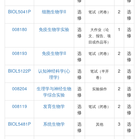
修
修
BIOL5041P
细胞生物学II
选
2
选
笔试（闭卷）
修
修
008180
免疫生物学实验
选
1
选
大作业（论
修
修
文、报告、项
目或作品等）
008193
免疫生物学II
选
2
选
笔试（闭卷）
修
修
BIOL5122P
认知神经科学(心
选
2
选
笔试（半开
理学)
修
修
卷）
008204
生理学与神经生物
选
2
选
实验操作
学综合实验
修
修
008119
发育生物学
选
2
选
笔试（闭卷）
修
修
BIOL5481P
系统生物学
选
3
选
其他
修
修