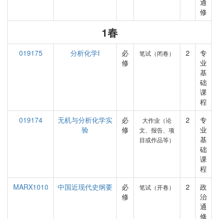
通
修
1春
019175
分析化学I
必
2
专
笔试（闭卷）
修
业
基
础
课
程
019174
无机与分析化学实
必
2
专
大作业（论
验
修
业
文、报告、项
基
目或作品等）
础
课
程
MARX1010
中国近现代史纲要
必
2
政
笔试（开卷）
修
治
通
修