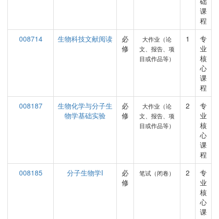
础
课
程
008714
生物科技文献阅读
必
1
专
大作业（论
修
业
文、报告、项
核
目或作品等）
心
课
程
008187
生物化学与分子生
必
2
专
大作业（论
物学基础实验
修
业
文、报告、项
核
目或作品等）
心
课
程
008185
分子生物学I
必
2
专
笔试（闭卷）
修
业
核
心
课