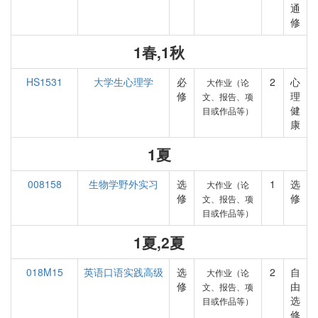
通
修
1春,1秋
HS1531
大学生心理学
必
2
心
大作业（论
修
理
文、报告、项
健
目或作品等）
康
1夏
008158
生物学野外实习
选
1
选
大作业（论
修
修
文、报告、项
目或作品等）
1夏,2夏
018M15
英语口语实践高级
选
2
自
大作业（论
修
由
文、报告、项
选
目或作品等）
修