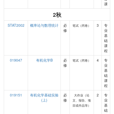
课
2秋
STAT2002
概率论与数理统计
必
3
专
笔试（闭卷）
修
业
基
础
课
程
019047
有机化学B
必
4
专
笔试（闭卷）
修
业
基
础
课
程
019151
有机化学基础实验
必
2
专
大作业（论
(上)
修
业
文、报告、项
基
目或作品等）
础