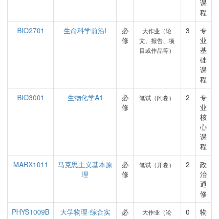
课
程
BIO2701
生命科学前沿I
必
3
专
大作业（论
修
业
文、报告、项
基
目或作品等）
础
课
程
BIO3001
生物化学A1
必
2
专
笔试（闭卷）
修
业
核
心
课
程
MARX1011
马克思主义基本原
必
2
政
笔试（开卷）
理
修
治
通
修
PHYS1009B
大学物理-综合实
必
0
物
大作业（论