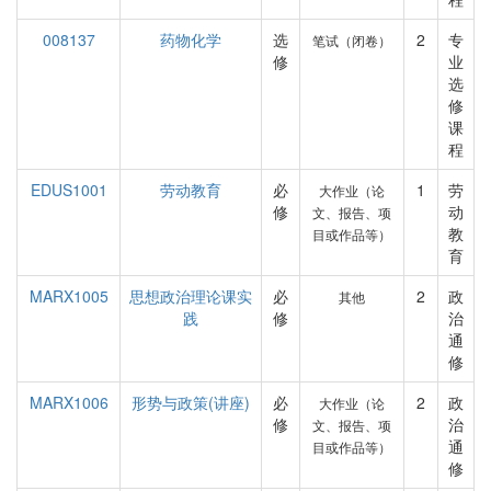
008137
药物化学
选
2
专
笔试（闭卷）
修
业
选
修
课
程
EDUS1001
劳动教育
必
1
劳
大作业（论
修
动
文、报告、项
教
目或作品等）
育
MARX1005
思想政治理论课实
必
2
政
其他
践
修
治
通
修
MARX1006
形势与政策(讲座)
必
2
政
大作业（论
修
治
文、报告、项
通
目或作品等）
修