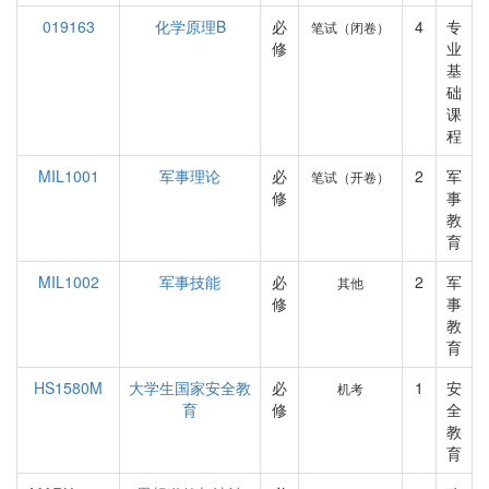
019163
化学原理B
必
4
专
笔试（闭卷）
修
业
基
础
课
程
MIL1001
军事理论
必
2
军
笔试（开卷）
修
事
教
育
MIL1002
军事技能
必
2
军
其他
修
事
教
育
HS1580M
大学生国家安全教
必
1
安
机考
育
修
全
教
育