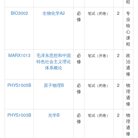
程
BIO3002
生物化学A2
必
2
专
笔试（闭卷）
修
业
核
心
课
程
MARX1013
毛泽东思想和中国
必
2
政
笔试（开卷）
特色社会主义理论
修
治
体系概论
通
修
PHYS1005B
原子物理B
必
2
物
笔试（闭卷）
修
理
通
修
PHYS1003B
光学B
必
2
物
笔试（闭卷）
修
理
通
修