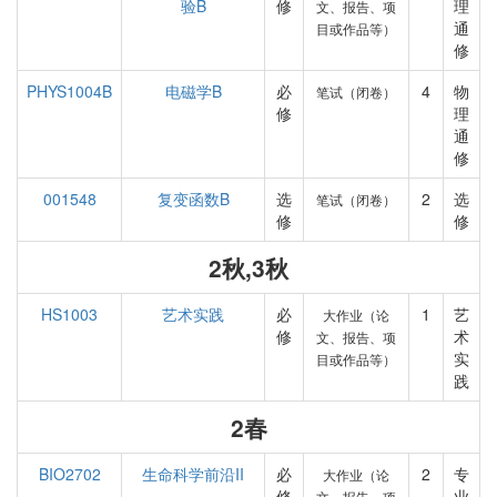
验B
修
理
文、报告、项
通
目或作品等）
修
PHYS1004B
电磁学B
必
4
物
笔试（闭卷）
修
理
通
修
001548
复变函数B
选
2
选
笔试（闭卷）
修
修
2秋,3秋
HS1003
艺术实践
必
1
艺
大作业（论
修
术
文、报告、项
实
目或作品等）
践
2春
BIO2702
生命科学前沿II
必
2
专
大作业（论
修
业
文、报告、项