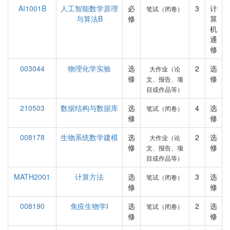
AI1001B
人工智能数学原理
必
3
计
笔试（闭卷）
与算法B
修
算
机
通
修
003044
物理化学实验
选
2
选
大作业（论
修
修
文、报告、项
目或作品等）
210503
数据结构与数据库
选
4
选
笔试（闭卷）
修
修
008178
生物系统数学建模
选
2
选
大作业（论
修
修
文、报告、项
目或作品等）
MATH2001
计算方法
选
3
选
笔试（闭卷）
修
修
008190
免疫生物学I
选
2
选
笔试（闭卷）
修
修