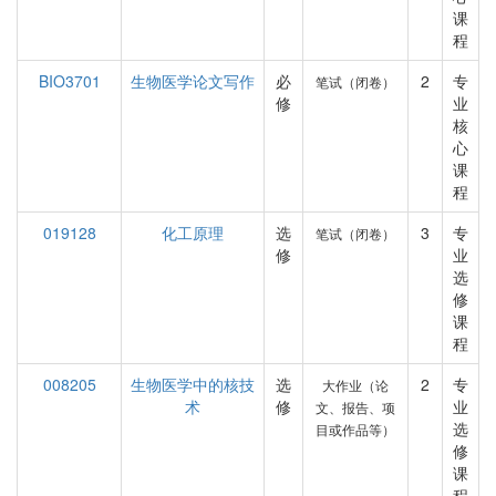
课
程
BIO3701
生物医学论文写作
必
2
专
笔试（闭卷）
修
业
核
心
课
程
019128
化工原理
选
3
专
笔试（闭卷）
修
业
选
修
课
程
008205
生物医学中的核技
选
2
专
大作业（论
术
修
业
文、报告、项
选
目或作品等）
修
课
程