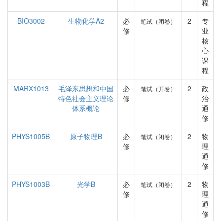
程
BIO3002
生物化学A2
必
2
专
笔试（闭卷）
修
业
核
心
课
程
MARX1013
毛泽东思想和中国
必
2
政
笔试（开卷）
特色社会主义理论
修
治
体系概论
通
修
PHYS1005B
原子物理B
必
2
物
笔试（闭卷）
修
理
通
修
PHYS1003B
光学B
必
2
物
笔试（闭卷）
修
理
通
修