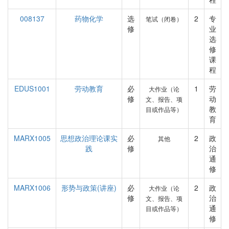
008137
药物化学
选
2
专
笔试（闭卷）
修
业
选
修
课
程
EDUS1001
劳动教育
必
1
劳
大作业（论
修
动
文、报告、项
教
目或作品等）
育
MARX1005
思想政治理论课实
必
2
政
其他
践
修
治
通
修
MARX1006
形势与政策(讲座)
必
2
政
大作业（论
修
治
文、报告、项
通
目或作品等）
修