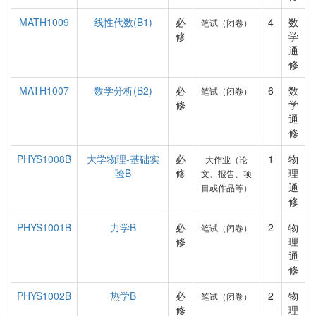
MATH1009
线性代数(B1)
必
4
数
笔试（闭卷）
修
学
通
修
MATH1007
数学分析(B2)
必
6
数
笔试（闭卷）
修
学
通
修
PHYS1008B
大学物理-基础实
必
1
物
大作业（论
验B
修
理
文、报告、项
通
目或作品等）
修
PHYS1001B
力学B
必
2
物
笔试（闭卷）
修
理
通
修
PHYS1002B
热学B
必
2
物
笔试（闭卷）
修
理