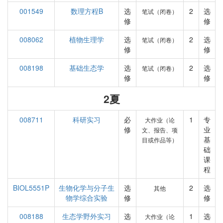
001549
数理方程B
选
2
选
笔试（闭卷）
修
修
008062
植物生理学
选
2
选
笔试（闭卷）
修
修
008198
基础生态学
选
2
选
笔试（闭卷）
修
修
2夏
008711
科研实习
必
1
专
大作业（论
修
业
文、报告、项
基
目或作品等）
础
课
程
BIOL5551P
生物化学与分子生
选
2
选
其他
物学综合实验
修
修
008188
生态学野外实习
选
1
选
大作业（论