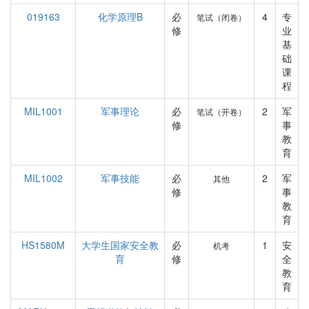
019163
化学原理B
必
4
专
笔试（闭卷）
修
业
基
础
课
程
MIL1001
军事理论
必
2
军
笔试（开卷）
修
事
教
育
MIL1002
军事技能
必
2
军
其他
修
事
教
育
HS1580M
大学生国家安全教
必
1
安
机考
育
修
全
教
育