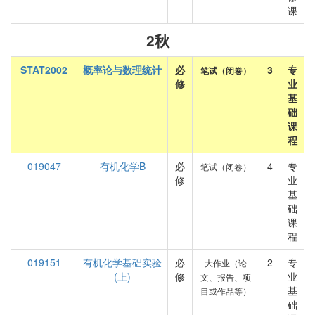
课
2秋
STAT2002
概率论与数理统计
必
3
专
笔试（闭卷）
修
业
基
础
课
程
019047
有机化学B
必
4
专
笔试（闭卷）
修
业
基
础
课
程
019151
有机化学基础实验
必
2
专
大作业（论
(上)
修
业
文、报告、项
基
目或作品等）
础