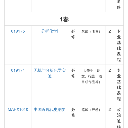
通
修
1春
019175
分析化学I
必
2
专
笔试（闭卷）
修
业
基
础
课
程
019174
无机与分析化学实
必
2
专
大作业（论
验
修
业
文、报告、项
基
目或作品等）
础
课
程
MARX1010
中国近现代史纲要
必
2
政
笔试（开卷）
修
治
通
修