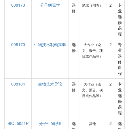
008173
分子病毒学
选
2
专
笔试（闭卷）
修
业
选
修
课
程
008170
生物技术制药实验
选
2
专
大作业（论
修
业
文、报告、项
选
目或作品等）
修
课
程
008184
生物技术导论
选
2
专
大作业（论
修
业
文、报告、项
选
目或作品等）
修
课
程
BIOL5051P
分子生物学II
选
2
选
其他