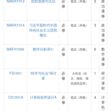
MARX1012
思想道德与法治
必
2
政
笔试（开卷）
修
治
通
修
MARX1014
习近平新时代中国
必
3
政
笔试（开卷）
特色社会主义思想
修
治
概论
通
修
MATH1006
数学分析(B1)
必
6
数
笔试（闭卷）
修
学
通
修
FS1001
“科学与社会”研讨
必
1
研
大作业（论
课
修
讨
文、报告、项
课
目或作品等）
程
CS1001A
计算机程序设计A
必
4
计
笔试（闭卷）
修
算
机