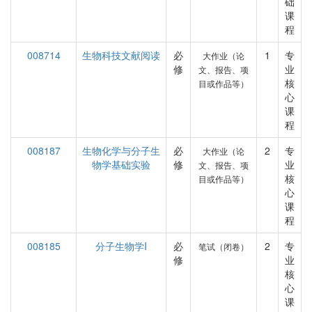
础
课
程
008714
生物科技文献阅读
必
1
专
大作业（论
修
业
文、报告、项
核
目或作品等）
心
课
程
008187
生物化学与分子生
必
2
专
大作业（论
物学基础实验
修
业
文、报告、项
核
目或作品等）
心
课
程
008185
分子生物学I
必
2
专
笔试（闭卷）
修
业
核
心
课