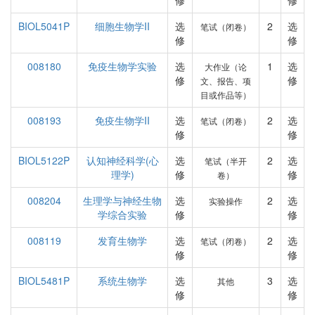
修
修
BIOL5041P
细胞生物学II
选
2
选
笔试（闭卷）
修
修
008180
免疫生物学实验
选
1
选
大作业（论
修
修
文、报告、项
目或作品等）
008193
免疫生物学II
选
2
选
笔试（闭卷）
修
修
BIOL5122P
认知神经科学(心
选
2
选
笔试（半开
理学)
修
修
卷）
008204
生理学与神经生物
选
2
选
实验操作
学综合实验
修
修
008119
发育生物学
选
2
选
笔试（闭卷）
修
修
BIOL5481P
系统生物学
选
3
选
其他
修
修