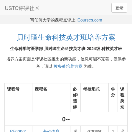
USTC评课社区
登录
写任何大学的课程点评上
iCourses.com
贝时璋生命科技英才班培养方案
生命科学与医学部 贝时璋生命科技英才班 2024级 科技英才班
培养方案页面是评课社区推出的新功能，信息可能不完善，仅供参
考，请以
教务处培养方案
为准。
课程号
课程名
必
考核形式
学
课
修/
分
程
选
类
修
别
0--
PE00001
基础体育
必
1
必
体育测试