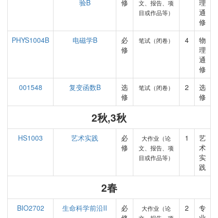
验B
修
理
文、报告、项
通
目或作品等）
修
PHYS1004B
电磁学B
必
4
物
笔试（闭卷）
修
理
通
修
001548
复变函数B
选
2
选
笔试（闭卷）
修
修
2秋,3秋
HS1003
艺术实践
必
1
艺
大作业（论
修
术
文、报告、项
实
目或作品等）
践
2春
BIO2702
生命科学前沿II
必
2
专
大作业（论
修
业
文、报告、项