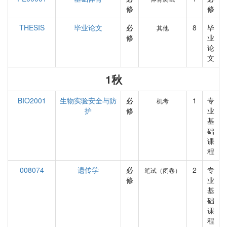
修
修
THESIS
毕业论文
必
8
毕
其他
修
业
论
文
1秋
BIO2001
生物实验安全与防
必
1
专
机考
护
修
业
基
础
课
程
008074
遗传学
必
2
专
笔试（闭卷）
修
业
基
础
课
程