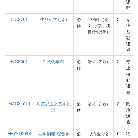
课
程
BIO2701
生命科学前沿I
必
3
专
大作业（论
修
业
文、报告、项
基
目或作品等）
础
课
程
BIO3001
生物化学A1
必
2
专
笔试（闭卷）
修
业
核
心
课
程
MARX1011
马克思主义基本原
必
2
政
笔试（开卷）
理
修
治
通
修
PHYS1009B
大学物理-综合实
必
0
物
大作业（论