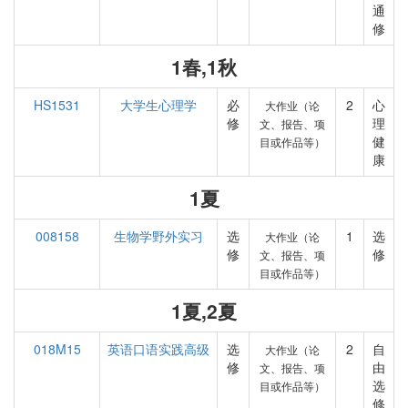
通
修
1春,1秋
HS1531
大学生心理学
必
2
心
大作业（论
修
理
文、报告、项
健
目或作品等）
康
1夏
008158
生物学野外实习
选
1
选
大作业（论
修
修
文、报告、项
目或作品等）
1夏,2夏
018M15
英语口语实践高级
选
2
自
大作业（论
修
由
文、报告、项
选
目或作品等）
修