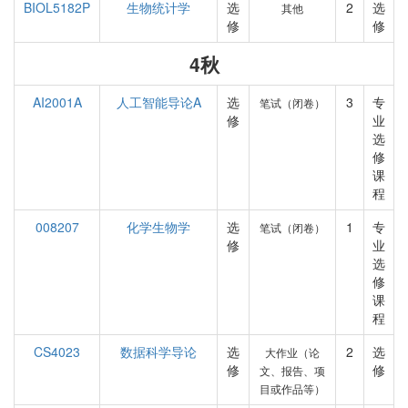
BIOL5182P
生物统计学
选
2
选
其他
修
修
4秋
AI2001A
人工智能导论A
选
3
专
笔试（闭卷）
修
业
选
修
课
程
008207
化学生物学
选
1
专
笔试（闭卷）
修
业
选
修
课
程
CS4023
数据科学导论
选
2
选
大作业（论
修
修
文、报告、项
目或作品等）