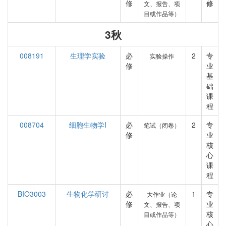
修
修
文、报告、项
目或作品等）
3秋
008191
生理学实验
必
2
专
实验操作
修
业
基
础
课
程
008704
细胞生物学I
必
2
专
笔试（闭卷）
修
业
核
心
课
程
BIO3003
生物化学研讨
必
1
专
大作业（论
修
业
文、报告、项
核
目或作品等）
心