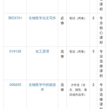
课
程
BIO3701
生物医学论文写作
必
2
专
笔试（闭卷）
修
业
核
心
课
程
019128
化工原理
选
3
专
笔试（闭卷）
修
业
选
修
课
程
008205
生物医学中的核技
选
2
专
大作业（论
术
修
业
文、报告、项
选
目或作品等）
修
课
程