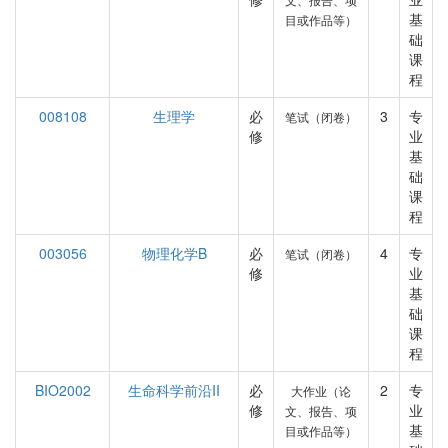
基
目或作品等）
础
课
程
008108
生理学
必
3
专
笔试（闭卷）
修
业
基
础
课
程
003056
物理化学B
必
4
专
笔试（闭卷）
修
业
基
础
课
程
BIO2002
生命科学前沿II
必
2
专
大作业（论
修
业
文、报告、项
基
目或作品等）