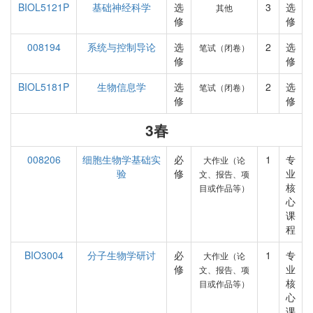
BIOL5121P
基础神经科学
选
3
选
其他
修
修
008194
系统与控制导论
选
2
选
笔试（闭卷）
修
修
BIOL5181P
生物信息学
选
2
选
笔试（闭卷）
修
修
3春
008206
细胞生物学基础实
必
1
专
大作业（论
验
修
业
文、报告、项
核
目或作品等）
心
课
程
BIO3004
分子生物学研讨
必
1
专
大作业（论
修
业
文、报告、项
核
目或作品等）
心
课