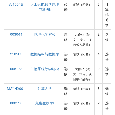
AI1001B
人工智能数学原理
必
3
计
笔试（闭卷）
与算法B
修
算
机
通
修
003044
物理化学实验
选
2
选
大作业（论
修
修
文、报告、项
目或作品等）
210503
数据结构与数据库
选
4
选
笔试（闭卷）
修
修
008178
生物系统数学建模
选
2
选
大作业（论
修
修
文、报告、项
目或作品等）
MATH2001
计算方法
选
3
选
笔试（闭卷）
修
修
008190
免疫生物学I
选
2
选
笔试（闭卷）
修
修