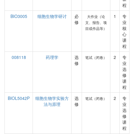
程
BIO3005
细胞生物学研讨
必
1
专
大作业（论
修
业
文、报告、项
核
目或作品等）
心
课
程
008118
药理学
选
2
专
笔试（闭卷）
修
业
选
修
课
程
BIOL5042P
细胞生物学实验方
选
2
专
笔试（闭卷）
法与原理
修
业
选
修
课
程