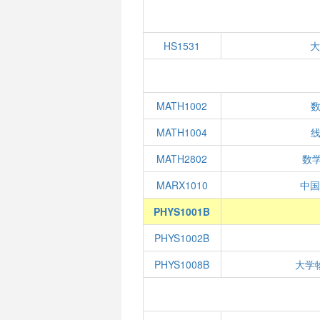
HS1531
MATH1002
数
MATH1004
线
MATH2802
数学
MARX1010
中
PHYS1001B
PHYS1002B
PHYS1008B
大学