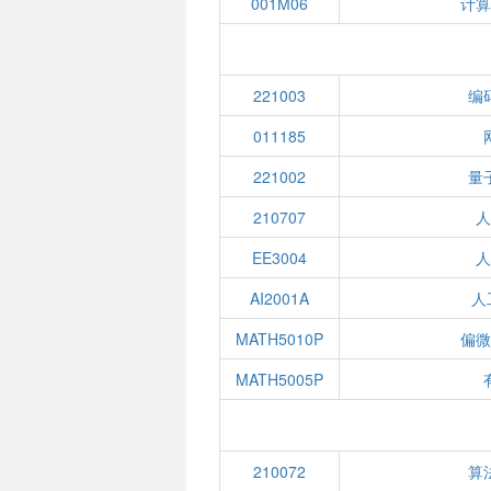
001M06
计
221003
编
011185
221002
量
210707
EE3004
AI2001A
人
MATH5010P
偏
MATH5005P
210072
算