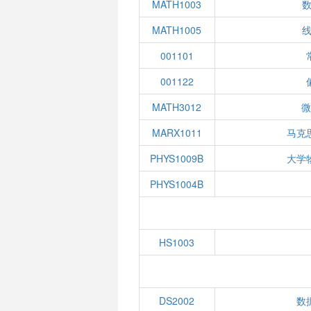
MATH1003
数
MATH1005
线
001101
001122
MATH3012
MARX1011
马克
PHYS1009B
大学
PHYS1004B
HS1003
DS2002
数