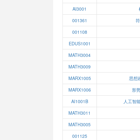
AI3001
001361
001108
EDUS1001
MATH3004
MATH3009
MARX1005
思想
MARX1006
形势
AI1001B
人工智
MATH3011
MATH3005
001125