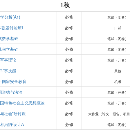
1秋
学分析(A1)
必修
笔试（闭卷）
学强基讨论班I
必修
口试
代数学基础
必修
笔试（闭卷）
几何学基础
必修
笔试（闭卷）
军事理论
必修
笔试（开卷）
军事技能
必修
其他
生国家安全教育
必修
机考
想道德与法治
必修
笔试（开卷）
中国特色社会主义思想概论
必修
笔试（开卷）
学与社会”研讨课
必修
大作业（论文、报告、项目
算机程序设计A
必修
笔试（闭卷）