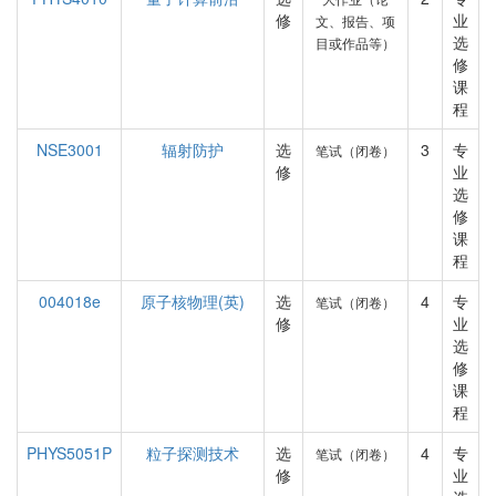
修
业
文、报告、项
选
目或作品等）
修
课
程
NSE3001
辐射防护
选
3
专
笔试（闭卷）
修
业
选
修
课
程
004018e
原子核物理(英)
选
4
专
笔试（闭卷）
修
业
选
修
课
程
PHYS5051P
粒子探测技术
选
4
专
笔试（闭卷）
修
业