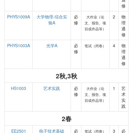
修
PHYS1009A
大学物理-综合实
必
2
物
大作业（论
验A
修
理
文、报告、项
通
目或作品等）
修
PHYS1003A
光学A
必
4
物
笔试（闭卷）
修
理
通
修
2秋,3秋
HS1003
艺术实践
必
1
艺
大作业（论
修
术
文、报告、项
实
目或作品等）
践
2春
EE2501
电子技术基础
必
3
必
笔试（闭卷）