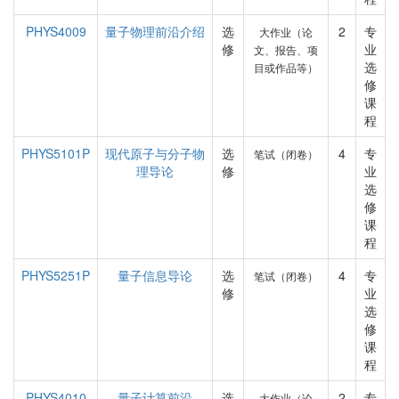
PHYS4009
量子物理前沿介绍
选
2
专
大作业（论
修
业
文、报告、项
选
目或作品等）
修
课
程
PHYS5101P
现代原子与分子物
选
4
专
笔试（闭卷）
理导论
修
业
选
修
课
程
PHYS5251P
量子信息导论
选
4
专
笔试（闭卷）
修
业
选
修
课
程
PHYS4010
量子计算前沿
选
2
专
大作业（论