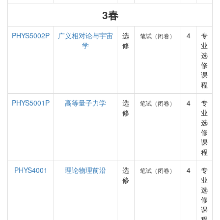
3春
PHYS5002P
广义相对论与宇宙
选
4
专
笔试（闭卷）
学
修
业
选
修
课
程
PHYS5001P
高等量子力学
选
4
专
笔试（闭卷）
修
业
选
修
课
程
PHYS4001
理论物理前沿
选
4
专
笔试（闭卷）
修
业
选
修
课
程