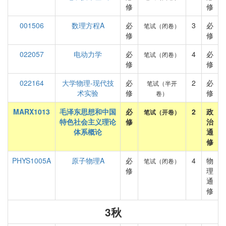
修
修
001506
数理方程A
必
3
必
笔试（闭卷）
修
修
022057
电动力学
必
4
必
笔试（闭卷）
修
修
022164
大学物理-现代技
必
2
必
笔试（半开
术实验
修
修
卷）
MARX1013
毛泽东思想和中国
必
2
政
笔试（开卷）
特色社会主义理论
修
治
体系概论
通
修
PHYS1005A
原子物理A
必
4
物
笔试（闭卷）
修
理
通
修
3秋