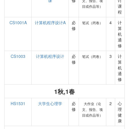
课
修
讨
文、报告、项
课
目或作品等）
程
CS1001A
计算机程序设计A
必
4
计
笔试（闭卷）
修
算
机
通
修
CS1003
计算机程序设计
必
3
计
笔试（闭卷）
修
算
机
通
修
1秋,1春
HS1531
大学生心理学
必
2
心
大作业（论
修
理
文、报告、项
健
目或作品等）
康