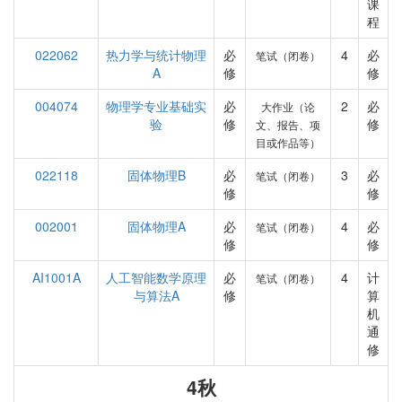
课
程
022062
热力学与统计物理
必
4
必
笔试（闭卷）
A
修
修
004074
物理学专业基础实
必
2
必
大作业（论
验
修
修
文、报告、项
目或作品等）
022118
固体物理B
必
3
必
笔试（闭卷）
修
修
002001
固体物理A
必
4
必
笔试（闭卷）
修
修
AI1001A
人工智能数学原理
必
4
计
笔试（闭卷）
与算法A
修
算
机
通
修
4秋