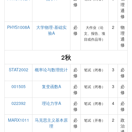
修
理
通
修
PHYS1008A
大学物理-基础实
必
2
物
大作业（论
验A
修
理
文、报告、项
通
目或作品等）
修
2秋
STAT2002
概率论与数理统计
必
3
必
笔试（闭卷）
修
修
001505
复变函数A
必
3
必
笔试（闭卷）
修
修
022392
理论力学A
必
4
必
笔试（闭卷）
修
修
MARX1011
马克思主义基本原
必
2
政
笔试（开卷）
理
修
治
通