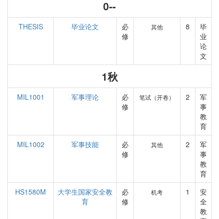
0--
THESIS
毕业论文
必
8
毕
其他
修
业
论
文
1秋
MIL1001
军事理论
必
2
军
笔试（开卷）
修
事
教
育
MIL1002
军事技能
必
2
军
其他
修
事
教
育
HS1580M
大学生国家安全教
必
1
安
机考
育
修
全
教