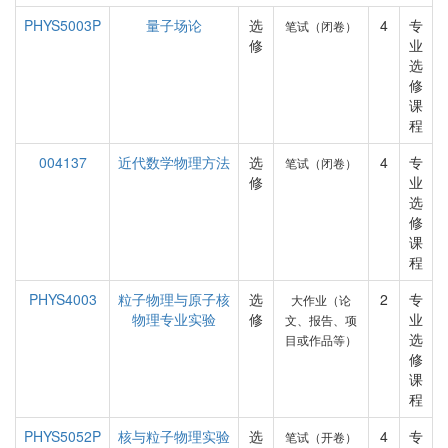
PHYS5003P
量子场论
选
4
专
笔试（闭卷）
修
业
选
修
课
程
004137
近代数学物理方法
选
4
专
笔试（闭卷）
修
业
选
修
课
程
PHYS4003
粒子物理与原子核
选
2
专
大作业（论
物理专业实验
修
业
文、报告、项
选
目或作品等）
修
课
程
PHYS5052P
核与粒子物理实验
选
4
专
笔试（开卷）