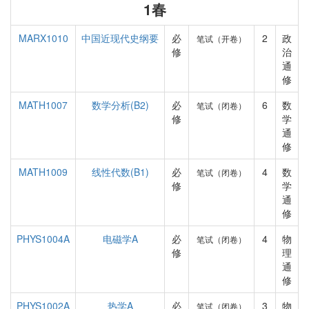
1春
MARX1010
中国近现代史纲要
必
2
政
笔试（开卷）
修
治
通
修
MATH1007
数学分析(B2)
必
6
数
笔试（闭卷）
修
学
通
修
MATH1009
线性代数(B1)
必
4
数
笔试（闭卷）
修
学
通
修
PHYS1004A
电磁学A
必
4
物
笔试（闭卷）
修
理
通
修
PHYS1002A
热学A
必
3
物
笔试（闭卷）