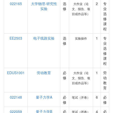
022165
大学物理-研究性
选
2
专
大作业（论
实验
修
业
文、报告、项
选
目或作品等）
修
课
程
EE2503
电子线路实验
选
1
专
实验操作
修
业
选
修
课
程
EDUS1001
劳动教育
必
1
劳
大作业（论
修
动
文、报告、项
教
目或作品等）
育
022148
量子力学A
必
6
必
笔试（开卷）
修
修
022059
量子力学B
必
4
必
笔试（闭卷）