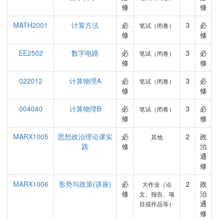
修
修
MATH2001
计算方法
必
3
必
笔试（闭卷）
修
修
EE2502
数字电路
必
3
必
笔试（闭卷）
修
修
022012
计算物理A
必
3
必
笔试（闭卷）
修
修
004040
计算物理B
必
3
必
笔试（闭卷）
修
修
MARX1005
思想政治理论课实
必
2
政
其他
践
修
治
通
修
MARX1006
形势与政策(讲座)
必
2
政
大作业（论
修
治
文、报告、项
通
目或作品等）
修