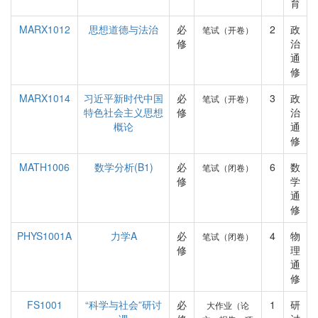
育
MARX1012
思想道德与法治
必
2
政
笔试（开卷）
修
治
通
修
MARX1014
习近平新时代中国
必
3
政
笔试（开卷）
特色社会主义思想
修
治
概论
通
修
MATH1006
数学分析(B1)
必
6
数
笔试（闭卷）
修
学
通
修
PHYS1001A
力学A
必
4
物
笔试（闭卷）
修
理
通
修
FS1001
“科学与社会”研讨
必
1
研
大作业（论