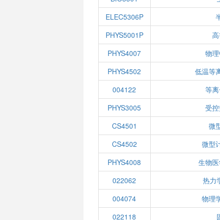
ELEC5306P
PHYS5001P
高
PHYS4007
物理
PHYS4502
低温等
004122
等离
PHYS3005
受控
CS4501
微
CS4502
微型
PHYS4008
生物医
022062
热力
004074
物理
022118