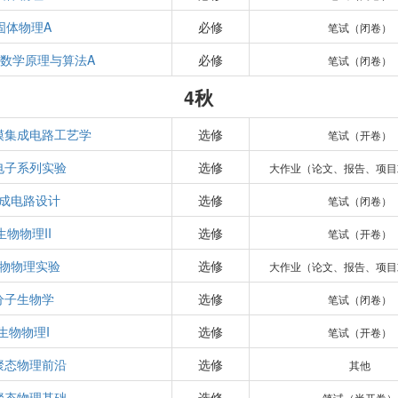
固体物理A
必修
笔试（闭卷）
数学原理与算法A
必修
笔试（闭卷）
4秋
模集成电路工艺学
选修
笔试（开卷）
电子系列实验
选修
大作业（论文、报告、项目
成电路设计
选修
笔试（闭卷）
生物物理II
选修
笔试（开卷）
物物理实验
选修
大作业（论文、报告、项目
分子生物学
选修
笔试（闭卷）
生物物理I
选修
笔试（开卷）
聚态物理前沿
选修
其他
聚态物理基础
选修
笔试（半开卷）