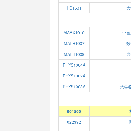
HS1531
大
MARX1010
中国
MATH1007
数
MATH1009
线
PHYS1004A
PHYS1002A
PHYS1008A
大学
001505
022392