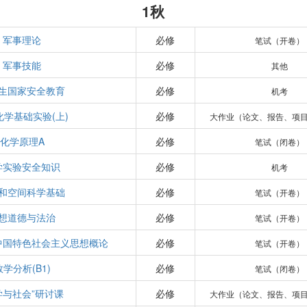
1秋
军事理论
必修
笔试（开卷）
军事技能
必修
其他
生国家安全教育
必修
机考
化学基础实验(上)
必修
大作业（论文、报告、项
化学原理A
必修
笔试（闭卷）
学实验安全知识
必修
机考
和空间科学基础
必修
笔试（开卷）
想道德与法治
必修
笔试（开卷）
中国特色社会主义思想概论
必修
笔试（开卷）
数学分析(B1)
必修
笔试（闭卷）
学与社会”研讨课
必修
大作业（论文、报告、项