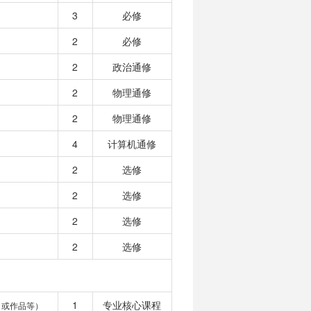
3
必修
2
必修
2
政治通修
2
物理通修
2
物理通修
4
计算机通修
2
选修
2
选修
2
选修
2
选修
1
专业核心课程
目或作品等）