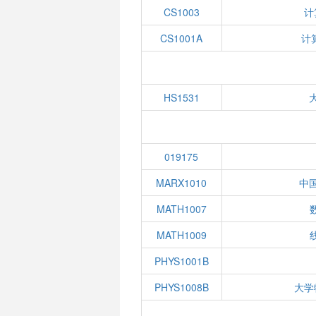
CS1003
计
CS1001A
计
HS1531
019175
MARX1010
中
MATH1007
MATH1009
PHYS1001B
PHYS1008B
大学