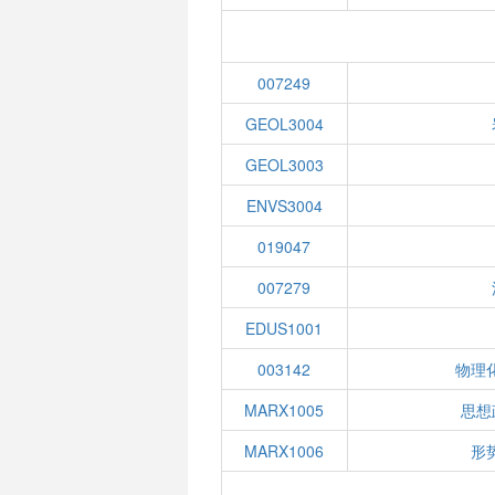
007249
GEOL3004
GEOL3003
ENVS3004
019047
007279
EDUS1001
003142
物理
MARX1005
思想
MARX1006
形