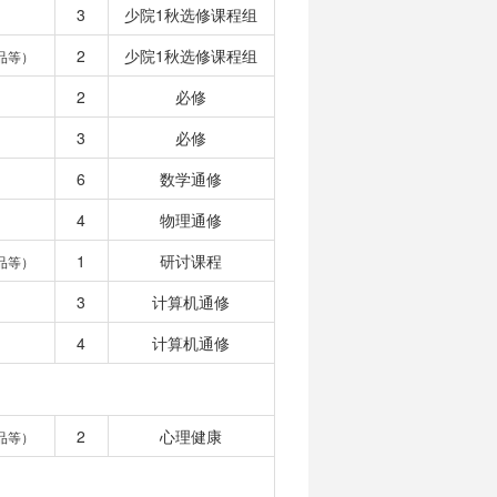
3
少院1秋选修课程组
2
少院1秋选修课程组
品等）
2
必修
3
必修
6
数学通修
4
物理通修
1
研讨课程
品等）
3
计算机通修
4
计算机通修
2
心理健康
品等）