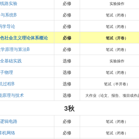
线路实验
必修
实验操作
号与系统B
必修
笔试（闭卷）
码学导论
必修
笔试（闭卷）
色社会主义理论体系概论
必修
笔试（开卷）
学原理与算法B
必修
笔试（闭卷）
全基础实践
选修
实验操作
子物理
选修
笔试（闭卷）
机过程B
选修
笔试（半开卷）
能原理与技术
选修
大作业（论文、报告、项目或作
3秋
逻辑电路
必修
笔试（闭卷）
算机网络
必修
笔试（闭卷）