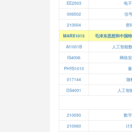
EE2503
电子
006502
信
210004
密
MARX1013
毛泽东思想和中国特
AI1001B
人工智能数
IS4006
网络安
PHYS1010
量
017144
随
DS4001
人工智
210050
数字
210060
计