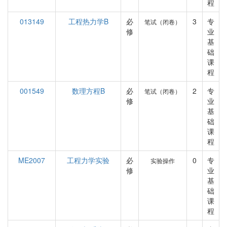
程
013149
工程热力学B
必
3
专
笔试（闭卷）
修
业
基
础
课
程
001549
数理方程B
必
2
专
笔试（闭卷）
修
业
基
础
课
程
ME2007
工程力学实验
必
0
专
实验操作
修
业
基
础
课
程