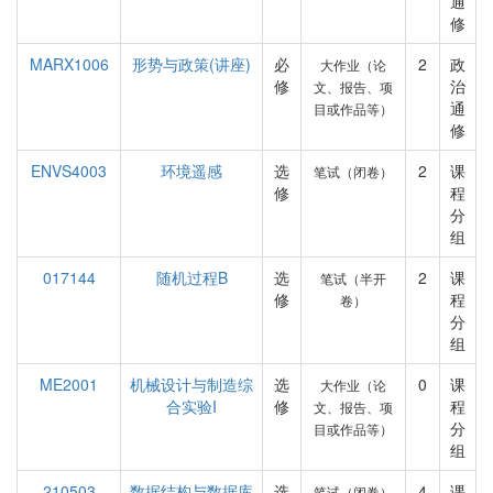
通
修
MARX1006
形势与政策(讲座)
必
2
政
大作业（论
修
治
文、报告、项
通
目或作品等）
修
ENVS4003
环境遥感
选
2
课
笔试（闭卷）
修
程
分
组
017144
随机过程B
选
2
课
笔试（半开
修
程
卷）
分
组
ME2001
机械设计与制造综
选
0
课
大作业（论
合实验I
修
程
文、报告、项
分
目或作品等）
组
210503
数据结构与数据库
选
4
课
笔试（闭卷）