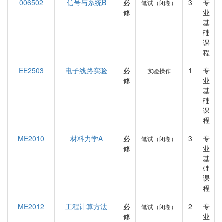
006502
信号与系统B
必
3
专
笔试（闭卷）
修
业
基
础
课
程
EE2503
电子线路实验
必
1
专
实验操作
修
业
基
础
课
程
ME2010
材料力学A
必
3
专
笔试（闭卷）
修
业
基
础
课
程
ME2012
工程计算方法
必
2
专
笔试（闭卷）
修
业