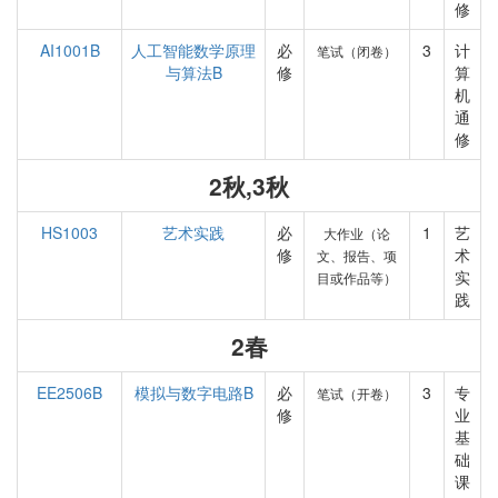
修
AI1001B
人工智能数学原理
必
3
计
笔试（闭卷）
与算法B
修
算
机
通
修
2秋,3秋
HS1003
艺术实践
必
1
艺
大作业（论
修
术
文、报告、项
实
目或作品等）
践
2春
EE2506B
模拟与数字电路B
必
3
专
笔试（开卷）
修
业
基
础
课