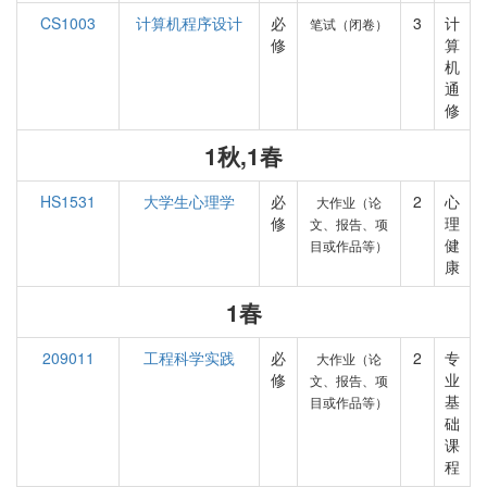
CS1003
计算机程序设计
必
3
计
笔试（闭卷）
修
算
机
通
修
1秋,1春
HS1531
大学生心理学
必
2
心
大作业（论
修
理
文、报告、项
健
目或作品等）
康
1春
209011
工程科学实践
必
2
专
大作业（论
修
业
文、报告、项
基
目或作品等）
础
课
程