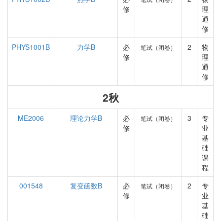
修
理
通
修
PHYS1001B
力学B
必
2
物
笔试（闭卷）
修
理
通
修
2秋
ME2006
理论力学B
必
3
专
笔试（闭卷）
修
业
基
础
课
程
001548
复变函数B
必
2
专
笔试（闭卷）
修
业
基
础