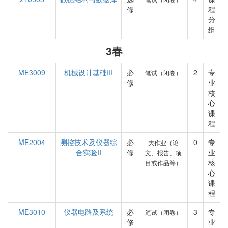
修
程
分
组
3春
ME3009
机械设计基础III
必
2
专
笔试（闭卷）
修
业
核
心
课
程
ME2004
测控技术及仪器综
必
0
专
大作业（论
合实验II
修
业
文、报告、项
核
目或作品等）
心
课
程
ME3010
仪器电路及系统
必
3
专
笔试（闭卷）
修
业