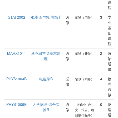
课
程
STAT2002
概率论与数理统计
必
3
专
笔试（闭卷）
修
业
基
础
课
程
MARX1011
马克思主义基本原
必
2
政
笔试（开卷）
理
修
治
通
修
PHYS1004B
电磁学B
必
4
物
笔试（闭卷）
修
理
通
修
PHYS1009B
大学物理-综合实
必
0
物
大作业（论
验B
修
理
文、报告、项
通
目或作品等）