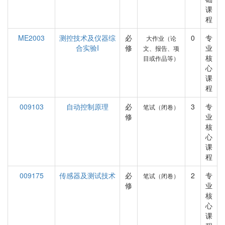
课
程
ME2003
测控技术及仪器综
必
0
专
大作业（论
合实验I
修
业
文、报告、项
核
目或作品等）
心
课
程
009103
自动控制原理
必
3
专
笔试（闭卷）
修
业
核
心
课
程
009175
传感器及测试技术
必
2
专
笔试（闭卷）
修
业
核
心
课