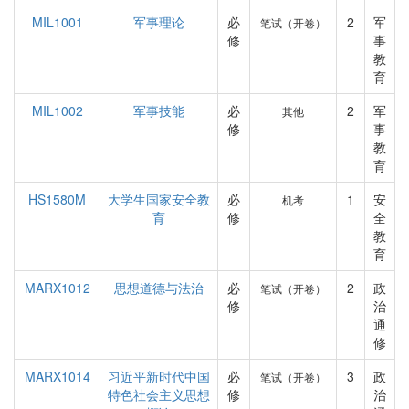
MIL1001
军事理论
必
2
军
笔试（开卷）
修
事
教
育
MIL1002
军事技能
必
2
军
其他
修
事
教
育
HS1580M
大学生国家安全教
必
1
安
机考
育
修
全
教
育
MARX1012
思想道德与法治
必
2
政
笔试（开卷）
修
治
通
修
MARX1014
习近平新时代中国
必
3
政
笔试（开卷）
特色社会主义思想
修
治