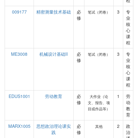
程
009177
精密测量技术基础
必
3
专
笔试（闭卷）
修
业
核
心
课
程
ME3008
机械设计基础II
必
3
专
笔试（闭卷）
修
业
核
心
课
程
EDUS1001
劳动教育
必
1
劳
大作业（论
修
动
文、报告、项
教
目或作品等）
育
MARX1005
思想政治理论课实
必
2
政
其他
践
修
治