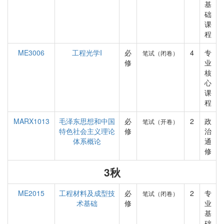
基
础
课
程
ME3006
工程光学I
必
4
专
笔试（闭卷）
修
业
核
心
课
程
MARX1013
毛泽东思想和中国
必
2
政
笔试（开卷）
特色社会主义理论
修
治
体系概论
通
修
3秋
ME2015
工程材料及成型技
必
2
专
笔试（闭卷）
术基础
修
业
基
础