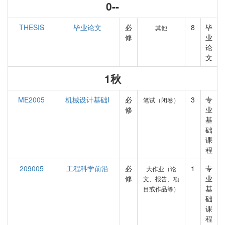
0--
THESIS
毕业论文
必
8
毕
其他
修
业
论
文
1秋
ME2005
机械设计基础I
必
3
专
笔试（闭卷）
修
业
基
础
课
程
209005
工程科学前沿
必
1
专
大作业（论
修
业
文、报告、项
基
目或作品等）
础
课
程