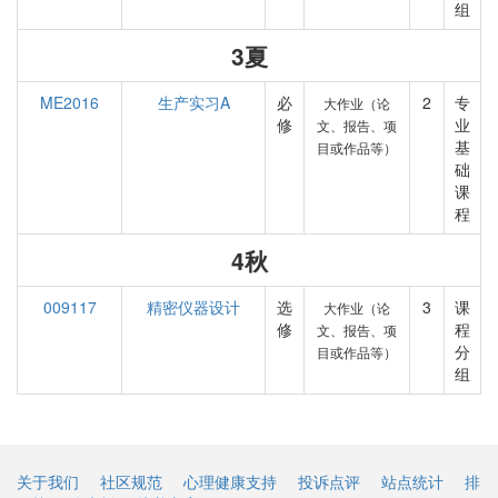
组
3夏
ME2016
生产实习A
必
2
专
大作业（论
修
业
文、报告、项
基
目或作品等）
础
课
程
4秋
009117
精密仪器设计
选
3
课
大作业（论
修
程
文、报告、项
分
目或作品等）
组
关于我们
社区规范
心理健康支持
投诉点评
站点统计
排