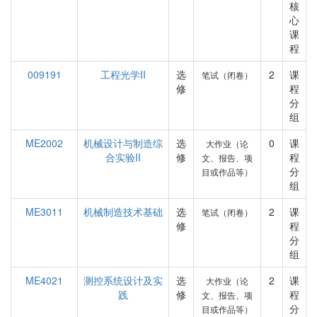
核
心
课
程
009191
工程光学II
选
2
课
笔试（闭卷）
修
程
分
组
ME2002
机械设计与制造综
选
0
课
大作业（论
合实验II
修
程
文、报告、项
分
目或作品等）
组
ME3011
机械制造技术基础
选
2
课
笔试（闭卷）
修
程
分
组
ME4021
测控系统设计及实
选
2
课
大作业（论
践
修
程
文、报告、项
分
目或作品等）