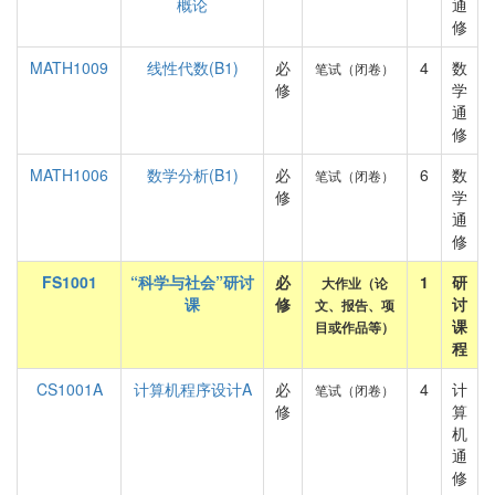
概论
通
修
MATH1009
线性代数(B1)
必
4
数
笔试（闭卷）
修
学
通
修
MATH1006
数学分析(B1)
必
6
数
笔试（闭卷）
修
学
通
修
FS1001
“科学与社会”研讨
必
1
研
大作业（论
课
修
讨
文、报告、项
课
目或作品等）
程
CS1001A
计算机程序设计A
必
4
计
笔试（闭卷）
修
算
机
通
修