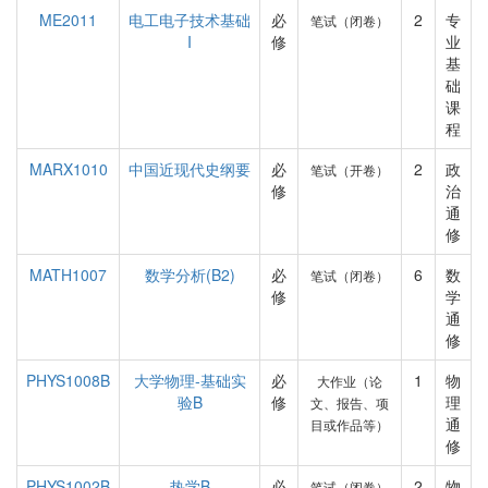
ME2011
电工电子技术基础
必
2
专
笔试（闭卷）
I
修
业
基
础
课
程
MARX1010
中国近现代史纲要
必
2
政
笔试（开卷）
修
治
通
修
MATH1007
数学分析(B2)
必
6
数
笔试（闭卷）
修
学
通
修
PHYS1008B
大学物理-基础实
必
1
物
大作业（论
验B
修
理
文、报告、项
通
目或作品等）
修
PHYS1002B
热学B
必
2
物
笔试（闭卷）