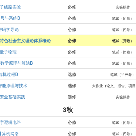
子线路实验
必修
实验操作
信号与系统B
必修
笔试（闭卷）
密码学导论
必修
笔试（闭卷）
特色社会主义理论体系概论
必修
笔试（开卷）
量子物理
必修
笔试（闭卷）
数学原理与算法B
必修
笔试（闭卷）
随机过程B
选修
笔试（半开卷）
智能原理与技术
选修
大作业（论文、报告、项目
安全基础实践
选修
实验操作
3秋
字逻辑电路
必修
笔试（闭卷）
计算机网络
必修
笔试（闭卷）