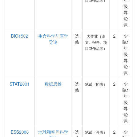
年
目或作品等）
级
导
论
课
BIO1502
生命科学与医学
选
2
少
大作业（论
导论
修
院1
文、报告、项
年
目或作品等）
级
导
论
课
STAT2001
数据思维
选
2
少
笔试（闭卷）
修
院1
年
级
导
论
课
ESS2006
地球和空间科学
选
2
少
笔试（开卷）