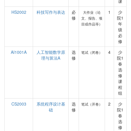
课
HS2002
科技写作与表达
必
1
少
大作业（论
修
院1
文、报告、项
年
目或作品等）
级
必
修
AI1001A
人工智能数学原
选
4
少
笔试（闭卷）
理与算法A
修
院1
春
选
修
课
程
组
CS2003
系统程序设计基
选
2
少
笔试（开卷）
础
修
院1
春
选
修