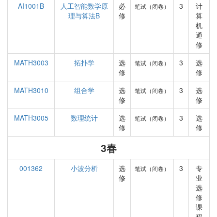
AI1001B
人工智能数学原
必
3
计
笔试（闭卷）
理与算法B
修
算
机
通
修
MATH3003
拓扑学
选
3
选
笔试（闭卷）
修
修
MATH3010
组合学
选
3
选
笔试（闭卷）
修
修
MATH3005
数理统计
选
3
选
笔试（闭卷）
修
修
3春
001362
小波分析
选
3
专
笔试（闭卷）
修
业
选
修
课
程