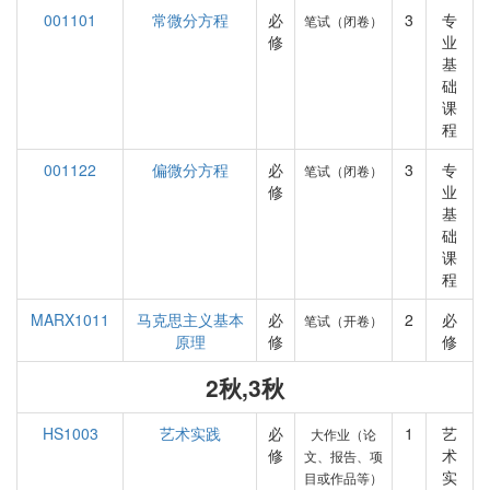
001101
常微分方程
必
3
专
笔试（闭卷）
修
业
基
础
课
程
001122
偏微分方程
必
3
专
笔试（闭卷）
修
业
基
础
课
程
MARX1011
马克思主义基本
必
2
必
笔试（开卷）
原理
修
修
2秋,3秋
HS1003
艺术实践
必
1
艺
大作业（论
修
术
文、报告、项
实
目或作品等）