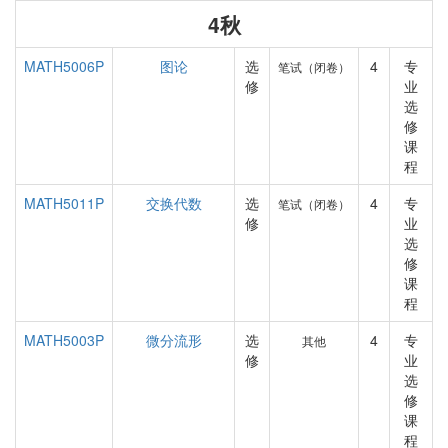
4秋
MATH5006P
图论
选
4
专
笔试（闭卷）
修
业
选
修
课
程
MATH5011P
交换代数
选
4
专
笔试（闭卷）
修
业
选
修
课
程
MATH5003P
微分流形
选
4
专
其他
修
业
选
修
课
程