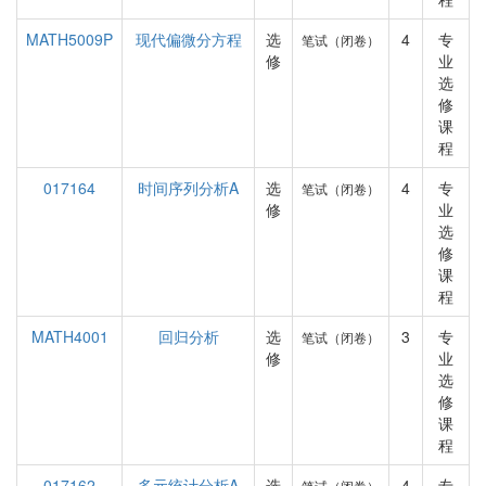
MATH5009P
现代偏微分方程
选
4
专
笔试（闭卷）
修
业
选
修
课
程
017164
时间序列分析A
选
4
专
笔试（闭卷）
修
业
选
修
课
程
MATH4001
回归分析
选
3
专
笔试（闭卷）
修
业
选
修
课
程
017162
多元统计分析A
选
4
专
笔试（闭卷）