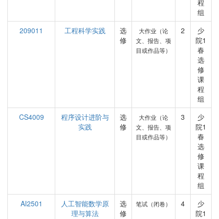
程
组
209011
工程科学实践
选
2
少
大作业（论
修
院1
文、报告、项
春
目或作品等）
选
修
课
程
组
CS4009
程序设计进阶与
选
3
少
大作业（论
实践
修
院1
文、报告、项
春
目或作品等）
选
修
课
程
组
AI2501
人工智能数学原
选
4
少
笔试（闭卷）
理与算法
修
院1