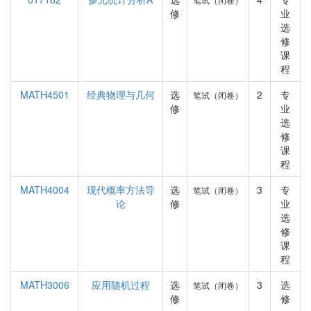
修
业
选
修
课
程
MATH4501
经典物理与几何
选
2
专
笔试（闭卷）
修
业
选
修
课
程
MATH4004
现代概率方法导
选
3
专
笔试（闭卷）
论
修
业
选
修
课
程
MATH3006
应用随机过程
选
3
选
笔试（闭卷）
修
修