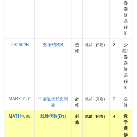
春
选
修
课
程
组
CS2502B
数据结构B
选
3
少
笔试（闭卷）
修
院1
春
选
修
课
程
组
MARX1010
中国近现代史纲
必
2
必
笔试（开卷）
要
修
修
MATH1009
线性代数(B1)
必
4
数
笔试（闭卷）
修
学
通
修