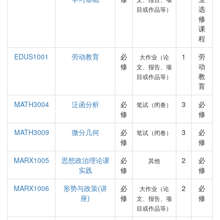
选
目或作品等）
修
课
程
EDUS1001
劳动教育
必
1
劳
大作业（论
修
动
文、报告、项
教
目或作品等）
育
MATH3004
泛函分析
必
3
必
笔试（闭卷）
修
修
MATH3009
微分几何
必
3
必
笔试（闭卷）
修
修
MARX1005
思想政治理论课
必
2
必
其他
实践
修
修
MARX1006
形势与政策(讲
必
2
必
大作业（论
座)
修
修
文、报告、项
目或作品等）