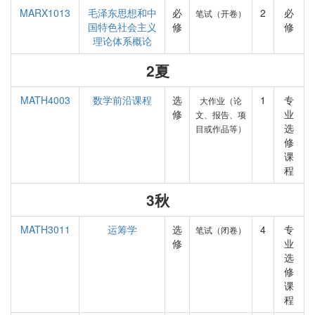
MARX1013
毛泽东思想和中
必
2
必
笔试（开卷）
国特色社会主义
修
修
理论体系概论
2夏
MATH4003
数学前沿课程
选
1
专
大作业（论
修
业
文、报告、项
选
目或作品等）
修
课
程
3秋
MATH3011
运筹学
选
4
专
笔试（闭卷）
修
业
选
修
课
程