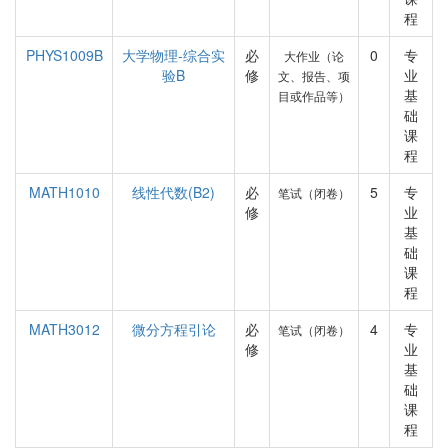
程
PHYS1009B
大学物理-综合实
必
0
专
大作业（论
验B
修
业
文、报告、项
基
目或作品等）
础
课
程
MATH1010
线性代数(B2)
必
5
专
笔试（闭卷）
修
业
基
础
课
程
MATH3012
微分方程引论
必
4
专
笔试（闭卷）
修
业
基
础
课
程