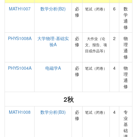
MATH1007
数学分析(B2)
必
6
数
笔试（闭卷）
修
学
通
修
PHYS1008A
大学物理-基础实
必
2
物
大作业（论
验A
修
理
文、报告、项
通
目或作品等）
修
PHYS1004A
电磁学A
必
4
物
笔试（闭卷）
修
理
通
修
2秋
MATH1008
数学分析(B3)
必
4
专
笔试（闭卷）
修
业
基
础
课