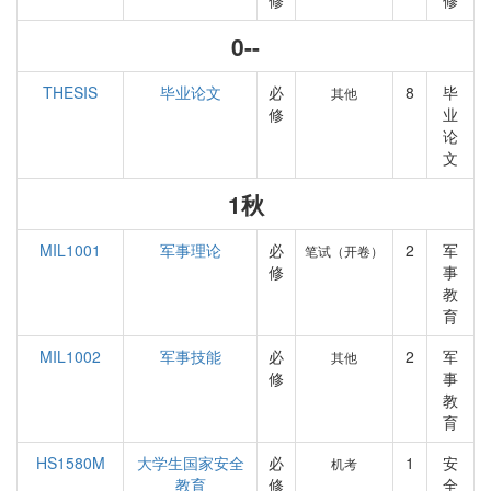
修
修
0--
THESIS
毕业论文
必
8
毕
其他
修
业
论
文
1秋
MIL1001
军事理论
必
2
军
笔试（开卷）
修
事
教
育
MIL1002
军事技能
必
2
军
其他
修
事
教
育
HS1580M
大学生国家安全
必
1
安
机考
教育
修
全