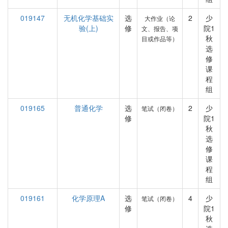
019147
无机化学基础实
选
2
少
大作业（论
验(上)
修
院1
文、报告、项
秋
目或作品等）
选
修
课
程
组
019165
普通化学
选
2
少
笔试（闭卷）
修
院1
秋
选
修
课
程
组
019161
化学原理A
选
4
少
笔试（闭卷）
修
院1
秋