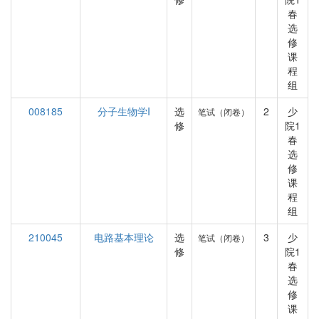
春
选
修
课
程
组
008185
分子生物学I
选
2
少
笔试（闭卷）
修
院1
春
选
修
课
程
组
210045
电路基本理论
选
3
少
笔试（闭卷）
修
院1
春
选
修
课