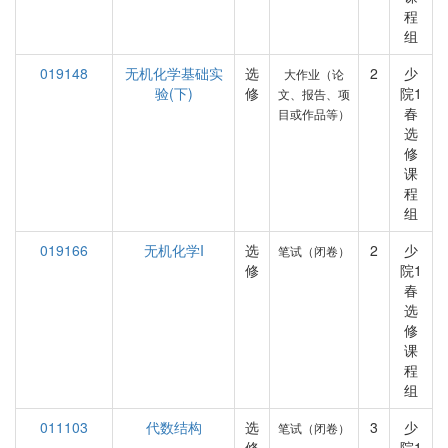
程
组
019148
无机化学基础实
选
2
少
大作业（论
验(下)
修
院1
文、报告、项
春
目或作品等）
选
修
课
程
组
019166
无机化学I
选
2
少
笔试（闭卷）
修
院1
春
选
修
课
程
组
011103
代数结构
选
3
少
笔试（闭卷）
修
院1