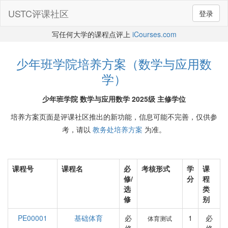
USTC评课社区
登录
写任何大学的课程点评上
iCourses.com
少年班学院培养方案（数学与应用数
学）
少年班学院 数学与应用数学 2025级 主修学位
培养方案页面是评课社区推出的新功能，信息可能不完善，仅供参
考，请以
教务处培养方案
为准。
课程号
课程名
必
考核形式
学
课
修/
分
程
选
类
修
别
PE00001
基础体育
必
1
必
体育测试