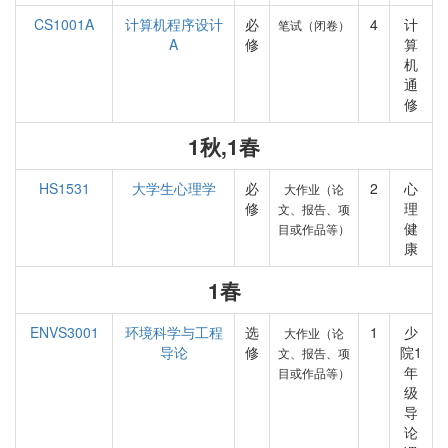
CS1001A
计算机程序设计
必
4
计
笔试（闭卷）
A
修
算
机
通
修
1秋,1春
HS1531
大学生心理学
必
2
心
大作业（论
修
理
文、报告、项
健
目或作品等）
康
1春
ENVS3001
环境科学与工程
选
1
少
大作业（论
导论
修
院1
文、报告、项
年
目或作品等）
级
导
论