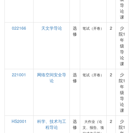
导
论
课
022166
天文学导论
选
2
少
笔试（开卷）
修
院1
年
级
导
论
课
221001
网络空间安全导
选
2
少
笔试（开卷）
论
修
院1
年
级
导
论
课
HS2001
科学、技术与工
选
2
少
大作业（论
程导论
修
院1
文、报告、项