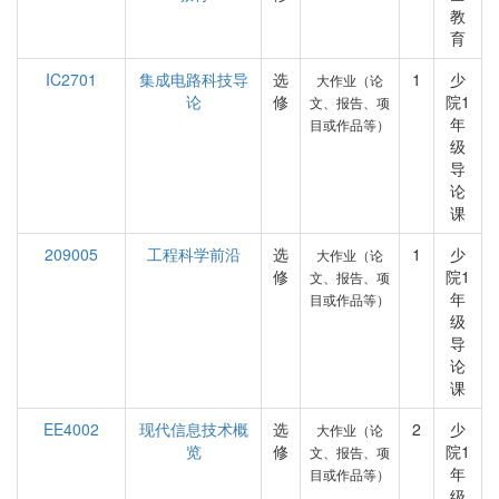
教
育
IC2701
集成电路科技导
选
1
少
大作业（论
论
修
院1
文、报告、项
年
目或作品等）
级
导
论
课
209005
工程科学前沿
选
1
少
大作业（论
修
院1
文、报告、项
年
目或作品等）
级
导
论
课
EE4002
现代信息技术概
选
2
少
大作业（论
览
修
院1
文、报告、项
年
目或作品等）
级