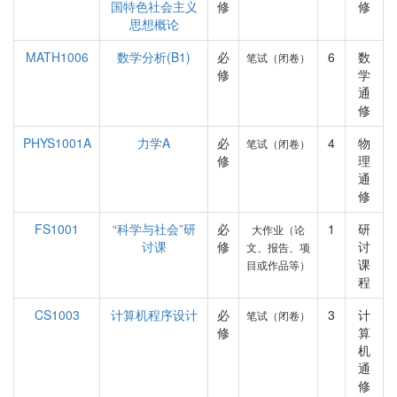
国特色社会主义
修
修
思想概论
MATH1006
数学分析(B1)
必
6
数
笔试（闭卷）
修
学
通
修
PHYS1001A
力学A
必
4
物
笔试（闭卷）
修
理
通
修
FS1001
“科学与社会”研
必
1
研
大作业（论
讨课
修
讨
文、报告、项
课
目或作品等）
程
CS1003
计算机程序设计
必
3
计
笔试（闭卷）
修
算
机
通
修