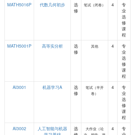
MATH5016P
代数几何初步
选
4
专
笔试（闭卷）
修
业
选
修
课
程
MATH5001P
高等实分析
选
4
专
其他
修
业
选
修
课
程
AI3001
机器学习A
选
4
专
笔试（半开
修
业
卷）
选
修
课
程
AI3002
人工智能与机器
选
4
专
大作业（论
学习基础
修
业
文、报告、项