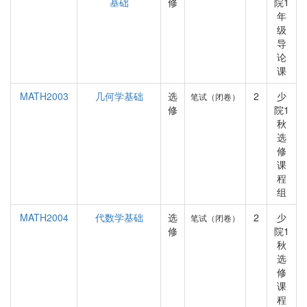
基础
修
院1
年
级
导
论
课
MATH2003
几何学基础
选
2
少
笔试（闭卷）
修
院1
秋
选
修
课
程
组
MATH2004
代数学基础
选
2
少
笔试（闭卷）
修
院1
秋
选
修
课
程