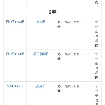
践
2春
PHYS1003B
光学B
必
2
专
笔试（闭卷）
修
业
基
础
课
程
PHYS1005B
原子物理B
必
2
专
笔试（闭卷）
修
业
基
础
课
程
MATH3002
实分析
必
3
专
笔试（闭卷）
修
业
基
础
课