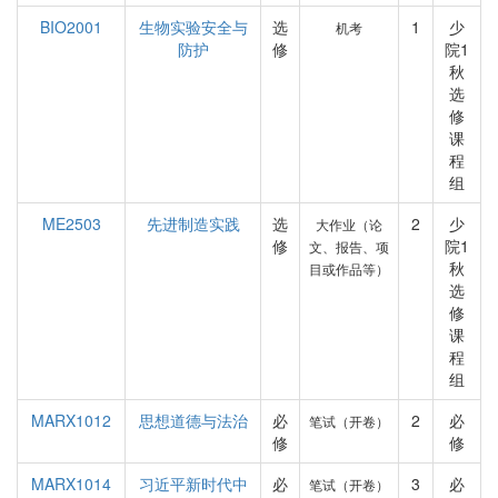
BIO2001
生物实验安全与
选
1
少
机考
防护
修
院1
秋
选
修
课
程
组
ME2503
先进制造实践
选
2
少
大作业（论
修
院1
文、报告、项
秋
目或作品等）
选
修
课
程
组
MARX1012
思想道德与法治
必
2
必
笔试（开卷）
修
修
MARX1014
习近平新时代中
必
3
必
笔试（开卷）