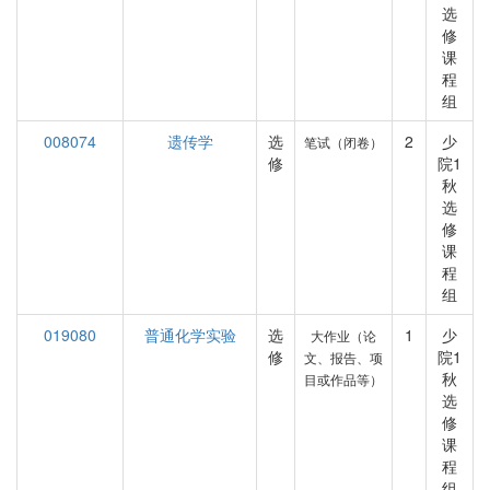
选
修
课
程
组
008074
遗传学
选
2
少
笔试（闭卷）
修
院1
秋
选
修
课
程
组
019080
普通化学实验
选
1
少
大作业（论
修
院1
文、报告、项
秋
目或作品等）
选
修
课
程
组