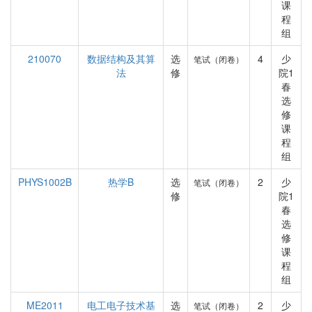
课
程
组
210070
数据结构及其算
选
4
少
笔试（闭卷）
法
修
院1
春
选
修
课
程
组
PHYS1002B
热学B
选
2
少
笔试（闭卷）
修
院1
春
选
修
课
程
组
ME2011
电工电子技术基
选
2
少
笔试（闭卷）