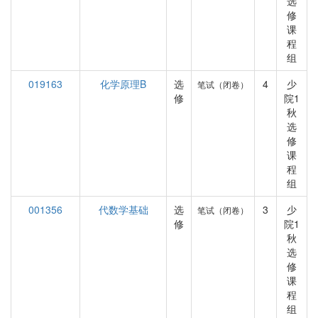
选
修
课
程
组
019163
化学原理B
选
4
少
笔试（闭卷）
修
院1
秋
选
修
课
程
组
001356
代数学基础
选
3
少
笔试（闭卷）
修
院1
秋
选
修
课
程
组