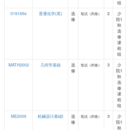
组
019165e
普通化学(英)
选
2
少
笔试（闭卷）
修
院1
秋
选
修
课
程
组
MATH2002
几何学基础
选
3
少
笔试（闭卷）
修
院1
秋
选
修
课
程
组
ME2005
机械设计基础I
选
3
少
笔试（闭卷）
修
院1
秋