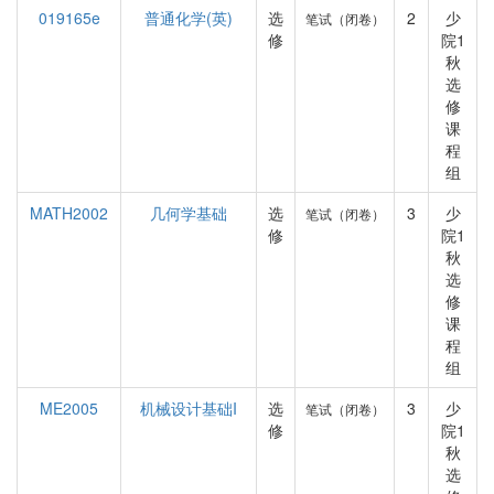
019165e
普通化学(英)
选
2
少
笔试（闭卷）
修
院1
秋
选
修
课
程
组
MATH2002
几何学基础
选
3
少
笔试（闭卷）
修
院1
秋
选
修
课
程
组
ME2005
机械设计基础I
选
3
少
笔试（闭卷）
修
院1
秋
选