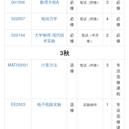
001506
数理方程A
必
3
必
笔试（闭卷）
修
修
022057
电动力学
必
4
必
笔试（闭卷）
修
修
022164
大学物理-现代技
必
2
必
笔试（半开
术实验
修
修
卷）
3秋
MATH2001
计算方法
选
3
专
笔试（闭卷）
修
业
选
修
课
程
EE2503
电子线路实验
选
1
专
实验操作
修
业
选
修
课