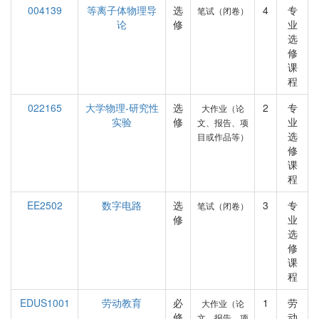
004139
等离子体物理导
选
4
专
笔试（闭卷）
论
修
业
选
修
课
程
022165
大学物理-研究性
选
2
专
大作业（论
实验
修
业
文、报告、项
选
目或作品等）
修
课
程
EE2502
数字电路
选
3
专
笔试（闭卷）
修
业
选
修
课
程
EDUS1001
劳动教育
必
1
劳
大作业（论
修
动
文、报告、项