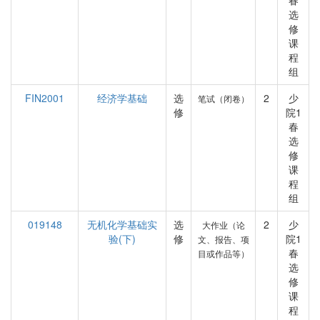
春
选
修
课
程
组
FIN2001
经济学基础
选
2
少
笔试（闭卷）
修
院1
春
选
修
课
程
组
019148
无机化学基础实
选
2
少
大作业（论
验(下)
修
院1
文、报告、项
春
目或作品等）
选
修
课
程