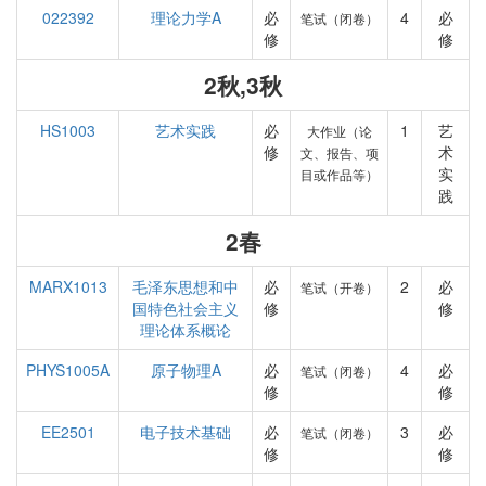
022392
理论力学A
必
4
必
笔试（闭卷）
修
修
2秋,3秋
HS1003
艺术实践
必
1
艺
大作业（论
修
术
文、报告、项
实
目或作品等）
践
2春
MARX1013
毛泽东思想和中
必
2
必
笔试（开卷）
国特色社会主义
修
修
理论体系概论
PHYS1005A
原子物理A
必
4
必
笔试（闭卷）
修
修
EE2501
电子技术基础
必
3
必
笔试（闭卷）
修
修