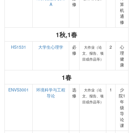
A
修
算
机
通
修
1秋,1春
HS1531
大学生心理学
必
2
心
大作业（论
修
理
文、报告、项
健
目或作品等）
康
1春
ENVS3001
环境科学与工程
选
1
少
大作业（论
导论
修
院1
文、报告、项
年
目或作品等）
级
导
论
课