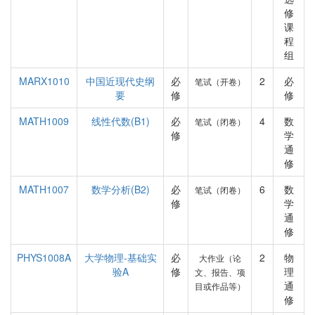
修
课
程
组
MARX1010
中国近现代史纲
必
2
必
笔试（开卷）
要
修
修
MATH1009
线性代数(B1)
必
4
数
笔试（闭卷）
修
学
通
修
MATH1007
数学分析(B2)
必
6
数
笔试（闭卷）
修
学
通
修
PHYS1008A
大学物理-基础实
必
2
物
大作业（论
验A
修
理
文、报告、项
通
目或作品等）
修