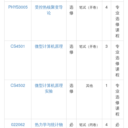
PHYS3005
受控热核聚变导
选
4
专
笔试（开卷）
论
修
业
选
修
课
程
CS4501
微型计算机原理
选
3
专
笔试（开卷）
修
业
选
修
课
程
CS4502
微型计算机原理
选
1
专
其他
实验
修
业
选
修
课
程
022062
热力学与统计物
必
4
必
笔试（闭卷）