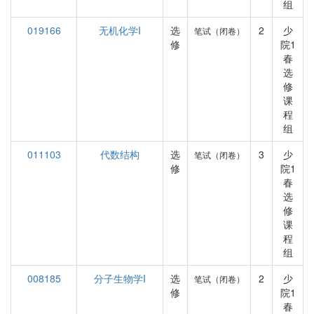
组
019166
无机化学I
选
2
少
笔试（闭卷）
修
院1
春
选
修
课
程
组
011103
代数结构
选
3
少
笔试（闭卷）
修
院1
春
选
修
课
程
组
008185
分子生物学I
选
2
少
笔试（闭卷）
修
院1
春