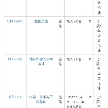
导
论
课
STAT2001
数据思维
选
2
少
笔试（闭卷）
修
院1
年
级
导
论
课
ESS2006
地球和空间科学
选
2
少
笔试（开卷）
基础
修
院1
年
级
导
论
课
HS2001
科学、技术与工
选
2
少
大作业（论
程导论
修
院1
文、报告、项
年
目或作品等）