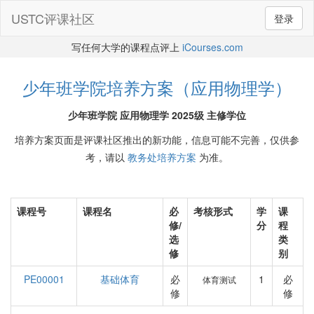
USTC评课社区
登录
写任何大学的课程点评上
iCourses.com
少年班学院培养方案（应用物理学）
少年班学院 应用物理学 2025级 主修学位
培养方案页面是评课社区推出的新功能，信息可能不完善，仅供参
考，请以
教务处培养方案
为准。
课程号
课程名
必
考核形式
学
课
修/
分
程
选
类
修
别
PE00001
基础体育
必
1
必
体育测试
修
修