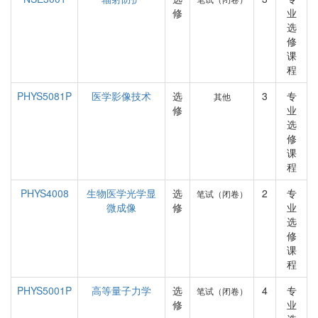
修
业
选
修
课
程
PHYS5081P
医学影像技术
选
3
专
其他
修
业
选
修
课
程
PHYS4008
生物医学光学显
选
2
专
笔试（闭卷）
微成像
修
业
选
修
课
程
PHYS5001P
高等量子力学
选
4
专
笔试（闭卷）
修
业