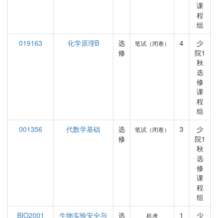
课
程
组
019163
化学原理B
选
4
少
笔试（闭卷）
修
院1
秋
选
修
课
程
组
001356
代数学基础
选
3
少
笔试（闭卷）
修
院1
秋
选
修
课
程
组
BIO2001
生物实验安全与
选
1
少
机考