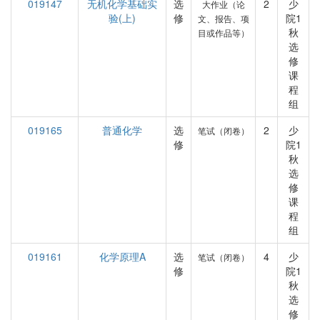
019147
无机化学基础实
选
2
少
大作业（论
验(上)
修
院1
文、报告、项
秋
目或作品等）
选
修
课
程
组
019165
普通化学
选
2
少
笔试（闭卷）
修
院1
秋
选
修
课
程
组
019161
化学原理A
选
4
少
笔试（闭卷）
修
院1
秋
选
修