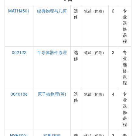
MATH4501
经典物理与几何
选
2
专
笔试（闭卷）
修
业
选
修
课
程
002122
半导体器件原理
选
3
专
笔试（闭卷）
修
业
选
修
课
程
004018e
原子核物理(英)
选
4
专
笔试（闭卷）
修
业
选
修
课
程
NSE3001
辐射防护
选
3
专
笔试（闭卷）