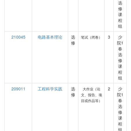
选
修
课
程
组
210045
电路基本理论
选
3
少
笔试（闭卷）
修
院1
春
选
修
课
程
组
209011
工程科学实践
选
2
少
大作业（论
修
院1
文、报告、项
春
目或作品等）
选
修
课
程
组