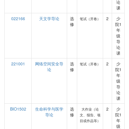
论
课
022166
天文学导论
选
2
少
笔试（开卷）
修
院1
年
级
导
论
课
221001
网络空间安全导
选
2
少
笔试（开卷）
论
修
院1
年
级
导
论
课
BIO1502
生命科学与医学
选
2
少
大作业（论
导论
修
院1
文、报告、项
年
目或作品等）
级