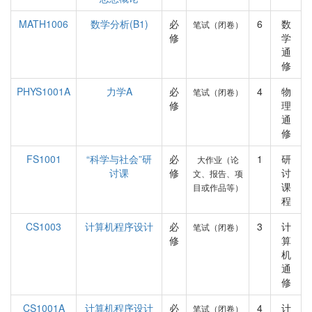
MATH1006
数学分析(B1)
必
6
数
笔试（闭卷）
修
学
通
修
PHYS1001A
力学A
必
4
物
笔试（闭卷）
修
理
通
修
FS1001
“科学与社会”研
必
1
研
大作业（论
讨课
修
讨
文、报告、项
课
目或作品等）
程
CS1003
计算机程序设计
必
3
计
笔试（闭卷）
修
算
机
通
修
CS1001A
计算机程序设计
必
4
计
笔试（闭卷）