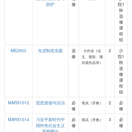
防护
修
院1
秋
选
修
课
程
组
ME2503
先进制造实践
选
2
少
大作业（论
修
院1
文、报告、项
秋
目或作品等）
选
修
课
程
组
MARX1012
思想道德与法治
必
2
必
笔试（开卷）
修
修
MARX1014
习近平新时代中
必
3
必
笔试（开卷）
国特色社会主义
修
修
思想概论