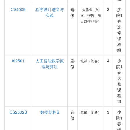
CS4009
程序设计进阶与
选
3
少
大作业（论
实践
修
院1
文、报告、项
春
目或作品等）
选
修
课
程
组
AI2501
人工智能数学原
选
4
少
笔试（闭卷）
理与算法
修
院1
春
选
修
课
程
组
CS2502B
数据结构B
选
3
少
笔试（闭卷）
修
院1
春
选