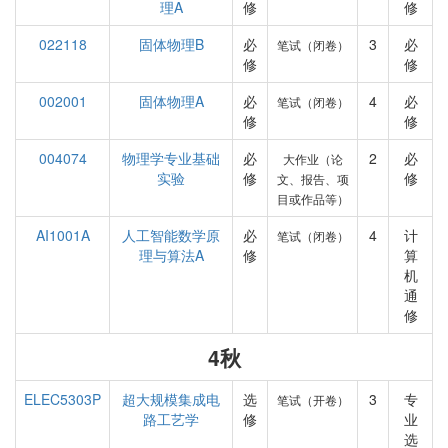
理A
修
修
022118
固体物理B
必
3
必
笔试（闭卷）
修
修
002001
固体物理A
必
4
必
笔试（闭卷）
修
修
004074
物理学专业基础
必
2
必
大作业（论
实验
修
修
文、报告、项
目或作品等）
AI1001A
人工智能数学原
必
4
计
笔试（闭卷）
理与算法A
修
算
机
通
修
4秋
ELEC5303P
超大规模集成电
选
3
专
笔试（开卷）
路工艺学
修
业
选