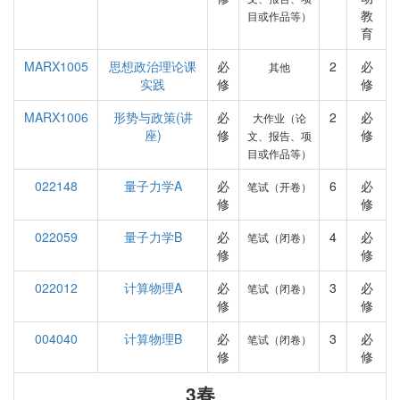
教
目或作品等）
育
MARX1005
思想政治理论课
必
2
必
其他
实践
修
修
MARX1006
形势与政策(讲
必
2
必
大作业（论
座)
修
修
文、报告、项
目或作品等）
022148
量子力学A
必
6
必
笔试（开卷）
修
修
022059
量子力学B
必
4
必
笔试（闭卷）
修
修
022012
计算物理A
必
3
必
笔试（闭卷）
修
修
004040
计算物理B
必
3
必
笔试（闭卷）
修
修
3春