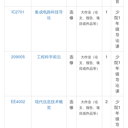
育
IC2701
集成电路科技导
选
1
少
大作业（论
论
修
院1
文、报告、项
年
目或作品等）
级
导
论
课
209005
工程科学前沿
选
1
少
大作业（论
修
院1
文、报告、项
年
目或作品等）
级
导
论
课
EE4002
现代信息技术概
选
2
少
大作业（论
览
修
院1
文、报告、项
年
目或作品等）
级
导