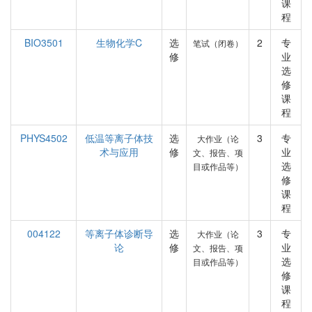
课
程
BIO3501
生物化学C
选
2
专
笔试（闭卷）
修
业
选
修
课
程
PHYS4502
低温等离子体技
选
3
专
大作业（论
术与应用
修
业
文、报告、项
选
目或作品等）
修
课
程
004122
等离子体诊断导
选
3
专
大作业（论
论
修
业
文、报告、项
选
目或作品等）
修
课
程