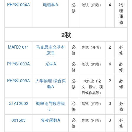
PHYS1004A
电磁学A
必
4
物
笔试（闭卷）
修
理
通
修
2秋
MARX1011
马克思主义基本
必
2
必
笔试（开卷）
原理
修
修
PHYS1003A
光学A
必
4
必
笔试（闭卷）
修
修
PHYS1009A
大学物理-综合实
必
2
必
大作业（论
验A
修
修
文、报告、项
目或作品等）
STAT2002
概率论与数理统
必
3
必
笔试（闭卷）
计
修
修
001505
复变函数A
必
3
必
笔试（闭卷）
修
修