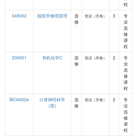
程
048002
核医学物理原理
选
3
专
笔试（开卷）
修
业
选
修
课
程
206501
有机化学C
选
2
专
笔试（闭卷）
修
业
选
修
课
程
BIO4502e
计算神经科学
选
2
专
笔试（开卷）
(英)
修
业
选
修
课
程