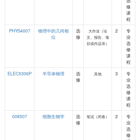
选
修
课
程
PHYS4007
物理中的几何相
选
2
专
大作业（论
位
修
业
文、报告、项
选
目或作品等）
修
课
程
ELEC5306P
半导体物理
选
3
专
其他
修
业
选
修
课
程
008507
细胞生物学
选
2
专
笔试（闭卷）
修
业
选
修