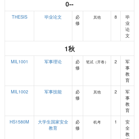
0--
THESIS
毕业论文
必
8
毕
其他
修
业
论
文
1秋
MIL1001
军事理论
必
2
军
笔试（开卷）
修
事
教
育
MIL1002
军事技能
必
2
军
其他
修
事
教
育
HS1580M
大学生国家安全
必
1
安
机考
教育
修
全
教