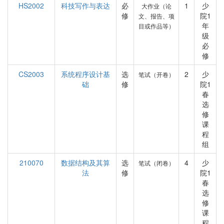
HS2002
科技写作与表达
必
1
少
大作业（论
修
院1
文、报告、项
年
目或作品等）
级
必
修
CS2003
系统程序设计基
选
2
少
笔试（开卷）
础
修
院1
春
选
修
课
程
组
210070
数据结构及其算
选
4
少
笔试（闭卷）
法
修
院1
春
选
修
课
程