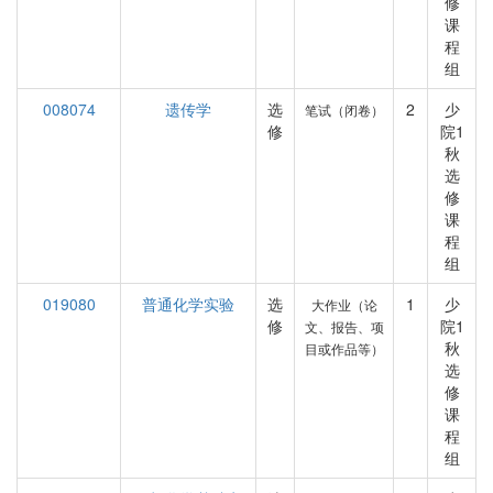
修
课
程
组
008074
遗传学
选
2
少
笔试（闭卷）
修
院1
秋
选
修
课
程
组
019080
普通化学实验
选
1
少
大作业（论
修
院1
文、报告、项
秋
目或作品等）
选
修
课
程
组