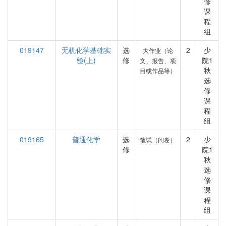
修
课
程
组
019147
无机化学基础实
选
2
少
大作业（论
验(上)
修
院1
文、报告、项
秋
目或作品等）
选
修
课
程
组
019165
普通化学
选
2
少
笔试（闭卷）
修
院1
秋
选
修
课
程
组