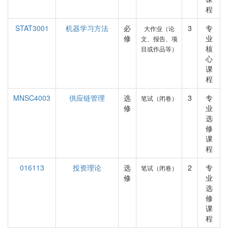
程
STAT3001
机器学习方法
必
3
专
大作业（论
修
业
文、报告、项
核
目或作品等）
心
课
程
MNSC4003
供应链管理
选
3
专
笔试（闭卷）
修
业
选
修
课
程
016113
投资理论
选
2
专
笔试（闭卷）
修
业
选
修
课
程