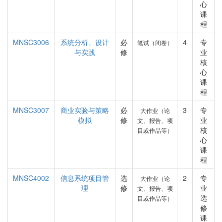
心
课
程
MNSC3006
系统分析、设计
必
4
专
笔试（闭卷）
与实践
修
业
核
心
课
程
MNSC3007
商业实验与策略
必
3
专
大作业（论
模拟
修
业
文、报告、项
核
目或作品等）
心
课
程
MNSC4002
信息系统项目管
选
2
专
大作业（论
理
修
业
文、报告、项
选
目或作品等）
修
课