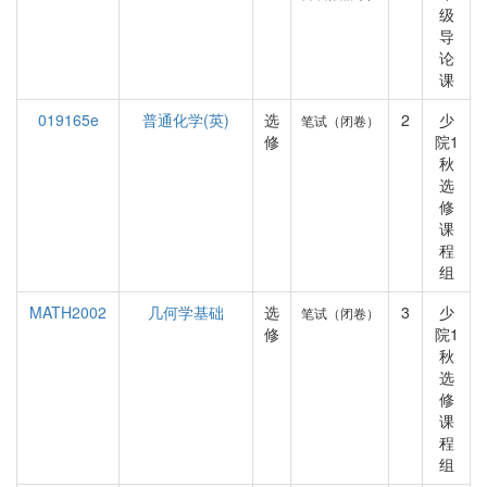
级
导
论
课
019165e
普通化学(英)
选
2
少
笔试（闭卷）
修
院1
秋
选
修
课
程
组
MATH2002
几何学基础
选
3
少
笔试（闭卷）
修
院1
秋
选
修
课
程
组