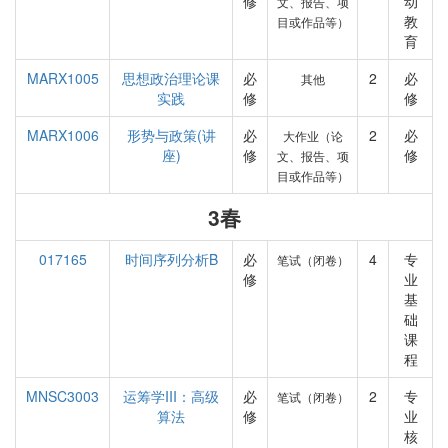
修
动
文、报告、项
教
目或作品等）
育
MARX1005
思想政治理论课
必
2
必
其他
实践
修
修
MARX1006
形势与政策(讲
必
2
必
大作业（论
座)
修
修
文、报告、项
目或作品等）
3春
017165
时间序列分析B
必
4
专
笔试（闭卷）
修
业
基
础
课
程
MNSC3003
运筹学III：高级
必
2
专
笔试（闭卷）
算法
修
业
核