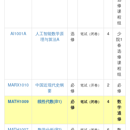
修
课
程
组
AI1001A
人工智能数学原
选
4
少
笔试（闭卷）
理与算法A
修
院1
春
选
修
课
程
组
MARX1010
中国近现代史纲
必
2
必
笔试（开卷）
要
修
修
MATH1009
线性代数(B1)
必
4
数
笔试（闭卷）
修
学
通
修
MATH1007
数学分析(B2)
必
6
数
笔试（闭卷）