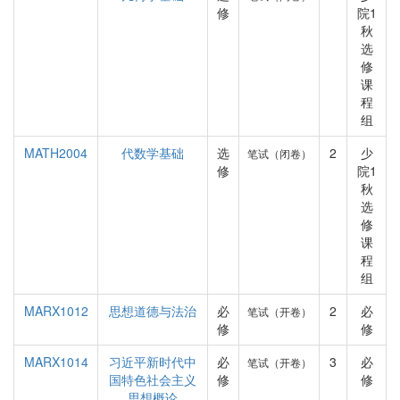
修
院1
秋
选
修
课
程
组
MATH2004
代数学基础
选
2
少
笔试（闭卷）
修
院1
秋
选
修
课
程
组
MARX1012
思想道德与法治
必
2
必
笔试（开卷）
修
修
MARX1014
习近平新时代中
必
3
必
笔试（开卷）
国特色社会主义
修
修
思想概论