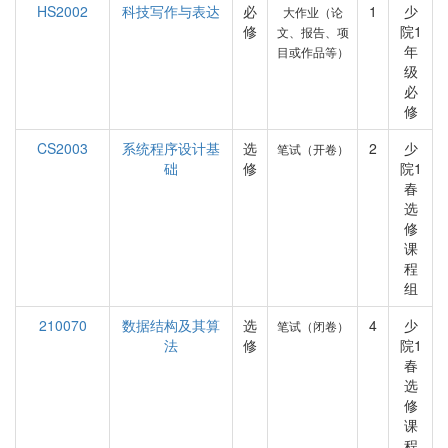
HS2002
科技写作与表达
必
1
少
大作业（论
修
院1
文、报告、项
年
目或作品等）
级
必
修
CS2003
系统程序设计基
选
2
少
笔试（开卷）
础
修
院1
春
选
修
课
程
组
210070
数据结构及其算
选
4
少
笔试（闭卷）
法
修
院1
春
选
修
课
程