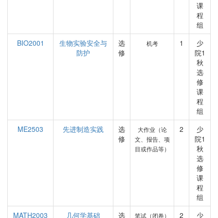
课
程
组
BIO2001
生物实验安全与
选
1
少
机考
防护
修
院1
秋
选
修
课
程
组
ME2503
先进制造实践
选
2
少
大作业（论
修
院1
文、报告、项
秋
目或作品等）
选
修
课
程
组
MATH2003
几何学基础
选
2
少
笔试（闭卷）