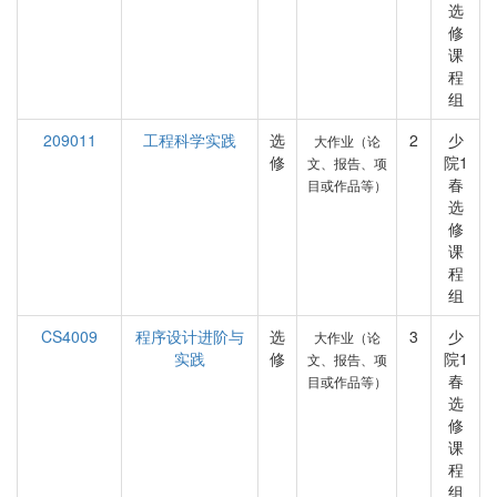
选
修
课
程
组
209011
工程科学实践
选
2
少
大作业（论
修
院1
文、报告、项
春
目或作品等）
选
修
课
程
组
CS4009
程序设计进阶与
选
3
少
大作业（论
实践
修
院1
文、报告、项
春
目或作品等）
选
修
课
程
组