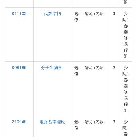
组
011103
代数结构
选
3
少
笔试（闭卷）
修
院1
春
选
修
课
程
组
008185
分子生物学I
选
2
少
笔试（闭卷）
修
院1
春
选
修
课
程
组
210045
电路基本理论
选
3
少
笔试（闭卷）
修
院1
春