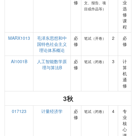
修
业
文、报告、项
选
目或作品等）
修
课
程
MARX1013
毛泽东思想和中
必
2
必
笔试（开卷）
国特色社会主义
修
修
理论体系概论
AI1001B
人工智能数学原
必
3
计
笔试（闭卷）
理与算法B
修
算
机
通
修
3秋
017123
计量经济学
必
4
专
笔试（闭卷）
修
业
核
心
课