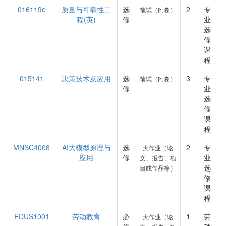
016119e
质量与可靠性工
选
2
专
笔试（闭卷）
程(英)
修
业
选
修
课
程
015141
决策技术及应用
选
3
专
笔试（闭卷）
修
业
选
修
课
程
MNSC4008
AI大模型原理与
选
2
专
大作业（论
应用
修
业
文、报告、项
选
目或作品等）
修
课
程
EDUS1001
劳动教育
必
1
劳
大作业（论