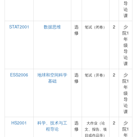
导
论
课
STAT2001
数据思维
选
2
少
笔试（闭卷）
修
院1
年
级
导
论
课
ESS2006
地球和空间科学
选
2
少
笔试（开卷）
基础
修
院1
年
级
导
论
课
HS2001
科学、技术与工
选
2
少
大作业（论
程导论
修
院1
文、报告、项
年
目或作品等）