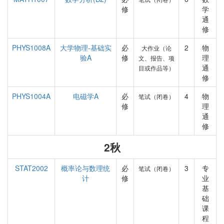
修
学
通
修
PHYS1008A
大学物理-基础实
必
2
物
大作业（论
验A
修
理
文、报告、项
通
目或作品等）
修
PHYS1004A
电磁学A
必
4
物
笔试（闭卷）
修
理
通
修
2秋
STAT2002
概率论与数理统
必
3
专
笔试（闭卷）
计
修
业
基
础
课
程