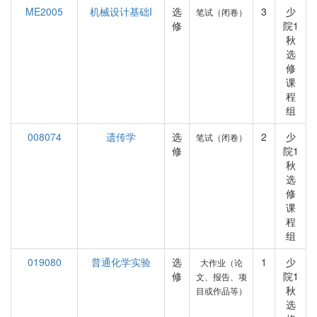
ME2005
机械设计基础I
选
3
少
笔试（闭卷）
修
院1
秋
选
修
课
程
组
008074
遗传学
选
2
少
笔试（闭卷）
修
院1
秋
选
修
课
程
组
019080
普通化学实验
选
1
少
大作业（论
修
院1
文、报告、项
秋
目或作品等）
选