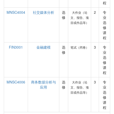
程
MNSC4004
社交媒体分析
选
2
专
大作业（论
修
业
文、报告、项
选
目或作品等）
修
课
程
FIN3001
金融建模
选
3
专
笔试（闭卷）
修
业
选
修
课
程
MNSC4006
商务数据分析与
选
3
专
大作业（论
应用
修
业
文、报告、项
选
目或作品等）
修
课
程