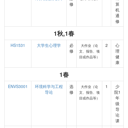
修
算
机
通
修
1秋,1春
HS1531
大学生心理学
必
2
心
大作业（论
修
理
文、报告、项
健
目或作品等）
康
1春
ENVS3001
环境科学与工程
选
1
少
大作业（论
导论
修
院1
文、报告、项
年
目或作品等）
级
导
论
课