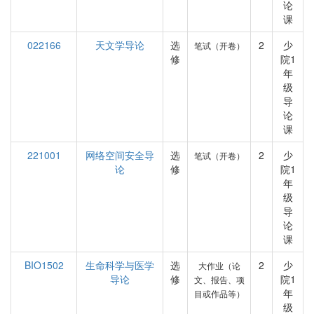
论
课
022166
天文学导论
选
2
少
笔试（开卷）
修
院1
年
级
导
论
课
221001
网络空间安全导
选
2
少
笔试（开卷）
论
修
院1
年
级
导
论
课
BIO1502
生命科学与医学
选
2
少
大作业（论
导论
修
院1
文、报告、项
年
目或作品等）
级