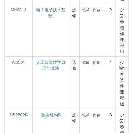
ME2011
电工电子技术基
选
2
少
笔试（闭卷）
础I
修
院1
春
选
修
课
程
组
AI2501
人工智能数学原
选
4
少
笔试（闭卷）
理与算法
修
院1
春
选
修
课
程
组
CS2502B
数据结构B
选
3
少
笔试（闭卷）
修
院1
春
选