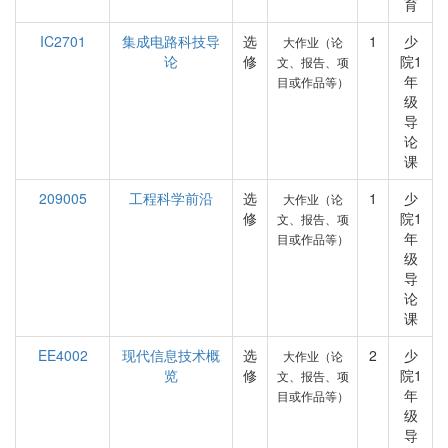
育
IC2701
集成电路科技导
选
1
少
大作业（论
论
修
院1
文、报告、项
年
目或作品等）
级
导
论
课
209005
工程科学前沿
选
1
少
大作业（论
修
院1
文、报告、项
年
目或作品等）
级
导
论
课
EE4002
现代信息技术概
选
2
少
大作业（论
览
修
院1
文、报告、项
年
目或作品等）
级
导