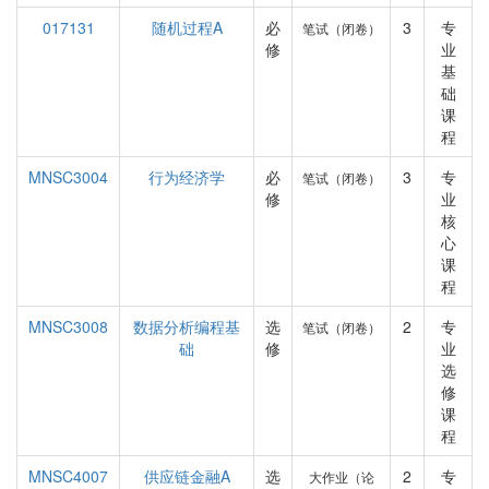
017131
随机过程A
必
3
专
笔试（闭卷）
修
业
基
础
课
程
MNSC3004
行为经济学
必
3
专
笔试（闭卷）
修
业
核
心
课
程
MNSC3008
数据分析编程基
选
2
专
笔试（闭卷）
础
修
业
选
修
课
程
MNSC4007
供应链金融A
选
2
专
大作业（论