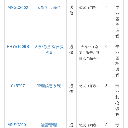
MNSC2002
运筹学I：基础
必
4
专
笔试（闭卷）
修
业
基
础
课
程
PHYS1009B
大学物理-综合实
必
0
专
大作业（论
验B
修
业
文、报告、项
基
目或作品等）
础
课
程
015707
管理信息系统
必
3
专
笔试（开卷）
修
业
核
心
课
程
MNSC3001
运营管理
必
3
专
笔试（闭卷）