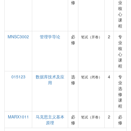
修
业
核
心
课
程
MNSC3002
管理学导论
必
2
专
笔试（开卷）
修
业
核
心
课
程
015123
数据库技术及应
选
4
专
笔试（闭卷）
用
修
业
选
修
课
程
MARX1011
马克思主义基本
必
2
必
笔试（开卷）
原理
修
修