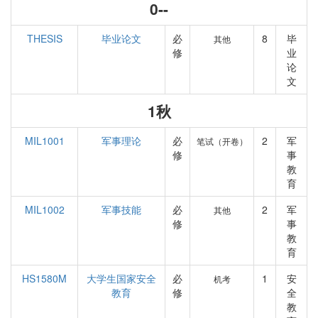
0--
THESIS
毕业论文
必
8
毕
其他
修
业
论
文
1秋
MIL1001
军事理论
必
2
军
笔试（开卷）
修
事
教
育
MIL1002
军事技能
必
2
军
其他
修
事
教
育
HS1580M
大学生国家安全
必
1
安
机考
教育
修
全
教