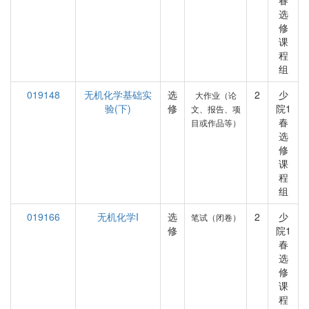
春
选
修
课
程
组
019148
无机化学基础实
选
2
少
大作业（论
验(下)
修
院1
文、报告、项
春
目或作品等）
选
修
课
程
组
019166
无机化学I
选
2
少
笔试（闭卷）
修
院1
春
选
修
课
程