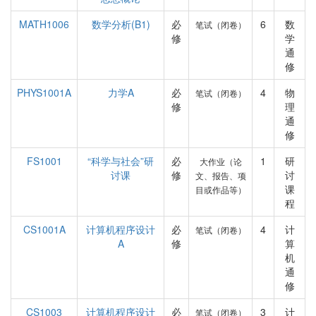
MATH1006
数学分析(B1)
必
6
数
笔试（闭卷）
修
学
通
修
PHYS1001A
力学A
必
4
物
笔试（闭卷）
修
理
通
修
FS1001
“科学与社会”研
必
1
研
大作业（论
讨课
修
讨
文、报告、项
课
目或作品等）
程
CS1001A
计算机程序设计
必
4
计
笔试（闭卷）
A
修
算
机
通
修
CS1003
计算机程序设计
必
3
计
笔试（闭卷）