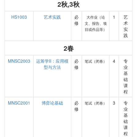
2秋,3秋
HS1003
艺术实践
必
1
艺
大作业（论
修
术
文、报告、项
实
目或作品等）
践
2春
MNSC2003
运筹学II：应用模
必
4
专
笔试（闭卷）
型与方法
修
业
基
础
课
程
MNSC2001
博弈论基础
必
3
专
笔试（闭卷）
修
业
基
础
课
程