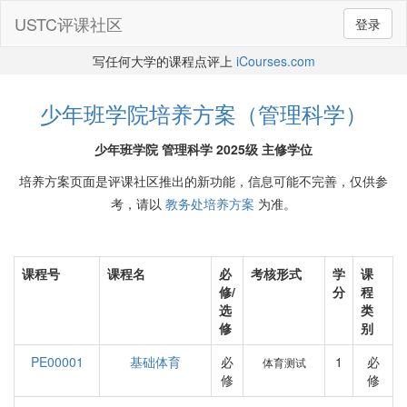
USTC评课社区
登录
写任何大学的课程点评上
iCourses.com
少年班学院培养方案（管理科学）
少年班学院 管理科学 2025级 主修学位
培养方案页面是评课社区推出的新功能，信息可能不完善，仅供参
考，请以
教务处培养方案
为准。
课程号
课程名
必
考核形式
学
课
修/
分
程
选
类
修
别
PE00001
基础体育
必
1
必
体育测试
修
修