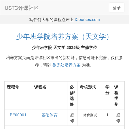
USTC评课社区
登录
写任何大学的课程点评上
iCourses.com
少年班学院培养方案（天文学）
少年班学院 天文学 2025级 主修学位
培养方案页面是评课社区推出的新功能，信息可能不完善，仅供参
考，请以
教务处培养方案
为准。
课程号
课程名
必
考核形式
学
课
修/
分
程
选
类
修
别
PE00001
基础体育
必
1
必
体育测试
修
修