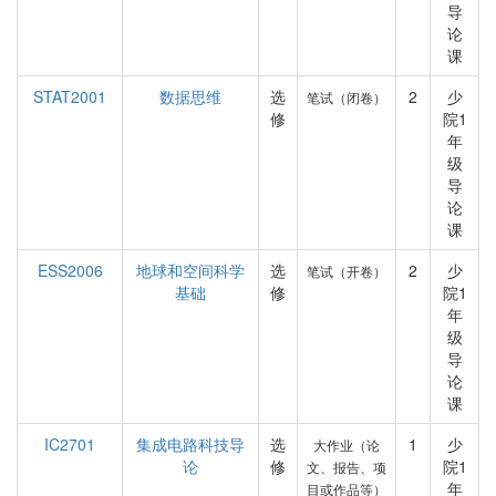
导
论
课
STAT2001
数据思维
选
2
少
笔试（闭卷）
修
院1
年
级
导
论
课
ESS2006
地球和空间科学
选
2
少
笔试（开卷）
基础
修
院1
年
级
导
论
课
IC2701
集成电路科技导
选
1
少
大作业（论
论
修
院1
文、报告、项
年
目或作品等）