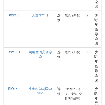
论
课
022166
天文学导论
选
2
少
笔试（开卷）
修
院1
年
级
导
论
课
221001
网络空间安全导
选
2
少
笔试（开卷）
论
修
院1
年
级
导
论
课
BIO1502
生命科学与医学
选
2
少
大作业（论
导论
修
院1
文、报告、项
年
目或作品等）
级