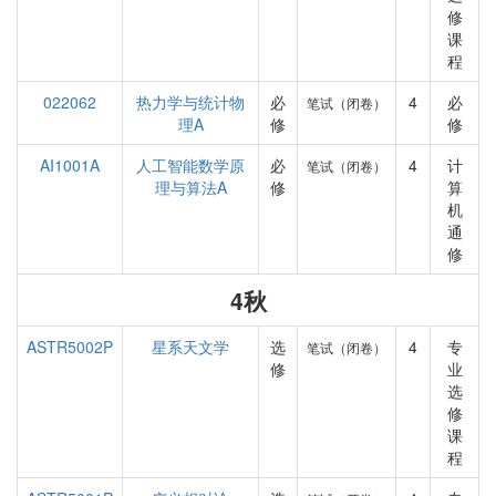
修
课
程
022062
热力学与统计物
必
4
必
笔试（闭卷）
理A
修
修
AI1001A
人工智能数学原
必
4
计
笔试（闭卷）
理与算法A
修
算
机
通
修
4秋
ASTR5002P
星系天文学
选
4
专
笔试（闭卷）
修
业
选
修
课
程