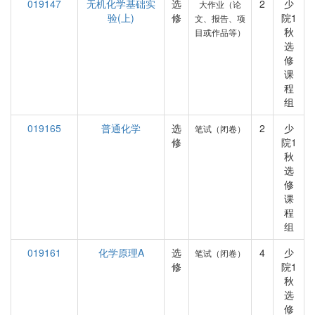
019147
无机化学基础实
选
2
少
大作业（论
验(上)
修
院1
文、报告、项
秋
目或作品等）
选
修
课
程
组
019165
普通化学
选
2
少
笔试（闭卷）
修
院1
秋
选
修
课
程
组
019161
化学原理A
选
4
少
笔试（闭卷）
修
院1
秋
选
修