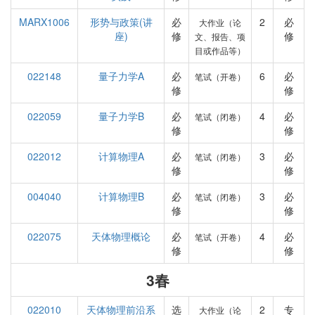
MARX1006
形势与政策(讲
必
2
必
大作业（论
座)
修
修
文、报告、项
目或作品等）
022148
量子力学A
必
6
必
笔试（开卷）
修
修
022059
量子力学B
必
4
必
笔试（闭卷）
修
修
022012
计算物理A
必
3
必
笔试（闭卷）
修
修
004040
计算物理B
必
3
必
笔试（闭卷）
修
修
022075
天体物理概论
必
4
必
笔试（开卷）
修
修
3春
022010
天体物理前沿系
选
2
专
大作业（论