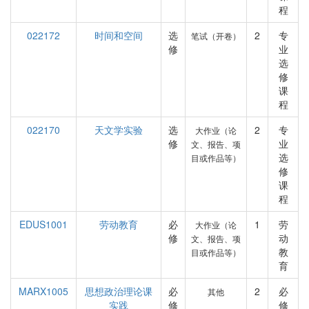
程
022172
时间和空间
选
2
专
笔试（开卷）
修
业
选
修
课
程
022170
天文学实验
选
2
专
大作业（论
修
业
文、报告、项
选
目或作品等）
修
课
程
EDUS1001
劳动教育
必
1
劳
大作业（论
修
动
文、报告、项
教
目或作品等）
育
MARX1005
思想政治理论课
必
2
必
其他
实践
修
修