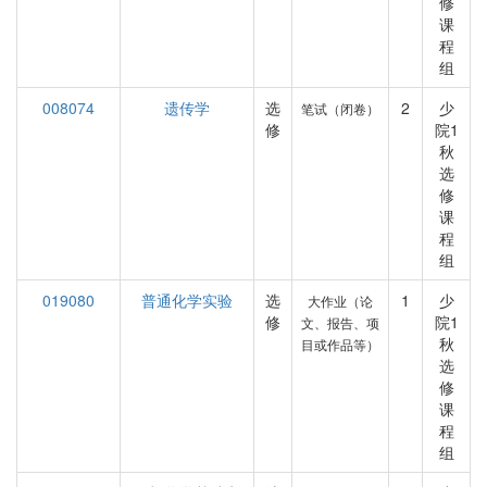
修
课
程
组
008074
遗传学
选
2
少
笔试（闭卷）
修
院1
秋
选
修
课
程
组
019080
普通化学实验
选
1
少
大作业（论
修
院1
文、报告、项
秋
目或作品等）
选
修
课
程
组