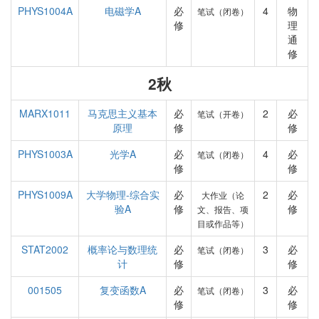
PHYS1004A
电磁学A
必
4
物
笔试（闭卷）
修
理
通
修
2秋
MARX1011
马克思主义基本
必
2
必
笔试（开卷）
原理
修
修
PHYS1003A
光学A
必
4
必
笔试（闭卷）
修
修
PHYS1009A
大学物理-综合实
必
2
必
大作业（论
验A
修
修
文、报告、项
目或作品等）
STAT2002
概率论与数理统
必
3
必
笔试（闭卷）
计
修
修
001505
复变函数A
必
3
必
笔试（闭卷）
修
修