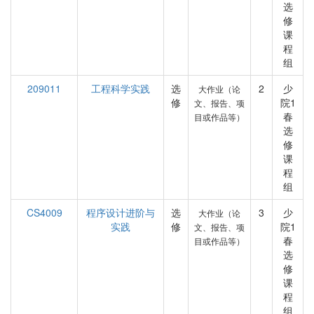
选
修
课
程
组
209011
工程科学实践
选
2
少
大作业（论
修
院1
文、报告、项
春
目或作品等）
选
修
课
程
组
CS4009
程序设计进阶与
选
3
少
大作业（论
实践
修
院1
文、报告、项
春
目或作品等）
选
修
课
程
组