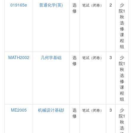
019165e
普通化学(英)
选
2
少
笔试（闭卷）
修
院1
秋
选
修
课
程
组
MATH2002
几何学基础
选
3
少
笔试（闭卷）
修
院1
秋
选
修
课
程
组
ME2005
机械设计基础I
选
3
少
笔试（闭卷）
修
院1
秋
选