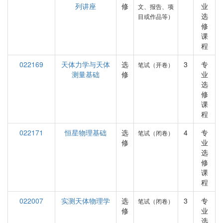
列讲座
修
业
文、报告、项
选
目或作品等）
修
课
程
022169
天体力学与天体
选
3
专
笔试（开卷）
测量基础
修
业
选
修
课
程
022171
恒星物理基础
选
4
专
笔试（闭卷）
修
业
选
修
课
程
022007
实测天体物理学
选
3
专
笔试（闭卷）
修
业
选