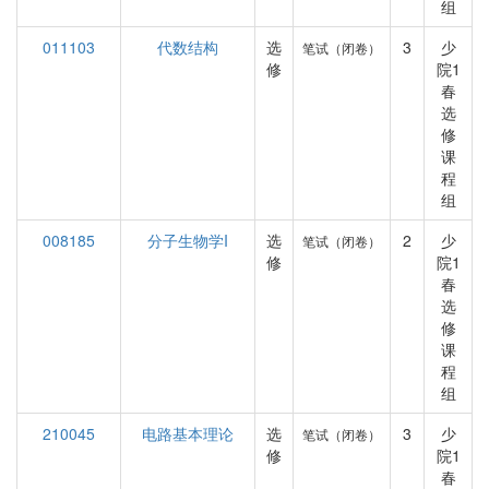
组
011103
代数结构
选
3
少
笔试（闭卷）
修
院1
春
选
修
课
程
组
008185
分子生物学I
选
2
少
笔试（闭卷）
修
院1
春
选
修
课
程
组
210045
电路基本理论
选
3
少
笔试（闭卷）
修
院1
春