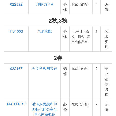
022392
理论力学A
必
4
必
笔试（闭卷）
修
修
2秋,3秋
HS1003
艺术实践
必
1
艺
大作业（论
修
术
文、报告、项
实
目或作品等）
践
2春
022167
天文学观测实践
选
2
专
笔试（闭卷）
修
业
选
修
课
程
MARX1013
毛泽东思想和中
必
2
必
笔试（开卷）
国特色社会主义
修
修
理论体系概论