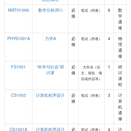
MATH1006
数学分析(B1)
必
6
数
笔试（闭卷）
修
学
通
修
PHYS1001A
力学A
必
4
物
笔试（闭卷）
修
理
通
修
FS1001
“科学与社会”研
必
1
研
大作业（论
讨课
修
讨
文、报告、项
课
目或作品等）
程
CS1003
计算机程序设计
必
3
计
笔试（闭卷）
修
算
机
通
修
CS1001A
计算机程序设计
必
4
计
笔试（闭卷）