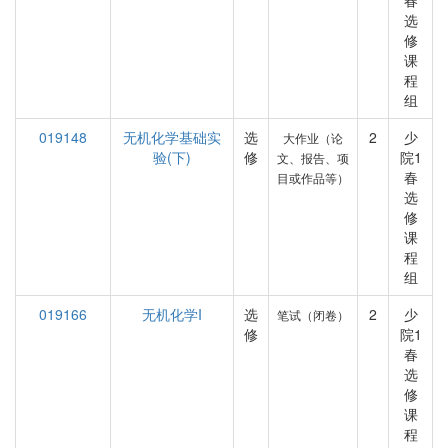
春
选
修
课
程
组
019148
无机化学基础实
选
2
少
大作业（论
验(下)
修
院1
文、报告、项
春
目或作品等）
选
修
课
程
组
019166
无机化学I
选
2
少
笔试（闭卷）
修
院1
春
选
修
课
程