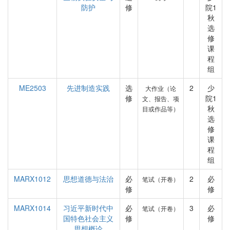
防护
修
院1
秋
选
修
课
程
组
ME2503
先进制造实践
选
2
少
大作业（论
修
院1
文、报告、项
秋
目或作品等）
选
修
课
程
组
MARX1012
思想道德与法治
必
2
必
笔试（开卷）
修
修
MARX1014
习近平新时代中
必
3
必
笔试（开卷）
国特色社会主义
修
修
思想概论