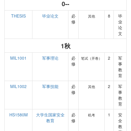
0--
THESIS
毕业论文
必
8
毕
其他
修
业
论
文
1秋
MIL1001
军事理论
必
2
军
笔试（开卷）
修
事
教
育
MIL1002
军事技能
必
2
军
其他
修
事
教
育
HS1580M
大学生国家安全
必
1
安
机考
教育
修
全
教