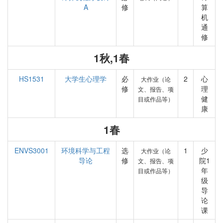
A
修
算
机
通
修
1秋,1春
HS1531
大学生心理学
必
2
心
大作业（论
修
理
文、报告、项
健
目或作品等）
康
1春
ENVS3001
环境科学与工程
选
1
少
大作业（论
导论
修
院1
文、报告、项
年
目或作品等）
级
导
论
课