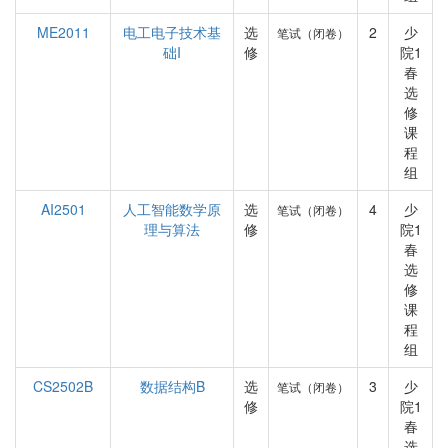
ME2011
电工电子技术基
选
2
少
笔试（闭卷）
础I
修
院1
春
选
修
课
程
组
AI2501
人工智能数学原
选
4
少
笔试（闭卷）
理与算法
修
院1
春
选
修
课
程
组
CS2502B
数据结构B
选
3
少
笔试（闭卷）
修
院1
春
选