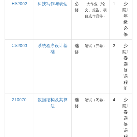
HS2002
科技写作与表达
必
1
少
大作业（论
修
院1
文、报告、项
年
目或作品等）
级
必
修
CS2003
系统程序设计基
选
2
少
笔试（开卷）
础
修
院1
春
选
修
课
程
组
210070
数据结构及其算
选
4
少
笔试（闭卷）
法
修
院1
春
选
修
课
程