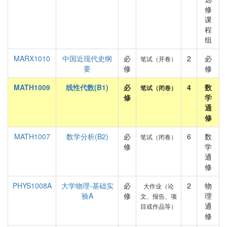
修
课
程
组
MARX1010
中国近现代史纲
必
2
必
笔试（开卷）
要
修
修
MATH1009
线性代数(B1)
必
4
数
笔试（闭卷）
修
学
通
修
MATH1007
数学分析(B2)
必
6
数
笔试（闭卷）
修
学
通
修
PHYS1008A
大学物理-基础实
必
2
物
大作业（论
验A
修
理
文、报告、项
通
目或作品等）
修