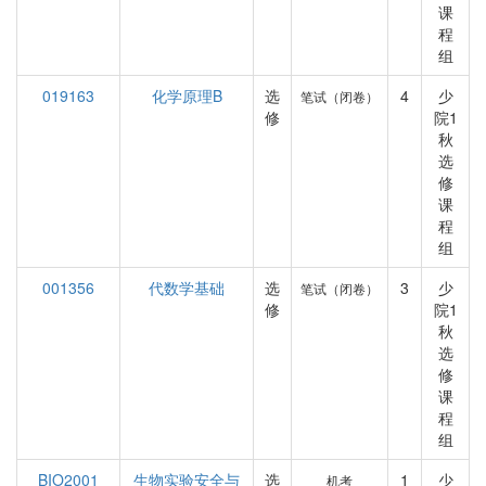
课
程
组
019163
化学原理B
选
4
少
笔试（闭卷）
修
院1
秋
选
修
课
程
组
001356
代数学基础
选
3
少
笔试（闭卷）
修
院1
秋
选
修
课
程
组
BIO2001
生物实验安全与
选
1
少
机考