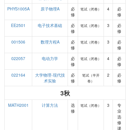
PHYS1005A
原子物理A
必
4
必
笔试（闭卷）
修
修
EE2501
电子技术基础
必
3
必
笔试（闭卷）
修
修
001506
数理方程A
必
3
必
笔试（闭卷）
修
修
022057
电动力学
必
4
必
笔试（闭卷）
修
修
022164
大学物理-现代技
必
2
必
笔试（半开
术实验
修
修
卷）
3秋
MATH2001
计算方法
选
3
专
笔试（闭卷）
修
业
选
修
课