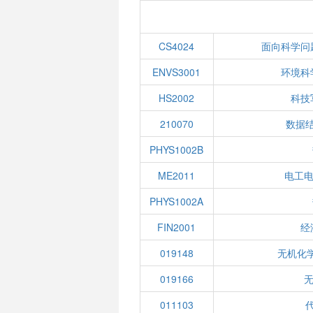
CS4024
面向科学问
ENVS3001
环境科
HS2002
科技
210070
数据
PHYS1002B
ME2011
电工电
PHYS1002A
FIN2001
经
019148
无机化学
019166
无
011103