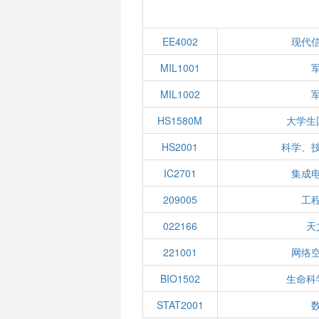
EE4002
现代
MIL1001
MIL1002
HS1580M
大学生
HS2001
科学、
IC2701
集成
209005
工
022166
天
221001
网络
BIO1502
生命科
STAT2001