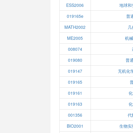
ESS2006
地球和
019165e
普通
MATH2002
几
ME2005
机械
008074
019080
普
019147
无机化学
019165
019161
化
019163
化
001356
代
BIO2001
生物实