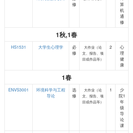
修
算
机
通
修
1秋,1春
HS1531
大学生心理学
必
2
心
大作业（论
修
理
文、报告、项
健
目或作品等）
康
1春
ENVS3001
环境科学与工程
选
1
少
大作业（论
导论
修
院1
文、报告、项
年
目或作品等）
级
导
论
课