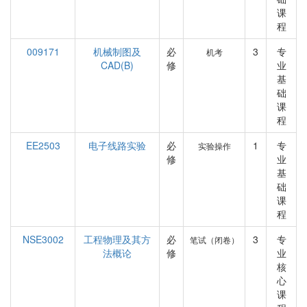
课
程
009171
机械制图及
必
3
专
机考
CAD(B)
修
业
基
础
课
程
EE2503
电子线路实验
必
1
专
实验操作
修
业
基
础
课
程
NSE3002
工程物理及其方
必
3
专
笔试（闭卷）
法概论
修
业
核
心
课