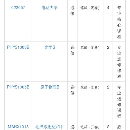
022057
电动力学
必
4
专
笔试（闭卷）
修
业
核
心
课
程
PHYS1003B
光学B
选
2
专
笔试（闭卷）
修
业
选
修
课
程
PHYS1005B
原子物理B
选
2
专
笔试（闭卷）
修
业
选
修
课
程
MARX1013
毛泽东思想和中
必
2
必
笔试（开卷）