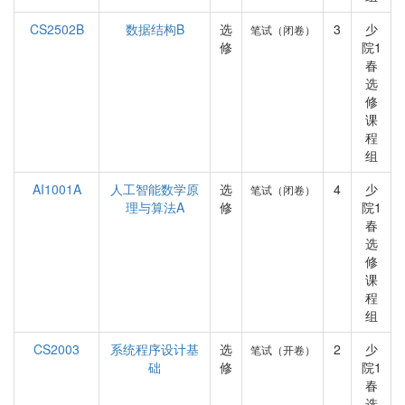
CS2502B
数据结构B
选
3
少
笔试（闭卷）
修
院1
春
选
修
课
程
组
AI1001A
人工智能数学原
选
4
少
笔试（闭卷）
理与算法A
修
院1
春
选
修
课
程
组
CS2003
系统程序设计基
选
2
少
笔试（开卷）
础
修
院1
春
选