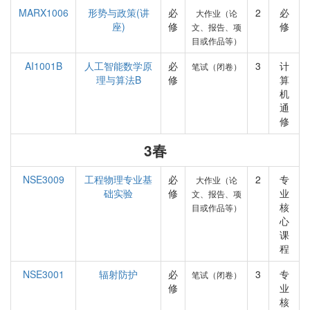
MARX1006
形势与政策(讲
必
2
必
大作业（论
座)
修
修
文、报告、项
目或作品等）
AI1001B
人工智能数学原
必
3
计
笔试（闭卷）
理与算法B
修
算
机
通
修
3春
NSE3009
工程物理专业基
必
2
专
大作业（论
础实验
修
业
文、报告、项
核
目或作品等）
心
课
程
NSE3001
辐射防护
必
3
专
笔试（闭卷）
修
业
核