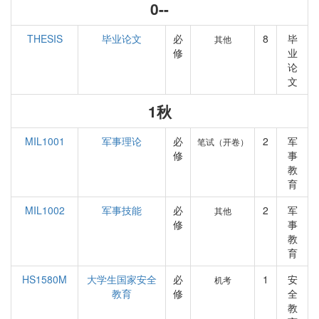
0--
THESIS
毕业论文
必
8
毕
其他
修
业
论
文
1秋
MIL1001
军事理论
必
2
军
笔试（开卷）
修
事
教
育
MIL1002
军事技能
必
2
军
其他
修
事
教
育
HS1580M
大学生国家安全
必
1
安
机考
教育
修
全
教