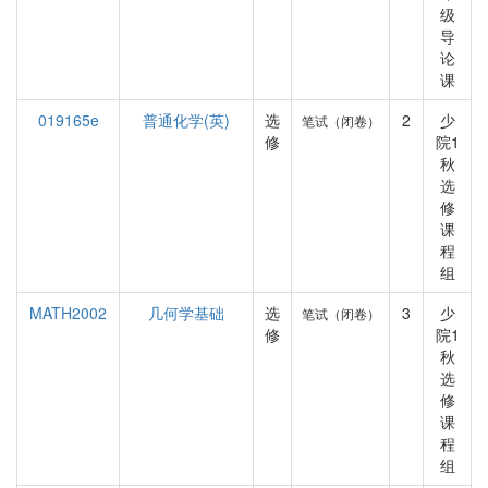
级
导
论
课
019165e
普通化学(英)
选
2
少
笔试（闭卷）
修
院1
秋
选
修
课
程
组
MATH2002
几何学基础
选
3
少
笔试（闭卷）
修
院1
秋
选
修
课
程
组