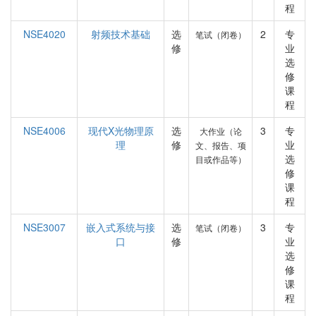
程
NSE4020
射频技术基础
选
2
专
笔试（闭卷）
修
业
选
修
课
程
NSE4006
现代X光物理原
选
3
专
大作业（论
理
修
业
文、报告、项
选
目或作品等）
修
课
程
NSE3007
嵌入式系统与接
选
3
专
笔试（闭卷）
口
修
业
选
修
课
程