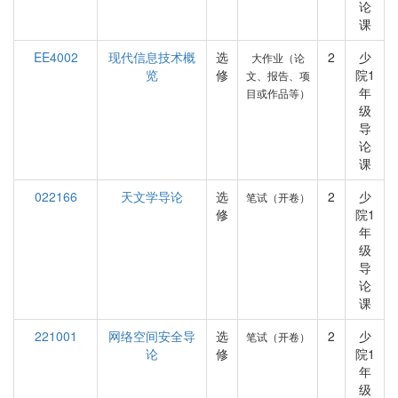
论
课
EE4002
现代信息技术概
选
2
少
大作业（论
览
修
院1
文、报告、项
年
目或作品等）
级
导
论
课
022166
天文学导论
选
2
少
笔试（开卷）
修
院1
年
级
导
论
课
221001
网络空间安全导
选
2
少
笔试（开卷）
论
修
院1
年
级