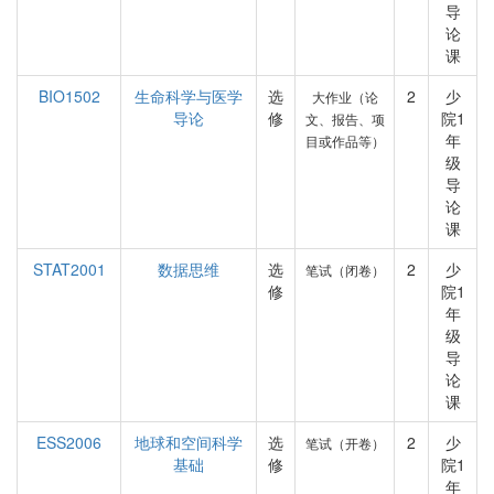
导
论
课
BIO1502
生命科学与医学
选
2
少
大作业（论
导论
修
院1
文、报告、项
年
目或作品等）
级
导
论
课
STAT2001
数据思维
选
2
少
笔试（闭卷）
修
院1
年
级
导
论
课
ESS2006
地球和空间科学
选
2
少
笔试（开卷）
基础
修
院1
年