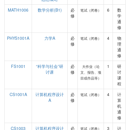
MATH1006
数学分析(B1)
必
6
数
笔试（闭卷）
修
学
通
修
PHYS1001A
力学A
必
4
物
笔试（闭卷）
修
理
通
修
FS1001
“科学与社会”研
必
1
研
大作业（论
讨课
修
讨
文、报告、项
课
目或作品等）
程
CS1001A
计算机程序设计
必
4
计
笔试（闭卷）
A
修
算
机
通
修
CS1003
计算机程序设计
必
3
计
笔试（闭卷）