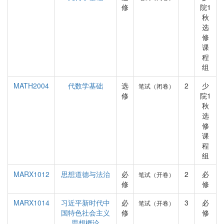
修
院1
秋
选
修
课
程
组
MATH2004
代数学基础
选
2
少
笔试（闭卷）
修
院1
秋
选
修
课
程
组
MARX1012
思想道德与法治
必
2
必
笔试（开卷）
修
修
MARX1014
习近平新时代中
必
3
必
笔试（开卷）
国特色社会主义
修
修
思想概论