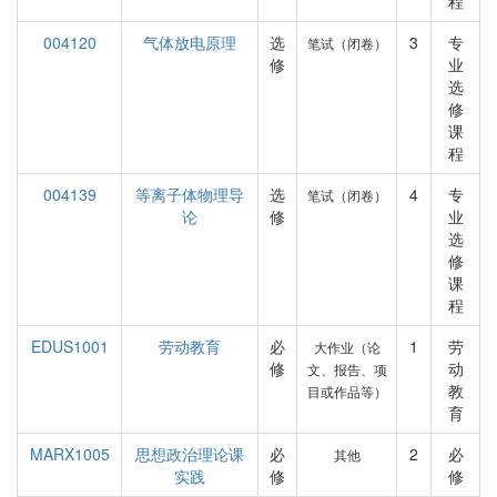
程
004120
气体放电原理
选
3
专
笔试（闭卷）
修
业
选
修
课
程
004139
等离子体物理导
选
4
专
笔试（闭卷）
论
修
业
选
修
课
程
EDUS1001
劳动教育
必
1
劳
大作业（论
修
动
文、报告、项
教
目或作品等）
育
MARX1005
思想政治理论课
必
2
必
其他
实践
修
修