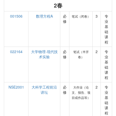
2春
001506
数理方程A
必
3
专
笔试（闭卷）
修
业
基
础
课
程
022164
大学物理-现代技
必
2
专
笔试（半开
术实验
修
业
卷）
基
础
课
程
NSE2001
大科学工程前沿
必
2
专
大作业（论
讲坛
修
业
文、报告、项
基
目或作品等）
础
课
程