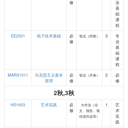
修
业
基
础
课
程
EE2501
电子技术基础
必
3
专
笔试（闭卷）
修
业
基
础
课
程
MARX1011
马克思主义基本
必
2
必
笔试（开卷）
原理
修
修
2秋,3秋
HS1003
艺术实践
必
1
艺
大作业（论
修
术
文、报告、项
实
目或作品等）
践