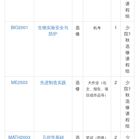
课
程
组
BIO2001
生物实验安全与
选
1
少
机考
防护
修
院1
秋
选
修
课
程
组
ME2503
先进制造实践
选
2
少
大作业（论
修
院1
文、报告、项
秋
目或作品等）
选
修
课
程
组
MATH2003
几何学基础
选
2
少
笔试（闭卷）