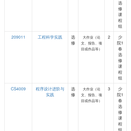
选
修
课
程
组
209011
工程科学实践
选
2
少
大作业（论
修
院1
文、报告、项
春
目或作品等）
选
修
课
程
组
CS4009
程序设计进阶与
选
3
少
大作业（论
实践
修
院1
文、报告、项
春
目或作品等）
选
修
课
程
组