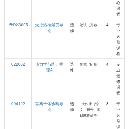
心
课
程
PHYS3005
受控热核聚变导
选
4
专
笔试（开卷）
论
修
业
选
修
课
程
022062
热力学与统计物
选
4
专
笔试（闭卷）
理A
修
业
选
修
课
程
004122
等离子体诊断导
选
3
专
大作业（论
论
修
业
文、报告、项
选
目或作品等）
修
课