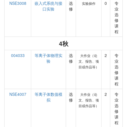
NSE3008
嵌入式系统与接
选
0
专
实验操作
口实验
修
业
选
修
课
程
4秋
004033
等离子体物理实
选
2
专
大作业（论
验
修
业
文、报告、项
选
目或作品等）
修
课
程
NSE4007
等离子体数值模
选
2
专
大作业（论
拟
修
业
文、报告、项
选
目或作品等）
修
课
程