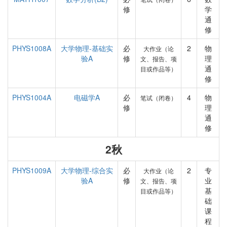
修
学
通
修
PHYS1008A
大学物理-基础实
必
2
物
大作业（论
验A
修
理
文、报告、项
通
目或作品等）
修
PHYS1004A
电磁学A
必
4
物
笔试（闭卷）
修
理
通
修
2秋
PHYS1009A
大学物理-综合实
必
2
专
大作业（论
验A
修
业
文、报告、项
基
目或作品等）
础
课
程