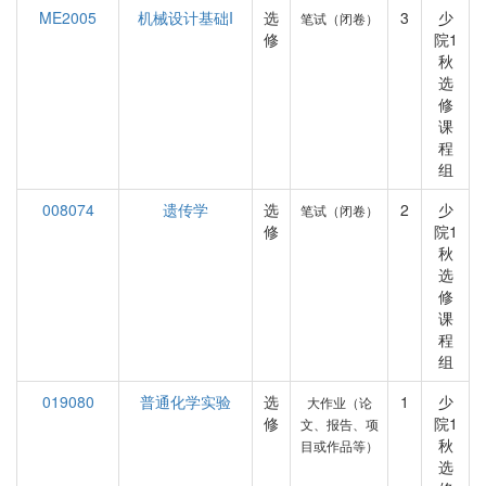
ME2005
机械设计基础I
选
3
少
笔试（闭卷）
修
院1
秋
选
修
课
程
组
008074
遗传学
选
2
少
笔试（闭卷）
修
院1
秋
选
修
课
程
组
019080
普通化学实验
选
1
少
大作业（论
修
院1
文、报告、项
秋
目或作品等）
选