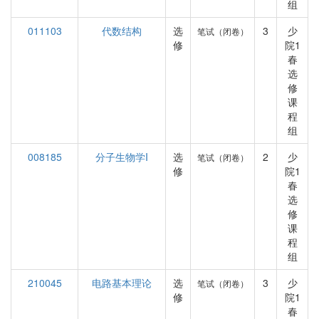
组
011103
代数结构
选
3
少
笔试（闭卷）
修
院1
春
选
修
课
程
组
008185
分子生物学I
选
2
少
笔试（闭卷）
修
院1
春
选
修
课
程
组
210045
电路基本理论
选
3
少
笔试（闭卷）
修
院1
春