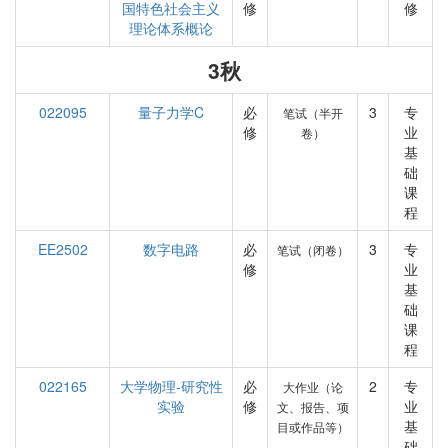
国特色社会主义
修
修
理论体系概论
3秋
022095
量子力学C
必
3
专
笔试（半开
修
业
卷）
基
础
课
程
EE2502
数字电路
必
3
专
笔试（闭卷）
修
业
基
础
课
程
022165
大学物理-研究性
必
2
专
大作业（论
实验
修
业
文、报告、项
基
目或作品等）
础