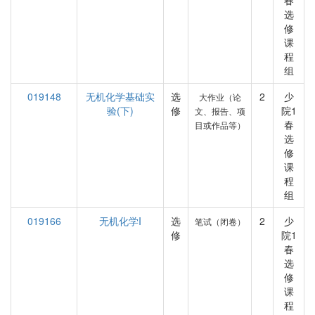
春
选
修
课
程
组
019148
无机化学基础实
选
2
少
大作业（论
验(下)
修
院1
文、报告、项
春
目或作品等）
选
修
课
程
组
019166
无机化学I
选
2
少
笔试（闭卷）
修
院1
春
选
修
课
程