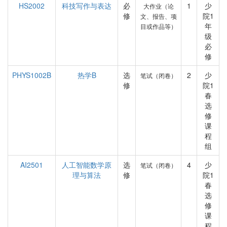
HS2002
科技写作与表达
必
1
少
大作业（论
修
院1
文、报告、项
年
目或作品等）
级
必
修
PHYS1002B
热学B
选
2
少
笔试（闭卷）
修
院1
春
选
修
课
程
组
AI2501
人工智能数学原
选
4
少
笔试（闭卷）
理与算法
修
院1
春
选
修
课
程