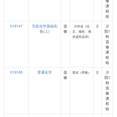
修
课
程
组
019147
无机化学基础实
选
2
少
大作业（论
验(上)
修
院1
文、报告、项
秋
目或作品等）
选
修
课
程
组
019165
普通化学
选
2
少
笔试（闭卷）
修
院1
秋
选
修
课
程
组