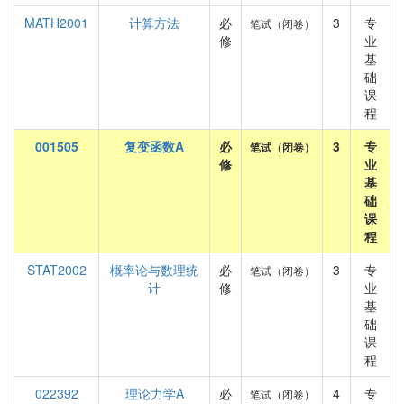
MATH2001
计算方法
必
3
专
笔试（闭卷）
修
业
基
础
课
程
001505
复变函数A
必
3
专
笔试（闭卷）
修
业
基
础
课
程
STAT2002
概率论与数理统
必
3
专
笔试（闭卷）
计
修
业
基
础
课
程
022392
理论力学A
必
4
专
笔试（闭卷）