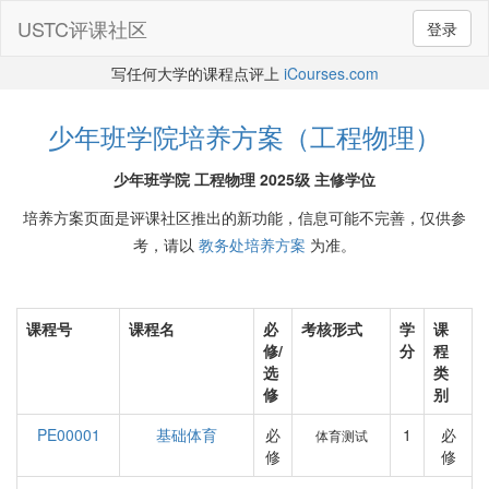
USTC评课社区
登录
写任何大学的课程点评上
iCourses.com
少年班学院培养方案（工程物理）
少年班学院 工程物理 2025级 主修学位
培养方案页面是评课社区推出的新功能，信息可能不完善，仅供参
考，请以
教务处培养方案
为准。
课程号
课程名
必
考核形式
学
课
修/
分
程
选
类
修
别
PE00001
基础体育
必
1
必
体育测试
修
修