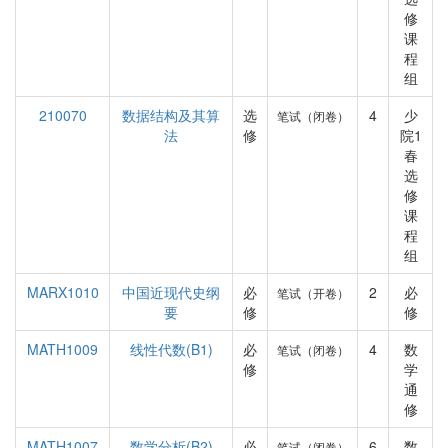
修
课
程
组
210070
数据结构及其算
选
4
少
笔试（闭卷）
法
修
院1
春
选
修
课
程
组
MARX1010
中国近现代史纲
必
2
必
笔试（开卷）
要
修
修
MATH1009
线性代数(B1)
必
4
数
笔试（闭卷）
修
学
通
修
MATH1007
数学分析(B2)
必
6
数
笔试（闭卷）