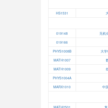
HS1531
019148
无机
019166
PHYS1008B
大学
MATH1007
MATH1009
PHYS1004A
MARX1010
中
MATH2501
复