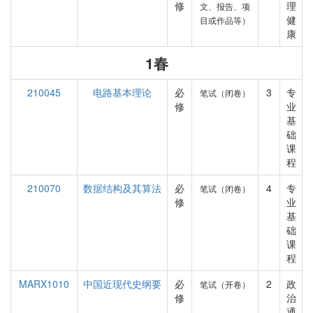
修
理
文、报告、项
健
目或作品等）
康
1春
210045
电路基本理论
必
3
专
笔试（闭卷）
修
业
基
础
课
程
210070
数据结构及其算法
必
4
专
笔试（闭卷）
修
业
基
础
课
程
MARX1010
中国近现代史纲要
必
2
政
笔试（开卷）
修
治
通