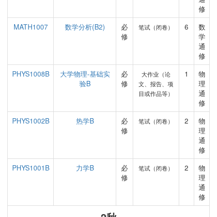
修
MATH1007
数学分析(B2)
必
6
数
笔试（闭卷）
修
学
通
修
PHYS1008B
大学物理-基础实
必
1
物
大作业（论
验B
修
理
文、报告、项
通
目或作品等）
修
PHYS1002B
热学B
必
2
物
笔试（闭卷）
修
理
通
修
PHYS1001B
力学B
必
2
物
笔试（闭卷）
修
理
通
修