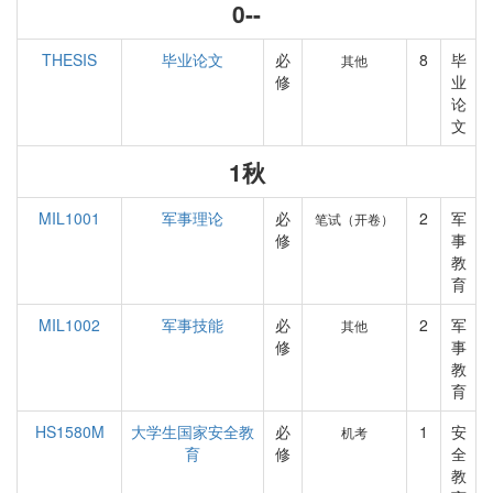
0--
THESIS
毕业论文
必
8
毕
其他
修
业
论
文
1秋
MIL1001
军事理论
必
2
军
笔试（开卷）
修
事
教
育
MIL1002
军事技能
必
2
军
其他
修
事
教
育
HS1580M
大学生国家安全教
必
1
安
机考
育
修
全
教