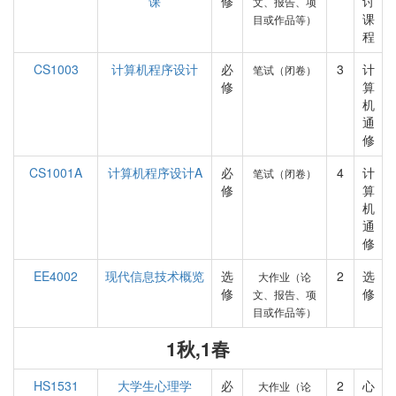
课
修
讨
文、报告、项
课
目或作品等）
程
CS1003
计算机程序设计
必
3
计
笔试（闭卷）
修
算
机
通
修
CS1001A
计算机程序设计A
必
4
计
笔试（闭卷）
修
算
机
通
修
EE4002
现代信息技术概览
选
2
选
大作业（论
修
修
文、报告、项
目或作品等）
1秋,1春
HS1531
大学生心理学
必
2
心
大作业（论