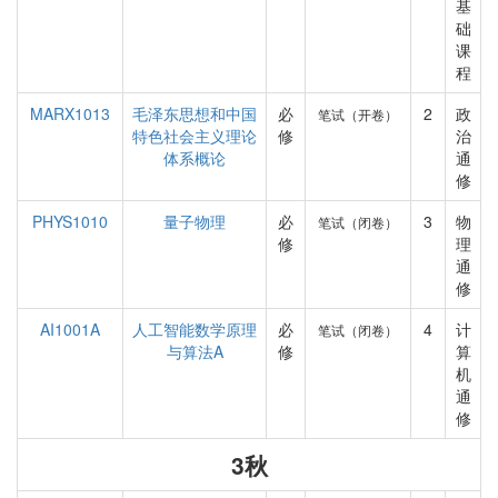
基
础
课
程
MARX1013
毛泽东思想和中国
必
2
政
笔试（开卷）
特色社会主义理论
修
治
体系概论
通
修
PHYS1010
量子物理
必
3
物
笔试（闭卷）
修
理
通
修
AI1001A
人工智能数学原理
必
4
计
笔试（闭卷）
与算法A
修
算
机
通
修
3秋