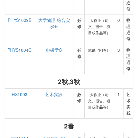
通
修
PHYS1009B
大学物理-综合实
必
0
物
大作业（论
验B
修
理
文、报告、项
通
目或作品等）
修
PHYS1004C
电磁学C
必
3
物
笔试（闭卷）
修
理
通
修
2秋,3秋
HS1003
艺术实践
必
1
艺
大作业（论
修
术
文、报告、项
实
目或作品等）
践
2春