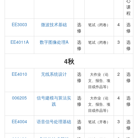
心
课
程
EE3003
微波技术基础
选
4
选
笔试（闭卷）
修
修
EE4011A
数字图像处理A
选
3
选
笔试（闭卷）
修
修
4秋
EE4010
无线系统设计
选
2
选
大作业（论
修
修
文、报告、项
目或作品等）
006205
信号建模与算法实
选
4
选
大作业（论
践
修
修
文、报告、项
目或作品等）
EE4004
语音信号处理基础
选
3
选
笔试（开卷）
修
修