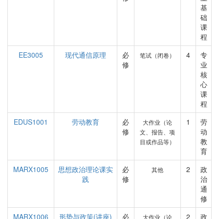
基
础
课
程
EE3005
现代通信原理
必
4
专
笔试（闭卷）
修
业
核
心
课
程
EDUS1001
劳动教育
必
1
劳
大作业（论
修
动
文、报告、项
教
目或作品等）
育
MARX1005
思想政治理论课实
必
2
政
其他
践
修
治
通
修
MARX1006
形势与政策(讲座)
必
2
政
大作业（论