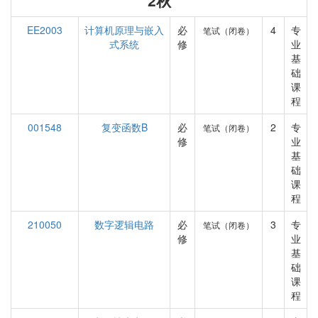
2秋
EE2003
计算机原理与嵌入
必
4
专
笔试（闭卷）
式系统
修
业
基
础
课
程
001548
复变函数B
必
2
专
笔试（闭卷）
修
业
基
础
课
程
210050
数字逻辑电路
必
3
专
笔试（闭卷）
修
业
基
础
课
程