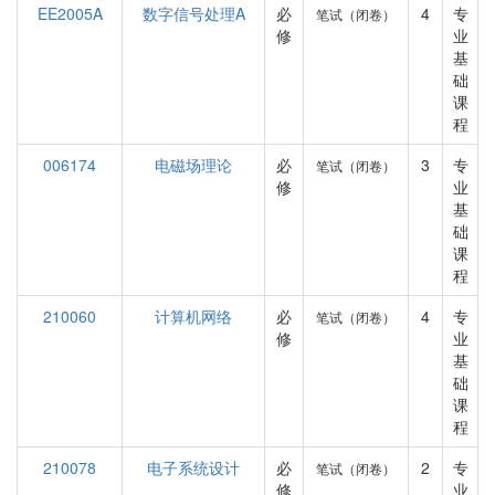
EE2005A
数字信号处理A
必
4
专
笔试（闭卷）
修
业
基
础
课
程
006174
电磁场理论
必
3
专
笔试（闭卷）
修
业
基
础
课
程
210060
计算机网络
必
4
专
笔试（闭卷）
修
业
基
础
课
程
210078
电子系统设计
必
2
专
笔试（闭卷）
修
业