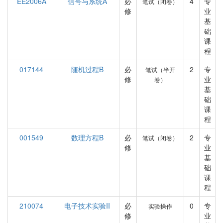
EE2006A
信号与系统A
必
4
专
笔试（闭卷）
修
业
基
础
课
程
017144
随机过程B
必
2
专
笔试（半开
修
业
卷）
基
础
课
程
001549
数理方程B
必
2
专
笔试（闭卷）
修
业
基
础
课
程
210074
电子技术实验II
必
0
专
实验操作
修
业