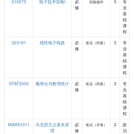
210073
电子技术实验I
必
0
专
实验操作
修
业
基
础
课
程
023181
线性电子线路
必
3
专
笔试（闭卷）
修
业
基
础
课
程
STAT2002
概率论与数理统计
必
3
专
笔试（闭卷）
修
业
基
础
课
程
MARX1011
马克思主义基本原
必
2
政
笔试（开卷）
理
修
治