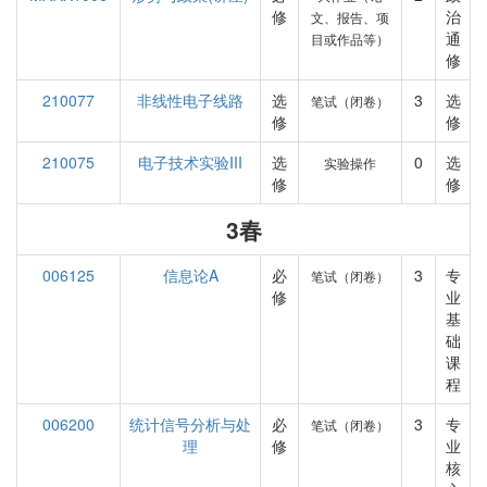
修
治
文、报告、项
通
目或作品等）
修
210077
非线性电子线路
选
3
选
笔试（闭卷）
修
修
210075
电子技术实验III
选
0
选
实验操作
修
修
3春
006125
信息论A
必
3
专
笔试（闭卷）
修
业
基
础
课
程
006200
统计信号分析与处
必
3
专
笔试（闭卷）
理
修
业
核