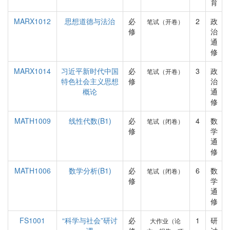
育
MARX1012
思想道德与法治
必
2
政
笔试（开卷）
修
治
通
修
MARX1014
习近平新时代中国
必
3
政
笔试（开卷）
特色社会主义思想
修
治
概论
通
修
MATH1009
线性代数(B1)
必
4
数
笔试（闭卷）
修
学
通
修
MATH1006
数学分析(B1)
必
6
数
笔试（闭卷）
修
学
通
修
FS1001
“科学与社会”研讨
必
1
研
大作业（论