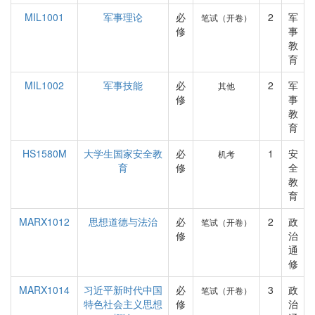
MIL1001
军事理论
必
2
军
笔试（开卷）
修
事
教
育
MIL1002
军事技能
必
2
军
其他
修
事
教
育
HS1580M
大学生国家安全教
必
1
安
机考
育
修
全
教
育
MARX1012
思想道德与法治
必
2
政
笔试（开卷）
修
治
通
修
MARX1014
习近平新时代中国
必
3
政
笔试（开卷）
特色社会主义思想
修
治