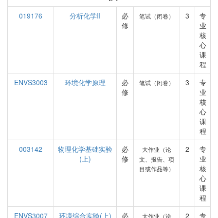
019176
分析化学II
必
3
专
笔试（闭卷）
修
业
核
心
课
程
ENVS3003
环境化学原理
必
3
专
笔试（闭卷）
修
业
核
心
课
程
003142
物理化学基础实验
必
2
专
大作业（论
(上)
修
业
文、报告、项
核
目或作品等）
心
课
程
ENVS3007
环境综合实验(上)
必
2
专
大作业（论