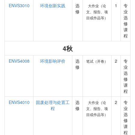
ENVS3010
环境创新实践
选
1
专
大作业（论
修
业
文、报告、项
选
目或作品等）
修
课
程
4秋
ENVS4008
环境影响评价
选
2
专
笔试（开卷）
修
业
选
修
课
程
ENVS4010
固废处理与处置工
选
2
专
大作业（论
程
修
业
文、报告、项
选
目或作品等）
修
课
程