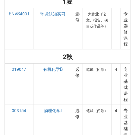
1夏
ENVS4001
环境认知实习
选
1
专
大作业（论
修
业
文、报告、项
选
目或作品等）
修
课
程
2秋
019047
有机化学B
必
4
专
笔试（闭卷）
修
业
基
础
课
程
003154
物理化学I
必
4
专
笔试（闭卷）
修
业
基
础
课