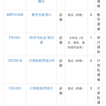
概论
通
修
MATH1006
数学分析(B1)
必
6
数
笔试（闭卷）
修
学
通
修
FS1001
“科学与社会”研讨
必
1
研
大作业（论
课
修
讨
文、报告、项
课
目或作品等）
程
CS1001A
计算机程序设计A
必
4
计
笔试（闭卷）
修
算
机
通
修
CS1003
计算机程序设计
必
3
计
笔试（闭卷）
修
算
机
通