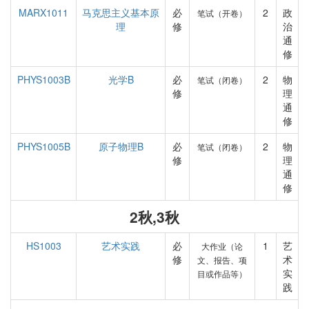
MARX1011
马克思主义基本原
必
2
政
笔试（开卷）
理
修
治
通
修
PHYS1003B
光学B
必
2
物
笔试（闭卷）
修
理
通
修
PHYS1005B
原子物理B
必
2
物
笔试（闭卷）
修
理
通
修
2秋,3秋
HS1003
艺术实践
必
1
艺
大作业（论
修
术
文、报告、项
实
目或作品等）
践