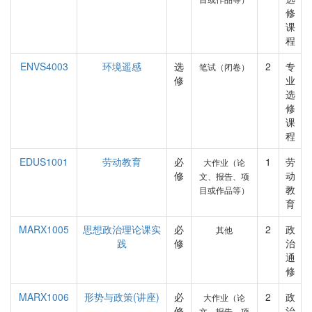
修
课
程
ENVS4003
环境遥感
选
2
专
笔试（闭卷）
修
业
选
修
课
程
EDUS1001
劳动教育
必
1
劳
大作业（论
修
动
文、报告、项
教
目或作品等）
育
MARX1005
思想政治理论课实
必
2
政
其他
践
修
治
通
修
MARX1006
形势与政策(讲座)
必
2
政
大作业（论
修
治
文、报告、项