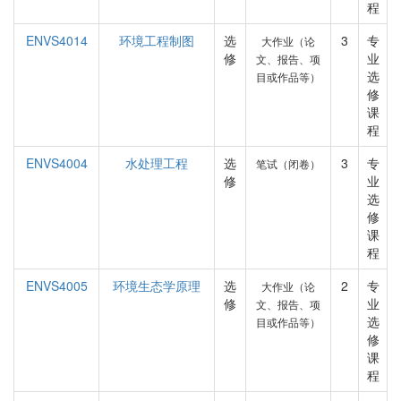
程
ENVS4014
环境工程制图
选
3
专
大作业（论
修
业
文、报告、项
选
目或作品等）
修
课
程
ENVS4004
水处理工程
选
3
专
笔试（闭卷）
修
业
选
修
课
程
ENVS4005
环境生态学原理
选
2
专
大作业（论
修
业
文、报告、项
选
目或作品等）
修
课
程