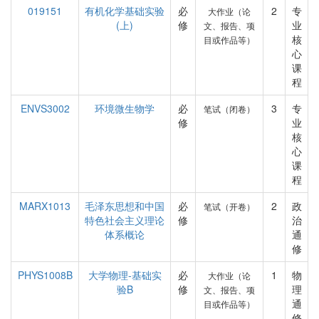
019151
有机化学基础实验
必
2
专
大作业（论
(上)
修
业
文、报告、项
核
目或作品等）
心
课
程
ENVS3002
环境微生物学
必
3
专
笔试（闭卷）
修
业
核
心
课
程
MARX1013
毛泽东思想和中国
必
2
政
笔试（开卷）
特色社会主义理论
修
治
体系概论
通
修
PHYS1008B
大学物理-基础实
必
1
物
大作业（论
验B
修
理
文、报告、项
通
目或作品等）
修