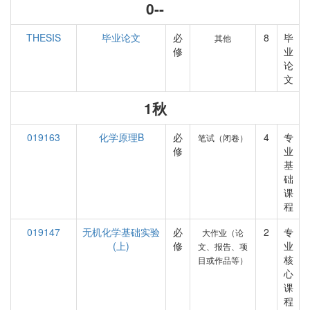
0--
THESIS
毕业论文
必
8
毕
其他
修
业
论
文
1秋
019163
化学原理B
必
4
专
笔试（闭卷）
修
业
基
础
课
程
019147
无机化学基础实验
必
2
专
大作业（论
(上)
修
业
文、报告、项
核
目或作品等）
心
课
程