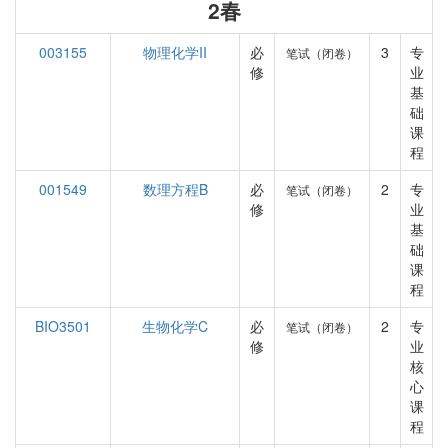
2春
003155
物理化学II
必
3
专
笔试（闭卷）
修
业
基
础
课
程
001549
数理方程B
必
2
专
笔试（闭卷）
修
业
基
础
课
程
BIO3501
生物化学C
必
2
专
笔试（闭卷）
修
业
核
心
课
程