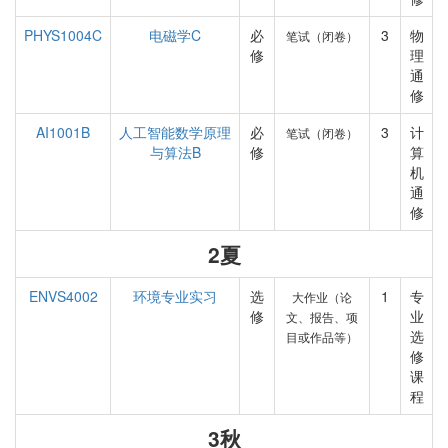
PHYS1004C
电磁学C
必
3
物
笔试（闭卷）
修
理
通
修
AI1001B
人工智能数学原理
必
3
计
笔试（闭卷）
与算法B
修
算
机
通
修
2夏
ENVS4002
环境专业实习
选
1
专
大作业（论
修
业
文、报告、项
选
目或作品等）
修
课
程
3秋