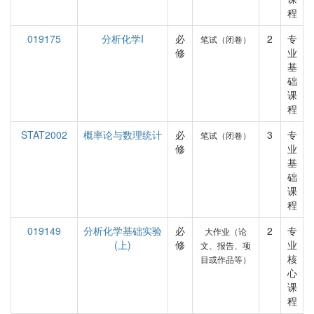
程
019175
分析化学I
必
2
专
笔试（闭卷）
修
业
基
础
课
程
STAT2002
概率论与数理统计
必
3
专
笔试（闭卷）
修
业
基
础
课
程
019149
分析化学基础实验
必
2
专
大作业（论
(上)
修
业
文、报告、项
核
目或作品等）
心
课
程