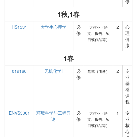
修
1秋,1春
HS1531
大学生心理学
必
2
心
大作业（论
修
理
文、报告、项
健
目或作品等）
康
1春
019166
无机化学I
必
2
专
笔试（闭卷）
修
业
基
础
课
程
ENVS3001
环境科学与工程导
必
1
专
大作业（论
论
修
业
文、报告、项
核
目或作品等）
心