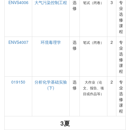
ENVS4006
大气污染控制工程
选
3
专
笔试（闭卷）
修
业
选
修
课
程
ENVS4007
环境毒理学
选
2
专
笔试（闭卷）
修
业
选
修
课
程
019150
分析化学基础实验
选
2
专
大作业（论
(下)
修
业
文、报告、项
选
目或作品等）
修
课
程
3夏