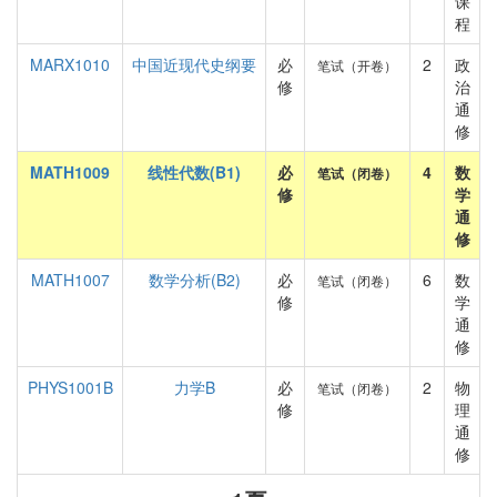
课
程
MARX1010
中国近现代史纲要
必
2
政
笔试（开卷）
修
治
通
修
MATH1009
线性代数(B1)
必
4
数
笔试（闭卷）
修
学
通
修
MATH1007
数学分析(B2)
必
6
数
笔试（闭卷）
修
学
通
修
PHYS1001B
力学B
必
2
物
笔试（闭卷）
修
理
通
修