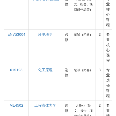
修
业
文、报告、项
核
目或作品等）
心
课
程
ENVS3004
环境地学
必
2
专
笔试（闭卷）
修
业
核
心
课
程
019128
化工原理
选
3
专
笔试（闭卷）
修
业
选
修
课
程
ME4502
工程流体力学
选
2
专
大作业（论
修
业
文、报告、项
选
目或作品等）