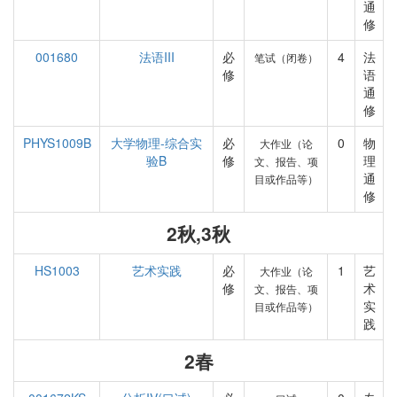
通
修
001680
法语III
必
4
法
笔试（闭卷）
修
语
通
修
PHYS1009B
大学物理-综合实
必
0
物
大作业（论
验B
修
理
文、报告、项
通
目或作品等）
修
2秋,3秋
HS1003
艺术实践
必
1
艺
大作业（论
修
术
文、报告、项
实
目或作品等）
践
2春