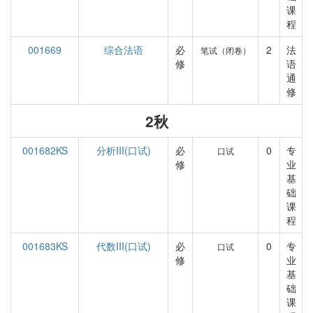
课
程
001669
综合法语
必
2
法
笔试（闭卷）
修
语
通
修
2秋
001682KS
分析III(口试)
必
0
专
口试
修
业
基
础
课
程
001683KS
代数III(口试)
必
0
专
口试
修
业
基
础
课