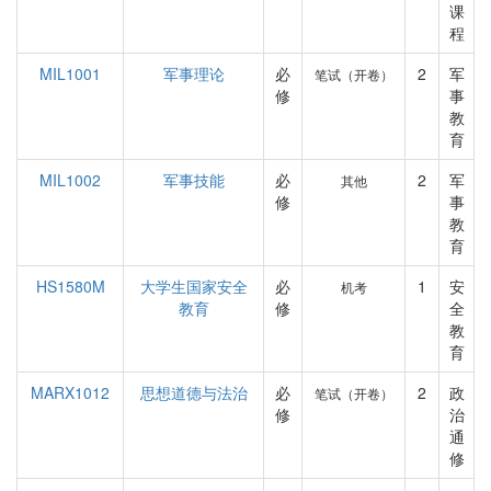
课
程
MIL1001
军事理论
必
2
军
笔试（开卷）
修
事
教
育
MIL1002
军事技能
必
2
军
其他
修
事
教
育
HS1580M
大学生国家安全
必
1
安
机考
教育
修
全
教
育
MARX1012
思想道德与法治
必
2
政
笔试（开卷）
修
治
通
修