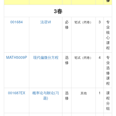
修
3春
001684
法语Ⅵ
必
3
专
笔试（闭卷）
修
业
核
心
课
程
MATH5009P
现代偏微分方程
选
4
专
笔试（闭卷）
修
业
选
修
课
程
001687EX
概率论与鞅论(习
选
1
课
其他
题)
修
程
分
组