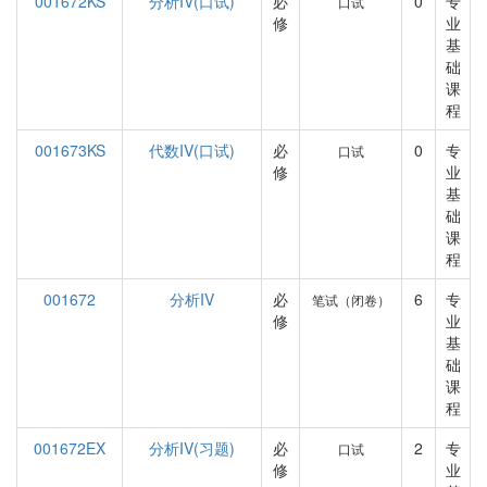
001672KS
分析IV(口试)
必
0
专
口试
修
业
基
础
课
程
001673KS
代数IV(口试)
必
0
专
口试
修
业
基
础
课
程
001672
分析IV
必
6
专
笔试（闭卷）
修
业
基
础
课
程
001672EX
分析IV(习题)
必
2
专
口试
修
业