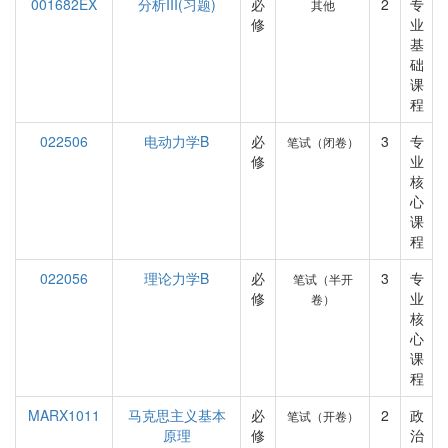
001682EX
分析III(习题)
必
2
专
其他
修
业
基
础
课
程
022506
电动力学B
必
3
专
笔试（闭卷）
修
业
核
心
课
程
022056
理论力学B
必
3
专
笔试（半开
修
业
卷）
核
心
课
程
MARX1011
马克思主义基本
必
2
政
笔试（开卷）
原理
修
治