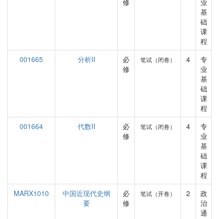
修
业
基
础
课
程
001665
分析II
必
4
专
笔试（闭卷）
修
业
基
础
课
程
001664
代数II
必
4
专
笔试（闭卷）
修
业
基
础
课
程
MARX1010
中国近现代史纲
必
2
政
笔试（开卷）
要
修
治
通