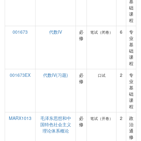
基
础
课
程
001673
代数IV
必
6
专
笔试（闭卷）
修
业
基
础
课
程
001673EX
代数IV(习题)
必
2
专
口试
修
业
基
础
课
程
MARX1013
毛泽东思想和中
必
2
政
笔试（开卷）
国特色社会主义
修
治
理论体系概论
通
修