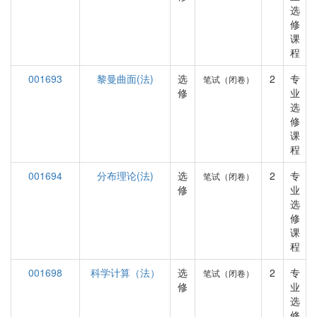
选
修
课
程
001693
黎曼曲面(法)
选
2
专
笔试（闭卷）
修
业
选
修
课
程
001694
分布理论(法)
选
2
专
笔试（闭卷）
修
业
选
修
课
程
001698
科学计算（法）
选
2
专
笔试（闭卷）
修
业
选
修