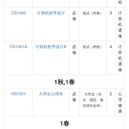
程
CS1003
计算机程序设计
必
3
计
笔试（闭卷）
修
算
机
通
修
CS1001A
计算机程序设计A
必
4
计
笔试（闭卷）
修
算
机
通
修
1秋,1春
HS1531
大学生心理学
必
2
心
大作业（论
修
理
文、报告、项
健
目或作品等）
康
1春