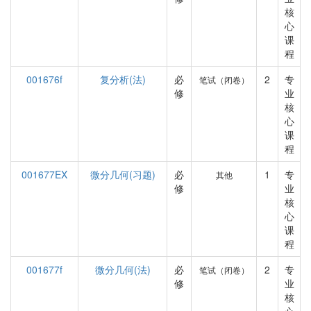
核
心
课
程
001676f
复分析(法)
必
2
专
笔试（闭卷）
修
业
核
心
课
程
001677EX
微分几何(习题)
必
1
专
其他
修
业
核
心
课
程
001677f
微分几何(法)
必
2
专
笔试（闭卷）
修
业
核