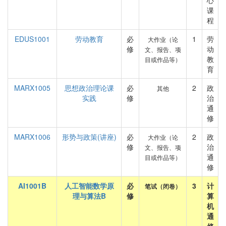
心
课
程
EDUS1001
劳动教育
必
1
劳
大作业（论
修
动
文、报告、项
教
目或作品等）
育
MARX1005
思想政治理论课
必
2
政
其他
实践
修
治
通
修
MARX1006
形势与政策(讲座)
必
2
政
大作业（论
修
治
文、报告、项
通
目或作品等）
修
AI1001B
人工智能数学原
必
3
计
笔试（闭卷）
理与算法B
修
算
机
通