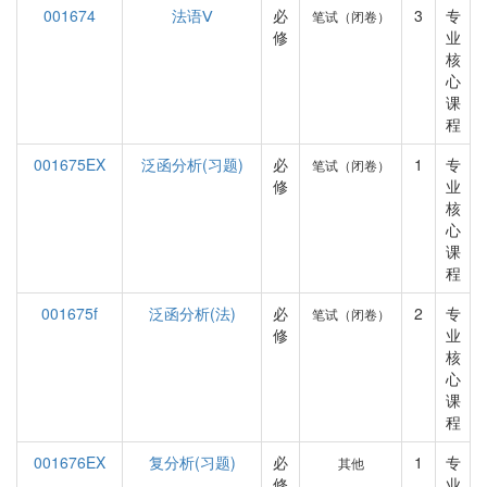
001674
法语Ⅴ
必
3
专
笔试（闭卷）
修
业
核
心
课
程
001675EX
泛函分析(习题)
必
1
专
笔试（闭卷）
修
业
核
心
课
程
001675f
泛函分析(法)
必
2
专
笔试（闭卷）
修
业
核
心
课
程
001676EX
复分析(习题)
必
1
专
其他
修
业