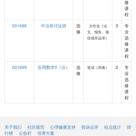
修
课
程
001696
中法班讨论班
选
3
专
大作业（论
修
业
文、报告、项
选
目或作品等）
修
课
程
001699
应用数学II（法）
选
2
专
笔试（闭卷）
修
业
选
修
课
程
关于我们
社区规范
心理健康支持
投诉点评
站点统计
排
行榜
公告栏
培养方案