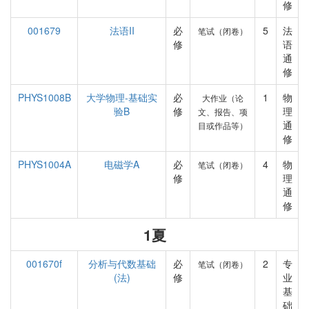
修
001679
法语II
必
5
法
笔试（闭卷）
修
语
通
修
PHYS1008B
大学物理-基础实
必
1
物
大作业（论
验B
修
理
文、报告、项
通
目或作品等）
修
PHYS1004A
电磁学A
必
4
物
笔试（闭卷）
修
理
通
修
1夏
001670f
分析与代数基础
必
2
专
笔试（闭卷）
(法)
修
业
基
础