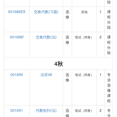
组
001686EX
交换代数(习题)
选
1
课
其他
修
程
分
组
001686f
交换代数(法)
选
2
课
笔试（闭卷）
修
程
分
组
4秋
001690
法语Ⅶ
选
1
专
笔试（闭卷）
修
业
选
修
课
程
001691
代数拓扑(法)
选
2
专
笔试（闭卷）
修
业