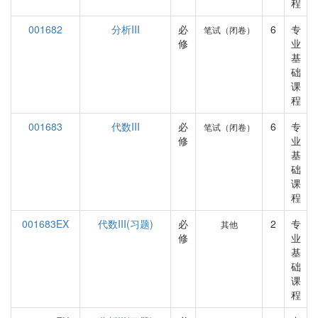
程
001682
分析III
必
6
专
笔试（闭卷）
修
业
基
础
课
程
001683
代数III
必
6
专
笔试（闭卷）
修
业
基
础
课
程
001683EX
代数III(习题)
必
2
专
其他
修
业
基
础
课
程