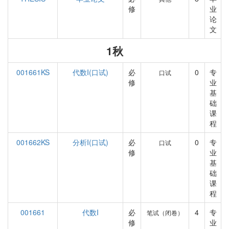
修
业
论
文
1秋
001661KS
代数I(口试)
必
0
专
口试
修
业
基
础
课
程
001662KS
分析I(口试)
必
0
专
口试
修
业
基
础
课
程
001661
代数I
必
4
专
笔试（闭卷）
修
业