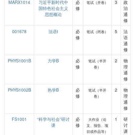
MARX1014
习近平新时代中
必
3
政
笔试（开卷）
国特色社会主义
修
治
思想概论
通
修
001678
法语Ⅰ
必
5
法
笔试（闭卷）
修
语
通
修
PHYS1001B
力学B
必
2
物
笔试（半开
修
理
卷）
通
修
PHYS1002B
热学B
必
2
物
笔试（半开
修
理
卷）
通
修
FS1001
“科学与社会”研讨
必
1
研
大作业（论
课
修
讨
文、报告、项
课
目或作品等）