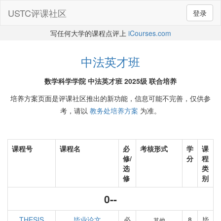
USTC评课社区
登录
写任何大学的课程点评上
iCourses.com
中法英才班
数学科学学院 中法英才班 2025级 联合培养
培养方案页面是评课社区推出的新功能，信息可能不完善，仅供参
考，请以
教务处培养方案
为准。
课程号
课程名
必
考核形式
学
课
修/
分
程
选
类
修
别
0--
THESIS
毕业论文
必
8
毕
其他