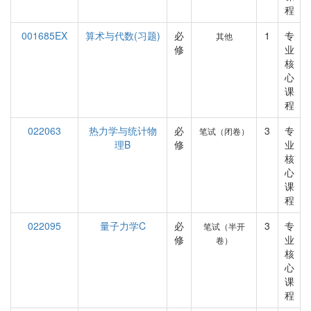
程
001685EX
算术与代数(习题)
必
1
专
其他
修
业
核
心
课
程
022063
热力学与统计物
必
3
专
笔试（闭卷）
理B
修
业
核
心
课
程
022095
量子力学C
必
3
专
笔试（半开
修
业
卷）
核
心
课
程