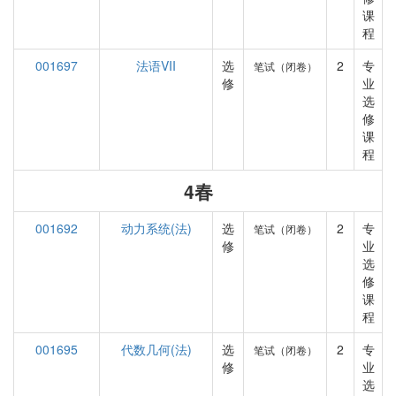
课
程
001697
法语‌VII
选
2
专
笔试（闭卷）
修
业
选
修
课
程
4春
001692
动力系统(法)
选
2
专
笔试（闭卷）
修
业
选
修
课
程
001695
代数几何(法)
选
2
专
笔试（闭卷）
修
业
选