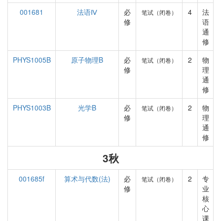
001681
法语Ⅳ
必
4
法
笔试（闭卷）
修
语
通
修
PHYS1005B
原子物理B
必
2
物
笔试（闭卷）
修
理
通
修
PHYS1003B
光学B
必
2
物
笔试（闭卷）
修
理
通
修
3秋
001685f
算术与代数(法)
必
2
专
笔试（闭卷）
修
业
核
心
课