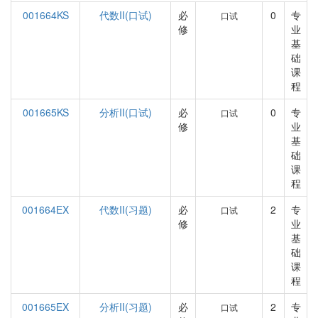
001664KS
代数II(口试)
必
0
专
口试
修
业
基
础
课
程
001665KS
分析II(口试)
必
0
专
口试
修
业
基
础
课
程
001664EX
代数II(习题)
必
2
专
口试
修
业
基
础
课
程
001665EX
分析II(习题)
必
2
专
口试