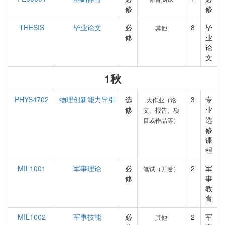
修
修
THESIS
毕业论文
必
8
毕
其他
修
业
论
文
1秋
PHYS4702
物理创新能力导引
选
3
专
大作业（论
修
业
文、报告、项
选
目或作品等）
修
课
程
MIL1001
军事理论
必
2
军
笔试（开卷）
修
事
教
育
MIL1002
军事技能
必
2
军
其他