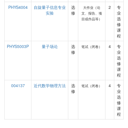
PHYS4004
自旋量子信息专业
选
2
专
大作业（论
实验
修
业
文、报告、项
选
目或作品等）
修
课
程
PHYS5003P
量子场论
选
4
专
笔试（闭卷）
修
业
选
修
课
程
004137
近代数学物理方法
选
4
专
笔试（闭卷）
修
业
选
修
课
程