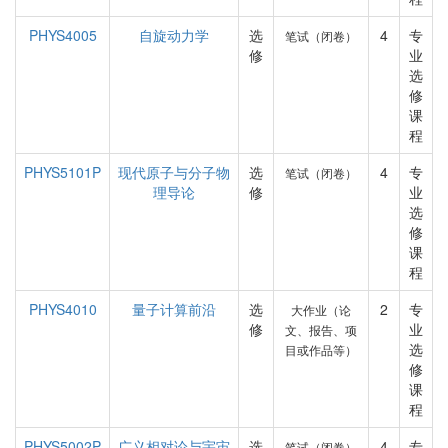
PHYS4005
自旋动力学
选
4
专
笔试（闭卷）
修
业
选
修
课
程
PHYS5101P
现代原子与分子物
选
4
专
笔试（闭卷）
理导论
修
业
选
修
课
程
PHYS4010
量子计算前沿
选
2
专
大作业（论
修
业
文、报告、项
选
目或作品等）
修
课
程
PHYS5002P
广义相对论与宇宙
选
4
专
笔试（闭卷）