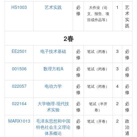
HS1003
艺术实践
必
1
艺
大作业（论
修
术
文、报告、项
实
目或作品等）
践
2春
EE2501
电子技术基础
必
3
必
笔试（闭卷）
修
修
001506
数理方程A
必
3
必
笔试（闭卷）
修
修
022057
电动力学
必
4
必
笔试（闭卷）
修
修
022164
大学物理-现代技
必
2
必
笔试（半开
术实验
修
修
卷）
MARX1013
毛泽东思想和中国
必
2
政
笔试（开卷）
特色社会主义理论
修
治
体系概论
通