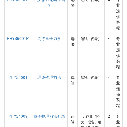
学
修
业
选
修
课
程
PHYS5001P
高等量子力学
选
4
专
笔试（闭卷）
修
业
选
修
课
程
PHYS4001
理论物理前沿
选
4
专
笔试（闭卷）
修
业
选
修
课
程
PHYS4009
量子物理前沿介绍
选
2
专
大作业（论
修
业
文、报告、项