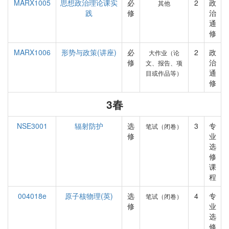
MARX1005
思想政治理论课实
必
2
政
其他
践
修
治
通
修
MARX1006
形势与政策(讲座)
必
2
政
大作业（论
修
治
文、报告、项
通
目或作品等）
修
3春
NSE3001
辐射防护
选
3
专
笔试（闭卷）
修
业
选
修
课
程
004018e
原子核物理(英)
选
4
专
笔试（闭卷）
修
业
选
修