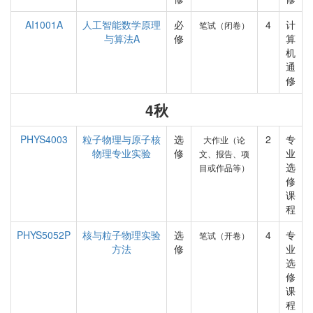
AI1001A
人工智能数学原理
必
4
计
笔试（闭卷）
与算法A
修
算
机
通
修
4秋
PHYS4003
粒子物理与原子核
选
2
专
大作业（论
物理专业实验
修
业
文、报告、项
选
目或作品等）
修
课
程
PHYS5052P
核与粒子物理实验
选
4
专
笔试（开卷）
方法
修
业
选
修
课
程