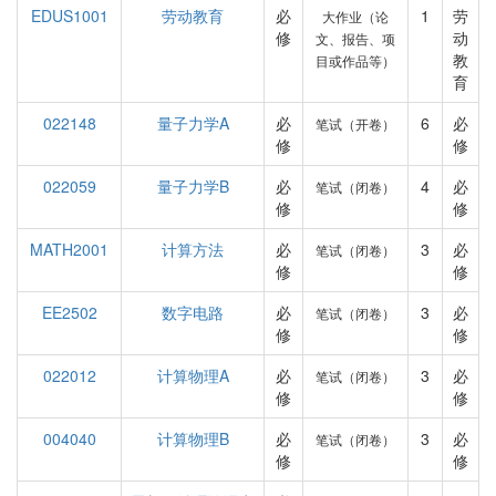
EDUS1001
劳动教育
必
1
劳
大作业（论
修
动
文、报告、项
教
目或作品等）
育
022148
量子力学A
必
6
必
笔试（开卷）
修
修
022059
量子力学B
必
4
必
笔试（闭卷）
修
修
MATH2001
计算方法
必
3
必
笔试（闭卷）
修
修
EE2502
数字电路
必
3
必
笔试（闭卷）
修
修
022012
计算物理A
必
3
必
笔试（闭卷）
修
修
004040
计算物理B
必
3
必
笔试（闭卷）
修
修