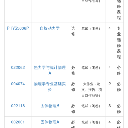
选
目或作品等）
修
课
程
PHYS5006P
自旋动力学
选
4
专
笔试（闭卷）
修
业
选
修
课
程
022062
热力学与统计物理
必
4
必
笔试（闭卷）
A
修
修
004074
物理学专业基础实
必
2
必
大作业（论
验
修
修
文、报告、项
目或作品等）
022118
固体物理B
必
3
必
笔试（闭卷）
修
修
002001
固体物理A
必
4
必
笔试（闭卷）
修
修