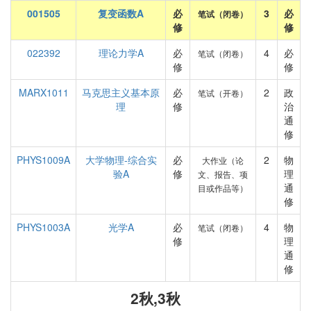
001505
复变函数A
必
3
必
笔试（闭卷）
修
修
022392
理论力学A
必
4
必
笔试（闭卷）
修
修
MARX1011
马克思主义基本原
必
2
政
笔试（开卷）
理
修
治
通
修
PHYS1009A
大学物理-综合实
必
2
物
大作业（论
验A
修
理
文、报告、项
通
目或作品等）
修
PHYS1003A
光学A
必
4
物
笔试（闭卷）
修
理
通
修
2秋,3秋