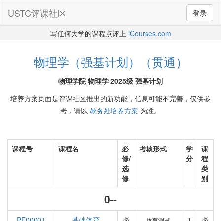
USTC评课社区
登录
写任何大学的课程点评上
iCourses.com
物理学（强基计划）（贯通）
物理学院 物理学 2025级 强基计划
培养方案页面是评课社区推出的新功能，信息可能不完善，仅供参
考，请以
教务处培养方案
为准。
课程号
课程名
必
考核形式
学
课
修/
分
程
选
类
修
别
0--
PE00001
基础体育
必
1
必
体育测试