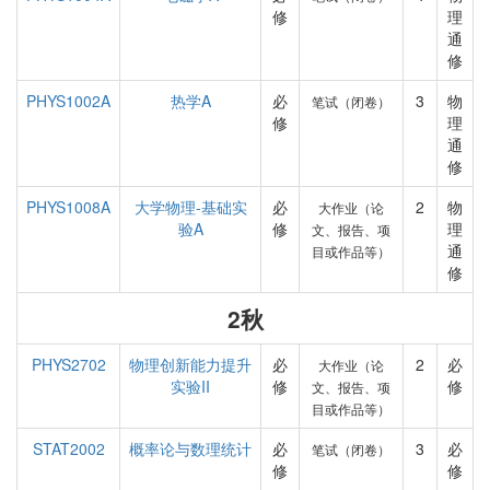
修
理
通
修
PHYS1002A
热学A
必
3
物
笔试（闭卷）
修
理
通
修
PHYS1008A
大学物理-基础实
必
2
物
大作业（论
验A
修
理
文、报告、项
通
目或作品等）
修
2秋
PHYS2702
物理创新能力提升
必
2
必
大作业（论
实验II
修
修
文、报告、项
目或作品等）
STAT2002
概率论与数理统计
必
3
必
笔试（闭卷）
修
修