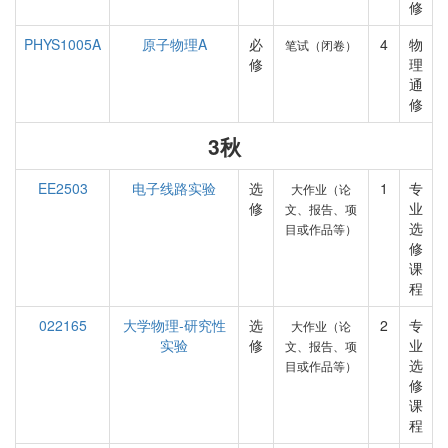
修
PHYS1005A
原子物理A
必
4
物
笔试（闭卷）
修
理
通
修
3秋
EE2503
电子线路实验
选
1
专
大作业（论
修
业
文、报告、项
选
目或作品等）
修
课
程
022165
大学物理-研究性
选
2
专
大作业（论
实验
修
业
文、报告、项
选
目或作品等）
修
课
程