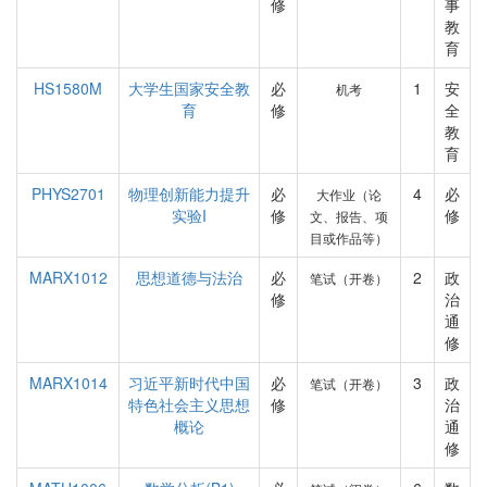
修
事
教
育
HS1580M
大学生国家安全教
必
1
安
机考
育
修
全
教
育
PHYS2701
物理创新能力提升
必
4
必
大作业（论
实验I
修
修
文、报告、项
目或作品等）
MARX1012
思想道德与法治
必
2
政
笔试（开卷）
修
治
通
修
MARX1014
习近平新时代中国
必
3
政
笔试（开卷）
特色社会主义思想
修
治
概论
通
修