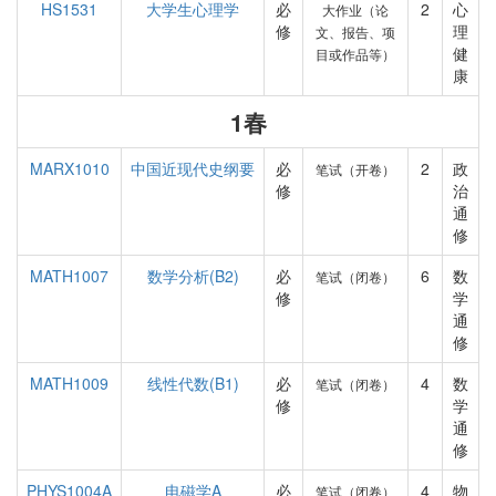
HS1531
大学生心理学
必
2
心
大作业（论
修
理
文、报告、项
健
目或作品等）
康
1春
MARX1010
中国近现代史纲要
必
2
政
笔试（开卷）
修
治
通
修
MATH1007
数学分析(B2)
必
6
数
笔试（闭卷）
修
学
通
修
MATH1009
线性代数(B1)
必
4
数
笔试（闭卷）
修
学
通
修
PHYS1004A
电磁学A
必
4
物
笔试（闭卷）