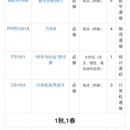
MATH1006
数学分析(B1)
必
6
数
笔试（闭卷）
修
学
通
修
PHYS1001A
力学A
必
4
物
笔试（闭卷）
修
理
通
修
FS1001
“科学与社会”研讨
必
1
研
大作业（论
课
修
讨
文、报告、项
课
目或作品等）
程
CS1003
计算机程序设计
必
3
计
笔试（闭卷）
修
算
机
通
修
1秋,1春