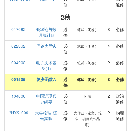
修
通修
2秋
017082
概率论与数
必
3
必修
笔试（闭卷）
理统计B
修
022392
理论力学A
必
4
必修
笔试（闭卷）
修
004202
电子技术基
必
2
必修
笔试（闭卷）
础(1)
修
001505
复变函数A
必
3
必修
笔试（闭卷）
修
104006
中国近现代
必
2
政治
闭卷
史纲要
修
通修
PHYS1009
大学物理-综
必
2
物理
大作业（论文、报
合实验
修
通修
告、项目或作品
等）