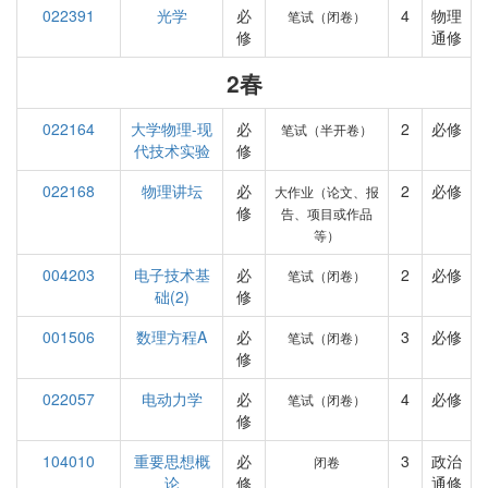
022391
光学
必
4
物理
笔试（闭卷）
修
通修
2春
022164
大学物理-现
必
2
必修
笔试（半开卷）
代技术实验
修
022168
物理讲坛
必
2
必修
大作业（论文、报
修
告、项目或作品
等）
004203
电子技术基
必
2
必修
笔试（闭卷）
础(2)
修
001506
数理方程A
必
3
必修
笔试（闭卷）
修
022057
电动力学
必
4
必修
笔试（闭卷）
修
104010
重要思想概
必
3
政治
闭卷
论
修
通修