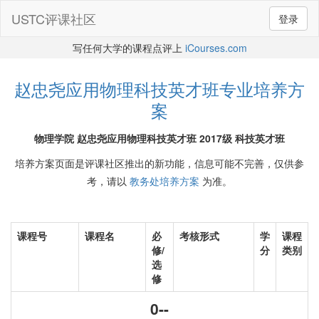
USTC评课社区
登录
写任何大学的课程点评上
iCourses.com
赵忠尧应用物理科技英才班专业培养方
案
物理学院 赵忠尧应用物理科技英才班 2017级 科技英才班
培养方案页面是评课社区推出的新功能，信息可能不完善，仅供参
考，请以
教务处培养方案
为准。
课程号
课程名
必
考核形式
学
课程
修/
分
类别
选
修
0--