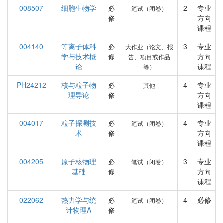
008507
细胞生物学
必
2
专业
笔试（闭卷）
修
方向
课程
004140
等离子体科
必
3
专业
大作业（论文、报
学与技术概
修
方向
告、项目或作品
论
课程
等）
PH24212
核与粒子物
必
4
专业
其他
理导论
修
方向
课程
004017
粒子探测技
必
4
专业
笔试（闭卷）
术
修
方向
课程
004205
原子核物理
必
3
专业
笔试（闭卷）
基础
修
方向
课程
022062
热力学与统
必
4
必修
笔试（闭卷）
计物理A
修