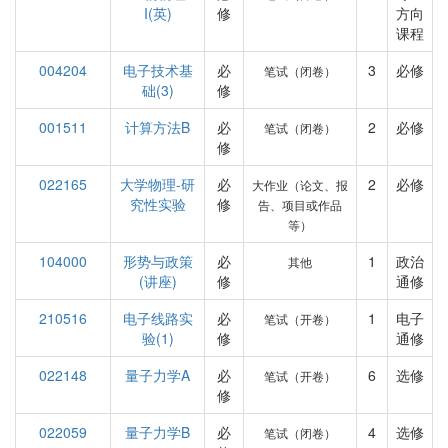
I(英)
修
方向
课程
004204
电子技术基
必
3
必修
笔试（闭卷）
础(3)
修
001511
计算方法B
必
2
必修
笔试（闭卷）
修
022165
大学物理-研
必
2
必修
大作业（论文、报
究性实验
修
告、项目或作品
等）
104000
形势与政策
必
1
政治
其他
(讲座)
修
通修
210516
电子线路实
必
1
电子
笔试（开卷）
验(1)
修
通修
022148
量子力学A
必
6
选修
笔试（开卷）
修
022059
量子力学B
必
4
选修
笔试（闭卷）