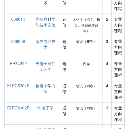
术
修
方向
课程
038014
光信息科学
选
2
专业
大作业（论文、报
与技术实验
修
方向
告、项目或作品
课程
等）
038009
激光原理技
选
3
专业
笔试（开卷）
术
修
方向
课程
PH74209
光电子器件
选
4
专业
闭卷
工艺学
修
方向
课程
ELEC5301P
核电子学方
必
4
专业
笔试（闭卷）
法
修
方向
课程
ELEC5302P
快电子学
必
3
专业
笔试（闭卷）
修
方向
课程