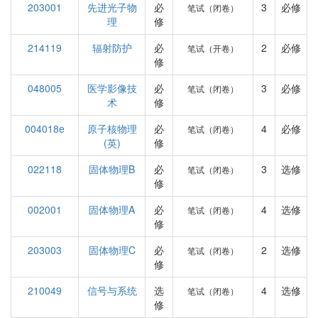
203001
先进光子物
必
3
必修
笔试（闭卷）
理
修
214119
辐射防护
必
2
必修
笔试（开卷）
修
048005
医学影像技
必
3
必修
笔试（闭卷）
术
修
004018e
原子核物理
必
4
必修
笔试（闭卷）
(英)
修
022118
固体物理B
必
3
选修
笔试（闭卷）
修
002001
固体物理A
必
4
选修
笔试（闭卷）
修
203003
固体物理C
必
2
选修
笔试（闭卷）
修
210049
信号与系统
选
4
选修
笔试（闭卷）
修