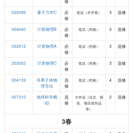
修
022095
量子力学C
必
3
选修
笔试（半开卷）
修
004040
计算物理B
必
3
选修
笔试（闭卷）
修
022012
计算物理A
必
3
选修
笔试（闭卷）
修
203002
计算物理C
必
3
选修
笔试（闭卷）
修
004139
等离子体物
选
4
选修
笔试（闭卷）
理导论
修
007310
地球科学概
选
2
选修
大作业（论文、报
论I
修
告、项目或作品
等）
3春