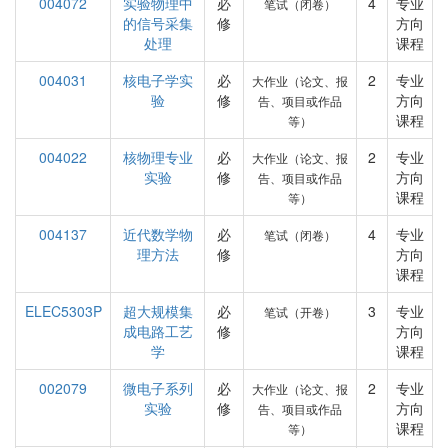
004072
实验物理中
必
4
专业
笔试（闭卷）
的信号采集
修
方向
处理
课程
004031
核电子学实
必
2
专业
大作业（论文、报
验
修
方向
告、项目或作品
课程
等）
004022
核物理专业
必
2
专业
大作业（论文、报
实验
修
方向
告、项目或作品
课程
等）
004137
近代数学物
必
4
专业
笔试（闭卷）
理方法
修
方向
课程
ELEC5303P
超大规模集
必
3
专业
笔试（开卷）
成电路工艺
修
方向
学
课程
002079
微电子系列
必
2
专业
大作业（论文、报
实验
修
方向
告、项目或作品
课程
等）