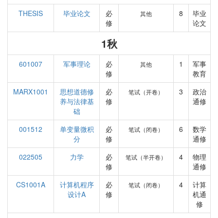
THESIS
毕业论文
必
8
毕业
其他
修
论文
1秋
601007
军事理论
必
1
军事
其他
修
教育
MARX1001
思想道德修
必
3
政治
笔试（开卷）
养与法律基
修
通修
础
001512
单变量微积
必
6
数学
笔试（闭卷）
分
修
通修
022505
力学
必
4
物理
笔试（半开卷）
修
通修
CS1001A
计算机程序
必
4
计算
笔试（闭卷）
设计A
修
机通
修