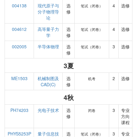
004138
现代原子与
选
4
选修
笔试（闭卷）
分子物理导
修
论
004612
高等量子力
选
4
选修
笔试（闭卷）
学
修
002005
半导体物理
选
3
选修
笔试（闭卷）
修
3夏
ME1503
机械制图及
选
2
选修
机考
CAD(C)
修
4秋
PH74203
光电子技术
选
3
专业
闭卷
修
方向
课程
PHYS5253P
量子信息技
选
3
专业
笔试（闭卷）