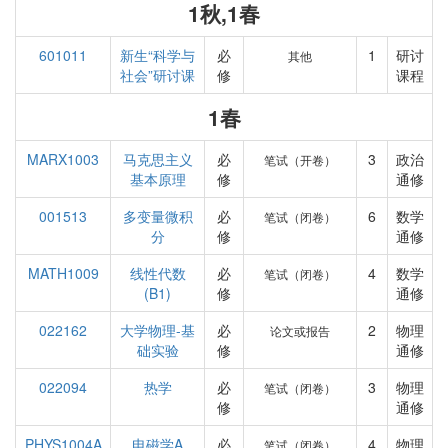
1秋,1春
601011
新生“科学与
必
1
研讨
其他
社会”研讨课
修
课程
1春
MARX1003
马克思主义
必
3
政治
笔试（开卷）
基本原理
修
通修
001513
多变量微积
必
6
数学
笔试（闭卷）
分
修
通修
MATH1009
线性代数
必
4
数学
笔试（闭卷）
(B1)
修
通修
022162
大学物理-基
必
2
物理
论文或报告
础实验
修
通修
022094
热学
必
3
物理
笔试（闭卷）
修
通修
PHYS1004A
电磁学A
必
4
物理
笔试（闭卷）