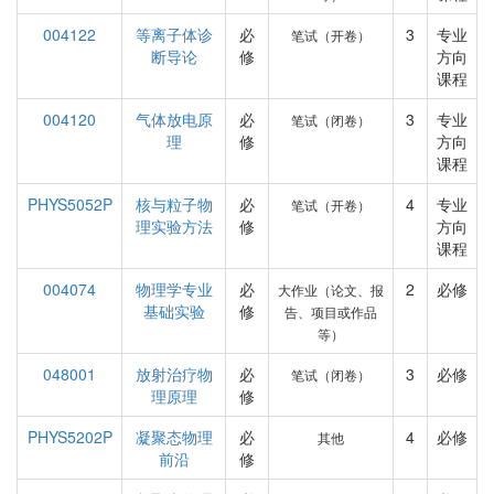
004122
等离子体诊
必
3
专业
笔试（开卷）
断导论
修
方向
课程
004120
气体放电原
必
3
专业
笔试（闭卷）
理
修
方向
课程
PHYS5052P
核与粒子物
必
4
专业
笔试（开卷）
理实验方法
修
方向
课程
004074
物理学专业
必
2
必修
大作业（论文、报
基础实验
修
告、项目或作品
等）
048001
放射治疗物
必
3
必修
笔试（闭卷）
理原理
修
PHYS5202P
凝聚态物理
必
4
必修
其他
前沿
修