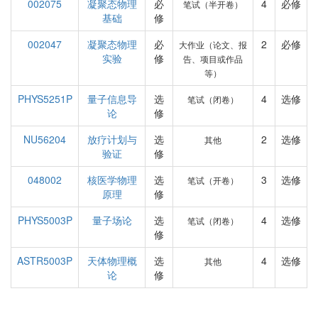
002075
凝聚态物理
必
4
必修
笔试（半开卷）
基础
修
002047
凝聚态物理
必
2
必修
大作业（论文、报
实验
修
告、项目或作品
等）
PHYS5251P
量子信息导
选
4
选修
笔试（闭卷）
论
修
NU56204
放疗计划与
选
2
选修
其他
验证
修
048002
核医学物理
选
3
选修
笔试（开卷）
原理
修
PHYS5003P
量子场论
选
4
选修
笔试（闭卷）
修
ASTR5003P
天体物理概
选
4
选修
其他
论
修