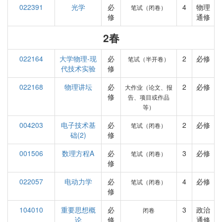
022391
光学
必
4
物理
笔试（闭卷）
修
通修
2春
022164
大学物理-现
必
2
必修
笔试（半开卷）
代技术实验
修
022168
物理讲坛
必
2
必修
大作业（论文、报
修
告、项目或作品
等）
004203
电子技术基
必
2
必修
笔试（闭卷）
础(2)
修
001506
数理方程A
必
3
必修
笔试（闭卷）
修
022057
电动力学
必
4
必修
笔试（闭卷）
修
104010
重要思想概
必
3
政治
闭卷
论
修
通修