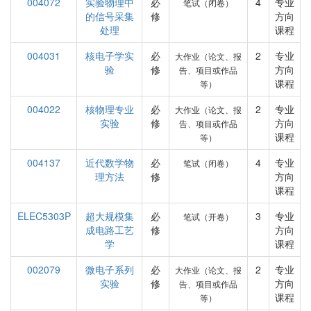
004072
实验物理中
必
4
专业
笔试（闭卷）
的信号采集
修
方向
处理
课程
004031
核电子学实
必
2
专业
大作业（论文、报
验
修
方向
告、项目或作品
课程
等）
004022
核物理专业
必
2
专业
大作业（论文、报
实验
修
方向
告、项目或作品
课程
等）
004137
近代数学物
必
4
专业
笔试（闭卷）
理方法
修
方向
课程
ELEC5303P
超大规模集
必
3
专业
笔试（开卷）
成电路工艺
修
方向
学
课程
002079
微电子系列
必
2
专业
大作业（论文、报
实验
修
方向
告、项目或作品
课程
等）