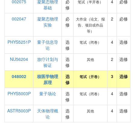
002075
凝聚态物理
必
4
必修
笔试（半开卷）
基础
修
002047
凝聚态物理
必
2
必修
大作业（论文、报
实验
修
告、项目或作品
等）
PHYS5251P
量子信息导
选
4
选修
笔试（闭卷）
论
修
NU56204
放疗计划与
选
2
选修
其他
验证
修
048002
核医学物理
选
3
选修
笔试（开卷）
原理
修
PHYS5003P
量子场论
选
4
选修
笔试（闭卷）
修
ASTR5003P
天体物理概
选
4
选修
其他
论
修