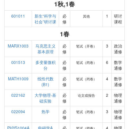
1秋,1春
601011
新生“科学与
必
1
研讨
其他
社会”研讨课
修
课程
1春
MARX1003
马克思主义
必
3
政治
笔试（开卷）
基本原理
修
通修
001513
多变量微积
必
6
数学
笔试（闭卷）
分
修
通修
MATH1009
线性代数
必
4
数学
笔试（闭卷）
(B1)
修
通修
022162
大学物理-基
必
2
物理
论文或报告
础实验
修
通修
022094
热学
必
3
物理
笔试（闭卷）
修
通修
PHYS1004A
电磁学A
必
4
物理
笔试（闭卷）