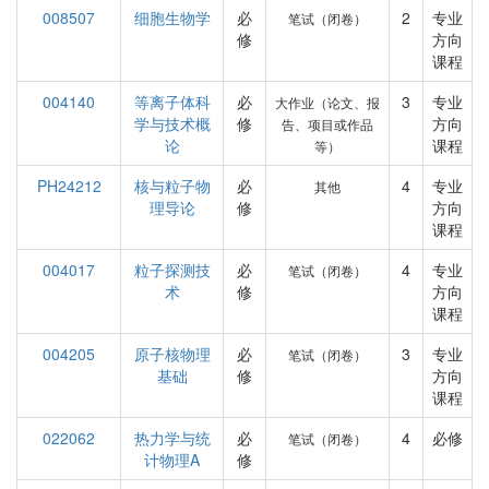
008507
细胞生物学
必
2
专业
笔试（闭卷）
修
方向
课程
004140
等离子体科
必
3
专业
大作业（论文、报
学与技术概
修
方向
告、项目或作品
论
课程
等）
PH24212
核与粒子物
必
4
专业
其他
理导论
修
方向
课程
004017
粒子探测技
必
4
专业
笔试（闭卷）
术
修
方向
课程
004205
原子核物理
必
3
专业
笔试（闭卷）
基础
修
方向
课程
022062
热力学与统
必
4
必修
笔试（闭卷）
计物理A
修