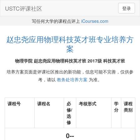
USTC评课社区
登录
写任何大学的课程点评上
iCourses.com
赵忠尧应用物理科技英才班专业培养方
案
物理学院 赵忠尧应用物理科技英才班 2017级 科技英才班
培养方案页面是评课社区推出的新功能，信息可能不完善，仅供参
考，请以
教务处培养方案
为准。
课程号
课程名
必
考核形式
学
课程
修/
分
类别
选
修
0--