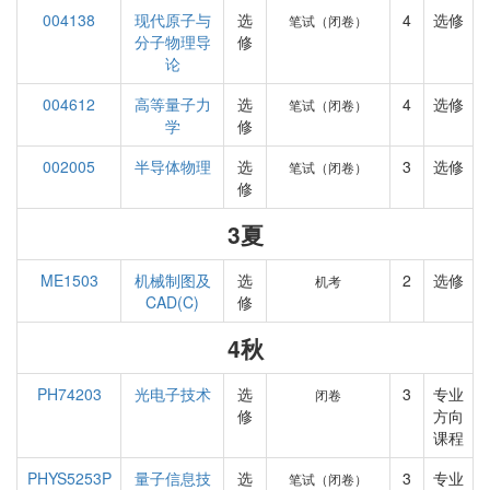
004138
现代原子与
选
4
选修
笔试（闭卷）
分子物理导
修
论
004612
高等量子力
选
4
选修
笔试（闭卷）
学
修
002005
半导体物理
选
3
选修
笔试（闭卷）
修
3夏
ME1503
机械制图及
选
2
选修
机考
CAD(C)
修
4秋
PH74203
光电子技术
选
3
专业
闭卷
修
方向
课程
PHYS5253P
量子信息技
选
3
专业
笔试（闭卷）