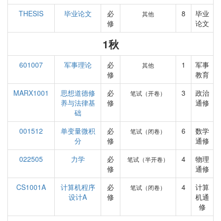
THESIS
毕业论文
必
8
毕业
其他
修
论文
1秋
601007
军事理论
必
1
军事
其他
修
教育
MARX1001
思想道德修
必
3
政治
笔试（开卷）
养与法律基
修
通修
础
001512
单变量微积
必
6
数学
笔试（闭卷）
分
修
通修
022505
力学
必
4
物理
笔试（半开卷）
修
通修
CS1001A
计算机程序
必
4
计算
笔试（闭卷）
设计A
修
机通
修