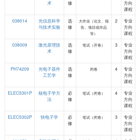
术
修
方向
课程
038014
光信息科学
选
2
专业
大作业（论文、报
与技术实验
修
方向
告、项目或作品
课程
等）
038009
激光原理技
选
3
专业
笔试（开卷）
术
修
方向
课程
PH74209
光电子器件
选
4
专业
闭卷
工艺学
修
方向
课程
ELEC5301P
核电子学方
必
4
专业
笔试（闭卷）
法
修
方向
课程
ELEC5302P
快电子学
必
3
专业
笔试（闭卷）
修
方向
课程