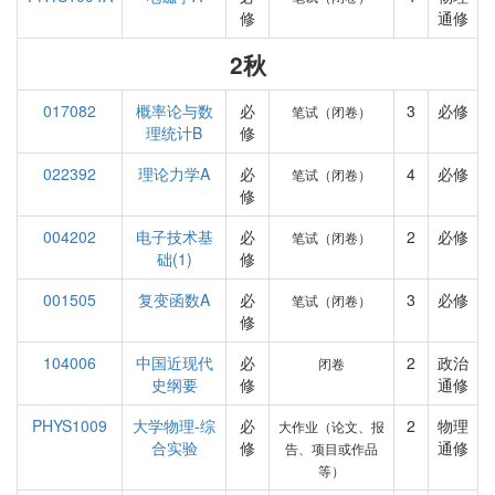
修
通修
2秋
017082
概率论与数
必
3
必修
笔试（闭卷）
理统计B
修
022392
理论力学A
必
4
必修
笔试（闭卷）
修
004202
电子技术基
必
2
必修
笔试（闭卷）
础(1)
修
001505
复变函数A
必
3
必修
笔试（闭卷）
修
104006
中国近现代
必
2
政治
闭卷
史纲要
修
通修
PHYS1009
大学物理-综
必
2
物理
大作业（论文、报
合实验
修
通修
告、项目或作品
等）