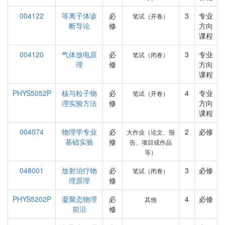
004122
等离子体诊
必
3
专业
笔试（开卷）
断导论
修
方向
课程
004120
气体放电原
必
3
专业
笔试（闭卷）
理
修
方向
课程
PHYS5052P
核与粒子物
必
4
专业
笔试（开卷）
理实验方法
修
方向
课程
004074
物理学专业
必
2
必修
大作业（论文、报
基础实验
修
告、项目或作品
等）
048001
放射治疗物
必
3
必修
笔试（闭卷）
理原理
修
PHYS5202P
凝聚态物理
必
4
必修
其他
前沿
修