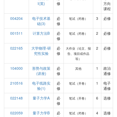
I(英)
修
方向
课程
004204
电子技术基
必
3
必修
笔试（闭卷）
础(3)
修
001511
计算方法B
必
2
必修
笔试（闭卷）
修
022165
大学物理-研
必
2
必修
大作业（论文、报
究性实验
修
告、项目或作品
等）
104000
形势与政策
必
1
政治
其他
(讲座)
修
通修
210516
电子线路实
必
1
电子
笔试（开卷）
验(1)
修
通修
022148
量子力学A
必
6
选修
笔试（开卷）
修
022059
量子力学B
必
4
选修
笔试（闭卷）