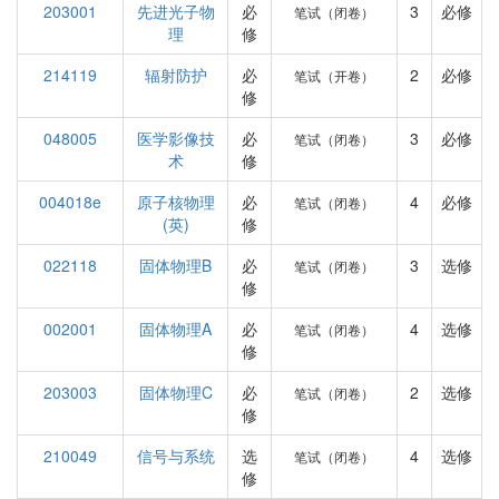
203001
先进光子物
必
3
必修
笔试（闭卷）
理
修
214119
辐射防护
必
2
必修
笔试（开卷）
修
048005
医学影像技
必
3
必修
笔试（闭卷）
术
修
004018e
原子核物理
必
4
必修
笔试（闭卷）
(英)
修
022118
固体物理B
必
3
选修
笔试（闭卷）
修
002001
固体物理A
必
4
选修
笔试（闭卷）
修
203003
固体物理C
必
2
选修
笔试（闭卷）
修
210049
信号与系统
选
4
选修
笔试（闭卷）
修