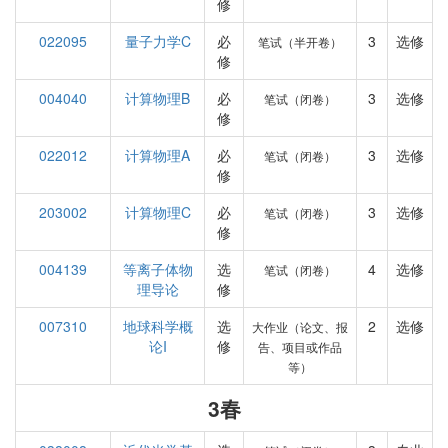
修
022095
量子力学C
必
3
选修
笔试（半开卷）
修
004040
计算物理B
必
3
选修
笔试（闭卷）
修
022012
计算物理A
必
3
选修
笔试（闭卷）
修
203002
计算物理C
必
3
选修
笔试（闭卷）
修
004139
等离子体物
选
4
选修
笔试（闭卷）
理导论
修
007310
地球科学概
选
2
选修
大作业（论文、报
论I
修
告、项目或作品
等）
3春