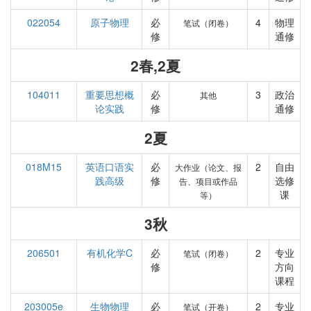
022054
原子物理
必
4
物理
笔试（闭卷）
修
通修
2春,2夏
104011
重要思想概
必
3
政治
其他
论实践
修
通修
2夏
018M15
英语口语实
必
2
自由
大作业（论文、报
践高级
修
选修
告、项目或作品
课
等）
3秋
206501
有机化学C
必
2
专业
笔试（闭卷）
修
方向
课程
203005e
生物物理
必
2
专业
笔试（开卷）