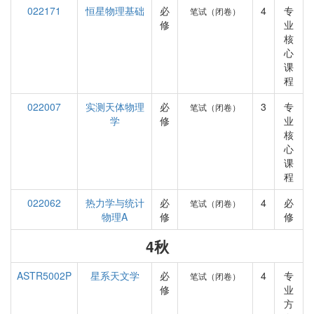
022171
恒星物理基础
必
4
专
笔试（闭卷）
修
业
核
心
课
程
022007
实测天体物理
必
3
专
笔试（闭卷）
学
修
业
核
心
课
程
022062
热力学与统计
必
4
必
笔试（闭卷）
物理A
修
修
4秋
ASTR5002P
星系天文学
必
4
专
笔试（闭卷）
修
业
方