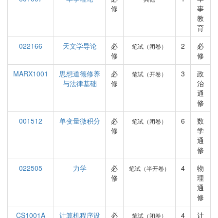
修
事
教
育
022166
天文学导论
必
2
必
笔试（闭卷）
修
修
MARX1001
思想道德修养
必
3
政
笔试（开卷）
与法律基础
修
治
通
修
001512
单变量微积分
必
6
数
笔试（闭卷）
修
学
通
修
022505
力学
必
4
物
笔试（半开卷）
修
理
通
修
CS1001A
计算机程序设
必
4
计
笔试（闭卷）