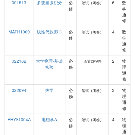
001513
多变量微积分
必
6
数
笔试（闭卷）
修
学
通
修
MATH1009
线性代数(B1)
必
4
数
笔试（闭卷）
修
学
通
修
022162
大学物理-基础
必
2
物
论文或报告
实验
修
理
通
修
022094
热学
必
3
物
笔试（闭卷）
修
理
通
修
PHYS1004A
电磁学A
必
4
物
笔试（闭卷）
修
理
通