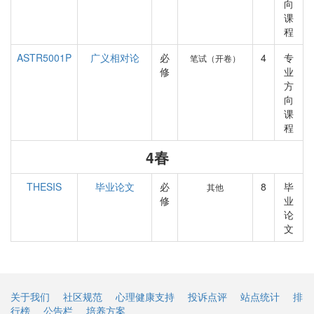
向
课
程
ASTR5001P
广义相对论
必
4
专
笔试（开卷）
修
业
方
向
课
程
4春
THESIS
毕业论文
必
8
毕
其他
修
业
论
文
关于我们
社区规范
心理健康支持
投诉点评
站点统计
排
行榜
公告栏
培养方案