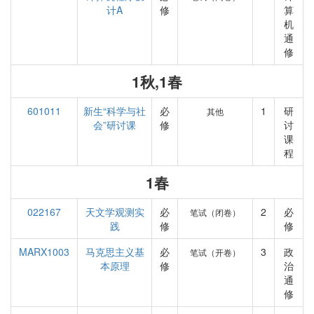
计A
修
算
机
通
修
1秋,1春
601011
新生“科学与社
必
1
研
其他
会”研讨课
修
讨
课
程
1春
022167
天文学观测实
必
2
必
笔试（闭卷）
践
修
修
MARX1003
马克思主义基
必
3
政
笔试（开卷）
本原理
修
治
通
修