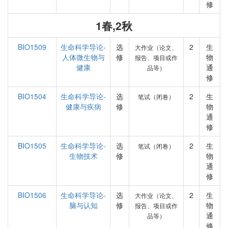
修
1春,2秋
BIO1509
生命科学导论-
选
2
生
大作业（论文、
人体微生物与
修
物
报告、项目或作
健康
通
品等）
修
BIO1504
生命科学导论-
选
2
生
笔试（闭卷）
健康与疾病
修
物
通
修
BIO1505
生命科学导论-
选
2
生
笔试（闭卷）
生物技术
修
物
通
修
BIO1506
生命科学导论-
选
2
生
大作业（论文、
脑与认知
修
物
报告、项目或作
通
品等）
修