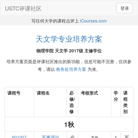
USTC评课社区
登录
写任何大学的课程点评上
iCourses.com
天文学专业培养方案
物理学院 天文学 2017级 主修学位
培养方案页面是评课社区推出的新功能，信息可能不完善，仅供参
考，请以
教务处培养方案
为准。
课程号
课程名
必
考核形式
学
课
修/
分
程
选
类
修
别
1秋
601007
军事理论
必
1
军
其他