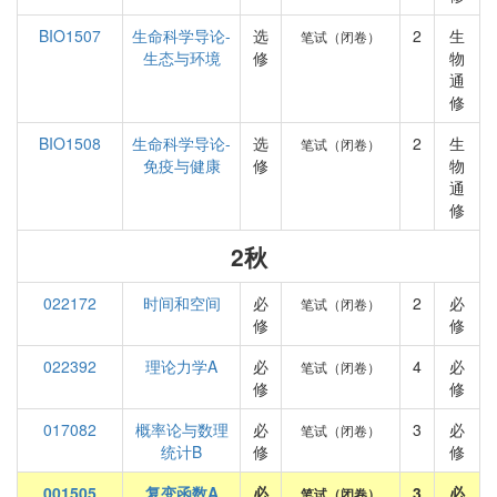
BIO1507
生命科学导论-
选
2
生
笔试（闭卷）
生态与环境
修
物
通
修
BIO1508
生命科学导论-
选
2
生
笔试（闭卷）
免疫与健康
修
物
通
修
2秋
022172
时间和空间
必
2
必
笔试（闭卷）
修
修
022392
理论力学A
必
4
必
笔试（闭卷）
修
修
017082
概率论与数理
必
3
必
笔试（闭卷）
统计B
修
修
001505
复变函数A
必
3
必
笔试（闭卷）