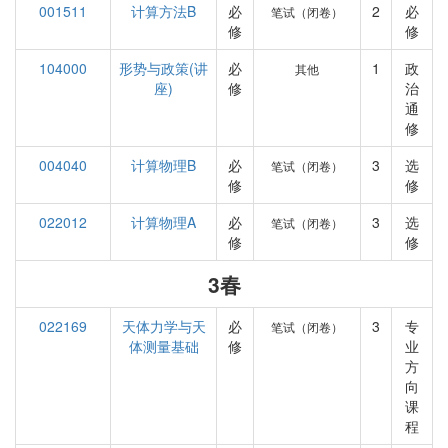
001511
计算方法B
必
2
必
笔试（闭卷）
修
修
104000
形势与政策(讲
必
1
政
其他
座)
修
治
通
修
004040
计算物理B
必
3
选
笔试（闭卷）
修
修
022012
计算物理A
必
3
选
笔试（闭卷）
修
修
3春
022169
天体力学与天
必
3
专
笔试（闭卷）
体测量基础
修
业
方
向
课
程