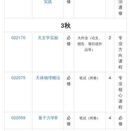
实践
修
治
通
修
3秋
022170
天文学实验
必
2
专
大作业（论文、
修
业
报告、项目或作
方
品等）
向
课
程
022075
天体物理概论
必
4
专
笔试（闭卷）
修
业
核
心
课
程
022059
量子力学B
必
4
必
笔试（闭卷）
修
修