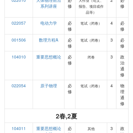
022010
天体物理前沿
必
2
必
大作业（论文、
系列讲座
修
修
报告、项目或作
品等）
022057
电动力学
必
4
必
笔试（闭卷）
修
修
001506
数理方程A
必
3
必
笔试（闭卷）
修
修
104010
重要思想概论
必
3
政
闭卷
修
治
通
修
022054
原子物理
必
4
物
笔试（闭卷）
修
理
通
修
2春,2夏
104011
重要思想概论
必
3
政
其他