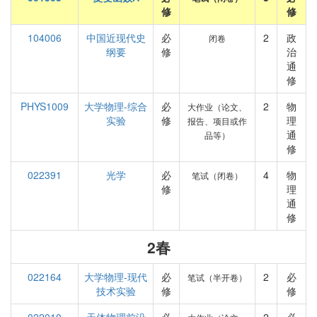
修
修
104006
中国近现代史
必
2
政
闭卷
纲要
修
治
通
修
PHYS1009
大学物理-综合
必
2
物
大作业（论文、
实验
修
理
报告、项目或作
通
品等）
修
022391
光学
必
4
物
笔试（闭卷）
修
理
通
修
2春
022164
大学物理-现代
必
2
必
笔试（半开卷）
技术实验
修
修