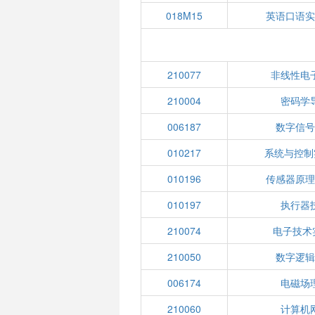
018M15
英语口语
210077
非线性电
210004
密码学
006187
数字信
010217
系统与控制实
010196
传感器原
010197
执行器
210074
电子技术实
210050
数字逻
006174
电磁场
210060
计算机