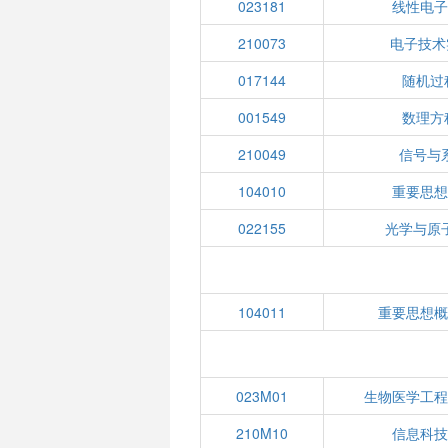
023181
线性电
210073
电子技术
017144
随机过
001549
数理方
210049
信号与
104010
重要思
022155
光学与原
104011
重要思想
023M01
生物医学工
210M10
信息科