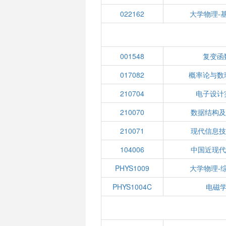
022162
大学物理-
001548
复变函
017082
概率论与数
210704
电子设计实
210070
数据结构
210071
现代信息
104006
中国近现
PHYS1009
大学物理-
PHYS1004C
电磁学