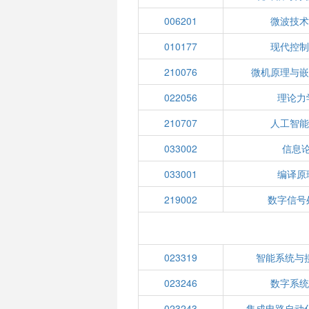
006201
微波技
010177
现代控
210076
微机原理与
022056
理论力
210707
人工智
033002
信息论
033001
编译原
219002
数字信号
023319
智能系统与
023246
数字系
023243
集成电路自动