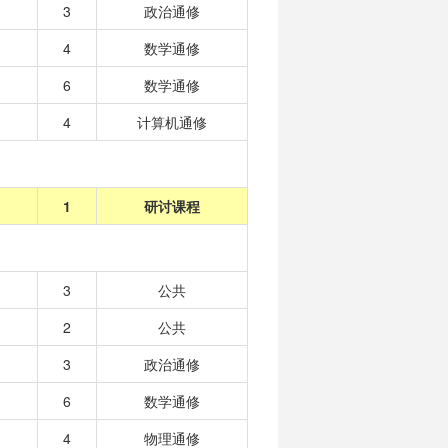
3
政治通修
4
数学通修
6
数学通修
4
计算机通修
1
研讨课程
3
公共
2
公共
3
政治通修
6
数学通修
4
物理通修