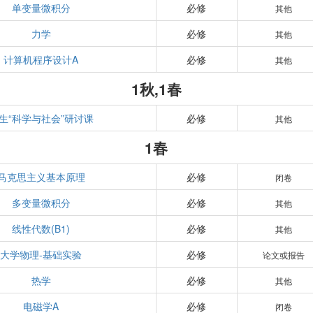
单变量微积分
必修
其他
力学
必修
其他
计算机程序设计A
必修
其他
1秋,1春
生“科学与社会”研讨课
必修
其他
1春
马克思主义基本原理
必修
闭卷
多变量微积分
必修
其他
线性代数(B1)
必修
其他
大学物理-基础实验
必修
论文或报告
热学
必修
其他
电磁学A
必修
闭卷