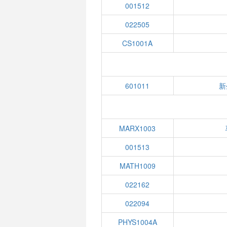
001512
022505
CS1001A
601011
新
MARX1003
001513
MATH1009
022162
022094
PHYS1004A