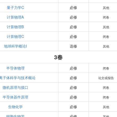
量子力学C
必修
其他
计算物理A
必修
闭卷
计算物理B
必修
其他
计算物理C
必修
闭卷
地球科学概论I
选修
其他
3春
半导体物理
必修
闭卷
离子体科学与技术概论
必修
论文或报告
微机原理与接口
必修
闭卷
半导体器件原理
必修
闭卷
生物化学
必修
其他
细胞生物学
必修
其他