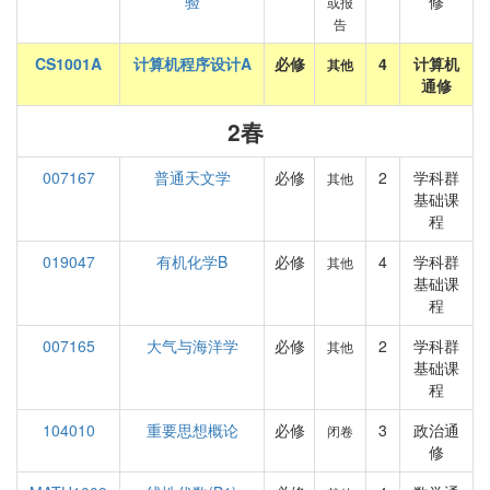
验
修
或报
告
CS1001A
计算机程序设计A
必修
4
计算机
其他
通修
2春
007167
普通天文学
必修
2
学科群
其他
基础课
程
019047
有机化学B
必修
4
学科群
其他
基础课
程
007165
大气与海洋学
必修
2
学科群
其他
基础课
程
104010
重要思想概论
必修
3
政治通
闭卷
修