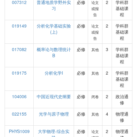
007312
普通地质学野外实
必修
2
学科群
论文
习
基础课
或报
程
告
019149
分析化学基础实验
必修
2
学科群
论文
(上)
基础课
或报
程
告
017082
概率论与数理统计
必修
3
学科群
其他
B
基础课
程
019175
分析化学I
必修
2
学科群
其他
基础课
程
104006
中国近现代史纲要
必修
2
政治通
闭卷
修
022155
光学与原子物理
必修
4
物理通
其他
修
PHYS1009
大学物理-综合实
必修
2
物理通
论文