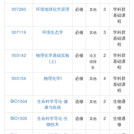
007260
环境地球化学原理
必修
3
学科群
其他
基础课
程
007119
环境生态学
必修
3
学科群
其他
基础课
程
003142
物理化学基础实验
必修
2
学科群
论文
(上)
基础课
或报
程
告
003154
物理化学I
必修
4
学科群
其他
基础课
程
BIO1504
生命科学导论-健
选修
2
生物通
其他
康与疾病
修
BIO1505
生命科学导论-生
选修
2
生物通
其他
物技术
修