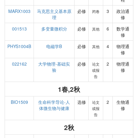
MARX1003
马克思主义基本原
必修
3
政治通
闭卷
理
修
001513
多变量微积分
必修
6
数学通
其他
修
PHYS1004B
电磁学B
必修
4
物理通
其他
修
022162
大学物理-基础实
必修
2
物理通
论文
验
修
或报
告
1春,2秋
BIO1509
生命科学导论-人
选修
2
生物通
论文
体微生物与健康
修
或报
告
2秋