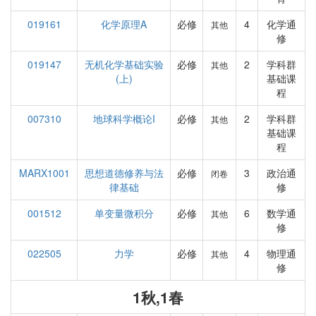
019161
化学原理A
必修
4
化学通
其他
修
019147
无机化学基础实验
必修
2
学科群
其他
(上)
基础课
程
007310
地球科学概论I
必修
2
学科群
其他
基础课
程
MARX1001
思想道德修养与法
必修
3
政治通
闭卷
律基础
修
001512
单变量微积分
必修
6
数学通
其他
修
022505
力学
必修
4
物理通
其他
修
1秋,1春