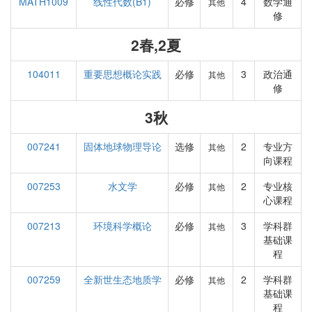
MATH1009
线性代数(B1)
必修
4
数学通
其他
修
2春,2夏
104011
重要思想概论实践
必修
3
政治通
其他
修
3秋
007241
固体地球物理导论
选修
2
专业方
其他
向课程
007253
水文学
必修
2
专业核
其他
心课程
007213
环境科学概论
必修
3
学科群
其他
基础课
程
007259
全新世生态地质学
必修
2
学科群
其他
基础课
程