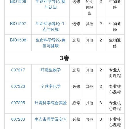
BIO1506
生命科学导论-脑
选修
2
生物通
论文
与认知
修
或报
告
BIO1507
生命科学导论-生
选修
2
生物通
其他
态与环境
修
BIO1508
生命科学导论-免
选修
2
生物通
其他
疫与健康
修
3春
007217
环境生物学
选修
2
专业方
其他
向课程
007323
全球变化学
必修
2
专业核
其他
心课程
007295
环境科学综合实验
必修
3
专业核
其他
心课程
007283
生态毒理学及实习
必修
3
专业核
其他
心课程