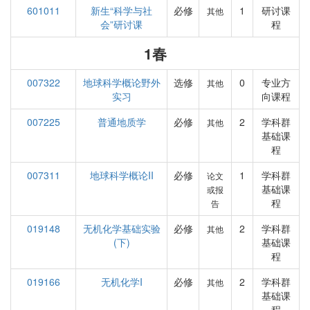
601011
新生“科学与社
必修
1
研讨课
其他
会”研讨课
程
1春
007322
地球科学概论野外
选修
0
专业方
其他
实习
向课程
007225
普通地质学
必修
2
学科群
其他
基础课
程
007311
地球科学概论II
必修
1
学科群
论文
基础课
或报
程
告
019148
无机化学基础实验
必修
2
学科群
其他
(下)
基础课
程
019166
无机化学I
必修
2
学科群
其他
基础课
程