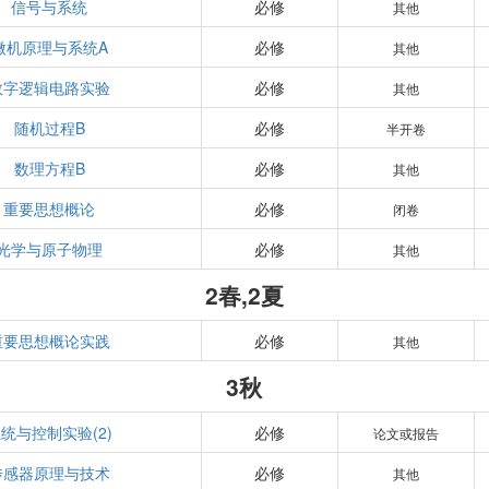
信号与系统
必修
其他
微机原理与系统A
必修
其他
数字逻辑电路实验
必修
其他
随机过程B
必修
半开卷
数理方程B
必修
其他
重要思想概论
必修
闭卷
光学与原子物理
必修
其他
2春,2夏
重要思想概论实践
必修
其他
3秋
统与控制实验(2)
必修
论文或报告
传感器原理与技术
必修
其他