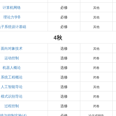
计算机网络
必修
其他
理论力学B
必修
其他
电子系统设计基础
必修
其他
4秋
面向对象技术
选修
其他
运动控制
选修
闭卷
机器人概论
选修
闭卷
系统工程概论
选修
闭卷
人工智能导论
选修
其他
模式识别导论
选修
闭卷
过程控制
选修
闭卷
统与控制实验(4)
必修
论文或报告