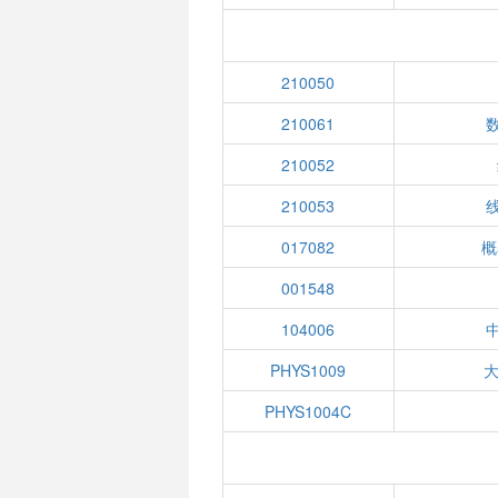
210050
210061
210052
210053
017082
概
001548
104006
PHYS1009
大
PHYS1004C