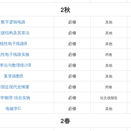
2秋
数字逻辑电路
必修
其他
数据结构及其算法
必修
其他
线性电子线路B
必修
其他
线性电子线路实验
必修
闭卷
率论与数理统计B
必修
其他
复变函数B
必修
其他
中国近现代史纲要
必修
闭卷
学物理-综合实验
必修
论文或报告
电磁学C
必修
其他
2春