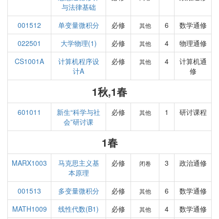
与法律基础
001512
单变量微积分
必修
6
数学通修
其他
022501
大学物理(1)
必修
4
物理通修
其他
CS1001A
计算机程序设
必修
4
计算机通
其他
计A
修
1秋,1春
601011
新生“科学与社
必修
1
研讨课程
其他
会”研讨课
1春
MARX1003
马克思主义基
必修
3
政治通修
闭卷
本原理
001513
多变量微积分
必修
6
数学通修
其他
MATH1009
线性代数(B1)
必修
4
数学通修
其他