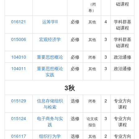
础课程
（闭
卷）
016121
运筹学II
必修
4
学科群基
其他
础课程
015006
宏观经济学
必修
3
学科群基
其他
础课程
104010
重要思想概论
必修
3
政治通修
闭卷
104011
重要思想概论
必修
3
政治通修
其他
实践
3秋
015129
信息存储组织
选修
2
专业方向
闭卷
与检索
课程
015124
电子商务与实
选修
3
专业方向
论文或
践
课程
报告
016117
组织行为学
选修
2
专业方向
其他