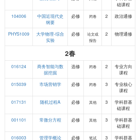
础课程
104006
中国近现代史
必修
2
政治通修
闭卷
纲要
PHYS1009
大学物理-综合
必修
2
物理通修
论文或
实验
报告
2春
016124
商务智能与数
选修
2
专业方向
闭卷
据挖掘
课程
015039
市场营销学
必修
3
专业核心
闭卷
课程
017131
随机过程A
必修
3
学科群基
其他
础课程
001101
常微分方程
必修
3
学科群基
其他
础课程
016003
管理学概论
必修
3
学科群基
笔试