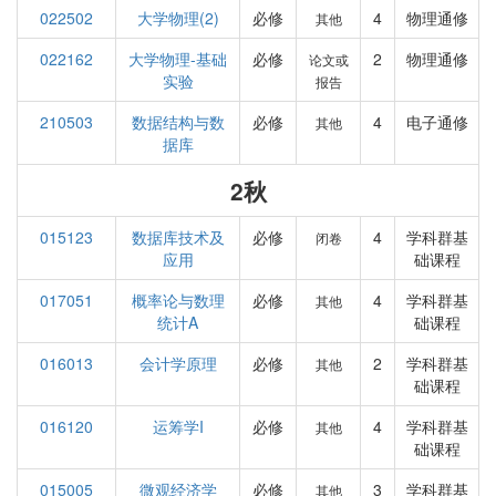
022502
大学物理(2)
必修
4
物理通修
其他
022162
大学物理-基础
必修
2
物理通修
论文或
实验
报告
210503
数据结构与数
必修
4
电子通修
其他
据库
2秋
015123
数据库技术及
必修
4
学科群基
闭卷
应用
础课程
017051
概率论与数理
必修
4
学科群基
其他
统计A
础课程
016013
会计学原理
必修
2
学科群基
其他
础课程
016120
运筹学I
必修
4
学科群基
其他
础课程
015005
微观经济学
必修
3
学科群基
其他