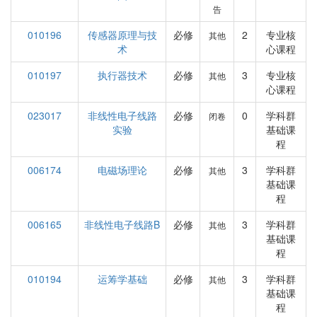
告
010196
传感器原理与技
必修
2
专业核
其他
术
心课程
010197
执行器技术
必修
3
专业核
其他
心课程
023017
非线性电子线路
必修
0
学科群
闭卷
实验
基础课
程
006174
电磁场理论
必修
3
学科群
其他
基础课
程
006165
非线性电子线路B
必修
3
学科群
其他
基础课
程
010194
运筹学基础
必修
3
学科群
其他
基础课
程