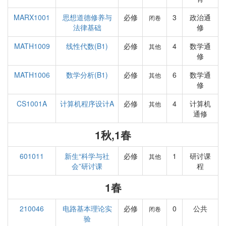
MARX1001
思想道德修养与
必修
3
政治通
闭卷
法律基础
修
MATH1009
线性代数(B1)
必修
4
数学通
其他
修
MATH1006
数学分析(B1)
必修
6
数学通
其他
修
CS1001A
计算机程序设计A
必修
4
计算机
其他
通修
1秋,1春
601011
新生“科学与社
必修
1
研讨课
其他
会”研讨课
程
1春
210046
电路基本理论实
必修
0
公共
闭卷
验