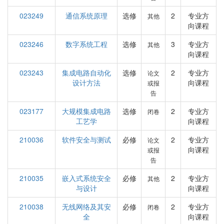
023249
通信系统原理
选修
2
专业方
其他
向课程
023246
数字系统工程
选修
3
专业方
其他
向课程
023243
集成电路自动化
选修
2
专业方
论文
设计方法
向课程
或报
告
023177
大规模集成电路
选修
2
专业方
闭卷
工艺学
向课程
210036
软件安全与测试
必修
2
专业方
论文
向课程
或报
告
210035
嵌入式系统安全
必修
2
专业方
其他
与设计
向课程
210038
无线网络及其安
必修
2
专业方
闭卷
全
向课程