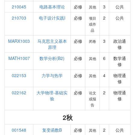
210045
电路基本理论
必修
3
公共
其他
210703
电子设计实践I
必修
2
公共
项目
或作
品
MARX1003
马克思主义基本
必修
3
政治通
闭卷
原理
修
MATH1007
数学分析(B2)
必修
6
数学通
其他
修
022153
力学与热学
必修
4
物理通
其他
修
022162
大学物理-基础实
必修
2
物理通
论文
验
修
或报
告
2秋
001548
复变函数B
必修
2
公共
其他