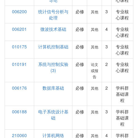
导论
心课程
006200
统计信号分析与
必修
3
专业核
其他
处理
心课程
006201
微波技术基础
必修
4
专业核
其他
心课程
010175
计算机控制基础
必修
3
专业核
其他
心课程
010191
系统与控制实验
必修
2
专业核
论文
(3)
心课程
或报
告
006176
数据库基础
必修
2
学科群
其他
基础课
程
006188
电子系统设计基
必修
3
学科群
其他
础
基础课
程
210060
计算机网络
必修
4
学科群
其他