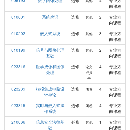
006193
数字图像处理
选修
4
专业方
其他
向课程
010601
系统辨识
选修
2
专业方
其他
向课程
010202
嵌入式系统
选修
3
专业方
其他
向课程
010199
信号与图像处理
选修
2
专业方
其他
基础
向课程
023316
医学成像和图像
选修
4
专业方
论文
处理
向课程
或报
告
023239
模拟集成电路设
选修
4
专业方
闭卷
计导论
向课程
023315
实时与嵌入式操
选修
4
专业方
闭卷
作系统
向课程
210066
信息安全法律基
必修
1
专业方
其他
础
向课程