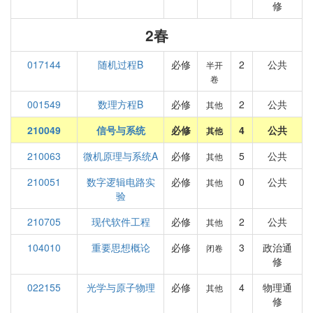
修
2春
017144
随机过程B
必修
2
公共
半开
卷
001549
数理方程B
必修
2
公共
其他
210049
信号与系统
必修
4
公共
其他
210063
微机原理与系统A
必修
5
公共
其他
210051
数字逻辑电路实
必修
0
公共
其他
验
210705
现代软件工程
必修
2
公共
其他
104010
重要思想概论
必修
3
政治通
闭卷
修
022155
光学与原子物理
必修
4
物理通
其他
修