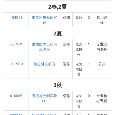
2春,2夏
104011
重要思想概论实
必修
3
政治通
其他
践
修
2夏
023M01
生物医学工程前
选修
1
专业方
论文
沿讲座
向课程
或报
告
210M10
信息科技前沿
选修
1
公共
论文
或报
告
3秋
010066
系统与控制实验
必修
0
专业核
论文
(1)
心课程
或报
告