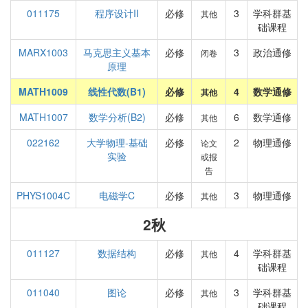
011175
程序设计II
必修
3
学科群基
其他
础课程
MARX1003
马克思主义基本
必修
3
政治通修
闭卷
原理
MATH1009
线性代数(B1)
必修
4
数学通修
其他
MATH1007
数学分析(B2)
必修
6
数学通修
其他
022162
大学物理-基础
必修
2
物理通修
论文
实验
或报
告
PHYS1004C
电磁学C
必修
3
物理通修
其他
2秋
011127
数据结构
必修
4
学科群基
其他
础课程
011040
图论
必修
3
学科群基
其他
础课程