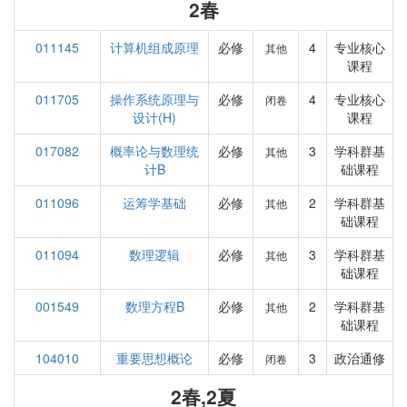
2春
011145
计算机组成原理
必修
4
专业核心
其他
课程
011705
操作系统原理与
必修
4
专业核心
闭卷
设计(H)
课程
017082
概率论与数理统
必修
3
学科群基
其他
计B
础课程
011096
运筹学基础
必修
2
学科群基
其他
础课程
011094
数理逻辑
必修
3
学科群基
其他
础课程
001549
数理方程B
必修
2
学科群基
其他
础课程
104010
重要思想概论
必修
3
政治通修
闭卷
2春,2夏