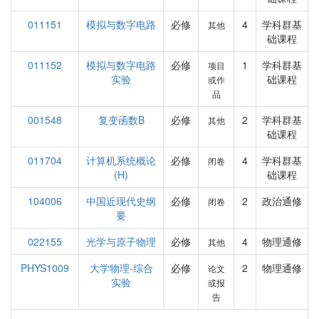
011151
模拟与数字电路
必修
4
学科群基
其他
础课程
011152
模拟与数字电路
必修
1
学科群基
项目
实验
础课程
或作
品
001548
复变函数B
必修
2
学科群基
其他
础课程
011704
计算机系统概论
必修
4
学科群基
闭卷
(H)
础课程
104006
中国近现代史纲
必修
2
政治通修
闭卷
要
022155
光学与原子物理
必修
4
物理通修
其他
PHYS1009
大学物理-综合
必修
2
物理通修
论文
实验
或报
告