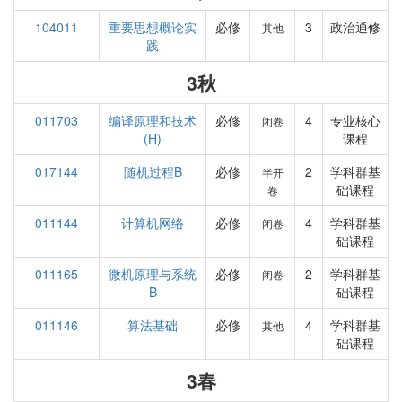
104011
重要思想概论实
必修
3
政治通修
其他
践
3秋
011703
编译原理和技术
必修
4
专业核心
闭卷
(H)
课程
017144
随机过程B
必修
2
学科群基
半开
础课程
卷
011144
计算机网络
必修
4
学科群基
闭卷
础课程
011165
微机原理与系统
必修
2
学科群基
闭卷
B
础课程
011146
算法基础
必修
4
学科群基
其他
础课程
3春