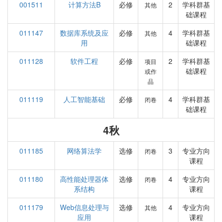
001511
计算方法B
必修
2
学科群基
其他
础课程
011147
数据库系统及应
必修
4
学科群基
其他
用
础课程
011128
软件工程
必修
2
学科群基
项目
础课程
或作
品
011119
人工智能基础
必修
4
学科群基
闭卷
础课程
4秋
011185
网络算法学
选修
3
专业方向
闭卷
课程
011180
高性能处理器体
选修
4
专业方向
闭卷
系结构
课程
011179
Web信息处理与
选修
4
专业方向
其他
应用
课程