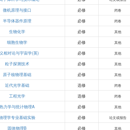
微机原理与接口
必修
闭卷
半导体器件原理
必修
闭卷
生物化学
必修
其他
细胞生物学
必修
其他
义相对论与宇宙学(英)
必修
其他
粒子探测技术
必修
其他
原子核物理基础
必修
其他
近代光学基础
选修
闭卷
工程光学
选修
闭卷
热力学与统计物理A
必修
其他
物理学专业基础实验
必修
论文或报告
固体物理B
必修
其他