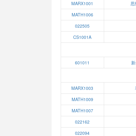
MARX1001
思
MATH1006
022505
CS1001A
601011
新
MARX1003
MATH1009
MATH1007
022162
022094