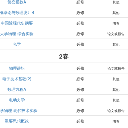
复变函数A
必修
其他
概率论与数理统计B
必修
其他
中国近现代史纲要
必修
闭卷
大学物理-综合实验
必修
论文或报告
光学
必修
其他
2春
物理讲坛
必修
论文或报告
电子技术基础(2)
必修
其他
数理方程A
必修
其他
电动力学
必修
其他
学物理-现代技术实验
必修
论文或报告
重要思想概论
必修
闭卷