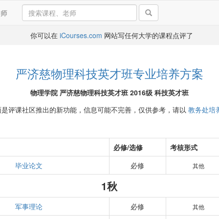
导师
你可以在
iCourses.com
网站写任何大学的课程点评了
严济慈物理科技英才班专业培养方案
物理学院 严济慈物理科技英才班 2016级 科技英才班
面是评课社区推出的新功能，信息可能不完善，仅供参考，请以
教务处培
必修/选修
考核形式
毕业论文
必修
其他
1秋
军事理论
必修
其他