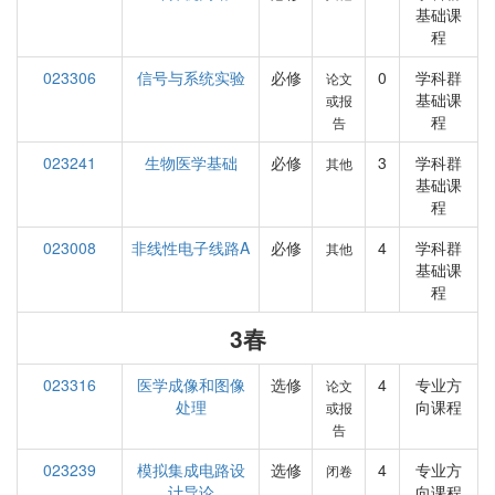
基础课
程
023306
信号与系统实验
必修
0
学科群
论文
基础课
或报
程
告
023241
生物医学基础
必修
3
学科群
其他
基础课
程
023008
非线性电子线路A
必修
4
学科群
其他
基础课
程
3春
023316
医学成像和图像
选修
4
专业方
论文
处理
向课程
或报
告
023239
模拟集成电路设
选修
4
专业方
闭卷
计导论
向课程