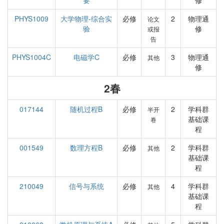
要
修
PHYS1009
大学物理-综合实
必修
2
物理通
论文
验
修
或报
告
PHYS1004C
电磁学C
必修
3
物理通
其他
修
2春
017144
随机过程B
必修
2
学科群
半开
基础课
卷
程
001549
数理方程B
必修
2
学科群
其他
基础课
程
210049
信号与系统
必修
4
学科群
其他
基础课
程