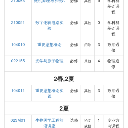
210063
微机原理与系统A
必修
5
学科群
其他
基础课
程
210051
数字逻辑电路实
必修
0
学科群
其他
验
基础课
程
104010
重要思想概论
必修
3
政治通
闭卷
修
022155
光学与原子物理
必修
4
物理通
其他
修
2春,2夏
104011
重要思想概论实
必修
3
政治通
其他
践
修
2夏
023M01
生物医学工程前
选修
1
专业方
论文
沿讲座
向课程
或报