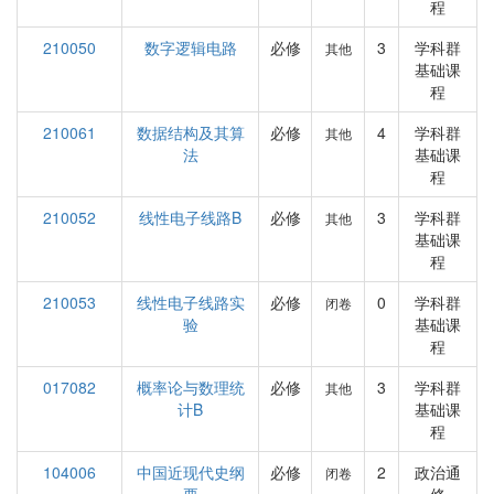
程
210050
数字逻辑电路
必修
3
学科群
其他
基础课
程
210061
数据结构及其算
必修
4
学科群
其他
法
基础课
程
210052
线性电子线路B
必修
3
学科群
其他
基础课
程
210053
线性电子线路实
必修
0
学科群
闭卷
验
基础课
程
017082
概率论与数理统
必修
3
学科群
其他
计B
基础课
程
104006
中国近现代史纲
必修
2
政治通
闭卷