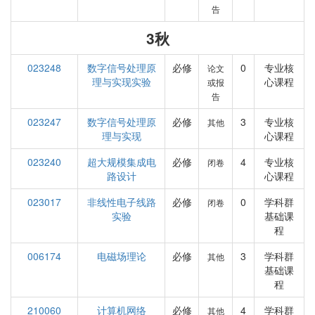
告
3秋
023248
数字信号处理原
必修
0
专业核
论文
理与实现实验
心课程
或报
告
023247
数字信号处理原
必修
3
专业核
其他
理与实现
心课程
023240
超大规模集成电
必修
4
专业核
闭卷
路设计
心课程
023017
非线性电子线路
必修
0
学科群
闭卷
实验
基础课
程
006174
电磁场理论
必修
3
学科群
其他
基础课
程
210060
计算机网络
必修
4
学科群
其他