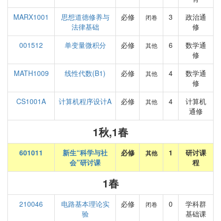
MARX1001
思想道德修养与
必修
3
政治通
闭卷
法律基础
修
001512
单变量微积分
必修
6
数学通
其他
修
MATH1009
线性代数(B1)
必修
4
数学通
其他
修
CS1001A
计算机程序设计A
必修
4
计算机
其他
通修
1秋,1春
601011
新生“科学与社
必修
1
研讨课
其他
会”研讨课
程
1春
210046
电路基本理论实
必修
0
学科群
闭卷
验
基础课