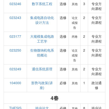
023246
数字系统工程
选修
3
专业方
其他
向课程
023243
集成电路自动化
选修
2
专业方
论文
设计方法
向课程
或报
告
023177
大规模集成电路
选修
2
专业方
闭卷
工艺学
向课程
023250
生物微纳机电系
选修
2
专业方
论文
统概论
向课程
或报
告
023249
通信系统原理
选修
2
专业方
其他
向课程
104000
形势与政策(讲
必修
1
政治通
其他
座)
修
4春
THESIS
毕业论文
必修
8
毕业论
其他