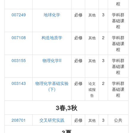
程
007249
地球化学
必修
3
学科群
其他
基础课
程
007108
构造地质学
必修
2
学科群
其他
基础课
程
003155
物理化学II
必修
3
学科群
其他
基础课
程
003143
物理化学基础实验
必修
2
学科群
论文
(下)
基础课
或报
程
告
3春,3秋
208701
交叉研究实践
必修
3
公共
其他
3夏