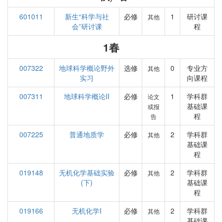
601011
新生“科学与社
必修
1
研讨课
其他
会”研讨课
程
1春
007322
地球科学概论野外
选修
0
专业方
其他
实习
向课程
007311
地球科学概论II
必修
1
学科群
论文
基础课
或报
程
告
007225
普通地质学
必修
2
学科群
其他
基础课
程
019148
无机化学基础实验
必修
2
学科群
其他
(下)
基础课
程
019166
无机化学I
必修
2
学科群
其他
基础课