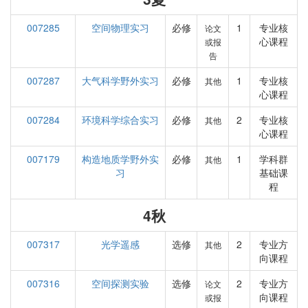
007285
空间物理实习
必修
1
专业核
论文
心课程
或报
告
007287
大气科学野外实习
必修
1
专业核
其他
心课程
007284
环境科学综合实习
必修
2
专业核
其他
心课程
007179
构造地质学野外实
必修
1
学科群
其他
习
基础课
程
4秋
007317
光学遥感
选修
2
专业方
其他
向课程
007316
空间探测实验
选修
2
专业方
论文
向课程
或报