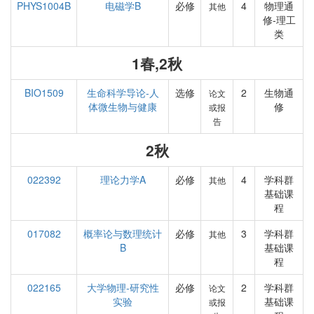
PHYS1004B
电磁学B
必修
4
物理通
其他
修-理工
类
1春,2秋
BIO1509
生命科学导论-人
选修
2
生物通
论文
体微生物与健康
修
或报
告
2秋
022392
理论力学A
必修
4
学科群
其他
基础课
程
017082
概率论与数理统计
必修
3
学科群
其他
B
基础课
程
022165
大学物理-研究性
必修
2
学科群
论文
实验
基础课
或报