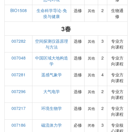
BIO1508
生命科学导论-免
选修
2
生物通
其他
疫与健康
修
3春
007282
空间探测仪器原理
选修
3
专业方
其他
与方法
向课程
007048
中国区域大地构造
选修
2
专业方
其他
学
向课程
007281
遥感气象学
选修
4
专业方
其他
向课程
007296
大气电学
选修
2
专业方
其他
向课程
007217
环境生物学
选修
2
专业方
其他
向课程
007186
磁流体力学
必修
3
专业核
闭卷
心课程