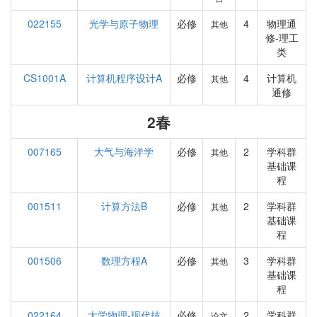
022155
光学与原子物理
必修
4
物理通
其他
修-理工
类
CS1001A
计算机程序设计A
必修
4
计算机
其他
通修
2春
007165
大气与海洋学
必修
2
学科群
其他
基础课
程
001511
计算方法B
必修
2
学科群
其他
基础课
程
001506
数理方程A
必修
3
学科群
其他
基础课
程
022164
大学物理-现代技
必修
2
学科群
论文