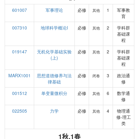
601007
军事理论
必修
1
军事教
其他
育
007310
地球科学概论I
必修
2
学科群
其他
基础课
程
019147
无机化学基础实验
必修
2
学科群
其他
(上)
基础课
程
MARX1001
思想道德修养与法
必修
3
政治通
闭卷
律基础
修
001512
单变量微积分
必修
6
数学通
其他
修
022505
力学
必修
4
物理通
其他
修-理工
类
1秋,1春