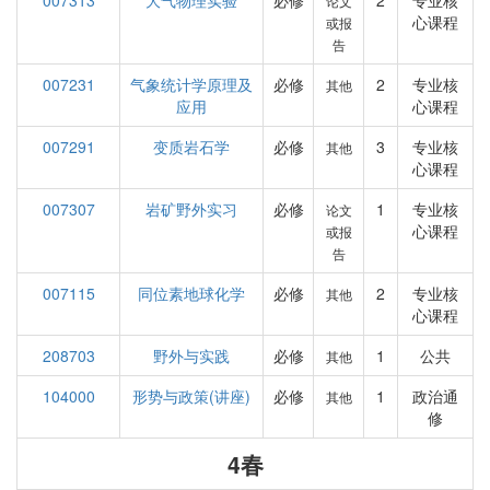
007313
大气物理实验
必修
2
专业核
论文
心课程
或报
告
007231
气象统计学原理及
必修
2
专业核
其他
应用
心课程
007291
变质岩石学
必修
3
专业核
其他
心课程
007307
岩矿野外实习
必修
1
专业核
论文
心课程
或报
告
007115
同位素地球化学
必修
2
专业核
其他
心课程
208703
野外与实践
必修
1
公共
其他
104000
形势与政策(讲座)
必修
1
政治通
其他
修
4春