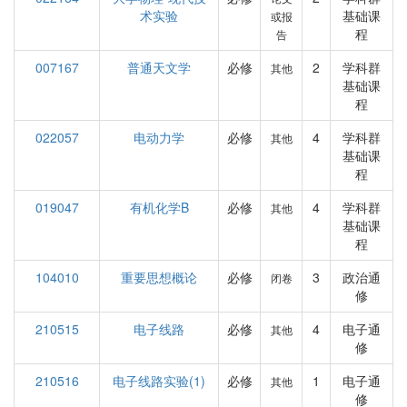
术实验
基础课
或报
程
告
007167
普通天文学
必修
2
学科群
其他
基础课
程
022057
电动力学
必修
4
学科群
其他
基础课
程
019047
有机化学B
必修
4
学科群
其他
基础课
程
104010
重要思想概论
必修
3
政治通
闭卷
修
210515
电子线路
必修
4
电子通
其他
修
210516
电子线路实验(1)
必修
1
电子通
其他
修