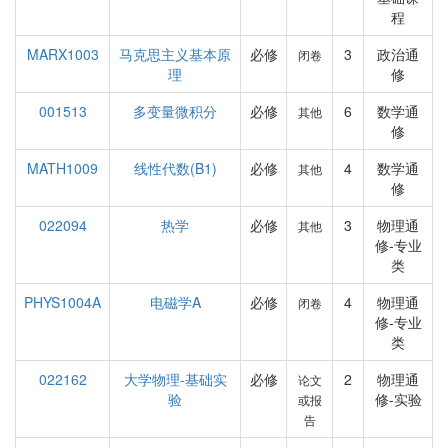
程
MARX1003
马克思主义基本原
必修
3
政治通
闭卷
理
修
001513
多变量微积分
必修
6
数学通
其他
修
MATH1009
线性代数(B1)
必修
4
数学通
其他
修
022094
热学
必修
3
物理通
其他
修-专业
类
PHYS1004A
电磁学A
必修
4
物理通
闭卷
修-专业
类
022162
大学物理-基础实
必修
2
物理通
论文
验
修-实验
或报
告