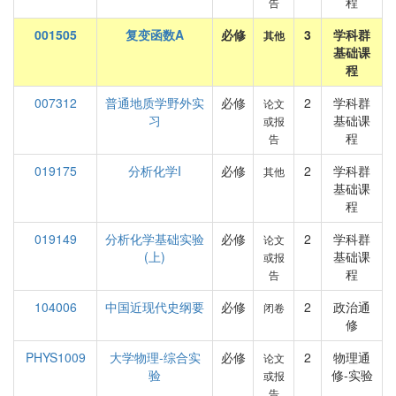
程
告
001505
复变函数A
必修
3
学科群
其他
基础课
程
007312
普通地质学野外实
必修
2
学科群
论文
习
基础课
或报
程
告
019175
分析化学I
必修
2
学科群
其他
基础课
程
019149
分析化学基础实验
必修
2
学科群
论文
(上)
基础课
或报
程
告
104006
中国近现代史纲要
必修
2
政治通
闭卷
修
PHYS1009
大学物理-综合实
必修
2
物理通
论文
验
修-实验
或报
告