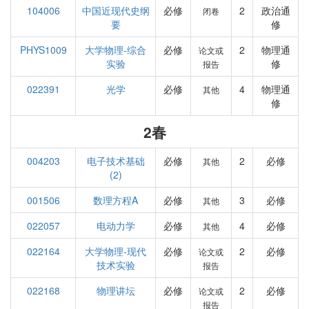
104006
中国近现代史纲
必修
2
政治通
闭卷
要
修
PHYS1009
大学物理-综合
必修
2
物理通
论文或
实验
修
报告
022391
光学
必修
4
物理通
其他
修
2春
004203
电子技术基础
必修
2
必修
其他
(2)
001506
数理方程A
必修
3
必修
其他
022057
电动力学
必修
4
必修
其他
022164
大学物理-现代
必修
2
必修
论文或
技术实验
报告
022168
物理讲坛
必修
2
必修
论文或
报告