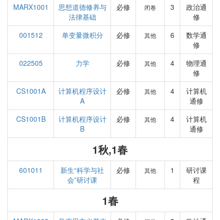
MARX1001
思想道德修养与
必修
3
政治通
闭卷
法律基础
修
001512
单变量微积分
必修
6
数学通
其他
修
022505
力学
必修
4
物理通
其他
修
CS1001A
计算机程序设计
必修
4
计算机
其他
A
通修
CS1001B
计算机程序设计
必修
4
计算机
其他
B
通修
1秋,1春
601011
新生“科学与社
必修
1
研讨课
其他
会”研讨课
程
1春