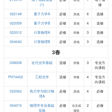
(1)
修
022148
量子力学A
必修
6
选修
其他
022059
量子力学B
必修
4
选修
其他
022012
计算物理A
必修
3
选修
闭卷
004040
计算物理B
必修
3
选修
其他
3春
038008
近代光学基础
选修
3
专业方
闭卷
向课程
PH74402
工程光学
选修
4
专业方
闭卷
向课程
022062
热力学与统计物
必修
4
必修
其他
理A
004074
物理学专业基础
必修
2
必修
论文或
实验
报告