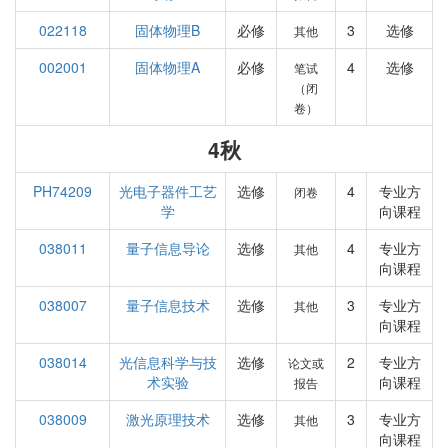
022118
固体物理B
必修
3
选修
其他
002001
固体物理A
必修
4
选修
笔试
（闭
卷）
4秋
PH74209
光电子器件工艺
选修
4
专业方
闭卷
学
向课程
038011
量子信息导论
选修
4
专业方
其他
向课程
038007
量子信息技术
选修
3
专业方
其他
向课程
038014
光信息科学与技
选修
2
专业方
论文或
术实验
向课程
报告
038009
激光原理技术
选修
3
专业方
其他
向课程