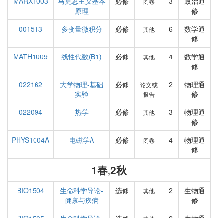
MARX1003
马克思主义基本
必修
3
政治通
闭卷
原理
修
001513
多变量微积分
必修
6
数学通
其他
修
MATH1009
线性代数(B1)
必修
4
数学通
其他
修
022162
大学物理-基础
必修
2
物理通
论文或
实验
修
报告
022094
热学
必修
3
物理通
其他
修
PHYS1004A
电磁学A
必修
4
物理通
闭卷
修
1春,2秋
BIO1504
生命科学导论-
选修
2
生物通
其他
健康与疾病
修