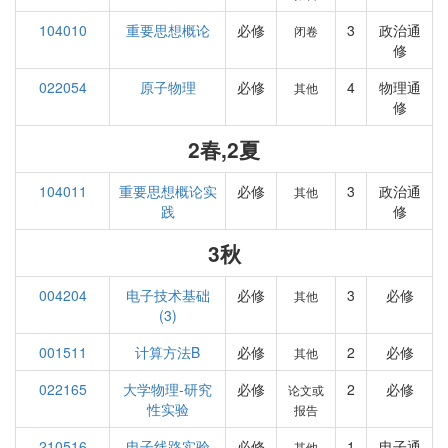
104010
重要思想概论
必修
3
政治通
闭卷
修
022054
原子物理
必修
4
物理通
其他
修
2春,2夏
104011
重要思想概论实
必修
3
政治通
其他
践
修
3秋
004204
电子技术基础
必修
3
必修
其他
(3)
001511
计算方法B
必修
2
必修
其他
022165
大学物理-研究
必修
2
必修
论文或
性实验
报告
210516
电子线路实验
必修
1
电子通
其他