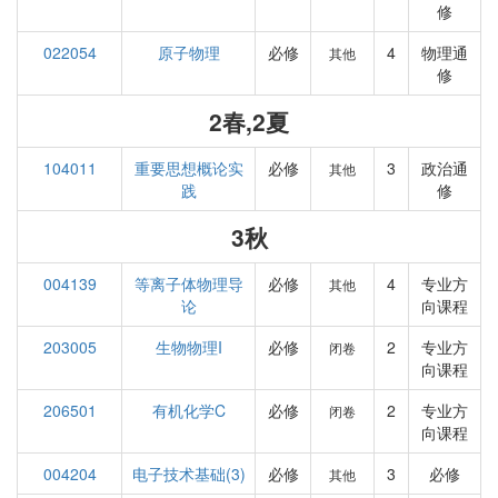
修
022054
原子物理
必修
4
物理通
其他
修
2春,2夏
104011
重要思想概论实
必修
3
政治通
其他
践
修
3秋
004139
等离子体物理导
必修
4
专业方
其他
论
向课程
203005
生物物理I
必修
2
专业方
闭卷
向课程
206501
有机化学C
必修
2
专业方
闭卷
向课程
004204
电子技术基础(3)
必修
3
必修
其他