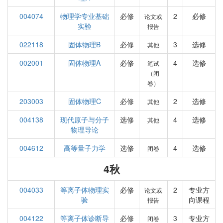
004074
物理学专业基础
必修
2
必修
论文或
实验
报告
022118
固体物理B
必修
3
选修
其他
002001
固体物理A
必修
4
选修
笔试
（闭
卷）
203003
固体物理C
必修
2
选修
其他
004138
现代原子与分子
选修
4
选修
其他
物理导论
004612
高等量子力学
选修
4
选修
闭卷
4秋
004033
等离子体物理实
必修
2
专业方
论文或
验
向课程
报告
004122
等离子体诊断导
必修
3
专业方
闭卷