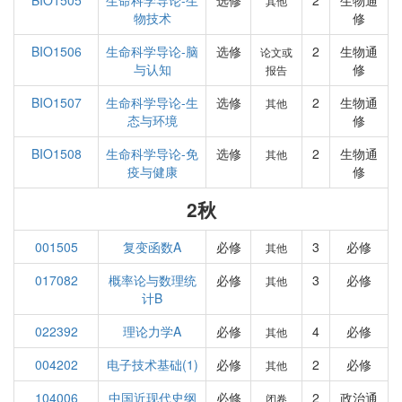
BIO1505
生命科学导论-生
选修
2
生物通
其他
物技术
修
BIO1506
生命科学导论-脑
选修
2
生物通
论文或
与认知
修
报告
BIO1507
生命科学导论-生
选修
2
生物通
其他
态与环境
修
BIO1508
生命科学导论-免
选修
2
生物通
其他
疫与健康
修
2秋
001505
复变函数A
必修
3
必修
其他
017082
概率论与数理统
必修
3
必修
其他
计B
022392
理论力学A
必修
4
必修
其他
004202
电子技术基础(1)
必修
2
必修
其他
104006
中国近现代史纲
必修
2
政治通
闭卷