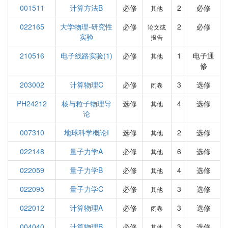
001511
计算方法B
必修
2
必修
其他
022165
大学物理-研究性
必修
2
必修
论文或
实验
报告
210516
电子线路实验(1)
必修
1
电子通
其他
修
203002
计算物理C
必修
3
选修
闭卷
PH24212
核与粒子物理导
选修
4
选修
其他
论
007310
地球科学概论I
选修
2
选修
其他
022148
量子力学A
必修
6
选修
其他
022059
量子力学B
必修
4
选修
其他
022095
量子力学C
必修
3
选修
其他
022012
计算物理A
必修
3
选修
闭卷
004040
计算物理B
必修
3
选修
其他