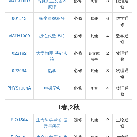
MARX1003
马克思主义基本
必修
3
政治通
闭卷
原理
修
001513
多变量微积分
必修
6
数学通
其他
修
MATH1009
线性代数(B1)
必修
4
数学通
其他
修
022162
大学物理-基础实
必修
2
物理通
论文或
验
修
报告
022094
热学
必修
3
物理通
其他
修
PHYS1004A
电磁学A
必修
4
物理通
闭卷
修
1春,2秋
BIO1504
生命科学导论-健
选修
2
生物通
其他
康与疾病
修