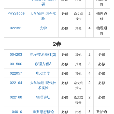
要
修
PHYS1009
大学物理-综合实
必修
2
物理通
论文或
验
修
报告
022391
光学
必修
4
物理通
其他
修
2春
004203
电子技术基础(2)
必修
2
必修
其他
001506
数理方程A
必修
3
必修
其他
022057
电动力学
必修
4
必修
其他
022164
大学物理-现代技
必修
2
必修
论文或
术实验
报告
022168
物理讲坛
必修
2
必修
论文或
报告
104010
重要思想概论
必修
3
政治通
闭卷