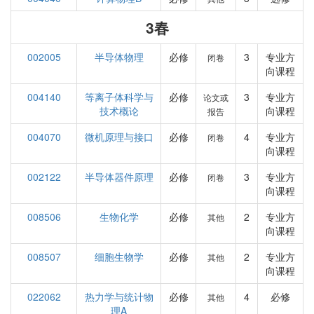
3春
002005
半导体物理
必修
3
专业方
闭卷
向课程
004140
等离子体科学与
必修
3
专业方
论文或
技术概论
向课程
报告
004070
微机原理与接口
必修
4
专业方
闭卷
向课程
002122
半导体器件原理
必修
3
专业方
闭卷
向课程
008506
生物化学
必修
2
专业方
其他
向课程
008507
细胞生物学
必修
2
专业方
其他
向课程
022062
热力学与统计物
必修
4
必修
其他
理A