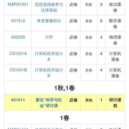
MARX1001
思想道德修养与
必修
3
政治通
闭卷
法律基础
修
001512
单变量微积分
必修
6
数学通
其他
修
022505
力学
必修
4
物理通
其他
修
CS1001A
计算机程序设计
必修
4
计算机
其他
A
通修
CS1001B
计算机程序设计
必修
4
计算机
其他
B
通修
1秋,1春
601011
新生“科学与社
必修
1
研讨课
其他
会”研讨课
程
1春