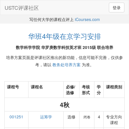
USTC评课社区
登录
写任何大学的课程点评上
iCourses.com
华班4年级在京学习安排
数学科学学院 华罗庚数学科技英才班 2015级 联合培养
培养方案页面是评课社区推出的新功能，信息可能不完善，仅供参
考，请以
教务处培养方案
为准。
课程号
课程名
必修/
考核
学
课程类别
选修
形式
分
4秋
001251
运筹学
选修
4
专业方向
闭卷
课程