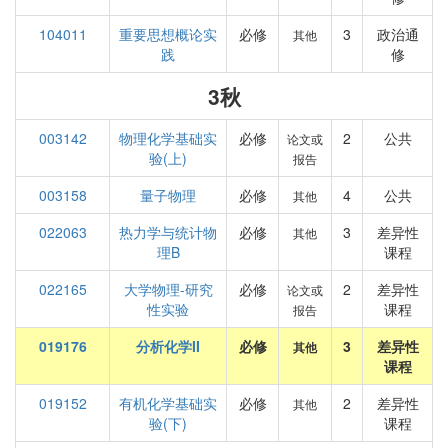
104011
重要思想概论实
必修
3
政治通
其他
践
修
3秋
003142
物理化学基础实
必修
2
公共
论文或
验(上)
报告
003158
量子物理
必修
4
公共
其他
022063
热力学与统计物
必修
3
差异性
其他
理B
课程
022165
大学物理-研究
必修
2
差异性
论文或
性实验
课程
报告
019176
分析化学II
必修
3
差异性
其他
课程
019152
有机化学基础实
必修
2
差异性
其他
验(下)
课程