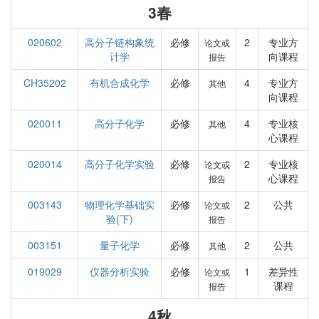
3春
020602
高分子链构象统
必修
2
专业方
论文或
计学
向课程
报告
CH35202
有机合成化学
必修
4
专业方
其他
向课程
020011
高分子化学
必修
4
专业核
其他
心课程
020014
高分子化学实验
必修
2
专业核
论文或
心课程
报告
003143
物理化学基础实
必修
2
公共
论文或
验(下)
报告
003151
量子化学
必修
2
公共
其他
019029
仪器分析实验
必修
1
差异性
论文或
课程
报告
4秋