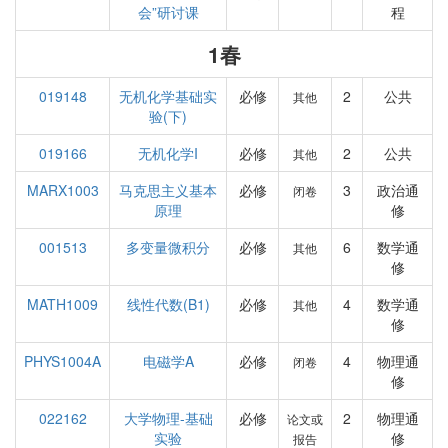
会”研讨课
程
1春
019148
无机化学基础实
必修
2
公共
其他
验(下)
019166
无机化学I
必修
2
公共
其他
MARX1003
马克思主义基本
必修
3
政治通
闭卷
原理
修
001513
多变量微积分
必修
6
数学通
其他
修
MATH1009
线性代数(B1)
必修
4
数学通
其他
修
PHYS1004A
电磁学A
必修
4
物理通
闭卷
修
022162
大学物理-基础
必修
2
物理通
论文或
实验
修
报告