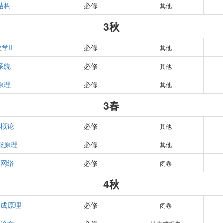
结构
必修
其他
3秋
学II
必修
其他
系统
必修
其他
原理
必修
其他
3春
库概论
必修
其他
能原理
必修
其他
机网络
必修
闭卷
4秋
组成原理
必修
闭卷