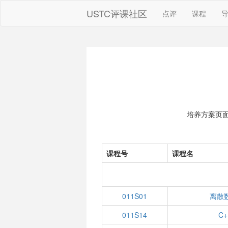
USTC评课社区
点评
课程
培养方案页
课程号
课程名
011S01
离散数
011S14
C+