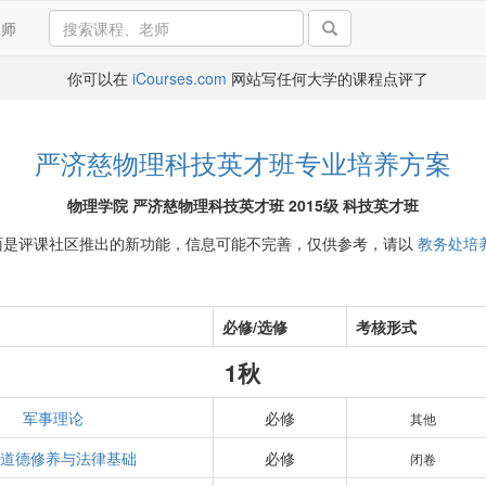
导师
你可以在
iCourses.com
网站写任何大学的课程点评了
严济慈物理科技英才班专业培养方案
物理学院 严济慈物理科技英才班 2015级 科技英才班
面是评课社区推出的新功能，信息可能不完善，仅供参考，请以
教务处培
必修/选修
考核形式
1秋
军事理论
必修
其他
道德修养与法律基础
必修
闭卷