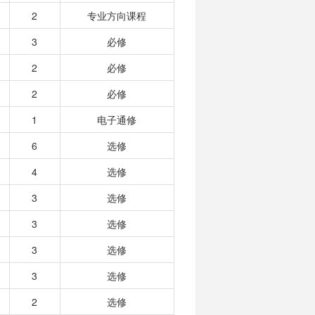
2
专业方向课程
3
必修
2
必修
2
必修
1
电子通修
6
选修
4
选修
3
选修
3
选修
3
选修
3
选修
2
选修