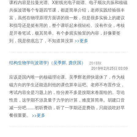
课程内容是拉曼光谱、X射线光电子能谱、电子顺次共振和核磁
共振波谱每个专题四节课，都是简单介绍，老师实践经验很丰
富，虽然在物理原理方面讲的很一般，但是很多实验上的建议
和指导还是挺有用的，整个课听起来很轻松。没有作业，考核
是开卷笔试，极其简单。有个参观实验室的内容，好像要签
到，我是彻底忘了，不知道算没算
>>更多
结构生物学II(波谱学)（吴季辉, 龚庆国）
2018秋
2019年2月25日 03:09
应该是国内唯一的核磁理论课。吴季辉老师快退休了，作为核
磁方向的学生还能选到他的课也算幸运吧。老师不布置作业，
考试内容全是习题上的，给分差不多是按期末卷面给的。导论
性质，这学期不涉及量子力学的计算，难度算简单。胡建口音
减一分吧……初听费劲，听了一学期还是费劲，只能说吃好早
餐很重要。
>>更多